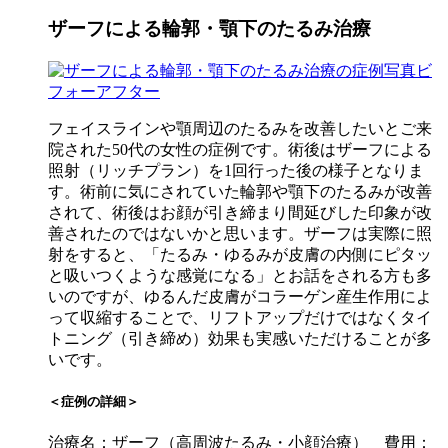
ザーフによる輪郭・顎下のたるみ治療
フェイスラインや顎周辺のたるみを改善したいとご来
院された50代の女性の症例です。術後はザーフによる
照射（リッチプラン）を1回行った後の様子となりま
す。術前に気にされていた輪郭や顎下のたるみが改善
されて、術後はお顔が引き締まり間延びした印象が改
善されたのではないかと思います。ザーフは実際に照
射をすると、「たるみ・ゆるみが皮膚の内側にピタッ
と吸いつくような感覚になる」とお話をされる方も多
いのですが、ゆるんだ皮膚がコラーゲン産生作用によ
って収縮することで、リフトアップだけではなくタイ
トニング（引き締め）効果も実感いただけることが多
いです。
＜症例の詳細＞
治療名：ザーフ（高周波たるみ・小顔治療） 費用：