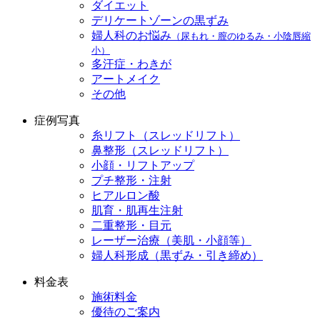
ダイエット
デリケートゾーンの黒ずみ
婦人科のお悩み
（尿もれ・膣のゆるみ・小陰唇縮
小）
多汗症・わきが
アートメイク
その他
症例写真
糸リフト（スレッドリフト）
鼻整形（スレッドリフト）
小顔・リフトアップ
プチ整形・注射
ヒアルロン酸
肌育・肌再生注射
二重整形・目元
レーザー治療（美肌・小顔等）
婦人科形成（黒ずみ・引き締め）
料金表
施術料金
優待のご案内