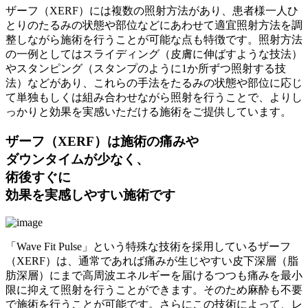
ザーフ（XERF）には複数の照射方法があり、患者様一人ひ
とりのたるみの状態や部位などにあわせて適宜照射方法を調
整しながら施術を行うことが可能な点も特徴です。照射方法
の一例としてはスライディング（皮膚に伸ばすような技法）
やスタンピング（スタンプのように1か所ずつ照射する技
法）などがあり、これらの手法をたるみの状態や部位に応じ
て単独もしくは組み合わせながら照射を行うことで、よりし
っかりと効果を実感いただける施術をご提供しています。
ザーフ（XERF）は施術の痛みや
ダウンタイムが少なく、
術後すぐに
効果を実感しやすい施術です
「Wave Fit Pulse」という特殊な技術を採用しているザーフ
（XERF）は、通常であれば痛みが生じやすい皮下深層（脂
肪深層）にまで高周波エネルギーを届けるつつも痛みを最小
限に抑えて照射を行うことができます。そのため麻酔も不要
で施術を行うことが可能です。さらにこの技術によって、レ