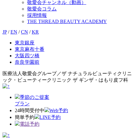
敬愛会チャンネル（動画）
敬愛会コラム
採用情報
THE THREAD BEAUTY ACADEMY
JP
/
EN
/
CN
/
KR
東京銀座
東京麻布十番
大阪四ツ橋
奈良学園前
医療法人敬愛会グループ／ザ ナチュラルビューティクリニ
ック・ビューティークリニック ザ ギンザ・はもり皮フ科
季節のご提案
プラン
24時間受付中
Web予約
簡単予約
LINE予約
電話予約