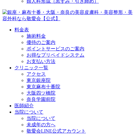
婦人科形成（黒ずみ・引き締め）
料金表
施術料金
優待のご案内
ポイントサービスのご案内
お得なプリペイドシステム
お支払い方法
クリニック一覧
アクセス
東京銀座院
東京麻布十番院
大阪四ツ橋院
奈良学園前院
医師紹介
当院について
当院について
未成年の方へ
敬愛会LINE公式アカウント