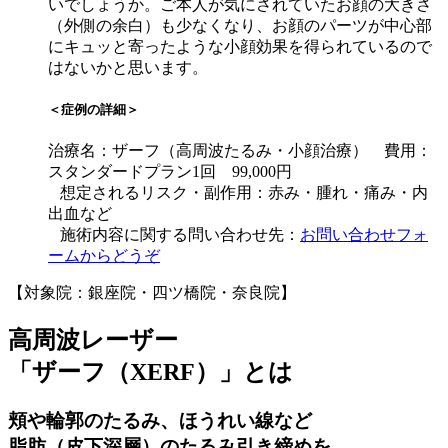
いでしょうか。ご本人が気にされていたお顔の大きさ
（外側の余白）も少なくなり、お顔のパーツが中心部
にキュッと寄ったような小顔効果を得られているので
はないかと思います。
＜症例の詳細＞
治療名：ザーフ（高周波たるみ・小顔治療） 費用：
スタンダードプラン1回 99,000円
想定されるリスク・副作用：赤み・腫れ・痛み・内
出血など
施術内容に関する問い合わせ先：
お問い合わせフォ
ームからどうぞ
【対象院：銀座院・四ツ橋院・奈良院】
高周波レーザー
「ザーフ（XERF）」とは
頬や輪郭のたるみ、ほうれい線など
脂肪（皮下深層）のたるみ引き締めを