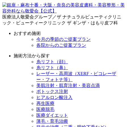
医療法人敬愛会グループ／ザ ナチュラルビューティクリニ
ック・ビューティークリニック ザ ギンザ・はもり皮フ科
おすすめ施術
今月の季節のご提案プラン
各院からのご提案プラン
施術方法から探す
糸リフト（顔）
糸リフト（鼻）
レーザー・高周波（XERF・ピコレーザ
ー・フォトナ等）
美肌注射・肌育注射・美容点滴
ボトックス注射
ヒアルロン酸注入
再生医療
医療脱毛
医療ダイエット
薄毛・育毛治療