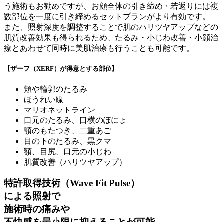
う施術もお勧めですが、お顔全体の引き締め・若返りには複
数部位を一度に引き締めるセットプランがより有効です。
また、照射深度を調整することで肌のハリツヤアップなどの
肌質改善効果も得られるため、たるみ・小じわ改善・小顔治
療とあわせて同時に美肌治療も行うことも可能です。
【ザーフ（XERF）が得意とする部位】
頬や輪郭のたるみ
ほうれい線
マリオネットライン
口元のたるみ、口横のぽにょ
顎のもたつき、二重あご
目の下のたるみ、黒クマ
額、目尻、口元の小じわ
肌質改善（ハリツヤアップ）
特許取得技術（Wave Fit Pulse）
による照射で
施術時の痛みや
不快感を最小限に抑えることが可能