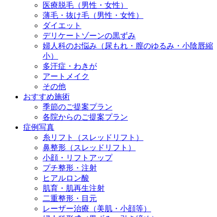
医療脱毛（男性・女性）
薄毛・抜け毛（男性・女性）
ダイエット
デリケートゾーンの黒ずみ
婦人科のお悩み（尿もれ・膣のゆるみ・小陰唇縮
小）
多汗症・わきが
アートメイク
その他
おすすめ施術
季節のご提案プラン
各院からのご提案プラン
症例写真
糸リフト（スレッドリフト）
鼻整形（スレッドリフト）
小顔・リフトアップ
プチ整形・注射
ヒアルロン酸
肌育・肌再生注射
二重整形・目元
レーザー治療（美肌・小顔等）