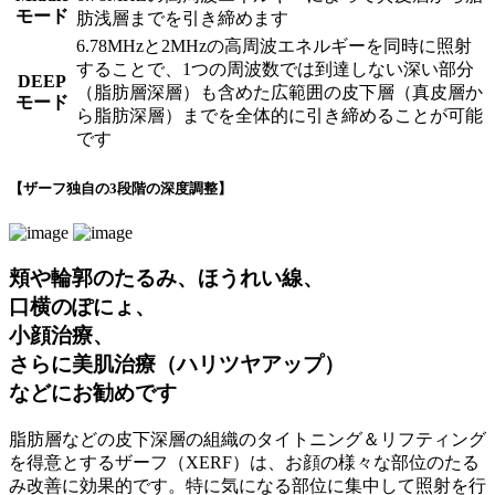
モード
肪浅層までを引き締めます
6.78MHzと2MHzの高周波エネルギーを同時に照射
することで、1つの周波数では到達しない深い部分
DEEP
（脂肪層深層）も含めた広範囲の皮下層（真皮層か
モード
ら脂肪深層）までを全体的に引き締めることが可能
です
【ザーフ独自の3段階の深度調整】
頬や輪郭のたるみ、ほうれい線、
口横のぽにょ、
小顔治療、
さらに美肌治療（ハリツヤアップ）
などにお勧めです
脂肪層などの皮下深層の組織のタイトニング＆リフティング
を得意とするザーフ（XERF）は、お顔の様々な部位のたる
み改善に効果的です。特に気になる部位に集中して照射を行