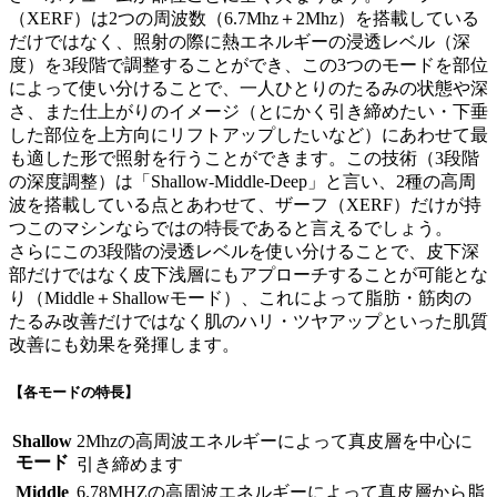
（XERF）は2つの周波数（6.7Mhz＋2Mhz）を搭載している
だけではなく、照射の際に熱エネルギーの浸透レベル（深
度）を3段階で調整することができ、この3つのモードを部位
によって使い分けることで、一人ひとりのたるみの状態や深
さ、また仕上がりのイメージ（とにかく引き締めたい・下垂
した部位を上方向にリフトアップしたいなど）にあわせて最
も適した形で照射を行うことができます。この技術（3段階
の深度調整）は「Shallow-Middle-Deep」と言い、2種の高周
波を搭載している点とあわせて、ザーフ（XERF）だけが持
つこのマシンならではの特長であると言えるでしょう。
さらにこの3段階の浸透レベルを使い分けることで、皮下深
部だけではなく皮下浅層にもアプローチすることが可能とな
り（Middle＋Shallowモード）、これによって脂肪・筋肉の
たるみ改善だけではなく肌のハリ・ツヤアップといった肌質
改善にも効果を発揮します。
【各モードの特長】
Shallow
2Mhzの高周波エネルギーによって真皮層を中心に
モード
引き締めます
Middle
6.78MHZの高周波エネルギーによって真皮層から脂