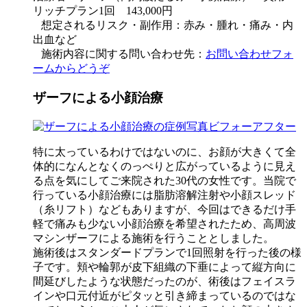
リッチプラン1回 143,000円
想定されるリスク・副作用：赤み・腫れ・痛み・内
出血など
施術内容に関する問い合わせ先：
お問い合わせフォ
ームからどうぞ
ザーフによる小顔治療
特に太っているわけではないのに、お顔が大きくて全
体的になんとなくのっぺりと広がっているように見え
る点を気にしてご来院された30代の女性です。当院で
行っている小顔治療には脂肪溶解注射や小顔スレッド
（糸リフト）などもありますが、今回はできるだけ手
軽で痛みも少ない小顔治療を希望されたため、高周波
マシンザーフによる施術を行うこととしました。
施術後はスタンダードプランで1回照射を行った後の様
子です。頬や輪郭が皮下組織の下垂によって縦方向に
間延びしたような状態だったのが、術後はフェイスラ
インや口元付近がピタッと引き締まっているのではな