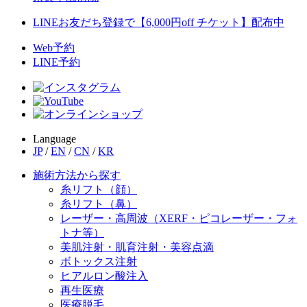
LINEお友だち登録で【6,000円off チケット】配布中
Web予約
LINE予約
Language
JP
/
EN
/
CN
/
KR
施術方法から探す
糸リフト（顔）
糸リフト（鼻）
レーザー・高周波（XERF・ピコレーザー・フォ
トナ等）
美肌注射・肌育注射・美容点滴
ボトックス注射
ヒアルロン酸注入
再生医療
医療脱毛