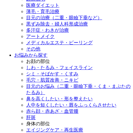
医療ダイエット
薄毛・育毛治療
目元の治療（二重・眼瞼下垂など）
黒ずみ除去・婦人科形成治療
多汗症・わきが治療
アートメイク
メディカルエステ・ピーリング
その他
お悩みから探す
お顔の部位
しわ・たるみ・フェイスライン
シミ・そばかす・くすみ
毛穴・肌質改善・ニキビ
目元のお悩み（二重・眼瞼下垂・くま・まぶたの
たるみ）
鼻を高くしたい・形を整えたい
人中を短くしたい・唇をふっくらさせたい
赤ら顔・赤あざ・血管腫
肝斑
身体の部位
エイジングケア・再生医療