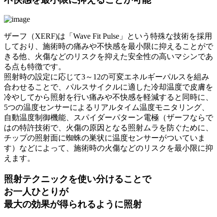
ザーフ（XERF)は「Wave Fit Pulse」という特殊な技術を採用
しており、施術時の痛みや不快感を最小限に抑えることがで
きる他、火傷などのリスクを抑えた安全性の高いマシンであ
る点も特徴です。
照射時の設定に応じて3～12の可変エネルギーパルスを組み
合わせることで、パルスサイクルに適した冷却温度で皮膚を
冷やしてから照射を行い痛みや不快感を軽減すると同時に、
5つの温度センサーによるリアルタイム温度モニタリング、
自動温度制御機能、スパイダーパターン電極（ザーフならで
はの特許技術で、火傷の原因となる照射ムラを防ぐために、
チップの照射面に蜘蛛の巣状に温度センサーがついていま
す）などによって、施術時の火傷などのリスクを最小限に抑
えます。
照射テクニックを使い分けることで
お一人ひとりが
最大の効果が得られるように照射