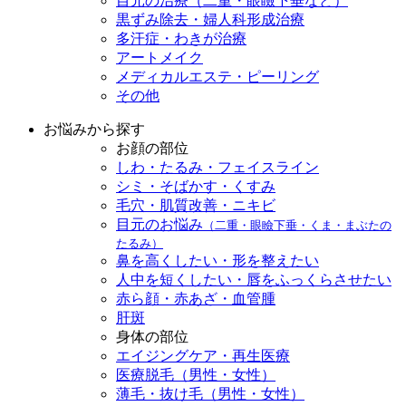
目元の治療（二重・眼瞼下垂など）
黒ずみ除去・婦人科形成治療
多汗症・わきが治療
アートメイク
メディカルエステ・ピーリング
その他
お悩みから探す
お顔の部位
しわ・たるみ・フェイスライン
シミ・そばかす・くすみ
毛穴・肌質改善・ニキビ
目元のお悩み
（二重・眼瞼下垂・くま・まぶたの
たるみ）
鼻を高くしたい・形を整えたい
人中を短くしたい・唇をふっくらさせたい
赤ら顔・赤あざ・血管腫
肝斑
身体の部位
エイジングケア・再生医療
医療脱毛（男性・女性）
薄毛・抜け毛（男性・女性）