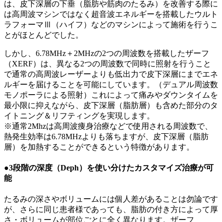
は、皮下深層の下垂（脂肪や筋肉のたるみ）を改善する際に
は高周波マシンではなく超音波エネルギーを搭載したウルト
ラフォーマⅢ（ハイフ）などのマシンによって施術を行うこ
とがほとんどでした。
しかし、6.78MHz＋2MHzの2つの周波数を搭載したザーフ
（XERF）は、異なる2つの周波数で同時に照射を行うこと
で通常の高周波レーザーよりも低出力で皮下深層にまでエネ
ルギーを届けることを可能にしています。（デュアル周波数
モノポーラによる照射）これによって痛みやダウンタイムを
最小限に抑えながら、皮下深層（脂肪層）も含めた部分のタ
イトニング＆リフティングを実現します。
※通常2Mhzは高周波痩身治療などで使用される周波数で、
熱発生効率は6.78MHzよりも落ちますが、皮下深層（脂肪
層）を加熱することができるという特徴があります。
●3段階の深度（Deph）を使い分けたカスタマイズ治療が可
能
たるみの深さやボリュームには個人差があることは勿論です
が、さらに同じ患者様であっても、脂肪の付き方によって厚
さ・ボリュームが部位ごとに全く異なります。ザーフ