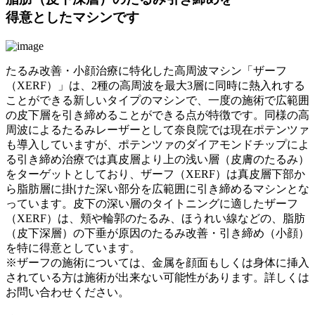
得意としたマシンです
たるみ改善・小顔治療に特化した高周波マシン「ザーフ
（XERF）」は、2種の高周波を最大3層に同時に熱入れする
ことができる新しいタイプのマシンで、一度の施術で広範囲
の皮下層を引き締めることができる点が特徴です。同様の高
周波によるたるみレーザーとして奈良院では現在ポテンツァ
も導入していますが、ポテンツァのダイアモンドチップによ
る引き締め治療では真皮層より上の浅い層（皮膚のたるみ）
をターゲットとしており、ザーフ（XERF）は真皮層下部か
ら脂肪層に掛けた深い部分を広範囲に引き締めるマシンとな
っています。皮下の深い層のタイトニングに適したザーフ
（XERF）は、頬や輪郭のたるみ、ほうれい線などの、脂肪
（皮下深層）の下垂が原因のたるみ改善・引き締め（小顔）
を特に得意としています。
※ザーフの施術については、金属を顔面もしくは身体に挿入
されている方は施術が出来ない可能性があります。詳しくは
お問い合わせください。