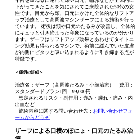
年齢を重ねるに連れて頬や口元、輪郭などが全体的に
下がってきたことを気にされてご来院された50代の女
性です。目元から頬、口元にかけた全体的なリフトア
ップ治療として高周波マシンザーフによる施術を行っ
ています。 術後は頬や口元のたるみが改善し、全体的
にキュッと引き締まった印象になっているのが分かり
ます。ザーフはリフトアップ効果とあわせてタイトニ
ング効果も得られるマシンで、術前に緩んでいた皮膚
が内側にピタッと吸い込まれるように引き締まる点が
特徴です。
＜症例の詳細＞
治療名：ザーフ（高周波たるみ・小顔治療） 費用：
スタンダードプラン1回 99,000円
想定されるリスク・副作用：赤み・腫れ・痛み・内
出血など
施術内容に関する問い合わせ先：
お問い合わせフォ
ームからどうぞ
ザーフによる口横のぽにょ・口元のたるみ治
療