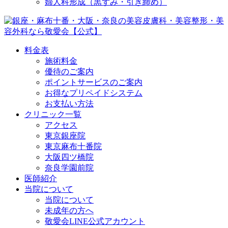
婦人科形成（黒ずみ・引き締め）
料金表
施術料金
優待のご案内
ポイントサービスのご案内
お得なプリペイドシステム
お支払い方法
クリニック一覧
アクセス
東京銀座院
東京麻布十番院
大阪四ツ橋院
奈良学園前院
医師紹介
当院について
当院について
未成年の方へ
敬愛会LINE公式アカウント