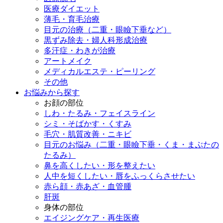
医療ダイエット
薄毛・育毛治療
目元の治療（二重・眼瞼下垂など）
黒ずみ除去・婦人科形成治療
多汗症・わきが治療
アートメイク
メディカルエステ・ピーリング
その他
お悩みから探す
お顔の部位
しわ・たるみ・フェイスライン
シミ・そばかす・くすみ
毛穴・肌質改善・ニキビ
目元のお悩み（二重・眼瞼下垂・くま・まぶたの
たるみ）
鼻を高くしたい・形を整えたい
人中を短くしたい・唇をふっくらさせたい
赤ら顔・赤あざ・血管腫
肝斑
身体の部位
エイジングケア・再生医療