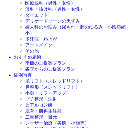
医療脱毛（男性・女性）
薄毛・抜け毛（男性・女性）
ダイエット
デリケートゾーンの黒ずみ
婦人科のお悩み（尿もれ・膣のゆるみ・小陰唇縮
小）
多汗症・わきが
アートメイク
その他
おすすめ施術
季節のご提案プラン
各院からのご提案プラン
症例写真
糸リフト（スレッドリフト）
鼻整形（スレッドリフト）
小顔・リフトアップ
プチ整形・注射
ヒアルロン酸
肌育・肌再生注射
二重整形・目元
レーザー治療（美肌・小顔等）