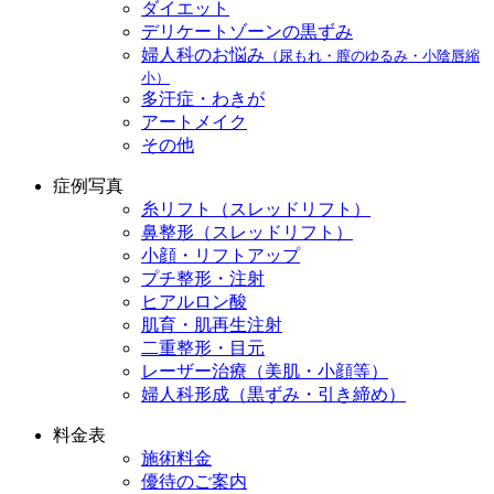
ダイエット
デリケートゾーンの黒ずみ
婦人科のお悩み
（尿もれ・膣のゆるみ・小陰唇縮
小）
多汗症・わきが
アートメイク
その他
症例写真
糸リフト（スレッドリフト）
鼻整形（スレッドリフト）
小顔・リフトアップ
プチ整形・注射
ヒアルロン酸
肌育・肌再生注射
二重整形・目元
レーザー治療（美肌・小顔等）
婦人科形成（黒ずみ・引き締め）
料金表
施術料金
優待のご案内