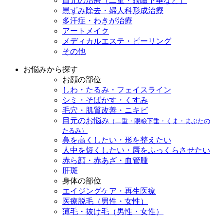
目元の治療（二重・眼瞼下垂など）
黒ずみ除去・婦人科形成治療
多汗症・わきが治療
アートメイク
メディカルエステ・ピーリング
その他
お悩みから探す
お顔の部位
しわ・たるみ・フェイスライン
シミ・そばかす・くすみ
毛穴・肌質改善・ニキビ
目元のお悩み
（二重・眼瞼下垂・くま・まぶたの
たるみ）
鼻を高くしたい・形を整えたい
人中を短くしたい・唇をふっくらさせたい
赤ら顔・赤あざ・血管腫
肝斑
身体の部位
エイジングケア・再生医療
医療脱毛（男性・女性）
薄毛・抜け毛（男性・女性）