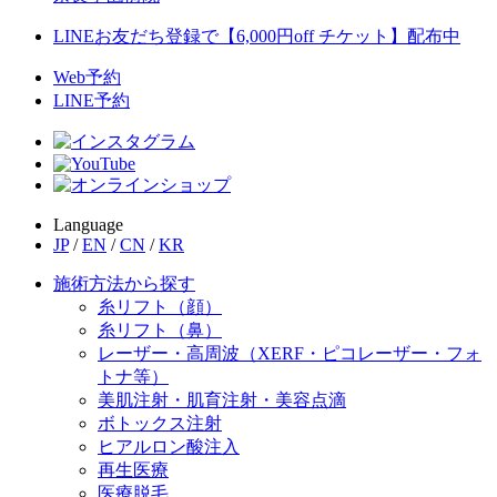
LINEお友だち登録で【6,000円off チケット】配布中
Web予約
LINE予約
Language
JP
/
EN
/
CN
/
KR
施術方法から探す
糸リフト（顔）
糸リフト（鼻）
レーザー・高周波（XERF・ピコレーザー・フォ
トナ等）
美肌注射・肌育注射・美容点滴
ボトックス注射
ヒアルロン酸注入
再生医療
医療脱毛