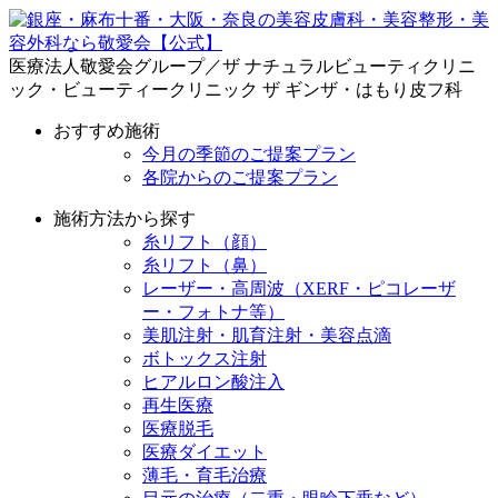
医療法人敬愛会グループ／ザ ナチュラルビューティクリニ
ック・ビューティークリニック ザ ギンザ・はもり皮フ科
おすすめ施術
今月の季節のご提案プラン
各院からのご提案プラン
施術方法から探す
糸リフト（顔）
糸リフト（鼻）
レーザー・高周波（XERF・ピコレーザ
ー・フォトナ等）
美肌注射・肌育注射・美容点滴
ボトックス注射
ヒアルロン酸注入
再生医療
医療脱毛
医療ダイエット
薄毛・育毛治療