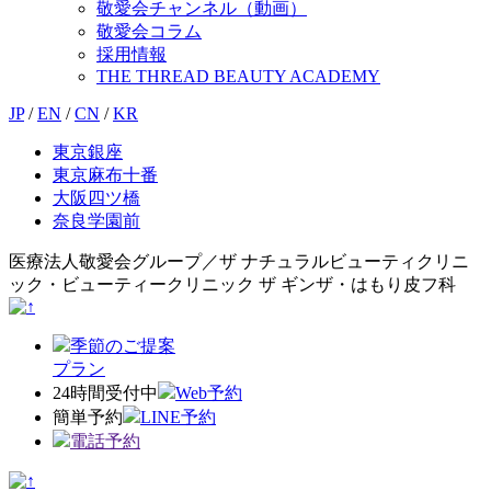
敬愛会チャンネル（動画）
敬愛会コラム
採用情報
THE THREAD BEAUTY ACADEMY
JP
/
EN
/
CN
/
KR
東京銀座
東京麻布十番
大阪四ツ橋
奈良学園前
医療法人敬愛会グループ／ザ ナチュラルビューティクリニ
ック・ビューティークリニック ザ ギンザ・はもり皮フ科
季節のご提案
プラン
24時間受付中
Web予約
簡単予約
LINE予約
電話予約