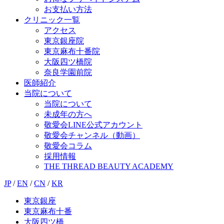
お支払い方法
クリニック一覧
アクセス
東京銀座院
東京麻布十番院
大阪四ツ橋院
奈良学園前院
医師紹介
当院について
当院について
未成年の方へ
敬愛会LINE公式アカウント
敬愛会チャンネル（動画）
敬愛会コラム
採用情報
THE THREAD BEAUTY ACADEMY
JP
/
EN
/
CN
/
KR
東京銀座
東京麻布十番
大阪四ツ橋