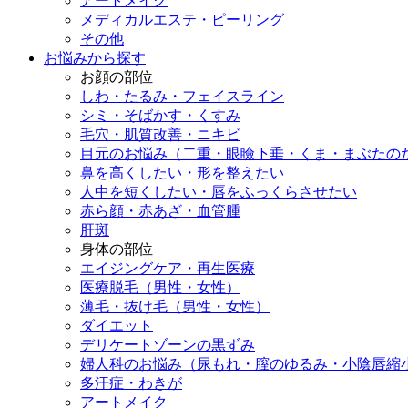
アートメイク
メディカルエステ・ピーリング
その他
お悩みから探す
お顔の部位
しわ・たるみ・フェイスライン
シミ・そばかす・くすみ
毛穴・肌質改善・ニキビ
目元のお悩み（二重・眼瞼下垂・くま・まぶたの
鼻を高くしたい・形を整えたい
人中を短くしたい・唇をふっくらさせたい
赤ら顔・赤あざ・血管腫
肝斑
身体の部位
エイジングケア・再生医療
医療脱毛（男性・女性）
薄毛・抜け毛（男性・女性）
ダイエット
デリケートゾーンの黒ずみ
婦人科のお悩み（尿もれ・膣のゆるみ・小陰唇縮
多汗症・わきが
アートメイク