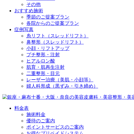
その他
おすすめ施術
季節のご提案プラン
各院からのご提案プラン
症例写真
糸リフト（スレッドリフト）
鼻整形（スレッドリフト）
小顔・リフトアップ
プチ整形・注射
ヒアルロン酸
肌育・肌再生注射
二重整形・目元
レーザー治療（美肌・小顔等）
婦人科形成（黒ずみ・引き締め）
料金表
施術料金
優待のご案内
ポイントサービスのご案内
お得なプリペイドシステム