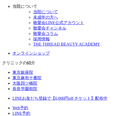
当院について
当院について
未成年の方へ
敬愛会LINE公式アカウント
敬愛会チャンネル
敬愛会コラム
採用情報
THE THREAD BEAUTY ACADEMY
オンラインショップ
クリニックの紹介
東京銀座院
東京麻布十番院
大阪四ツ橋院
奈良学園前院
LINEお友だち登録で【6,000円off チケット】配布中
Web予約
LINE予約