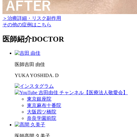
＞治療詳細・リスク副作用
その他の症例はこちら
医師紹介
DOCTOR
医師
吉田 由佳
YUKA YOSHIDA. D
東京銀座院
東京麻布十番院
大阪四ツ橋院
奈良学園前院
医師
髙間 久美子