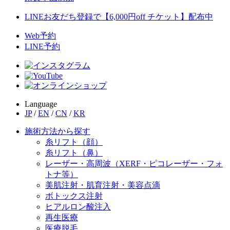
LINEお友だち登録で【6,000円off チケット】配布中
Web予約
LINE予約
Language
JP
/
EN
/
CN
/
KR
施術方法から探す
糸リフト（顔）
糸リフト（鼻）
レーザー・高周波（XERF・ピコレーザー・フォ
トナ等）
美肌注射・肌育注射・美容点滴
ボトックス注射
ヒアルロン酸注入
再生医療
医療脱毛