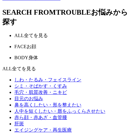
SEARCH FROM
TROUBLE
お悩みから
探す
ALL
全てを見る
FACE
お顔
BODY
身体
ALL
全てを見る
しわ・たるみ・フェイスライン
シミ・そばかす・くすみ
毛穴・肌質改善・ニキビ
目元のお悩み
鼻を高くしたい・形を整えたい
人中を短くしたい・唇をふっくらさせたい
赤ら顔・赤あざ・血管腫
肝斑
エイジングケア・再生医療