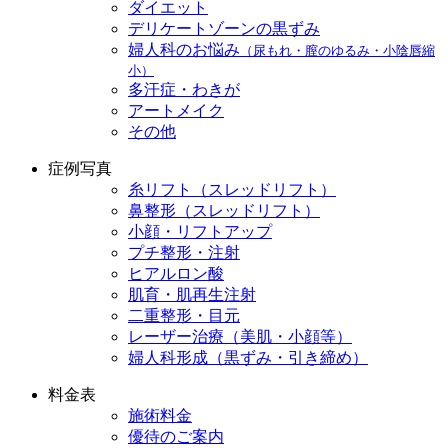
ダイエット
デリケートゾーンの黒ずみ
婦人科のお悩み
（尿もれ・膣のゆるみ・小陰唇縮
小）
多汗症・わきが
アートメイク
その他
症例写真
糸リフト（スレッドリフト）
鼻整形（スレッドリフト）
小顔・リフトアップ
プチ整形・注射
ヒアルロン酸
肌育・肌再生注射
二重整形・目元
レーザー治療（美肌・小顔等）
婦人科形成（黒ずみ・引き締め）
料金表
施術料金
優待のご案内