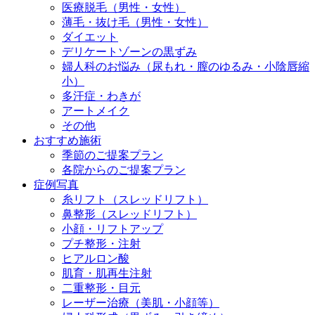
医療脱毛（男性・女性）
薄毛・抜け毛（男性・女性）
ダイエット
デリケートゾーンの黒ずみ
婦人科のお悩み（尿もれ・膣のゆるみ・小陰唇縮
小）
多汗症・わきが
アートメイク
その他
おすすめ施術
季節のご提案プラン
各院からのご提案プラン
症例写真
糸リフト（スレッドリフト）
鼻整形（スレッドリフト）
小顔・リフトアップ
プチ整形・注射
ヒアルロン酸
肌育・肌再生注射
二重整形・目元
レーザー治療（美肌・小顔等）