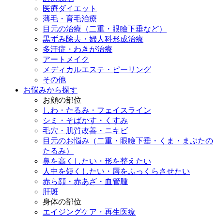
医療ダイエット
薄毛・育毛治療
目元の治療（二重・眼瞼下垂など）
黒ずみ除去・婦人科形成治療
多汗症・わきが治療
アートメイク
メディカルエステ・ピーリング
その他
お悩みから探す
お顔の部位
しわ・たるみ・フェイスライン
シミ・そばかす・くすみ
毛穴・肌質改善・ニキビ
目元のお悩み（二重・眼瞼下垂・くま・まぶたの
たるみ）
鼻を高くしたい・形を整えたい
人中を短くしたい・唇をふっくらさせたい
赤ら顔・赤あざ・血管腫
肝斑
身体の部位
エイジングケア・再生医療