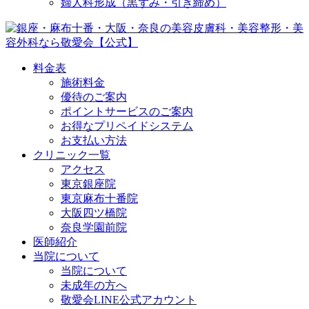
婦人科形成（黒ずみ・引き締め）
料金表
施術料金
優待のご案内
ポイントサービスのご案内
お得なプリペイドシステム
お支払い方法
クリニック一覧
アクセス
東京銀座院
東京麻布十番院
大阪四ツ橋院
奈良学園前院
医師紹介
当院について
当院について
未成年の方へ
敬愛会LINE公式アカウント