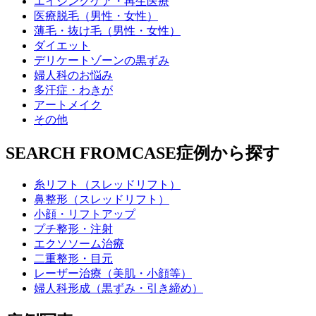
エイジングケア・再生医療
医療脱毛（男性・女性）
薄毛・抜け毛（男性・女性）
ダイエット
デリケートゾーンの黒ずみ
婦人科のお悩み
多汗症・わきが
アートメイク
その他
SEARCH FROM
CASE
症例から探す
糸リフト（スレッドリフト）
鼻整形（スレッドリフト）
小顔・リフトアップ
プチ整形・注射
エクソソーム治療
二重整形・目元
レーザー治療（美肌・小顔等）
婦人科形成（黒ずみ・引き締め）