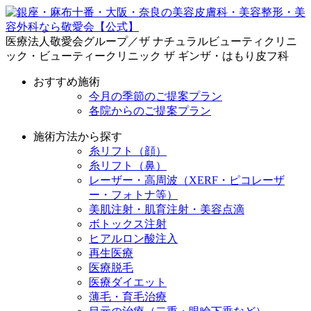
医療法人敬愛会グループ／ザ ナチュラルビューティクリニ
ック・ビューティークリニック ザ ギンザ・はもり皮フ科
おすすめ施術
今月の季節のご提案プラン
各院からのご提案プラン
施術方法から探す
糸リフト（顔）
糸リフト（鼻）
レーザー・高周波（XERF・ピコレーザ
ー・フォトナ等）
美肌注射・肌育注射・美容点滴
ボトックス注射
ヒアルロン酸注入
再生医療
医療脱毛
医療ダイエット
薄毛・育毛治療