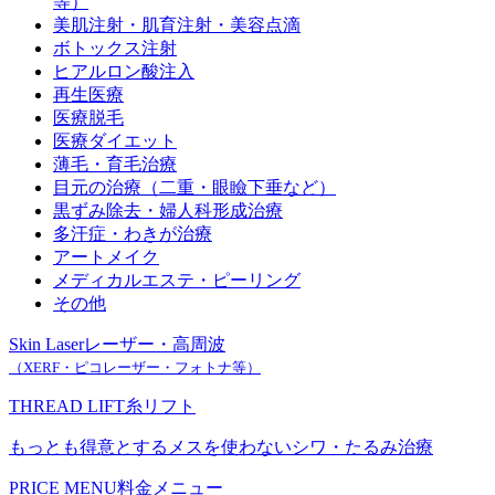
等）
美肌注射・肌育注射・美容点滴
ボトックス注射
ヒアルロン酸注入
再生医療
医療脱毛
医療ダイエット
薄毛・育毛治療
目元の治療（二重・眼瞼下垂など）
黒ずみ除去・婦人科形成治療
多汗症・わきが治療
アートメイク
メディカルエステ・ピーリング
その他
Skin Laser
レーザー・高周波
（XERF・ピコレーザー・フォトナ等）
THREAD LIFT
糸リフト
もっとも得意とするメスを使わないシワ・たるみ治療
PRICE MENU
料金メニュー