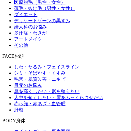
医療脱毛（男性・女性）
薄毛・抜け毛（男性・女性）
ダイエット
デリケートゾーンの黒ずみ
婦人科のお悩み
多汗症・わきが
アートメイク
その他
FACE
お顔
しわ・たるみ・フェイスライン
シミ・そばかす・くすみ
毛穴・肌質改善・ニキビ
目元のお悩み
鼻を高くしたい・形を整えたい
人中を短くしたい・唇をふっくらさせたい
赤ら顔・赤あざ・血管腫
肝斑
BODY
身体