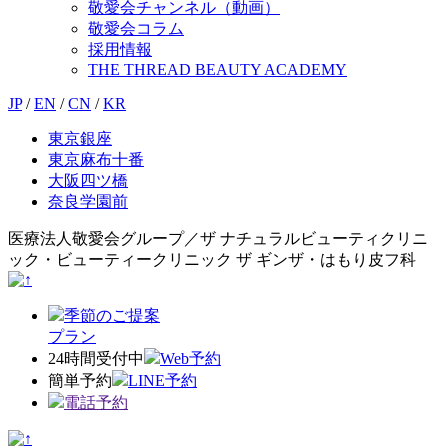
敬愛会チャンネル（動画）
敬愛会コラム
採用情報
THE THREAD BEAUTY ACADEMY
JP
/
EN
/
CN
/
KR
東京銀座
東京麻布十番
大阪四ツ橋
奈良学園前
医療法人敬愛会グループ／ザ ナチュラルビューティクリニ
ック・ビューティークリニック ザ ギンザ・はもり皮フ科
季節のご提案
プラン
24時間受付中
Web予約
簡単予約
LINE予約
電話予約