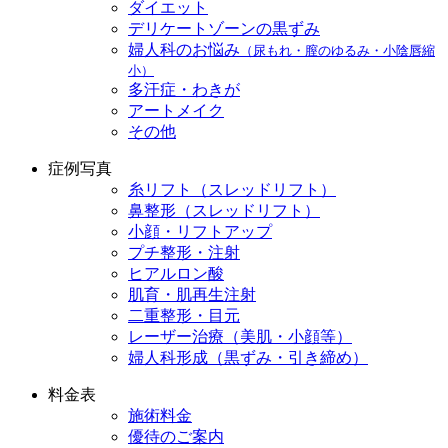
ダイエット
デリケートゾーンの黒ずみ
婦人科のお悩み
（尿もれ・膣のゆるみ・小陰唇縮
小）
多汗症・わきが
アートメイク
その他
症例写真
糸リフト（スレッドリフト）
鼻整形（スレッドリフト）
小顔・リフトアップ
プチ整形・注射
ヒアルロン酸
肌育・肌再生注射
二重整形・目元
レーザー治療（美肌・小顔等）
婦人科形成（黒ずみ・引き締め）
料金表
施術料金
優待のご案内