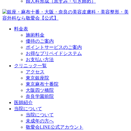
婦人科形成（黒ずみ・引き締め）
料金表
施術料金
優待のご案内
ポイントサービスのご案内
お得なプリペイドシステム
お支払い方法
クリニック一覧
アクセス
東京銀座院
東京麻布十番院
大阪四ツ橋院
奈良学園前院
医師紹介
当院について
当院について
未成年の方へ
敬愛会LINE公式アカウント