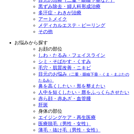
目元の治療（二重・眼瞼下垂など）
黒ずみ除去・婦人科形成治療
多汗症・わきが治療
アートメイク
メディカルエステ・ピーリング
その他
お悩みから探す
お顔の部位
しわ・たるみ・フェイスライン
シミ・そばかす・くすみ
毛穴・肌質改善・ニキビ
目元のお悩み
（二重・眼瞼下垂・くま・まぶたの
たるみ）
鼻を高くしたい・形を整えたい
人中を短くしたい・唇をふっくらさせたい
赤ら顔・赤あざ・血管腫
肝斑
身体の部位
エイジングケア・再生医療
医療脱毛（男性・女性）
薄毛・抜け毛（男性・女性）