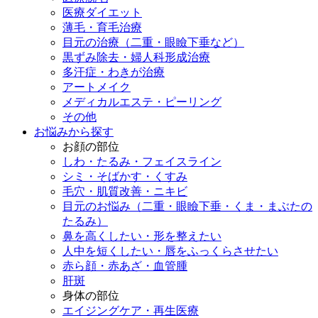
医療ダイエット
薄毛・育毛治療
目元の治療（二重・眼瞼下垂など）
黒ずみ除去・婦人科形成治療
多汗症・わきが治療
アートメイク
メディカルエステ・ピーリング
その他
お悩みから探す
お顔の部位
しわ・たるみ・フェイスライン
シミ・そばかす・くすみ
毛穴・肌質改善・ニキビ
目元のお悩み（二重・眼瞼下垂・くま・まぶたの
たるみ）
鼻を高くしたい・形を整えたい
人中を短くしたい・唇をふっくらさせたい
赤ら顔・赤あざ・血管腫
肝斑
身体の部位
エイジングケア・再生医療