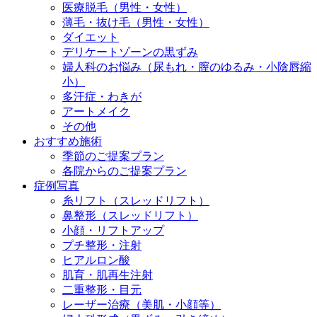
医療脱毛（男性・女性）
薄毛・抜け毛（男性・女性）
ダイエット
デリケートゾーンの黒ずみ
婦人科のお悩み（尿もれ・膣のゆるみ・小陰唇縮
小）
多汗症・わきが
アートメイク
その他
おすすめ施術
季節のご提案プラン
各院からのご提案プラン
症例写真
糸リフト（スレッドリフト）
鼻整形（スレッドリフト）
小顔・リフトアップ
プチ整形・注射
ヒアルロン酸
肌育・肌再生注射
二重整形・目元
レーザー治療（美肌・小顔等）