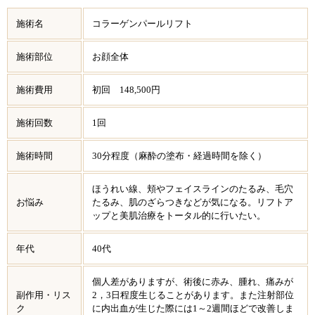
施術名
コラーゲンパールリフト
施術部位
お顔全体
施術費用
初回 148,500円
施術回数
1回
施術時間
30分程度（麻酔の塗布・経過時間を除く）
ほうれい線、頬やフェイスラインのたるみ、毛穴
お悩み
たるみ、肌のざらつきなどが気になる。リフトア
ップと美肌治療をトータル的に行いたい。
年代
40代
個人差がありますが、術後に赤み、腫れ、痛みが
副作用・リス
2，3日程度生じることがあります。また注射部位
ク
に内出血が生じた際には1～2週間ほどで改善しま