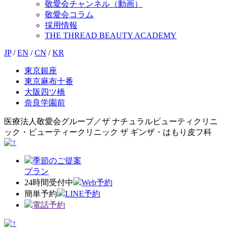
敬愛会チャンネル（動画）
敬愛会コラム
採用情報
THE THREAD BEAUTY ACADEMY
JP
/
EN
/
CN
/
KR
東京銀座
東京麻布十番
大阪四ツ橋
奈良学園前
医療法人敬愛会グループ／ザ ナチュラルビューティクリニ
ック・ビューティークリニック ザ ギンザ・はもり皮フ科
季節のご提案
プラン
24時間受付中
Web予約
簡単予約
LINE予約
電話予約