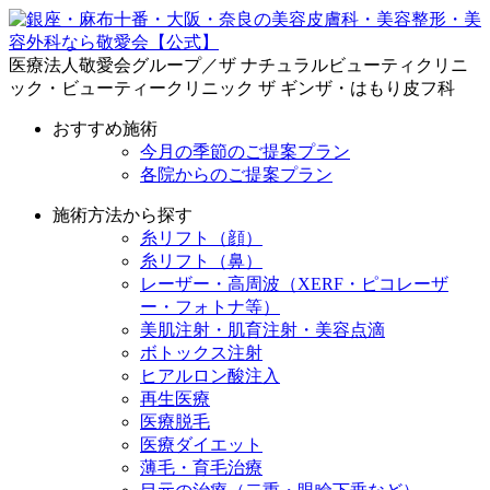
医療法人敬愛会グループ／ザ ナチュラルビューティクリニ
ック・ビューティークリニック ザ ギンザ・はもり皮フ科
おすすめ施術
今月の季節のご提案プラン
各院からのご提案プラン
施術方法から探す
糸リフト（顔）
糸リフト（鼻）
レーザー・高周波（XERF・ピコレーザ
ー・フォトナ等）
美肌注射・肌育注射・美容点滴
ボトックス注射
ヒアルロン酸注入
再生医療
医療脱毛
医療ダイエット
薄毛・育毛治療