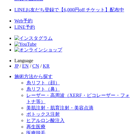
LINEお友だち登録で【6,000円off チケット】配布中
Web予約
LINE予約
Language
JP
/
EN
/
CN
/
KR
施術方法から探す
糸リフト（顔）
糸リフト（鼻）
レーザー・高周波（XERF・ピコレーザー・フォ
トナ等）
美肌注射・肌育注射・美容点滴
ボトックス注射
ヒアルロン酸注入
再生医療
医療脱毛