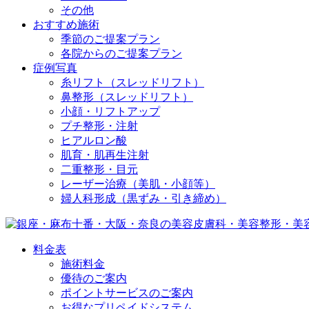
その他
おすすめ施術
季節のご提案プラン
各院からのご提案プラン
症例写真
糸リフト（スレッドリフト）
鼻整形（スレッドリフト）
小顔・リフトアップ
プチ整形・注射
ヒアルロン酸
肌育・肌再生注射
二重整形・目元
レーザー治療（美肌・小顔等）
婦人科形成（黒ずみ・引き締め）
料金表
施術料金
優待のご案内
ポイントサービスのご案内
お得なプリペイドシステム