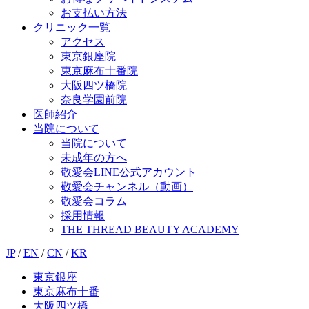
お支払い方法
クリニック一覧
アクセス
東京銀座院
東京麻布十番院
大阪四ツ橋院
奈良学園前院
医師紹介
当院について
当院について
未成年の方へ
敬愛会LINE公式アカウント
敬愛会チャンネル（動画）
敬愛会コラム
採用情報
THE THREAD BEAUTY ACADEMY
JP
/
EN
/
CN
/
KR
東京銀座
東京麻布十番
大阪四ツ橋