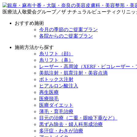
医療法人敬愛会グループ／ザ ナチュラルビューティクリニッ
おすすめ施術
今月の季節のご提案プラン
各院からのご提案プラン
施術方法から探す
糸リフト（顔）
糸リフト（鼻）
レーザー・高周波（XERF・ピコレーザー・
美肌注射・肌育注射・美容点滴
ボトックス注射
ヒアルロン酸注入
再生医療
医療脱毛
医療ダイエット
薄毛・育毛治療
目元の治療（二重・眼瞼下垂など）
黒ずみ除去・婦人科形成治療
多汗症・わきが治療