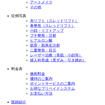
アートメイク
その他
症例写真
糸リフト（スレッドリフト）
鼻整形（スレッドリフト）
小顔・リフトアップ
プチ整形・注射
ヒアルロン酸
肌育・肌再生注射
二重整形・目元
レーザー治療（美肌・小顔等）
婦人科形成（黒ずみ・引き締め）
料金表
施術料金
優待のご案内
ポイントサービスのご案内
お得なプリペイドシステム
お支払い方法
医師紹介