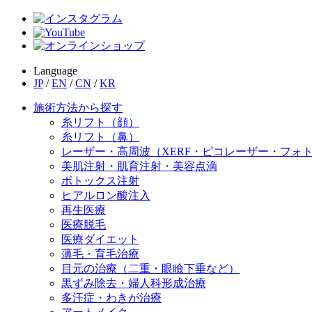
Language
JP
/
EN
/
CN
/
KR
施術方法から探す
糸リフト（顔）
糸リフト（鼻）
レーザー・高周波（XERF・ピコレーザー・フォ
美肌注射・肌育注射・美容点滴
ボトックス注射
ヒアルロン酸注入
再生医療
医療脱毛
医療ダイエット
薄毛・育毛治療
目元の治療（二重・眼瞼下垂など）
黒ずみ除去・婦人科形成治療
多汗症・わきが治療