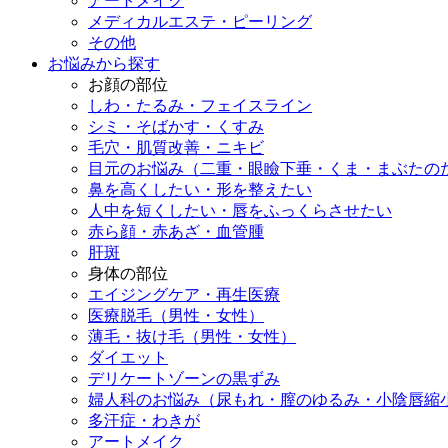
アートメイク
メディカルエステ・ピーリング
その他
お悩みから探す
お顔の部位
しわ・たるみ・フェイスライン
シミ・そばかす・くすみ
毛穴・肌質改善・ニキビ
目元のお悩み（二重・眼瞼下垂・くま・まぶたの
鼻を高くしたい・形を整えたい
人中を短くしたい・唇をふっくらさせたい
赤ら顔・赤あざ・血管腫
肝斑
身体の部位
エイジングケア・再生医療
医療脱毛（男性・女性）
薄毛・抜け毛（男性・女性）
ダイエット
デリケートゾーンの黒ずみ
婦人科のお悩み（尿もれ・膣のゆるみ・小陰唇縮
多汗症・わきが
アートメイク