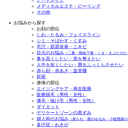
アートメイク
メディカルエステ・ピーリング
その他
お悩みから探す
お顔の部位
しわ・たるみ・フェイスライン
シミ・そばかす・くすみ
毛穴・肌質改善・ニキビ
目元のお悩み
（二重・眼瞼下垂・くま・まぶたのた
鼻を高くしたい・形を整えたい
人中を短くしたい・唇をふっくらさせたい
赤ら顔・赤あざ・血管腫
肝斑
身体の部位
エイジングケア・再生医療
医療脱毛（男性・女性）
薄毛・抜け毛（男性・女性）
ダイエット
デリケートゾーンの黒ずみ
婦人科のお悩み
（尿もれ・膣のゆるみ・小陰唇縮小
多汗症・わきが