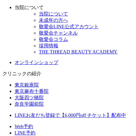
当院について
当院について
未成年の方へ
敬愛会LINE公式アカウント
敬愛会チャンネル
敬愛会コラム
採用情報
THE THREAD BEAUTY ACADEMY
オンラインショップ
クリニックの紹介
東京銀座院
東京麻布十番院
大阪四ツ橋院
奈良学園前院
LINEお友だち登録で【6,000円off チケット】配布中
Web予約
LINE予約