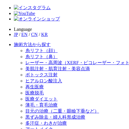
Language
JP
/
EN
/
CN
/
KR
施術方法から探す
糸リフト（顔）
糸リフト（鼻）
レーザー・高周波（XERF・ピコレーザー・フォ
美肌注射・肌育注射・美容点滴
ボトックス注射
ヒアルロン酸注入
再生医療
医療脱毛
医療ダイエット
薄毛・育毛治療
目元の治療（二重・眼瞼下垂など）
黒ずみ除去・婦人科形成治療
多汗症・わきが治療