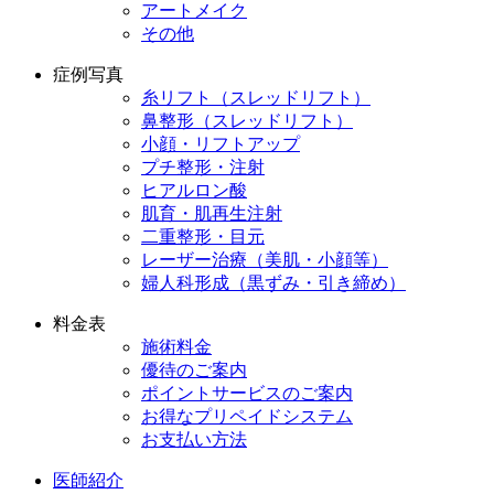
アートメイク
その他
症例写真
糸リフト（スレッドリフト）
鼻整形（スレッドリフト）
小顔・リフトアップ
プチ整形・注射
ヒアルロン酸
肌育・肌再生注射
二重整形・目元
レーザー治療（美肌・小顔等）
婦人科形成（黒ずみ・引き締め）
料金表
施術料金
優待のご案内
ポイントサービスのご案内
お得なプリペイドシステム
お支払い方法
医師紹介