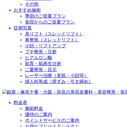
その他
おすすめ施術
季節のご提案プラン
各院からのご提案プラン
症例写真
糸リフト（スレッドリフト）
鼻整形（スレッドリフト）
小顔・リフトアップ
プチ整形・注射
ヒアルロン酸
肌育・肌再生注射
二重整形・目元
レーザー治療（美肌・小顔等）
婦人科形成（黒ずみ・引き締め）
料金表
施術料金
優待のご案内
ポイントサービスのご案内
お得なプリペイドシステム