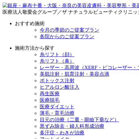
医療法人敬愛会グループ／ザ ナチュラルビューティクリニッ
おすすめ施術
今月の季節のご提案プラン
各院からのご提案プラン
施術方法から探す
糸リフト（顔）
糸リフト（鼻）
レーザー・高周波（XERF・ピコレーザー・
美肌注射・肌育注射・美容点滴
ボトックス注射
ヒアルロン酸注入
再生医療
医療脱毛
医療ダイエット
薄毛・育毛治療
目元の治療（二重・眼瞼下垂など）
黒ずみ除去・婦人科形成治療
多汗症・わきが治療