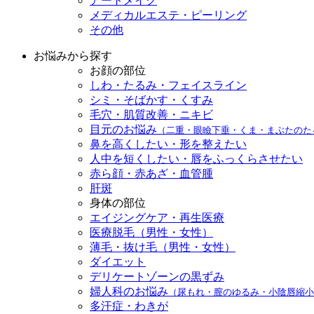
アートメイク
メディカルエステ・ピーリング
その他
お悩みから探す
お顔の部位
しわ・たるみ・フェイスライン
シミ・そばかす・くすみ
毛穴・肌質改善・ニキビ
目元のお悩み
（二重・眼瞼下垂・くま・まぶたのた
鼻を高くしたい・形を整えたい
人中を短くしたい・唇をふっくらさせたい
赤ら顔・赤あざ・血管腫
肝斑
身体の部位
エイジングケア・再生医療
医療脱毛（男性・女性）
薄毛・抜け毛（男性・女性）
ダイエット
デリケートゾーンの黒ずみ
婦人科のお悩み
（尿もれ・膣のゆるみ・小陰唇縮小
多汗症・わきが