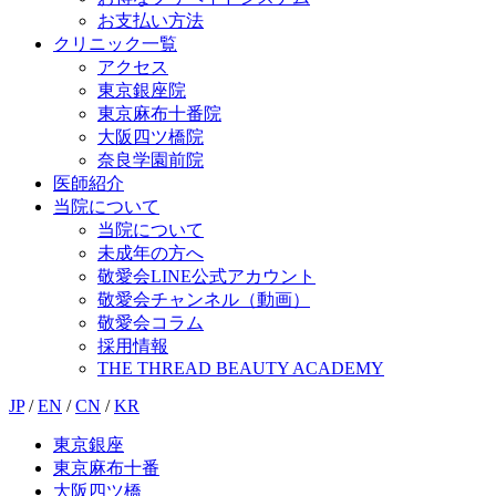
お支払い方法
クリニック一覧
アクセス
東京銀座院
東京麻布十番院
大阪四ツ橋院
奈良学園前院
医師紹介
当院について
当院について
未成年の方へ
敬愛会LINE公式アカウント
敬愛会チャンネル（動画）
敬愛会コラム
採用情報
THE THREAD BEAUTY ACADEMY
JP
/
EN
/
CN
/
KR
東京銀座
東京麻布十番
大阪四ツ橋