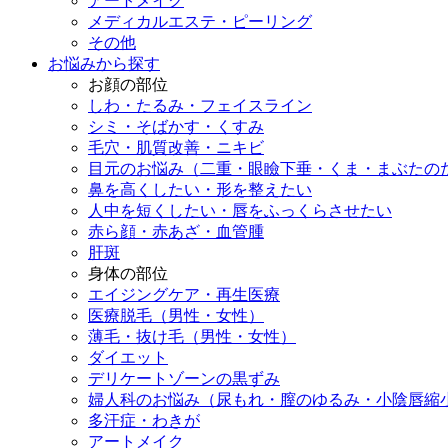
アートメイク
メディカルエステ・ピーリング
その他
お悩みから探す
お顔の部位
しわ・たるみ・フェイスライン
シミ・そばかす・くすみ
毛穴・肌質改善・ニキビ
目元のお悩み（二重・眼瞼下垂・くま・まぶたの
鼻を高くしたい・形を整えたい
人中を短くしたい・唇をふっくらさせたい
赤ら顔・赤あざ・血管腫
肝斑
身体の部位
エイジングケア・再生医療
医療脱毛（男性・女性）
薄毛・抜け毛（男性・女性）
ダイエット
デリケートゾーンの黒ずみ
婦人科のお悩み（尿もれ・膣のゆるみ・小陰唇縮
多汗症・わきが
アートメイク