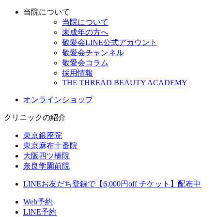
当院について
当院について
未成年の方へ
敬愛会LINE公式アカウント
敬愛会チャンネル
敬愛会コラム
採用情報
THE THREAD BEAUTY ACADEMY
オンラインショップ
クリニックの紹介
東京銀座院
東京麻布十番院
大阪四ツ橋院
奈良学園前院
LINEお友だち登録で【6,000円off チケット】配布中
Web予約
LINE予約