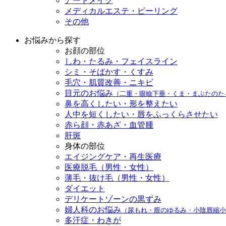
アートメイク
メディカルエステ・ピーリング
その他
お悩みから探す
お顔の部位
しわ・たるみ・フェイスライン
シミ・そばかす・くすみ
毛穴・肌質改善・ニキビ
目元のお悩み
（二重・眼瞼下垂・くま・まぶたのた
鼻を高くしたい・形を整えたい
人中を短くしたい・唇をふっくらさせたい
赤ら顔・赤あざ・血管腫
肝斑
身体の部位
エイジングケア・再生医療
医療脱毛（男性・女性）
薄毛・抜け毛（男性・女性）
ダイエット
デリケートゾーンの黒ずみ
婦人科のお悩み
（尿もれ・膣のゆるみ・小陰唇縮小
多汗症・わきが