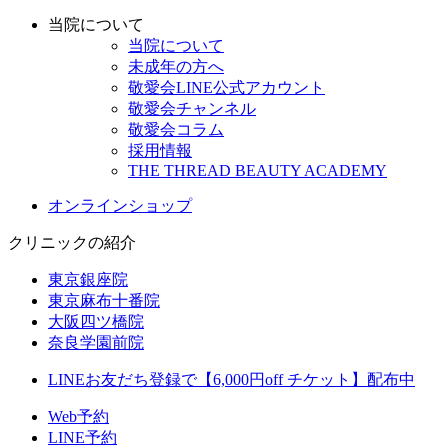
当院について
当院について
未成年の方へ
敬愛会LINE公式アカウント
敬愛会チャンネル
敬愛会コラム
採用情報
THE THREAD BEAUTY ACADEMY
オンラインショップ
クリニックの紹介
東京銀座院
東京麻布十番院
大阪四ツ橋院
奈良学園前院
LINEお友だち登録で【6,000円off チケット】配布中
Web予約
LINE予約