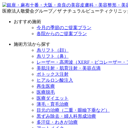
医療法人敬愛会グループ／ザ ナチュラルビューティクリニッ
おすすめ施術
今月の季節のご提案プラン
各院からのご提案プラン
施術方法から探す
糸リフト（顔）
糸リフト（鼻）
レーザー・高周波（XERF・ピコレーザー・
美肌注射・肌育注射・美容点滴
ボトックス注射
ヒアルロン酸注入
再生医療
医療脱毛
医療ダイエット
薄毛・育毛治療
目元の治療（二重・眼瞼下垂など）
黒ずみ除去・婦人科形成治療
多汗症・わきが治療