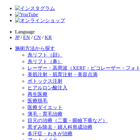
Language
JP
/
EN
/
CN
/
KR
施術方法から探す
糸リフト（顔）
糸リフト（鼻）
レーザー・高周波（XERF・ピコレーザー・フォ
美肌注射・肌育注射・美容点滴
ボトックス注射
ヒアルロン酸注入
再生医療
医療脱毛
医療ダイエット
薄毛・育毛治療
目元の治療（二重・眼瞼下垂など）
黒ずみ除去・婦人科形成治療
多汗症・わきが治療