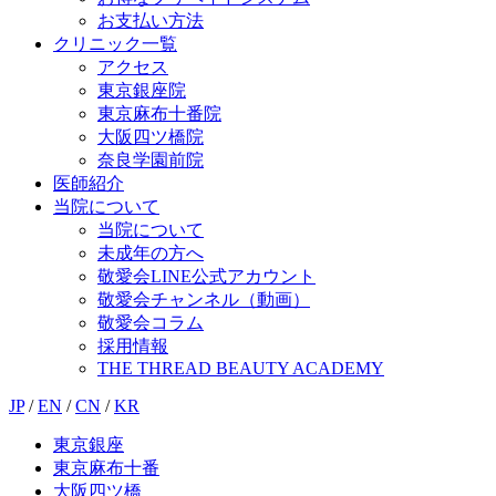
お支払い方法
クリニック一覧
アクセス
東京銀座院
東京麻布十番院
大阪四ツ橋院
奈良学園前院
医師紹介
当院について
当院について
未成年の方へ
敬愛会LINE公式アカウント
敬愛会チャンネル（動画）
敬愛会コラム
採用情報
THE THREAD BEAUTY ACADEMY
JP
/
EN
/
CN
/
KR
東京銀座
東京麻布十番
大阪四ツ橋