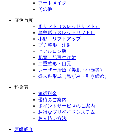
アートメイク
その他
症例写真
糸リフト（スレッドリフト）
鼻整形（スレッドリフト）
小顔・リフトアップ
プチ整形・注射
ヒアルロン酸
肌育・肌再生注射
二重整形・目元
レーザー治療（美肌・小顔等）
婦人科形成（黒ずみ・引き締め）
料金表
施術料金
優待のご案内
ポイントサービスのご案内
お得なプリペイドシステム
お支払い方法
医師紹介