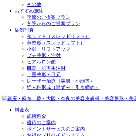
その他
おすすめ施術
季節のご提案プラン
各院からのご提案プラン
症例写真
糸リフト（スレッドリフト）
鼻整形（スレッドリフト）
小顔・リフトアップ
プチ整形・注射
ヒアルロン酸
肌育・肌再生注射
二重整形・目元
レーザー治療（美肌・小顔等）
婦人科形成（黒ずみ・引き締め）
料金表
施術料金
優待のご案内
ポイントサービスのご案内
お得なプリペイドシステム