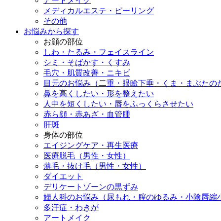
アートメイク
メディカルエステ・ピーリング
その他
お悩みから探す
お顔の部位
しわ・たるみ・フェイスライン
シミ・そばかす・くすみ
毛穴・肌質改善・ニキビ
目元のお悩み（二重・眼瞼下垂・くま・まぶたの
鼻を高くしたい・形を整えたい
人中を短くしたい・唇をふっくらさせたい
赤ら顔・赤あざ・血管腫
肝斑
身体の部位
エイジングケア・再生医療
医療脱毛（男性・女性）
薄毛・抜け毛（男性・女性）
ダイエット
デリケートゾーンの黒ずみ
婦人科のお悩み（尿もれ・膣のゆるみ・小陰唇縮
多汗症・わきが
アートメイク