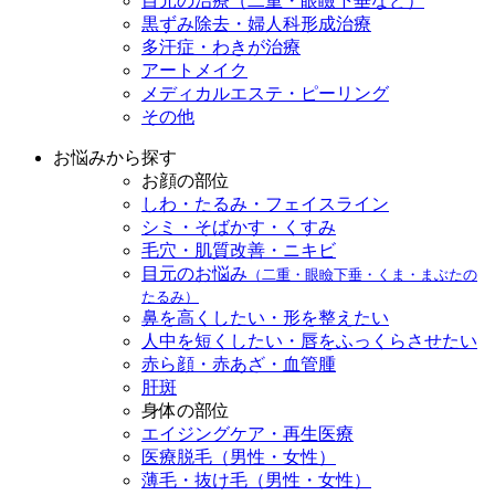
目元の治療（二重・眼瞼下垂など）
黒ずみ除去・婦人科形成治療
多汗症・わきが治療
アートメイク
メディカルエステ・ピーリング
その他
お悩みから探す
お顔の部位
しわ・たるみ・フェイスライン
シミ・そばかす・くすみ
毛穴・肌質改善・ニキビ
目元のお悩み
（二重・眼瞼下垂・くま・まぶたの
たるみ）
鼻を高くしたい・形を整えたい
人中を短くしたい・唇をふっくらさせたい
赤ら顔・赤あざ・血管腫
肝斑
身体の部位
エイジングケア・再生医療
医療脱毛（男性・女性）
薄毛・抜け毛（男性・女性）