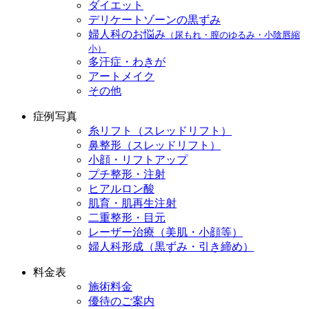
ダイエット
デリケートゾーンの黒ずみ
婦人科のお悩み
（尿もれ・膣のゆるみ・小陰唇縮
小）
多汗症・わきが
アートメイク
その他
症例写真
糸リフト（スレッドリフト）
鼻整形（スレッドリフト）
小顔・リフトアップ
プチ整形・注射
ヒアルロン酸
肌育・肌再生注射
二重整形・目元
レーザー治療（美肌・小顔等）
婦人科形成（黒ずみ・引き締め）
料金表
施術料金
優待のご案内