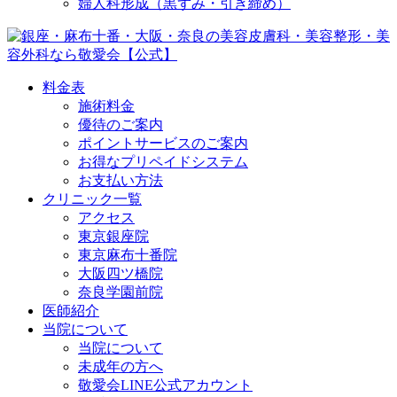
婦人科形成（黒ずみ・引き締め）
料金表
施術料金
優待のご案内
ポイントサービスのご案内
お得なプリペイドシステム
お支払い方法
クリニック一覧
アクセス
東京銀座院
東京麻布十番院
大阪四ツ橋院
奈良学園前院
医師紹介
当院について
当院について
未成年の方へ
敬愛会LINE公式アカウント