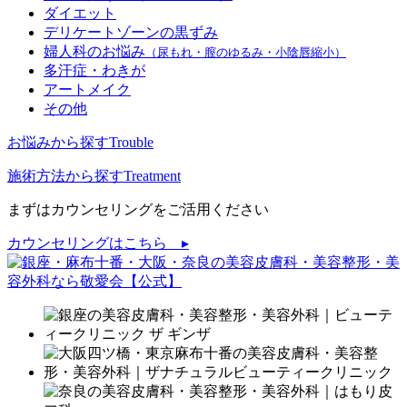
ダイエット
デリケートゾーンの黒ずみ
婦人科のお悩み
（尿もれ・膣のゆるみ・小陰唇縮小）
多汗症・わきが
アートメイク
その他
お悩みから探す
Trouble
施術方法から探す
Treatment
まずはカウンセリングをご活用ください
カウンセリングはこちら ▸