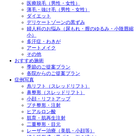
医療脱毛（男性・女性）
薄毛・抜け毛（男性・女性）
ダイエット
デリケートゾーンの黒ずみ
婦人科のお悩み（尿もれ・膣のゆるみ・小陰唇縮
小）
多汗症・わきが
アートメイク
その他
おすすめ施術
季節のご提案プラン
各院からのご提案プラン
症例写真
糸リフト（スレッドリフト）
鼻整形（スレッドリフト）
小顔・リフトアップ
プチ整形・注射
ヒアルロン酸
肌育・肌再生注射
二重整形・目元
レーザー治療（美肌・小顔等）