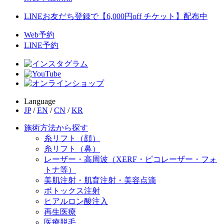
LINEお友だち登録で【6,000円off チケット】配布中
Web予約
LINE予約
Language
JP
/
EN
/
CN
/
KR
施術方法から探す
糸リフト（顔）
糸リフト（鼻）
レーザー・高周波（XERF・ピコレーザー・フォ
トナ等）
美肌注射・肌育注射・美容点滴
ボトックス注射
ヒアルロン酸注入
再生医療
医療脱毛