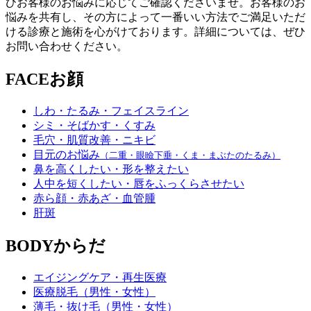
ひお客様のお悩みに応じてご確認くださいませ。お客様のお
悩みを共有し、その方によって一番いい方法でご満足いただ
ける診療と施術を心がけております。詳細については、ぜひ
お問い合わせください。
FACE
お顔
しわ・たるみ・フェイスライン
シミ・そばかす・くすみ
毛穴・肌質改善・ニキビ
目元のお悩み
（二重・眼瞼下垂・くま・まぶたのたるみ）
鼻を高くしたい・形を整えたい
人中を短くしたい・唇をふっくらさせたい
赤ら顔・赤あざ・血管腫
肝斑
BODY
からだ
エイジングケア・再生医療
医療脱毛（男性・女性）
薄毛・抜け毛（男性・女性）