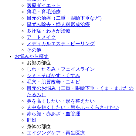
医療ダイエット
薄毛・育毛治療
目元の治療（二重・眼瞼下垂など）
黒ずみ除去・婦人科形成治療
多汗症・わきが治療
アートメイク
メディカルエステ・ピーリング
その他
お悩みから探す
お顔の部位
しわ・たるみ・フェイスライン
シミ・そばかす・くすみ
毛穴・肌質改善・ニキビ
目元のお悩み（二重・眼瞼下垂・くま・まぶたの
たるみ）
鼻を高くしたい・形を整えたい
人中を短くしたい・唇をふっくらさせたい
赤ら顔・赤あざ・血管腫
肝斑
身体の部位
エイジングケア・再生医療