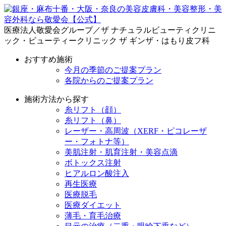
医療法人敬愛会グループ／ザ ナチュラルビューティクリニ
ック・ビューティークリニック ザ ギンザ・はもり皮フ科
おすすめ施術
今月の季節のご提案プラン
各院からのご提案プラン
施術方法から探す
糸リフト（顔）
糸リフト（鼻）
レーザー・高周波（XERF・ピコレーザ
ー・フォトナ等）
美肌注射・肌育注射・美容点滴
ボトックス注射
ヒアルロン酸注入
再生医療
医療脱毛
医療ダイエット
薄毛・育毛治療