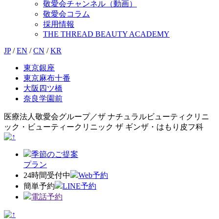
敬愛会チャンネル（動画）
敬愛会コラム
採用情報
THE THREAD BEAUTY ACADEMY
JP
/
EN
/
CN
/
KR
東京銀座
東京麻布十番
大阪四ツ橋
奈良学園前
医療法人敬愛会グループ／ザ ナチュラルビューティクリニ
ック・ビューティークリニック ザ ギンザ・はもり皮フ科
季節のご提案
プラン
24時間受付中
Web予約
簡単予約
LINE予約
電話予約