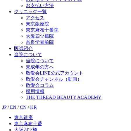
お支払い方法
クリニック一覧
アクセス
東京銀座院
東京麻布十番院
大阪四ツ橋院
奈良学園前院
医師紹介
当院について
当院について
未成年の方へ
敬愛会LINE公式アカウント
敬愛会チャンネル（動画）
敬愛会コラム
採用情報
THE THREAD BEAUTY ACADEMY
JP
/
EN
/
CN
/
KR
東京銀座
東京麻布十番
大阪四ツ橋