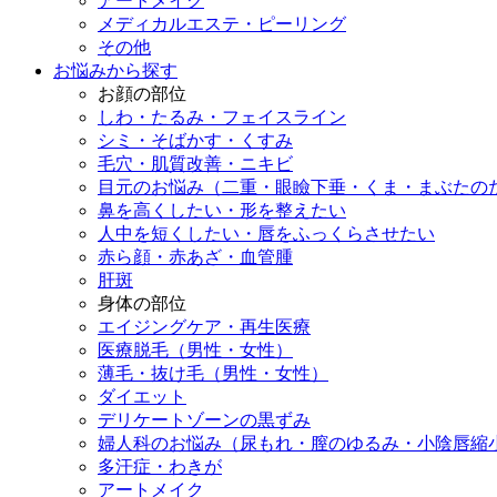
アートメイク
メディカルエステ・ピーリング
その他
お悩みから探す
お顔の部位
しわ・たるみ・フェイスライン
シミ・そばかす・くすみ
毛穴・肌質改善・ニキビ
目元のお悩み（二重・眼瞼下垂・くま・まぶたの
鼻を高くしたい・形を整えたい
人中を短くしたい・唇をふっくらさせたい
赤ら顔・赤あざ・血管腫
肝斑
身体の部位
エイジングケア・再生医療
医療脱毛（男性・女性）
薄毛・抜け毛（男性・女性）
ダイエット
デリケートゾーンの黒ずみ
婦人科のお悩み（尿もれ・膣のゆるみ・小陰唇縮
多汗症・わきが
アートメイク