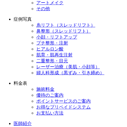
アートメイク
その他
症例写真
糸リフト（スレッドリフト）
鼻整形（スレッドリフト）
小顔・リフトアップ
プチ整形・注射
ヒアルロン酸
肌育・肌再生注射
二重整形・目元
レーザー治療（美肌・小顔等）
婦人科形成（黒ずみ・引き締め）
料金表
施術料金
優待のご案内
ポイントサービスのご案内
お得なプリペイドシステム
お支払い方法
医師紹介