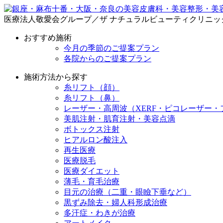
医療法人敬愛会グループ／ザ ナチュラルビューティクリニッ
おすすめ施術
今月の季節のご提案プラン
各院からのご提案プラン
施術方法から探す
糸リフト（顔）
糸リフト（鼻）
レーザー・高周波（XERF・ピコレーザー・
美肌注射・肌育注射・美容点滴
ボトックス注射
ヒアルロン酸注入
再生医療
医療脱毛
医療ダイエット
薄毛・育毛治療
目元の治療（二重・眼瞼下垂など）
黒ずみ除去・婦人科形成治療
多汗症・わきが治療