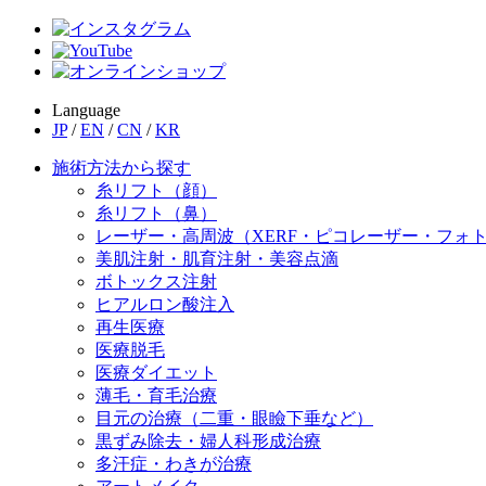
Language
JP
/
EN
/
CN
/
KR
施術方法から探す
糸リフト（顔）
糸リフト（鼻）
レーザー・高周波（XERF・ピコレーザー・フォ
美肌注射・肌育注射・美容点滴
ボトックス注射
ヒアルロン酸注入
再生医療
医療脱毛
医療ダイエット
薄毛・育毛治療
目元の治療（二重・眼瞼下垂など）
黒ずみ除去・婦人科形成治療
多汗症・わきが治療