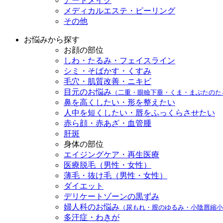
アートメイク
メディカルエステ・ピーリング
その他
お悩みから探す
お顔の部位
しわ・たるみ・フェイスライン
シミ・そばかす・くすみ
毛穴・肌質改善・ニキビ
目元のお悩み
（二重・眼瞼下垂・くま・まぶたのた
鼻を高くしたい・形を整えたい
人中を短くしたい・唇をふっくらさせたい
赤ら顔・赤あざ・血管腫
肝斑
身体の部位
エイジングケア・再生医療
医療脱毛（男性・女性）
薄毛・抜け毛（男性・女性）
ダイエット
デリケートゾーンの黒ずみ
婦人科のお悩み
（尿もれ・膣のゆるみ・小陰唇縮小
多汗症・わきが