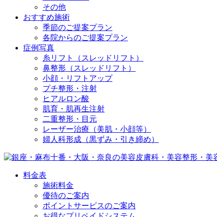
その他
おすすめ施術
季節のご提案プラン
各院からのご提案プラン
症例写真
糸リフト（スレッドリフト）
鼻整形（スレッドリフト）
小顔・リフトアップ
プチ整形・注射
ヒアルロン酸
肌育・肌再生注射
二重整形・目元
レーザー治療（美肌・小顔等）
婦人科形成（黒ずみ・引き締め）
料金表
施術料金
優待のご案内
ポイントサービスのご案内
お得なプリペイドシステム