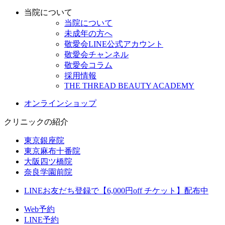
当院について
当院について
未成年の方へ
敬愛会LINE公式アカウント
敬愛会チャンネル
敬愛会コラム
採用情報
THE THREAD BEAUTY ACADEMY
オンラインショップ
クリニックの紹介
東京銀座院
東京麻布十番院
大阪四ツ橋院
奈良学園前院
LINEお友だち登録で【6,000円off チケット】配布中
Web予約
LINE予約