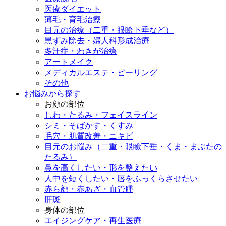
医療ダイエット
薄毛・育毛治療
目元の治療（二重・眼瞼下垂など）
黒ずみ除去・婦人科形成治療
多汗症・わきが治療
アートメイク
メディカルエステ・ピーリング
その他
お悩みから探す
お顔の部位
しわ・たるみ・フェイスライン
シミ・そばかす・くすみ
毛穴・肌質改善・ニキビ
目元のお悩み（二重・眼瞼下垂・くま・まぶたの
たるみ）
鼻を高くしたい・形を整えたい
人中を短くしたい・唇をふっくらさせたい
赤ら顔・赤あざ・血管腫
肝斑
身体の部位
エイジングケア・再生医療