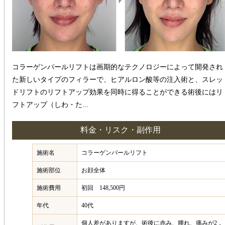
コラーゲンパールリフトは画期的なテクノロジーによって開発され
た新しいタイプのフィラーで、ヒアルロン酸等の注入術と、スレッ
ドリフトのリフトアップ効果を同時に得ることができる術後にはリ
フトアップ（しわ・た...
料金・リスク・副作用
施術名
コラーゲンパールリフト
施術部位
お顔全体
施術費用
初回 148,500円
年代
40代
個人差がありますが、術後に赤み、腫れ、痛みが2，