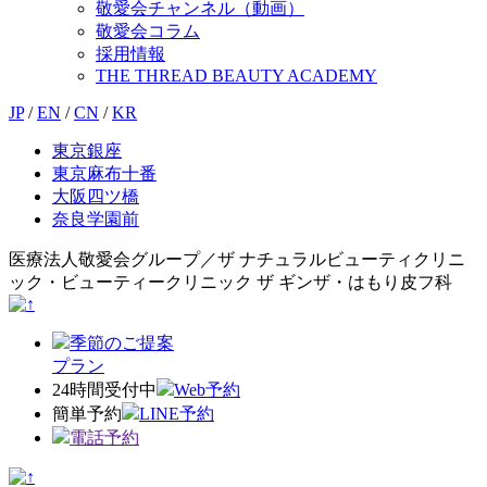
敬愛会チャンネル（動画）
敬愛会コラム
採用情報
THE THREAD BEAUTY ACADEMY
JP
/
EN
/
CN
/
KR
東京銀座
東京麻布十番
大阪四ツ橋
奈良学園前
医療法人敬愛会グループ／ザ ナチュラルビューティクリニ
ック・ビューティークリニック ザ ギンザ・はもり皮フ科
季節のご提案
プラン
24時間受付中
Web予約
簡単予約
LINE予約
電話予約