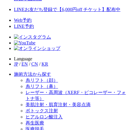
LINEお友だち登録で【6,000円off チケット】配布中
Web予約
LINE予約
Language
JP
/
EN
/
CN
/
KR
施術方法から探す
糸リフト（顔）
糸リフト（鼻）
レーザー・高周波（XERF・ピコレーザー・フォ
トナ等）
美肌注射・肌育注射・美容点滴
ボトックス注射
ヒアルロン酸注入
再生医療
医療脱毛