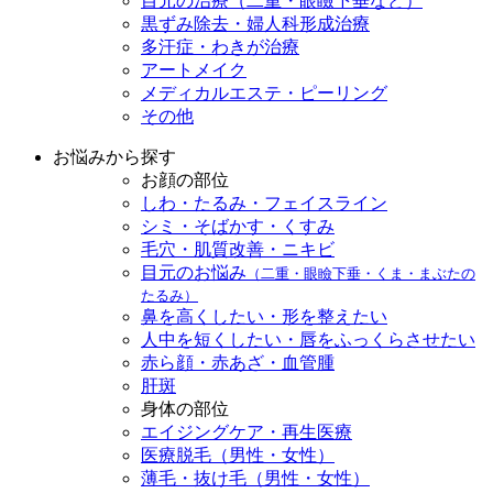
目元の治療（二重・眼瞼下垂など）
黒ずみ除去・婦人科形成治療
多汗症・わきが治療
アートメイク
メディカルエステ・ピーリング
その他
お悩みから探す
お顔の部位
しわ・たるみ・フェイスライン
シミ・そばかす・くすみ
毛穴・肌質改善・ニキビ
目元のお悩み
（二重・眼瞼下垂・くま・まぶたの
たるみ）
鼻を高くしたい・形を整えたい
人中を短くしたい・唇をふっくらさせたい
赤ら顔・赤あざ・血管腫
肝斑
身体の部位
エイジングケア・再生医療
医療脱毛（男性・女性）
薄毛・抜け毛（男性・女性）