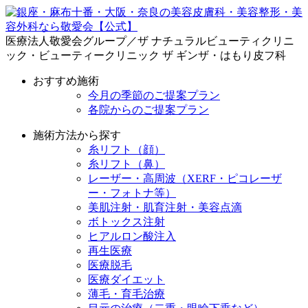
医療法人敬愛会グループ／ザ ナチュラルビューティクリニ
ック・ビューティークリニック ザ ギンザ・はもり皮フ科
おすすめ施術
今月の季節のご提案プラン
各院からのご提案プラン
施術方法から探す
糸リフト（顔）
糸リフト（鼻）
レーザー・高周波（XERF・ピコレーザ
ー・フォトナ等）
美肌注射・肌育注射・美容点滴
ボトックス注射
ヒアルロン酸注入
再生医療
医療脱毛
医療ダイエット
薄毛・育毛治療