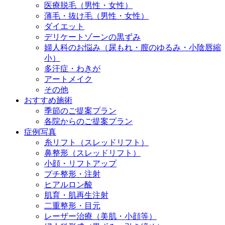
医療脱毛（男性・女性）
薄毛・抜け毛（男性・女性）
ダイエット
デリケートゾーンの黒ずみ
婦人科のお悩み（尿もれ・膣のゆるみ・小陰唇縮
小）
多汗症・わきが
アートメイク
その他
おすすめ施術
季節のご提案プラン
各院からのご提案プラン
症例写真
糸リフト（スレッドリフト）
鼻整形（スレッドリフト）
小顔・リフトアップ
プチ整形・注射
ヒアルロン酸
肌育・肌再生注射
二重整形・目元
レーザー治療（美肌・小顔等）