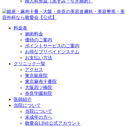
婦人科形成（黒ずみ・引き締め）
料金表
施術料金
優待のご案内
ポイントサービスのご案内
お得なプリペイドシステム
お支払い方法
クリニック一覧
アクセス
東京銀座院
東京麻布十番院
大阪四ツ橋院
奈良学園前院
医師紹介
当院について
当院について
未成年の方へ
敬愛会LINE公式アカウント