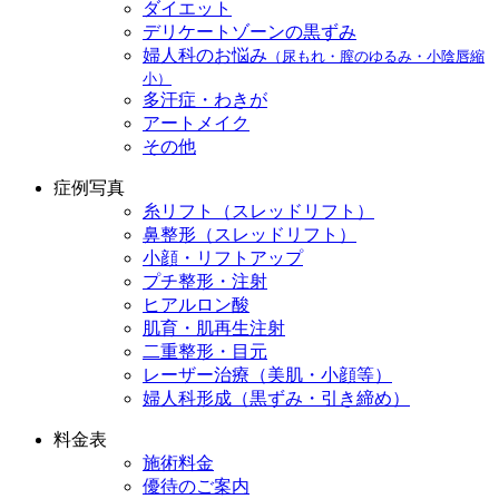
ダイエット
デリケートゾーンの黒ずみ
婦人科のお悩み
（尿もれ・膣のゆるみ・小陰唇縮
小）
多汗症・わきが
アートメイク
その他
症例写真
糸リフト（スレッドリフト）
鼻整形（スレッドリフト）
小顔・リフトアップ
プチ整形・注射
ヒアルロン酸
肌育・肌再生注射
二重整形・目元
レーザー治療（美肌・小顔等）
婦人科形成（黒ずみ・引き締め）
料金表
施術料金
優待のご案内