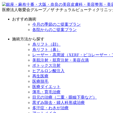
医療法人敬愛会グループ／ザ ナチュラルビューティクリニッ
おすすめ施術
今月の季節のご提案プラン
各院からのご提案プラン
施術方法から探す
糸リフト（顔）
糸リフト（鼻）
レーザー・高周波（XERF・ピコレーザー・
美肌注射・肌育注射・美容点滴
ボトックス注射
ヒアルロン酸注入
再生医療
医療脱毛
医療ダイエット
薄毛・育毛治療
目元の治療（二重・眼瞼下垂など）
黒ずみ除去・婦人科形成治療
多汗症・わきが治療