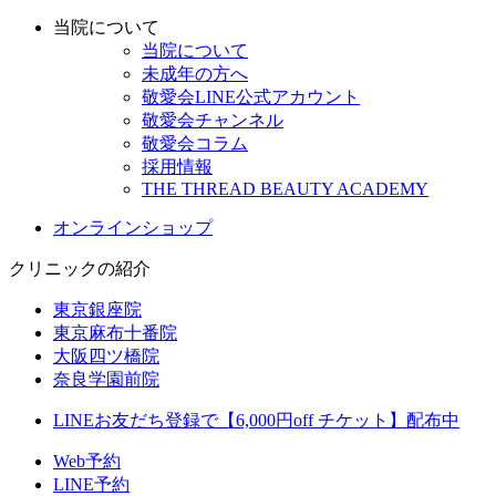
当院について
当院について
未成年の方へ
敬愛会LINE公式アカウント
敬愛会チャンネル
敬愛会コラム
採用情報
THE THREAD BEAUTY ACADEMY
オンラインショップ
クリニックの紹介
東京銀座院
東京麻布十番院
大阪四ツ橋院
奈良学園前院
LINEお友だち登録で【6,000円off チケット】配布中
Web予約
LINE予約