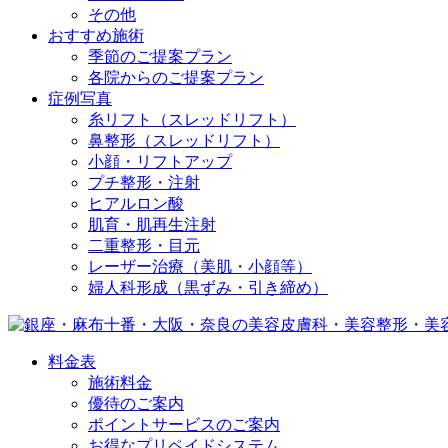
その他
おすすめ施術
季節のご提案プラン
各院からのご提案プラン
症例写真
糸リフト（スレッドリフト）
鼻整形（スレッドリフト）
小顔・リフトアップ
プチ整形・注射
ヒアルロン酸
肌育・肌再生注射
二重整形・目元
レーザー治療（美肌・小顔等）
婦人科形成（黒ずみ・引き締め）
料金表
施術料金
優待のご案内
ポイントサービスのご案内
お得なプリペイドシステム