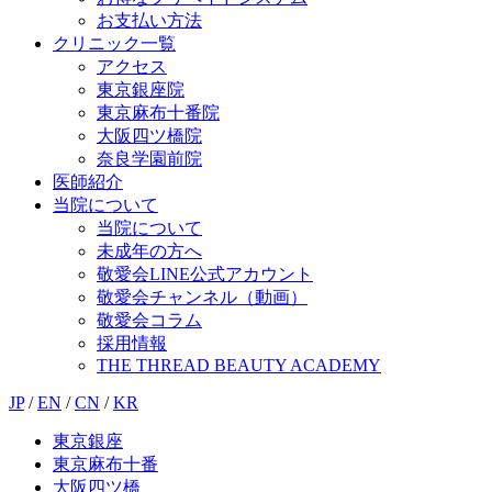
お支払い方法
クリニック一覧
アクセス
東京銀座院
東京麻布十番院
大阪四ツ橋院
奈良学園前院
医師紹介
当院について
当院について
未成年の方へ
敬愛会LINE公式アカウント
敬愛会チャンネル（動画）
敬愛会コラム
採用情報
THE THREAD BEAUTY ACADEMY
JP
/
EN
/
CN
/
KR
東京銀座
東京麻布十番
大阪四ツ橋