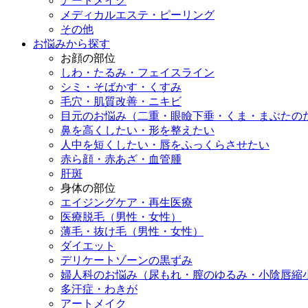
アートメイク
メディカルエステ・ピーリング
その他
お悩みから探す
お顔の部位
しわ・たるみ・フェイスライン
シミ・そばかす・くすみ
毛穴・肌質改善・ニキビ
目元のお悩み（二重・眼瞼下垂・くま・まぶたの
鼻を高くしたい・形を整えたい
人中を短くしたい・唇をふっくらさせたい
赤ら顔・赤あざ・血管腫
肝斑
身体の部位
エイジングケア・再生医療
医療脱毛（男性・女性）
薄毛・抜け毛（男性・女性）
ダイエット
デリケートゾーンの黒ずみ
婦人科のお悩み（尿もれ・膣のゆるみ・小陰唇縮
多汗症・わきが
アートメイク