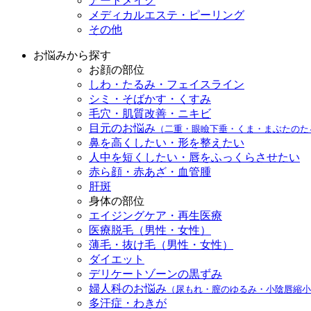
アートメイク
メディカルエステ・ピーリング
その他
お悩みから探す
お顔の部位
しわ・たるみ・フェイスライン
シミ・そばかす・くすみ
毛穴・肌質改善・ニキビ
目元のお悩み
（二重・眼瞼下垂・くま・まぶたのた
鼻を高くしたい・形を整えたい
人中を短くしたい・唇をふっくらさせたい
赤ら顔・赤あざ・血管腫
肝斑
身体の部位
エイジングケア・再生医療
医療脱毛（男性・女性）
薄毛・抜け毛（男性・女性）
ダイエット
デリケートゾーンの黒ずみ
婦人科のお悩み
（尿もれ・膣のゆるみ・小陰唇縮小
多汗症・わきが