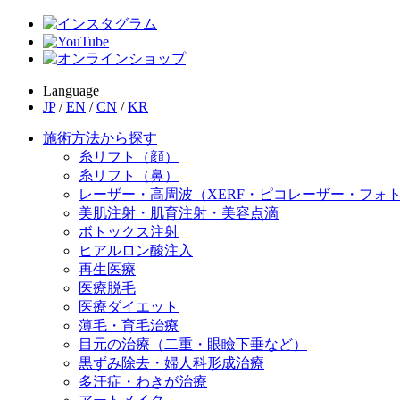
Language
JP
/
EN
/
CN
/
KR
施術方法から探す
糸リフト（顔）
糸リフト（鼻）
レーザー・高周波（XERF・ピコレーザー・フォ
美肌注射・肌育注射・美容点滴
ボトックス注射
ヒアルロン酸注入
再生医療
医療脱毛
医療ダイエット
薄毛・育毛治療
目元の治療（二重・眼瞼下垂など）
黒ずみ除去・婦人科形成治療
多汗症・わきが治療