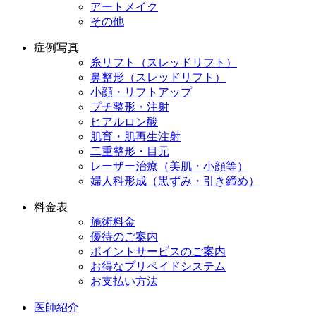
アートメイク
その他
症例写真
糸リフト（スレッドリフト）
鼻整形（スレッドリフト）
小顔・リフトアップ
プチ整形・注射
ヒアルロン酸
肌育・肌再生注射
二重整形・目元
レーザー治療（美肌・小顔等）
婦人科形成（黒ずみ・引き締め）
料金表
施術料金
優待のご案内
ポイントサービスのご案内
お得なプリペイドシステム
お支払い方法
医師紹介