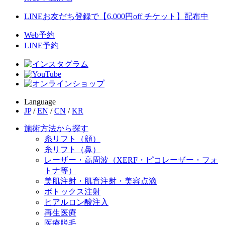
LINEお友だち登録で【6,000円off チケット】配布中
Web予約
LINE予約
Language
JP
/
EN
/
CN
/
KR
施術方法から探す
糸リフト（顔）
糸リフト（鼻）
レーザー・高周波（XERF・ピコレーザー・フォ
トナ等）
美肌注射・肌育注射・美容点滴
ボトックス注射
ヒアルロン酸注入
再生医療
医療脱毛