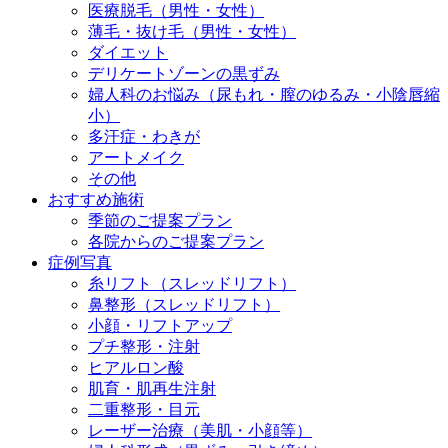
医療脱毛（男性・女性）
薄毛・抜け毛（男性・女性）
ダイエット
デリケートゾーンの黒ずみ
婦人科のお悩み（尿もれ・膣のゆるみ・小陰唇縮
小）
多汗症・わきが
アートメイク
その他
おすすめ施術
季節のご提案プラン
各院からのご提案プラン
症例写真
糸リフト（スレッドリフト）
鼻整形（スレッドリフト）
小顔・リフトアップ
プチ整形・注射
ヒアルロン酸
肌育・肌再生注射
二重整形・目元
レーザー治療（美肌・小顔等）