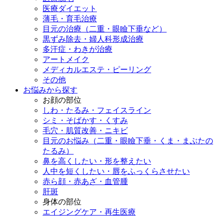
医療ダイエット
薄毛・育毛治療
目元の治療（二重・眼瞼下垂など）
黒ずみ除去・婦人科形成治療
多汗症・わきが治療
アートメイク
メディカルエステ・ピーリング
その他
お悩みから探す
お顔の部位
しわ・たるみ・フェイスライン
シミ・そばかす・くすみ
毛穴・肌質改善・ニキビ
目元のお悩み（二重・眼瞼下垂・くま・まぶたの
たるみ）
鼻を高くしたい・形を整えたい
人中を短くしたい・唇をふっくらさせたい
赤ら顔・赤あざ・血管腫
肝斑
身体の部位
エイジングケア・再生医療