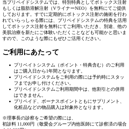
当プリペイドシステムでは、特別特典としてボトックス注射
もしくは脂肪溶解注射（VライナーNEO）を無料にてご提供
しております。すでに定期的にボトックス注射の施術を行わ
れていらっしゃる際には、プリペイドシステムの特典を活用
してボトックス注射を無料にてご利用いただき、別途、他の
美肌治療を新たにご体験いただくことなども可能かと思いま
すので、このような際にもぜひご活用ください。
ご利用にあたって
プリベイトシステム（ポイント・特典含む）のご利用
はご購入日から1年間となります。
プリペイドシステムをご利用の際には予約時にスタッ
フまでお申し付けください。
プリペイドシステムご利用期間中は、他割引との併用
はできません。
プリペイド、ボーナスポイントともにサプリメント、
化粧品などの物品購入は対象外となります。
※理事長の診察をご希望の際には、
初診料 11,000円（敬愛会グループ内他医師にて診察済の場合