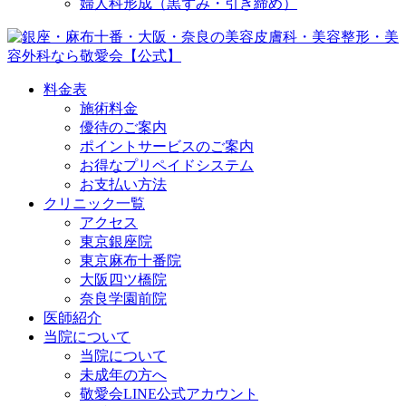
婦人科形成（黒ずみ・引き締め）
料金表
施術料金
優待のご案内
ポイントサービスのご案内
お得なプリペイドシステム
お支払い方法
クリニック一覧
アクセス
東京銀座院
東京麻布十番院
大阪四ツ橋院
奈良学園前院
医師紹介
当院について
当院について
未成年の方へ
敬愛会LINE公式アカウント