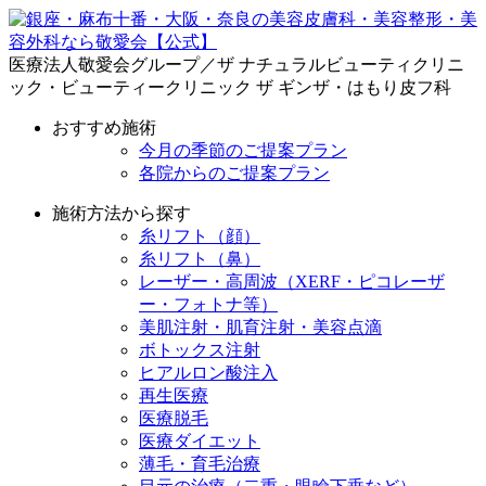
医療法人敬愛会グループ／ザ ナチュラルビューティクリニ
ック・ビューティークリニック ザ ギンザ・はもり皮フ科
おすすめ施術
今月の季節のご提案プラン
各院からのご提案プラン
施術方法から探す
糸リフト（顔）
糸リフト（鼻）
レーザー・高周波（XERF・ピコレーザ
ー・フォトナ等）
美肌注射・肌育注射・美容点滴
ボトックス注射
ヒアルロン酸注入
再生医療
医療脱毛
医療ダイエット
薄毛・育毛治療