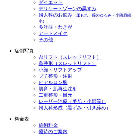
ダイエット
デリケートゾーンの黒ずみ
婦人科のお悩み
（尿もれ・膣のゆるみ・小陰唇縮
小）
多汗症・わきが
アートメイク
その他
症例写真
糸リフト（スレッドリフト）
鼻整形（スレッドリフト）
小顔・リフトアップ
プチ整形・注射
ヒアルロン酸
肌育・肌再生注射
二重整形・目元
レーザー治療（美肌・小顔等）
婦人科形成（黒ずみ・引き締め）
料金表
施術料金
優待のご案内