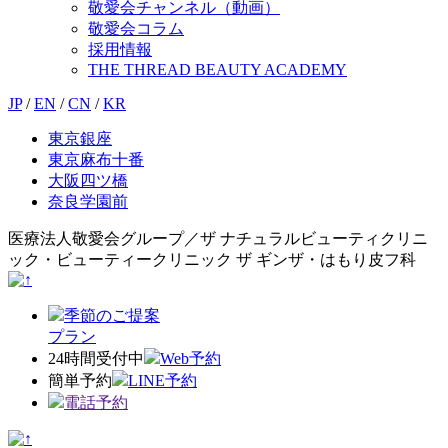
敬愛会チャンネル（動画）
敬愛会コラム
採用情報
THE THREAD BEAUTY ACADEMY
JP
/
EN
/
CN
/
KR
東京銀座
東京麻布十番
大阪四ツ橋
奈良学園前
医療法人敬愛会グループ／ザ ナチュラルビューティクリニ
ック・ビューティークリニック ザ ギンザ・はもり皮フ科
季節のご提案
プラン
24時間受付中
Web予約
簡単予約
LINE予約
電話予約