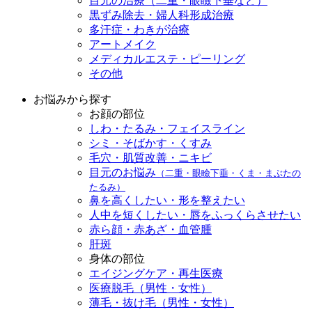
目元の治療（二重・眼瞼下垂など）
黒ずみ除去・婦人科形成治療
多汗症・わきが治療
アートメイク
メディカルエステ・ピーリング
その他
お悩みから探す
お顔の部位
しわ・たるみ・フェイスライン
シミ・そばかす・くすみ
毛穴・肌質改善・ニキビ
目元のお悩み
（二重・眼瞼下垂・くま・まぶたの
たるみ）
鼻を高くしたい・形を整えたい
人中を短くしたい・唇をふっくらさせたい
赤ら顔・赤あざ・血管腫
肝斑
身体の部位
エイジングケア・再生医療
医療脱毛（男性・女性）
薄毛・抜け毛（男性・女性）