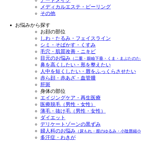
アートメイク
メディカルエステ・ピーリング
その他
お悩みから探す
お顔の部位
しわ・たるみ・フェイスライン
シミ・そばかす・くすみ
毛穴・肌質改善・ニキビ
目元のお悩み
（二重・眼瞼下垂・くま・まぶたのた
鼻を高くしたい・形を整えたい
人中を短くしたい・唇をふっくらさせたい
赤ら顔・赤あざ・血管腫
肝斑
身体の部位
エイジングケア・再生医療
医療脱毛（男性・女性）
薄毛・抜け毛（男性・女性）
ダイエット
デリケートゾーンの黒ずみ
婦人科のお悩み
（尿もれ・膣のゆるみ・小陰唇縮小
多汗症・わきが