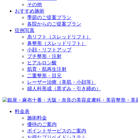
その他
おすすめ施術
季節のご提案プラン
各院からのご提案プラン
症例写真
糸リフト（スレッドリフト）
鼻整形（スレッドリフト）
小顔・リフトアップ
プチ整形・注射
ヒアルロン酸
肌育・肌再生注射
二重整形・目元
レーザー治療（美肌・小顔等）
婦人科形成（黒ずみ・引き締め）
料金表
施術料金
優待のご案内
ポイントサービスのご案内
お得なプリペイドシステム