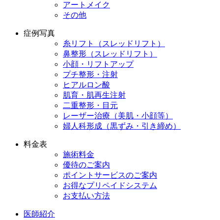
アートメイク
その他
症例写真
糸リフト（スレッドリフト）
鼻整形（スレッドリフト）
小顔・リフトアップ
プチ整形・注射
ヒアルロン酸
肌育・肌再生注射
二重整形・目元
レーザー治療（美肌・小顔等）
婦人科形成（黒ずみ・引き締め）
料金表
施術料金
優待のご案内
ポイントサービスのご案内
お得なプリペイドシステム
お支払い方法
医師紹介