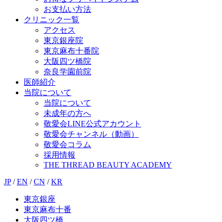
お支払い方法
クリニック一覧
アクセス
東京銀座院
東京麻布十番院
大阪四ツ橋院
奈良学園前院
医師紹介
当院について
当院について
未成年の方へ
敬愛会LINE公式アカウント
敬愛会チャンネル（動画）
敬愛会コラム
採用情報
THE THREAD BEAUTY ACADEMY
JP
/
EN
/
CN
/
KR
東京銀座
東京麻布十番
大阪四ツ橋