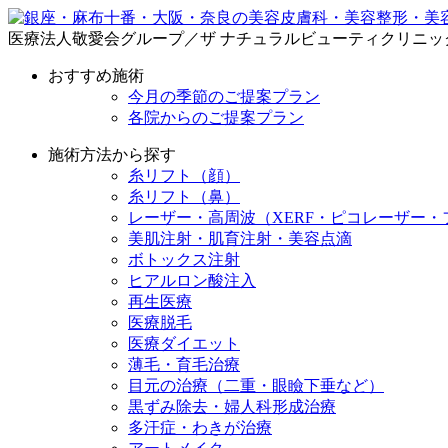
医療法人敬愛会グループ／ザ ナチュラルビューティクリニッ
おすすめ施術
今月の季節のご提案プラン
各院からのご提案プラン
施術方法から探す
糸リフト（顔）
糸リフト（鼻）
レーザー・高周波（XERF・ピコレーザー・
美肌注射・肌育注射・美容点滴
ボトックス注射
ヒアルロン酸注入
再生医療
医療脱毛
医療ダイエット
薄毛・育毛治療
目元の治療（二重・眼瞼下垂など）
黒ずみ除去・婦人科形成治療
多汗症・わきが治療