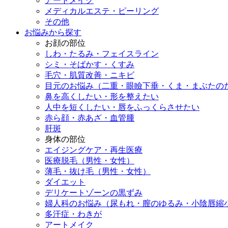
アートメイク
メディカルエステ・ピーリング
その他
お悩みから探す
お顔の部位
しわ・たるみ・フェイスライン
シミ・そばかす・くすみ
毛穴・肌質改善・ニキビ
目元のお悩み（二重・眼瞼下垂・くま・まぶたの
鼻を高くしたい・形を整えたい
人中を短くしたい・唇をふっくらさせたい
赤ら顔・赤あざ・血管腫
肝斑
身体の部位
エイジングケア・再生医療
医療脱毛（男性・女性）
薄毛・抜け毛（男性・女性）
ダイエット
デリケートゾーンの黒ずみ
婦人科のお悩み（尿もれ・膣のゆるみ・小陰唇縮
多汗症・わきが
アートメイク