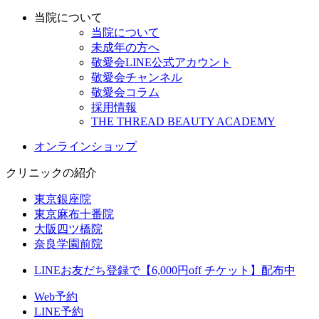
当院について
当院について
未成年の方へ
敬愛会LINE公式アカウント
敬愛会チャンネル
敬愛会コラム
採用情報
THE THREAD BEAUTY ACADEMY
オンラインショップ
クリニックの紹介
東京銀座院
東京麻布十番院
大阪四ツ橋院
奈良学園前院
LINEお友だち登録で【6,000円off チケット】配布中
Web予約
LINE予約