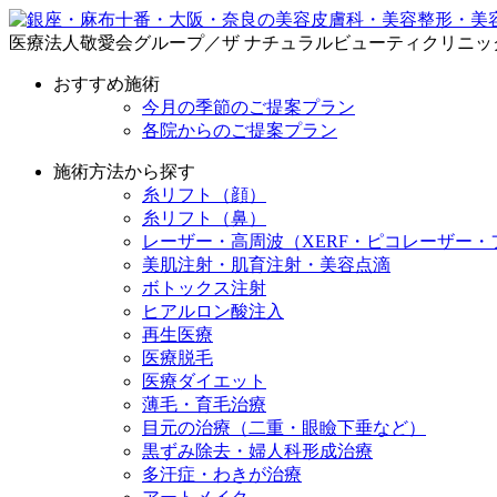
医療法人敬愛会グループ／ザ ナチュラルビューティクリニッ
おすすめ施術
今月の季節のご提案プラン
各院からのご提案プラン
施術方法から探す
糸リフト（顔）
糸リフト（鼻）
レーザー・高周波（XERF・ピコレーザー・
美肌注射・肌育注射・美容点滴
ボトックス注射
ヒアルロン酸注入
再生医療
医療脱毛
医療ダイエット
薄毛・育毛治療
目元の治療（二重・眼瞼下垂など）
黒ずみ除去・婦人科形成治療
多汗症・わきが治療