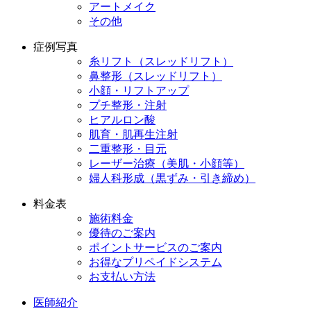
アートメイク
その他
症例写真
糸リフト（スレッドリフト）
鼻整形（スレッドリフト）
小顔・リフトアップ
プチ整形・注射
ヒアルロン酸
肌育・肌再生注射
二重整形・目元
レーザー治療（美肌・小顔等）
婦人科形成（黒ずみ・引き締め）
料金表
施術料金
優待のご案内
ポイントサービスのご案内
お得なプリペイドシステム
お支払い方法
医師紹介