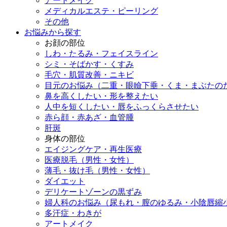
アートメイク
メディカルエステ・ピーリング
その他
お悩みから探す
お顔の部位
しわ・たるみ・フェイスライン
シミ・そばかす・くすみ
毛穴・肌質改善・ニキビ
目元のお悩み（二重・眼瞼下垂・くま・まぶたの
鼻を高くしたい・形を整えたい
人中を短くしたい・唇をふっくらさせたい
赤ら顔・赤あざ・血管腫
肝斑
身体の部位
エイジングケア・再生医療
医療脱毛（男性・女性）
薄毛・抜け毛（男性・女性）
ダイエット
デリケートゾーンの黒ずみ
婦人科のお悩み（尿もれ・膣のゆるみ・小陰唇縮
多汗症・わきが
アートメイク