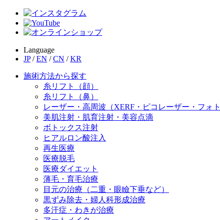
Language
JP
/
EN
/
CN
/
KR
施術方法から探す
糸リフト（顔）
糸リフト（鼻）
レーザー・高周波（XERF・ピコレーザー・フォ
美肌注射・肌育注射・美容点滴
ボトックス注射
ヒアルロン酸注入
再生医療
医療脱毛
医療ダイエット
薄毛・育毛治療
目元の治療（二重・眼瞼下垂など）
黒ずみ除去・婦人科形成治療
多汗症・わきが治療