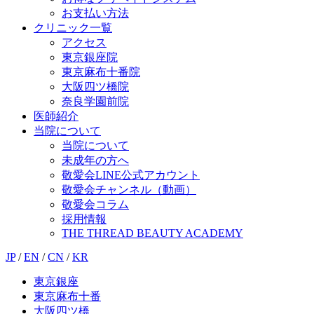
お支払い方法
クリニック一覧
アクセス
東京銀座院
東京麻布十番院
大阪四ツ橋院
奈良学園前院
医師紹介
当院について
当院について
未成年の方へ
敬愛会LINE公式アカウント
敬愛会チャンネル（動画）
敬愛会コラム
採用情報
THE THREAD BEAUTY ACADEMY
JP
/
EN
/
CN
/
KR
東京銀座
東京麻布十番
大阪四ツ橋