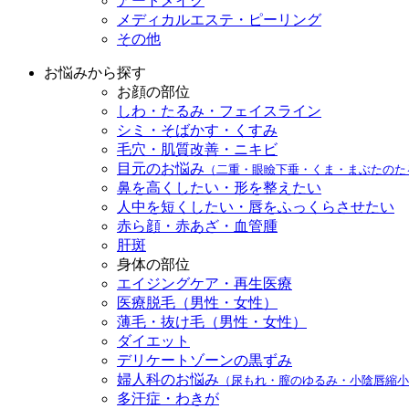
アートメイク
メディカルエステ・ピーリング
その他
お悩みから探す
お顔の部位
しわ・たるみ・フェイスライン
シミ・そばかす・くすみ
毛穴・肌質改善・ニキビ
目元のお悩み
（二重・眼瞼下垂・くま・まぶたのた
鼻を高くしたい・形を整えたい
人中を短くしたい・唇をふっくらさせたい
赤ら顔・赤あざ・血管腫
肝斑
身体の部位
エイジングケア・再生医療
医療脱毛（男性・女性）
薄毛・抜け毛（男性・女性）
ダイエット
デリケートゾーンの黒ずみ
婦人科のお悩み
（尿もれ・膣のゆるみ・小陰唇縮小
多汗症・わきが