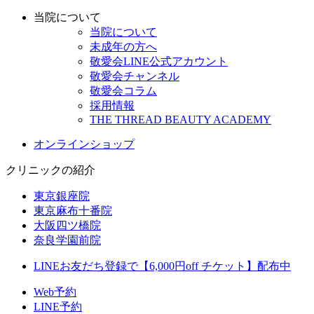
当院について
当院について
未成年の方へ
敬愛会LINE公式アカウント
敬愛会チャンネル
敬愛会コラム
採用情報
THE THREAD BEAUTY ACADEMY
オンラインショップ
クリニックの紹介
東京銀座院
東京麻布十番院
大阪四ツ橋院
奈良学園前院
LINEお友だち登録で【6,000円off チケット】配布中
Web予約
LINE予約