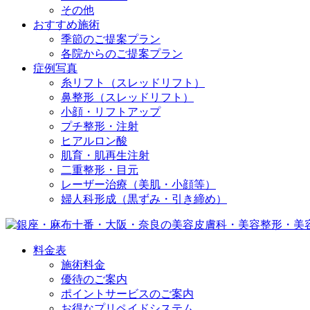
その他
おすすめ施術
季節のご提案プラン
各院からのご提案プラン
症例写真
糸リフト（スレッドリフト）
鼻整形（スレッドリフト）
小顔・リフトアップ
プチ整形・注射
ヒアルロン酸
肌育・肌再生注射
二重整形・目元
レーザー治療（美肌・小顔等）
婦人科形成（黒ずみ・引き締め）
料金表
施術料金
優待のご案内
ポイントサービスのご案内
お得なプリペイドシステム