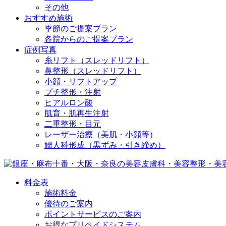
その他
おすすめ施術
季節のご提案プラン
各院からのご提案プラン
症例写真
糸リフト（スレッドリフト）
鼻整形（スレッドリフト）
小顔・リフトアップ
プチ整形・注射
ヒアルロン酸
肌育・肌再生注射
二重整形・目元
レーザー治療（美肌・小顔等）
婦人科形成（黒ずみ・引き締め）
料金表
施術料金
優待のご案内
ポイントサービスのご案内
お得なプリペイドシステム