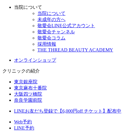
当院について
当院について
未成年の方へ
敬愛会LINE公式アカウント
敬愛会チャンネル
敬愛会コラム
採用情報
THE THREAD BEAUTY ACADEMY
オンラインショップ
クリニックの紹介
東京銀座院
東京麻布十番院
大阪四ツ橋院
奈良学園前院
LINEお友だち登録で【6,000円off チケット】配布中
Web予約
LINE予約