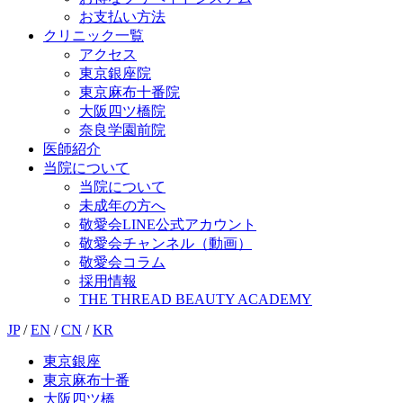
お支払い方法
クリニック一覧
アクセス
東京銀座院
東京麻布十番院
大阪四ツ橋院
奈良学園前院
医師紹介
当院について
当院について
未成年の方へ
敬愛会LINE公式アカウント
敬愛会チャンネル（動画）
敬愛会コラム
採用情報
THE THREAD BEAUTY ACADEMY
JP
/
EN
/
CN
/
KR
東京銀座
東京麻布十番
大阪四ツ橋