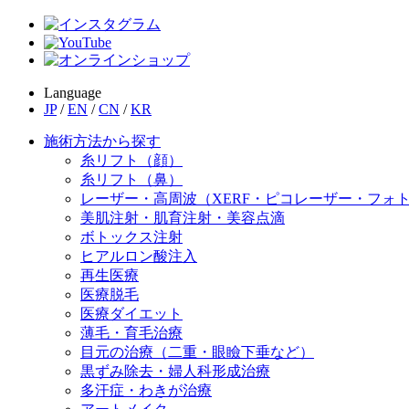
Language
JP
/
EN
/
CN
/
KR
施術方法から探す
糸リフト（顔）
糸リフト（鼻）
レーザー・高周波（XERF・ピコレーザー・フォ
美肌注射・肌育注射・美容点滴
ボトックス注射
ヒアルロン酸注入
再生医療
医療脱毛
医療ダイエット
薄毛・育毛治療
目元の治療（二重・眼瞼下垂など）
黒ずみ除去・婦人科形成治療
多汗症・わきが治療