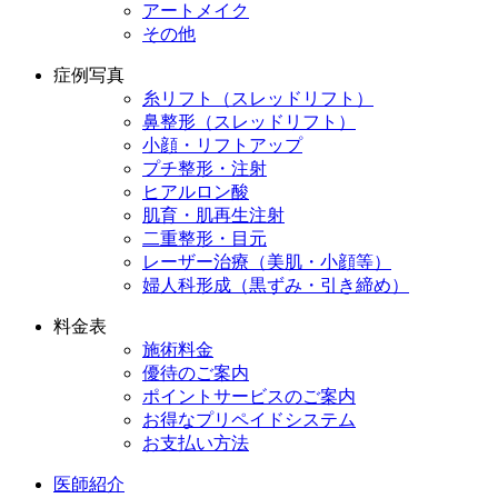
アートメイク
その他
症例写真
糸リフト（スレッドリフト）
鼻整形（スレッドリフト）
小顔・リフトアップ
プチ整形・注射
ヒアルロン酸
肌育・肌再生注射
二重整形・目元
レーザー治療（美肌・小顔等）
婦人科形成（黒ずみ・引き締め）
料金表
施術料金
優待のご案内
ポイントサービスのご案内
お得なプリペイドシステム
お支払い方法
医師紹介