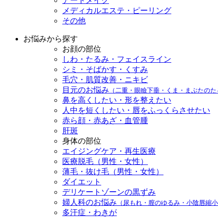
アートメイク
メディカルエステ・ピーリング
その他
お悩みから探す
お顔の部位
しわ・たるみ・フェイスライン
シミ・そばかす・くすみ
毛穴・肌質改善・ニキビ
目元のお悩み
（二重・眼瞼下垂・くま・まぶたのた
鼻を高くしたい・形を整えたい
人中を短くしたい・唇をふっくらさせたい
赤ら顔・赤あざ・血管腫
肝斑
身体の部位
エイジングケア・再生医療
医療脱毛（男性・女性）
薄毛・抜け毛（男性・女性）
ダイエット
デリケートゾーンの黒ずみ
婦人科のお悩み
（尿もれ・膣のゆるみ・小陰唇縮小
多汗症・わきが