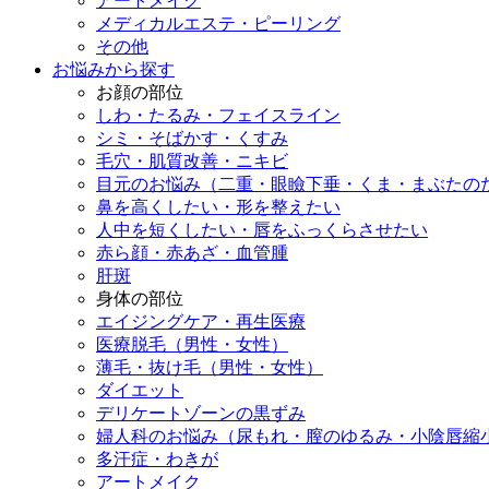
アートメイク
メディカルエステ・ピーリング
その他
お悩みから探す
お顔の部位
しわ・たるみ・フェイスライン
シミ・そばかす・くすみ
毛穴・肌質改善・ニキビ
目元のお悩み（二重・眼瞼下垂・くま・まぶたの
鼻を高くしたい・形を整えたい
人中を短くしたい・唇をふっくらさせたい
赤ら顔・赤あざ・血管腫
肝斑
身体の部位
エイジングケア・再生医療
医療脱毛（男性・女性）
薄毛・抜け毛（男性・女性）
ダイエット
デリケートゾーンの黒ずみ
婦人科のお悩み（尿もれ・膣のゆるみ・小陰唇縮
多汗症・わきが
アートメイク