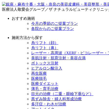
医療法人敬愛会グループ／ザ ナチュラルビューティクリニッ
おすすめ施術
今月の季節のご提案プラン
各院からのご提案プラン
施術方法から探す
糸リフト（顔）
糸リフト（鼻）
レーザー・高周波（XERF・ピコレーザー・
美肌注射・肌育注射・美容点滴
ボトックス注射
ヒアルロン酸注入
再生医療
医療脱毛
医療ダイエット
薄毛・育毛治療
目元の治療（二重・眼瞼下垂など）
黒ずみ除去・婦人科形成治療
多汗症・わきが治療