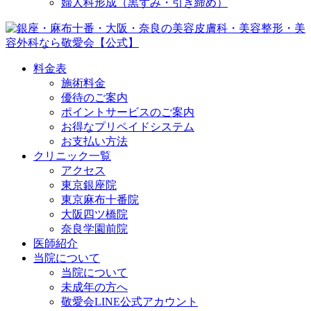
婦人科形成（黒ずみ・引き締め）
料金表
施術料金
優待のご案内
ポイントサービスのご案内
お得なプリペイドシステム
お支払い方法
クリニック一覧
アクセス
東京銀座院
東京麻布十番院
大阪四ツ橋院
奈良学園前院
医師紹介
当院について
当院について
未成年の方へ
敬愛会LINE公式アカウント