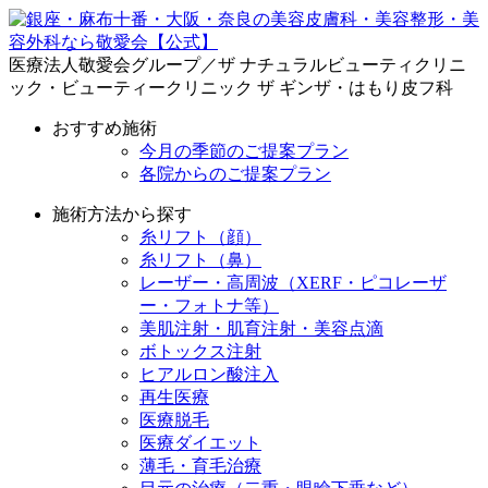
医療法人敬愛会グループ／ザ ナチュラルビューティクリニ
ック・ビューティークリニック ザ ギンザ・はもり皮フ科
おすすめ施術
今月の季節のご提案プラン
各院からのご提案プラン
施術方法から探す
糸リフト（顔）
糸リフト（鼻）
レーザー・高周波（XERF・ピコレーザ
ー・フォトナ等）
美肌注射・肌育注射・美容点滴
ボトックス注射
ヒアルロン酸注入
再生医療
医療脱毛
医療ダイエット
薄毛・育毛治療