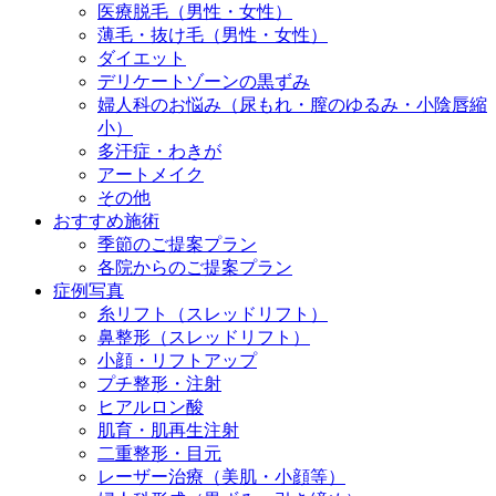
医療脱毛（男性・女性）
薄毛・抜け毛（男性・女性）
ダイエット
デリケートゾーンの黒ずみ
婦人科のお悩み（尿もれ・膣のゆるみ・小陰唇縮
小）
多汗症・わきが
アートメイク
その他
おすすめ施術
季節のご提案プラン
各院からのご提案プラン
症例写真
糸リフト（スレッドリフト）
鼻整形（スレッドリフト）
小顔・リフトアップ
プチ整形・注射
ヒアルロン酸
肌育・肌再生注射
二重整形・目元
レーザー治療（美肌・小顔等）