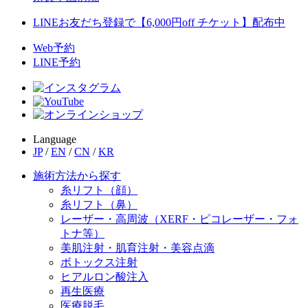
LINEお友だち登録で【6,000円off チケット】配布中
Web予約
LINE予約
Language
JP
/
EN
/
CN
/
KR
施術方法から探す
糸リフト（顔）
糸リフト（鼻）
レーザー・高周波（XERF・ピコレーザー・フォ
トナ等）
美肌注射・肌育注射・美容点滴
ボトックス注射
ヒアルロン酸注入
再生医療
医療脱毛