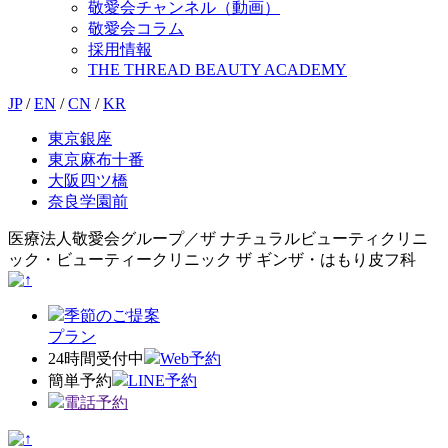
敬愛会チャンネル（動画）
敬愛会コラム
採用情報
THE THREAD BEAUTY ACADEMY
JP
/
EN
/
CN
/
KR
東京銀座
東京麻布十番
大阪四ツ橋
奈良学園前
医療法人敬愛会グループ／ザ ナチュラルビューティクリニ
ック・ビューティークリニック ザ ギンザ・はもり皮フ科
季節のご提案
プラン
24時間受付中
Web予約
簡単予約
LINE予約
電話予約