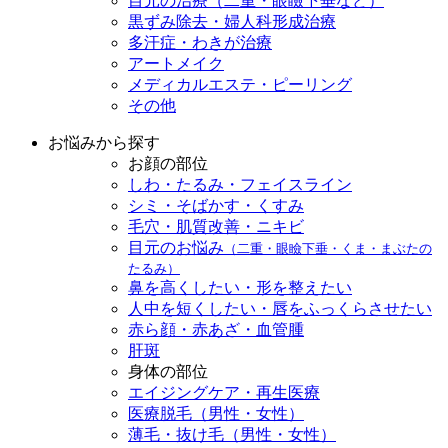
目元の治療（二重・眼瞼下垂など）
黒ずみ除去・婦人科形成治療
多汗症・わきが治療
アートメイク
メディカルエステ・ピーリング
その他
お悩みから探す
お顔の部位
しわ・たるみ・フェイスライン
シミ・そばかす・くすみ
毛穴・肌質改善・ニキビ
目元のお悩み
（二重・眼瞼下垂・くま・まぶたの
たるみ）
鼻を高くしたい・形を整えたい
人中を短くしたい・唇をふっくらさせたい
赤ら顔・赤あざ・血管腫
肝斑
身体の部位
エイジングケア・再生医療
医療脱毛（男性・女性）
薄毛・抜け毛（男性・女性）