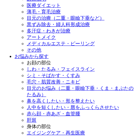
医療ダイエット
薄毛・育毛治療
目元の治療（二重・眼瞼下垂など）
黒ずみ除去・婦人科形成治療
多汗症・わきが治療
アートメイク
メディカルエステ・ピーリング
その他
お悩みから探す
お顔の部位
しわ・たるみ・フェイスライン
シミ・そばかす・くすみ
毛穴・肌質改善・ニキビ
目元のお悩み（二重・眼瞼下垂・くま・まぶたの
たるみ）
鼻を高くしたい・形を整えたい
人中を短くしたい・唇をふっくらさせたい
赤ら顔・赤あざ・血管腫
肝斑
身体の部位
エイジングケア・再生医療