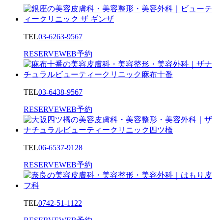
TEL
03-6263-9567
RESERVE
WEB予約
TEL
03-6438-9567
RESERVE
WEB予約
TEL
06-6537-9128
RESERVE
WEB予約
TEL
0742-51-1122