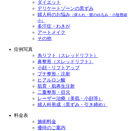
ダイエット
デリケートゾーンの黒ずみ
婦人科のお悩み
（尿もれ・膣のゆるみ・小陰唇縮
小）
多汗症・わきが
アートメイク
その他
症例写真
糸リフト（スレッドリフト）
鼻整形（スレッドリフト）
小顔・リフトアップ
プチ整形・注射
ヒアルロン酸
肌育・肌再生注射
二重整形・目元
レーザー治療（美肌・小顔等）
婦人科形成（黒ずみ・引き締め）
料金表
施術料金
優待のご案内