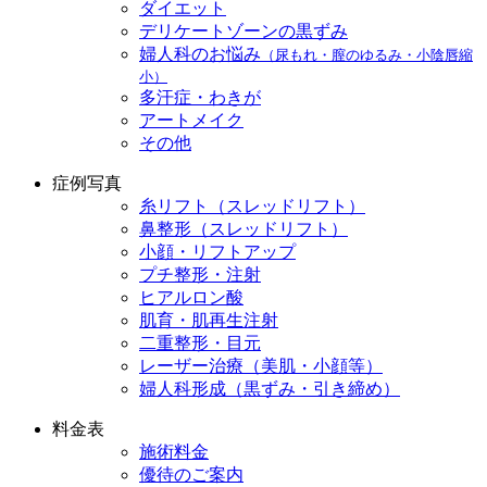
ダイエット
デリケートゾーンの黒ずみ
婦人科のお悩み
（尿もれ・膣のゆるみ・小陰唇縮
小）
多汗症・わきが
アートメイク
その他
症例写真
糸リフト（スレッドリフト）
鼻整形（スレッドリフト）
小顔・リフトアップ
プチ整形・注射
ヒアルロン酸
肌育・肌再生注射
二重整形・目元
レーザー治療（美肌・小顔等）
婦人科形成（黒ずみ・引き締め）
料金表
施術料金
優待のご案内