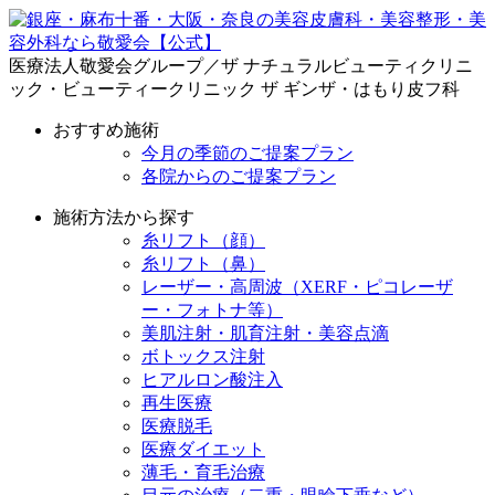
医療法人敬愛会グループ／ザ ナチュラルビューティクリニ
ック・ビューティークリニック ザ ギンザ・はもり皮フ科
おすすめ施術
今月の季節のご提案プラン
各院からのご提案プラン
施術方法から探す
糸リフト（顔）
糸リフト（鼻）
レーザー・高周波（XERF・ピコレーザ
ー・フォトナ等）
美肌注射・肌育注射・美容点滴
ボトックス注射
ヒアルロン酸注入
再生医療
医療脱毛
医療ダイエット
薄毛・育毛治療