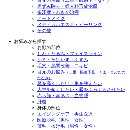
目元の治療（二重・眼瞼下垂など）
黒ずみ除去・婦人科形成治療
多汗症・わきが治療
アートメイク
メディカルエステ・ピーリング
その他
お悩みから探す
お顔の部位
しわ・たるみ・フェイスライン
シミ・そばかす・くすみ
毛穴・肌質改善・ニキビ
目元のお悩み
（二重・眼瞼下垂・くま・まぶたの
たるみ）
鼻を高くしたい・形を整えたい
人中を短くしたい・唇をふっくらさせたい
赤ら顔・赤あざ・血管腫
肝斑
身体の部位
エイジングケア・再生医療
医療脱毛（男性・女性）
薄毛・抜け毛（男性・女性）