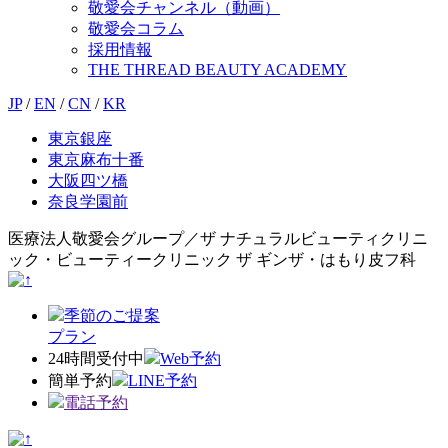
敬愛会チャンネル（動画）
敬愛会コラム
採用情報
THE THREAD BEAUTY ACADEMY
JP
/
EN
/
CN
/
KR
東京銀座
東京麻布十番
大阪四ツ橋
奈良学園前
医療法人敬愛会グループ／ザ ナチュラルビューティクリニ
ック・ビューティークリニック ザ ギンザ・はもり皮フ科
季節のご提案
プラン
24時間受付中
Web予約
簡単予約
LINE予約
電話予約