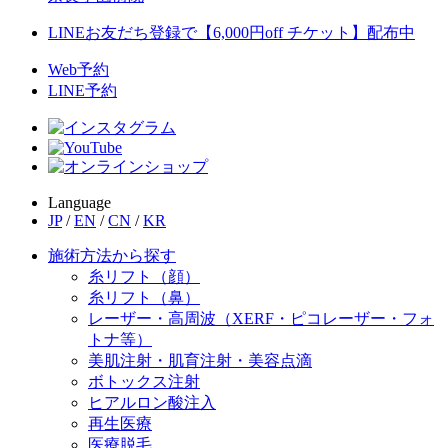
LINEお友だち登録で【6,000円off チケット】配布中
Web予約
LINE予約
Language
JP
/
EN
/
CN
/
KR
施術方法から探す
糸リフト（顔）
糸リフト（鼻）
レーザー・高周波（XERF・ピコレーザー・フォ
トナ等）
美肌注射・肌育注射・美容点滴
ボトックス注射
ヒアルロン酸注入
再生医療
医療脱毛