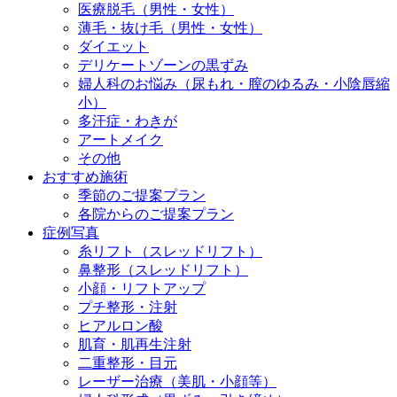
医療脱毛（男性・女性）
薄毛・抜け毛（男性・女性）
ダイエット
デリケートゾーンの黒ずみ
婦人科のお悩み（尿もれ・膣のゆるみ・小陰唇縮
小）
多汗症・わきが
アートメイク
その他
おすすめ施術
季節のご提案プラン
各院からのご提案プラン
症例写真
糸リフト（スレッドリフト）
鼻整形（スレッドリフト）
小顔・リフトアップ
プチ整形・注射
ヒアルロン酸
肌育・肌再生注射
二重整形・目元
レーザー治療（美肌・小顔等）