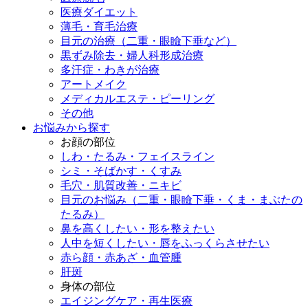
医療ダイエット
薄毛・育毛治療
目元の治療（二重・眼瞼下垂など）
黒ずみ除去・婦人科形成治療
多汗症・わきが治療
アートメイク
メディカルエステ・ピーリング
その他
お悩みから探す
お顔の部位
しわ・たるみ・フェイスライン
シミ・そばかす・くすみ
毛穴・肌質改善・ニキビ
目元のお悩み（二重・眼瞼下垂・くま・まぶたの
たるみ）
鼻を高くしたい・形を整えたい
人中を短くしたい・唇をふっくらさせたい
赤ら顔・赤あざ・血管腫
肝斑
身体の部位
エイジングケア・再生医療