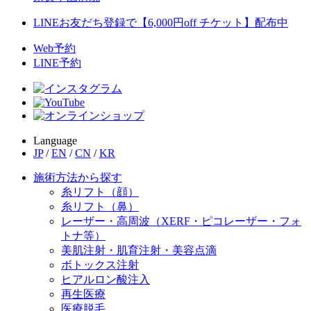
LINEお友だち登録で【6,000円off チケット】配布中
Web予約
LINE予約
Language
JP
/
EN
/
CN
/
KR
施術方法から探す
糸リフト（顔）
糸リフト（鼻）
レーザー・高周波（XERF・ピコレーザー・フォ
トナ等）
美肌注射・肌育注射・美容点滴
ボトックス注射
ヒアルロン酸注入
再生医療
医療脱毛