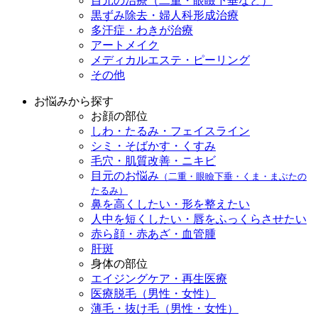
目元の治療（二重・眼瞼下垂など）
黒ずみ除去・婦人科形成治療
多汗症・わきが治療
アートメイク
メディカルエステ・ピーリング
その他
お悩みから探す
お顔の部位
しわ・たるみ・フェイスライン
シミ・そばかす・くすみ
毛穴・肌質改善・ニキビ
目元のお悩み
（二重・眼瞼下垂・くま・まぶたの
たるみ）
鼻を高くしたい・形を整えたい
人中を短くしたい・唇をふっくらさせたい
赤ら顔・赤あざ・血管腫
肝斑
身体の部位
エイジングケア・再生医療
医療脱毛（男性・女性）
薄毛・抜け毛（男性・女性）