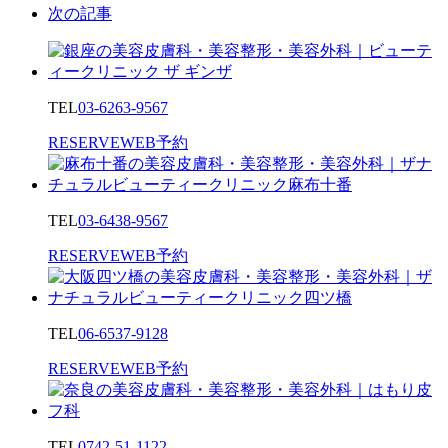
次の記事
TEL
03-6263-9567
RESERVE
WEB予約
TEL
03-6438-9567
RESERVE
WEB予約
TEL
06-6537-9128
RESERVE
WEB予約
TEL
0742-51-1122