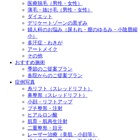
医療脱毛（男性・女性）
薄毛・抜け毛（男性・女性）
ダイエット
デリケートゾーンの黒ずみ
婦人科のお悩み（尿もれ・膣のゆるみ・小陰唇縮
小）
多汗症・わきが
アートメイク
その他
おすすめ施術
季節のご提案プラン
各院からのご提案プラン
症例写真
糸リフト（スレッドリフト）
鼻整形（スレッドリフト）
小顔・リフトアップ
プチ整形・注射
ヒアルロン酸
肌育・肌再生注射
二重整形・目元
レーザー治療（美肌・小顔等）