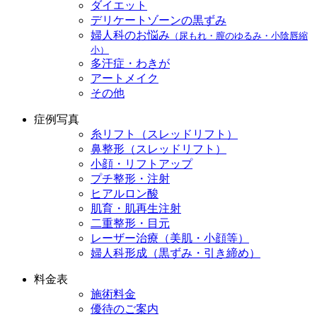
ダイエット
デリケートゾーンの黒ずみ
婦人科のお悩み
（尿もれ・膣のゆるみ・小陰唇縮
小）
多汗症・わきが
アートメイク
その他
症例写真
糸リフト（スレッドリフト）
鼻整形（スレッドリフト）
小顔・リフトアップ
プチ整形・注射
ヒアルロン酸
肌育・肌再生注射
二重整形・目元
レーザー治療（美肌・小顔等）
婦人科形成（黒ずみ・引き締め）
料金表
施術料金
優待のご案内