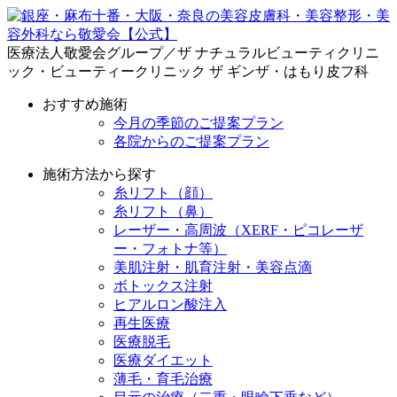
医療法人敬愛会グループ／ザ ナチュラルビューティクリニ
ック・ビューティークリニック ザ ギンザ・はもり皮フ科
おすすめ施術
今月の季節のご提案プラン
各院からのご提案プラン
施術方法から探す
糸リフト（顔）
糸リフト（鼻）
レーザー・高周波（XERF・ピコレーザ
ー・フォトナ等）
美肌注射・肌育注射・美容点滴
ボトックス注射
ヒアルロン酸注入
再生医療
医療脱毛
医療ダイエット
薄毛・育毛治療