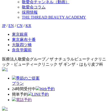
敬愛会チャンネル（動画）
敬愛会コラム
採用情報
THE THREAD BEAUTY ACADEMY
JP
/
EN
/
CN
/
KR
東京銀座
東京麻布十番
大阪四ツ橋
奈良学園前
医療法人敬愛会グループ／ザ ナチュラルビューティクリニ
ック・ビューティークリニック ザ ギンザ・はもり皮フ科
季節のご提案
プラン
24時間受付中
Web予約
簡単予約
LINE予約
電話予約