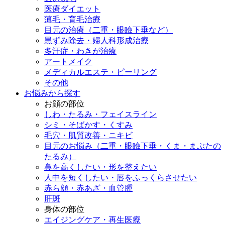
医療ダイエット
薄毛・育毛治療
目元の治療（二重・眼瞼下垂など）
黒ずみ除去・婦人科形成治療
多汗症・わきが治療
アートメイク
メディカルエステ・ピーリング
その他
お悩みから探す
お顔の部位
しわ・たるみ・フェイスライン
シミ・そばかす・くすみ
毛穴・肌質改善・ニキビ
目元のお悩み（二重・眼瞼下垂・くま・まぶたの
たるみ）
鼻を高くしたい・形を整えたい
人中を短くしたい・唇をふっくらさせたい
赤ら顔・赤あざ・血管腫
肝斑
身体の部位
エイジングケア・再生医療