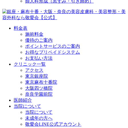
婦人科形成（黒ずみ・引き締め）
料金表
施術料金
優待のご案内
ポイントサービスのご案内
お得なプリペイドシステム
お支払い方法
クリニック一覧
アクセス
東京銀座院
東京麻布十番院
大阪四ツ橋院
奈良学園前院
医師紹介
当院について
当院について
未成年の方へ
敬愛会LINE公式アカウント