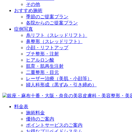
その他
おすすめ施術
季節のご提案プラン
各院からのご提案プラン
症例写真
糸リフト（スレッドリフト）
鼻整形（スレッドリフト）
小顔・リフトアップ
プチ整形・注射
ヒアルロン酸
肌育・肌再生注射
二重整形・目元
レーザー治療（美肌・小顔等）
婦人科形成（黒ずみ・引き締め）
料金表
施術料金
優待のご案内
ポイントサービスのご案内
お得なプリペイドシステム