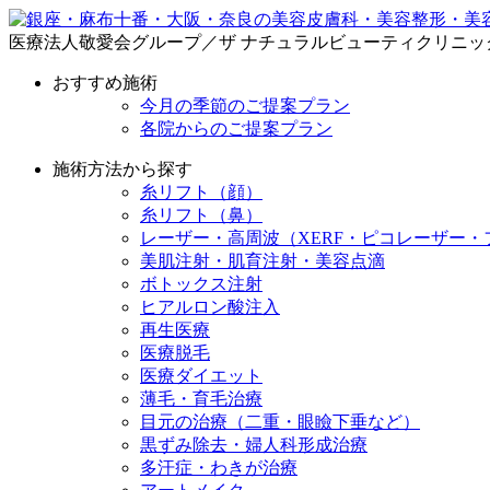
医療法人敬愛会グループ／ザ ナチュラルビューティクリニッ
おすすめ施術
今月の季節のご提案プラン
各院からのご提案プラン
施術方法から探す
糸リフト（顔）
糸リフト（鼻）
レーザー・高周波（XERF・ピコレーザー・
美肌注射・肌育注射・美容点滴
ボトックス注射
ヒアルロン酸注入
再生医療
医療脱毛
医療ダイエット
薄毛・育毛治療
目元の治療（二重・眼瞼下垂など）
黒ずみ除去・婦人科形成治療
多汗症・わきが治療