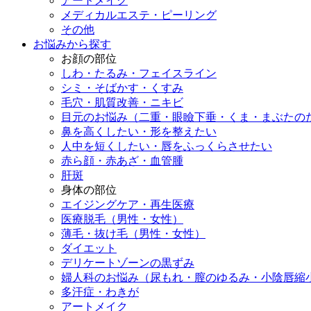
アートメイク
メディカルエステ・ピーリング
その他
お悩みから探す
お顔の部位
しわ・たるみ・フェイスライン
シミ・そばかす・くすみ
毛穴・肌質改善・ニキビ
目元のお悩み（二重・眼瞼下垂・くま・まぶたの
鼻を高くしたい・形を整えたい
人中を短くしたい・唇をふっくらさせたい
赤ら顔・赤あざ・血管腫
肝斑
身体の部位
エイジングケア・再生医療
医療脱毛（男性・女性）
薄毛・抜け毛（男性・女性）
ダイエット
デリケートゾーンの黒ずみ
婦人科のお悩み（尿もれ・膣のゆるみ・小陰唇縮
多汗症・わきが
アートメイク