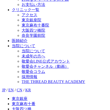
お支払い方法
クリニック一覧
アクセス
東京銀座院
東京麻布十番院
大阪四ツ橋院
奈良学園前院
医師紹介
当院について
当院について
未成年の方へ
敬愛会LINE公式アカウント
敬愛会チャンネル（動画）
敬愛会コラム
採用情報
THE THREAD BEAUTY ACADEMY
JP
/
EN
/
CN
/
KR
東京銀座
東京麻布十番
大阪四ツ橋