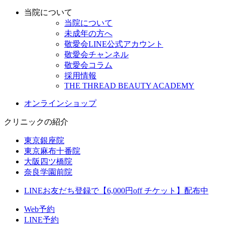
当院について
当院について
未成年の方へ
敬愛会LINE公式アカウント
敬愛会チャンネル
敬愛会コラム
採用情報
THE THREAD BEAUTY ACADEMY
オンラインショップ
クリニックの紹介
東京銀座院
東京麻布十番院
大阪四ツ橋院
奈良学園前院
LINEお友だち登録で【6,000円off チケット】配布中
Web予約
LINE予約