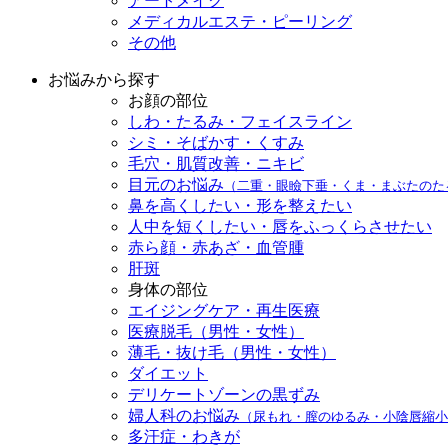
アートメイク
メディカルエステ・ピーリング
その他
お悩みから探す
お顔の部位
しわ・たるみ・フェイスライン
シミ・そばかす・くすみ
毛穴・肌質改善・ニキビ
目元のお悩み
（二重・眼瞼下垂・くま・まぶたのた
鼻を高くしたい・形を整えたい
人中を短くしたい・唇をふっくらさせたい
赤ら顔・赤あざ・血管腫
肝斑
身体の部位
エイジングケア・再生医療
医療脱毛（男性・女性）
薄毛・抜け毛（男性・女性）
ダイエット
デリケートゾーンの黒ずみ
婦人科のお悩み
（尿もれ・膣のゆるみ・小陰唇縮小
多汗症・わきが