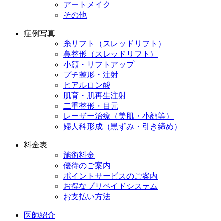
アートメイク
その他
症例写真
糸リフト（スレッドリフト）
鼻整形（スレッドリフト）
小顔・リフトアップ
プチ整形・注射
ヒアルロン酸
肌育・肌再生注射
二重整形・目元
レーザー治療（美肌・小顔等）
婦人科形成（黒ずみ・引き締め）
料金表
施術料金
優待のご案内
ポイントサービスのご案内
お得なプリペイドシステム
お支払い方法
医師紹介