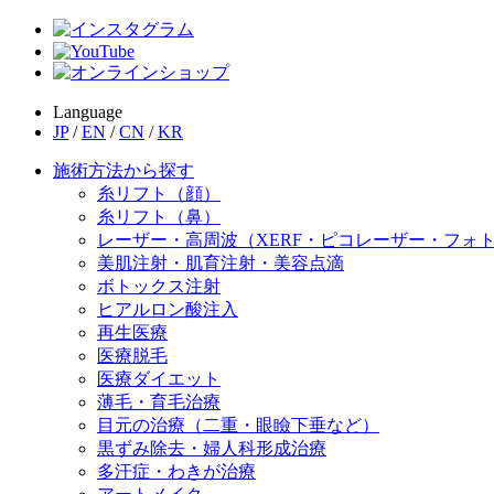
Language
JP
/
EN
/
CN
/
KR
施術方法から探す
糸リフト（顔）
糸リフト（鼻）
レーザー・高周波（XERF・ピコレーザー・フォ
美肌注射・肌育注射・美容点滴
ボトックス注射
ヒアルロン酸注入
再生医療
医療脱毛
医療ダイエット
薄毛・育毛治療
目元の治療（二重・眼瞼下垂など）
黒ずみ除去・婦人科形成治療
多汗症・わきが治療