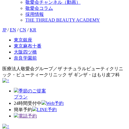
敬愛会チャンネル（動画）
敬愛会コラム
採用情報
THE THREAD BEAUTY ACADEMY
JP
/
EN
/
CN
/
KR
東京銀座
東京麻布十番
大阪四ツ橋
奈良学園前
医療法人敬愛会グループ／ザ ナチュラルビューティクリニ
ック・ビューティークリニック ザ ギンザ・はもり皮フ科
季節のご提案
プラン
24時間受付中
Web予約
簡単予約
LINE予約
電話予約