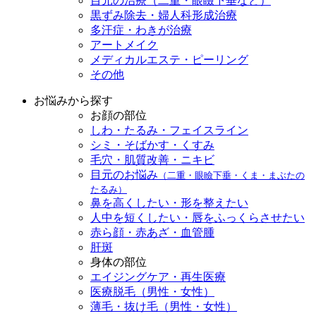
目元の治療（二重・眼瞼下垂など）
黒ずみ除去・婦人科形成治療
多汗症・わきが治療
アートメイク
メディカルエステ・ピーリング
その他
お悩みから探す
お顔の部位
しわ・たるみ・フェイスライン
シミ・そばかす・くすみ
毛穴・肌質改善・ニキビ
目元のお悩み
（二重・眼瞼下垂・くま・まぶたの
たるみ）
鼻を高くしたい・形を整えたい
人中を短くしたい・唇をふっくらさせたい
赤ら顔・赤あざ・血管腫
肝斑
身体の部位
エイジングケア・再生医療
医療脱毛（男性・女性）
薄毛・抜け毛（男性・女性）