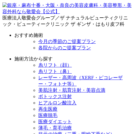
医療法人敬愛会グループ／ザ ナチュラルビューティクリニ
ック・ビューティークリニック ザ ギンザ・はもり皮フ科
おすすめ施術
今月の季節のご提案プラン
各院からのご提案プラン
施術方法から探す
糸リフト（顔）
糸リフト（鼻）
レーザー・高周波（XERF・ピコレーザ
ー・フォトナ等）
美肌注射・肌育注射・美容点滴
ボトックス注射
ヒアルロン酸注入
再生医療
医療脱毛
医療ダイエット
薄毛・育毛治療