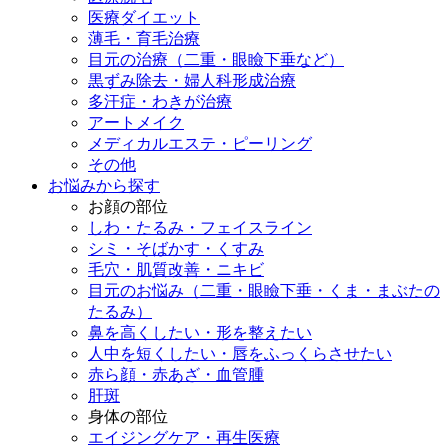
医療ダイエット
薄毛・育毛治療
目元の治療（二重・眼瞼下垂など）
黒ずみ除去・婦人科形成治療
多汗症・わきが治療
アートメイク
メディカルエステ・ピーリング
その他
お悩みから探す
お顔の部位
しわ・たるみ・フェイスライン
シミ・そばかす・くすみ
毛穴・肌質改善・ニキビ
目元のお悩み（二重・眼瞼下垂・くま・まぶたの
たるみ）
鼻を高くしたい・形を整えたい
人中を短くしたい・唇をふっくらさせたい
赤ら顔・赤あざ・血管腫
肝斑
身体の部位
エイジングケア・再生医療