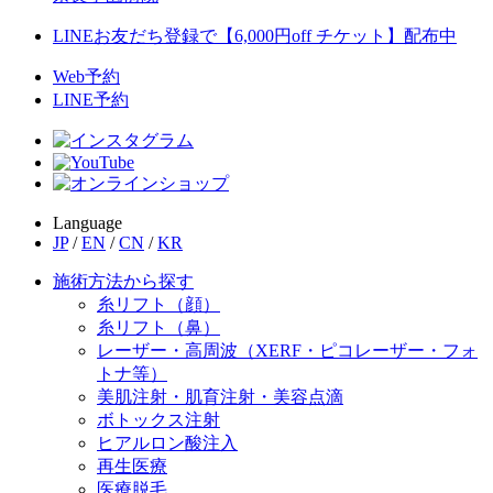
LINEお友だち登録で【6,000円off チケット】配布中
Web予約
LINE予約
Language
JP
/
EN
/
CN
/
KR
施術方法から探す
糸リフト（顔）
糸リフト（鼻）
レーザー・高周波（XERF・ピコレーザー・フォ
トナ等）
美肌注射・肌育注射・美容点滴
ボトックス注射
ヒアルロン酸注入
再生医療
医療脱毛