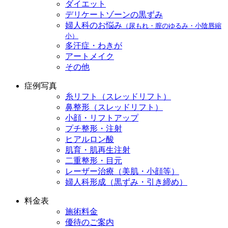
ダイエット
デリケートゾーンの黒ずみ
婦人科のお悩み
（尿もれ・膣のゆるみ・小陰唇縮
小）
多汗症・わきが
アートメイク
その他
症例写真
糸リフト（スレッドリフト）
鼻整形（スレッドリフト）
小顔・リフトアップ
プチ整形・注射
ヒアルロン酸
肌育・肌再生注射
二重整形・目元
レーザー治療（美肌・小顔等）
婦人科形成（黒ずみ・引き締め）
料金表
施術料金
優待のご案内