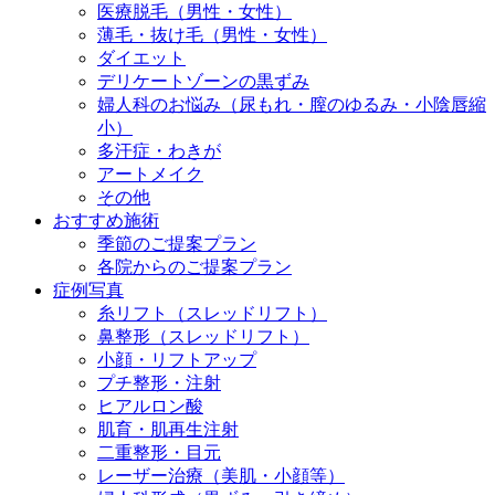
医療脱毛（男性・女性）
薄毛・抜け毛（男性・女性）
ダイエット
デリケートゾーンの黒ずみ
婦人科のお悩み（尿もれ・膣のゆるみ・小陰唇縮
小）
多汗症・わきが
アートメイク
その他
おすすめ施術
季節のご提案プラン
各院からのご提案プラン
症例写真
糸リフト（スレッドリフト）
鼻整形（スレッドリフト）
小顔・リフトアップ
プチ整形・注射
ヒアルロン酸
肌育・肌再生注射
二重整形・目元
レーザー治療（美肌・小顔等）