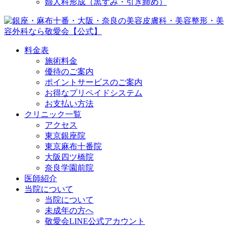
婦人科形成（黒ずみ・引き締め）
料金表
施術料金
優待のご案内
ポイントサービスのご案内
お得なプリペイドシステム
お支払い方法
クリニック一覧
アクセス
東京銀座院
東京麻布十番院
大阪四ツ橋院
奈良学園前院
医師紹介
当院について
当院について
未成年の方へ
敬愛会LINE公式アカウント