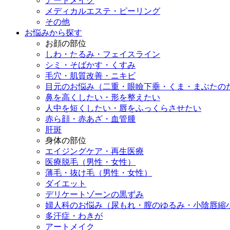
アートメイク
メディカルエステ・ピーリング
その他
お悩みから探す
お顔の部位
しわ・たるみ・フェイスライン
シミ・そばかす・くすみ
毛穴・肌質改善・ニキビ
目元のお悩み（二重・眼瞼下垂・くま・まぶたの
鼻を高くしたい・形を整えたい
人中を短くしたい・唇をふっくらさせたい
赤ら顔・赤あざ・血管腫
肝斑
身体の部位
エイジングケア・再生医療
医療脱毛（男性・女性）
薄毛・抜け毛（男性・女性）
ダイエット
デリケートゾーンの黒ずみ
婦人科のお悩み（尿もれ・膣のゆるみ・小陰唇縮
多汗症・わきが
アートメイク