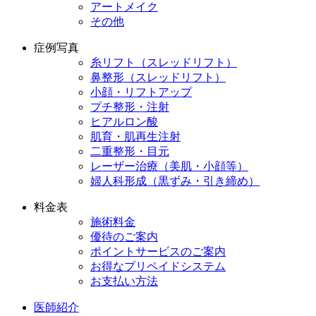
アートメイク
その他
症例写真
糸リフト（スレッドリフト）
鼻整形（スレッドリフト）
小顔・リフトアップ
プチ整形・注射
ヒアルロン酸
肌育・肌再生注射
二重整形・目元
レーザー治療（美肌・小顔等）
婦人科形成（黒ずみ・引き締め）
料金表
施術料金
優待のご案内
ポイントサービスのご案内
お得なプリペイドシステム
お支払い方法
医師紹介