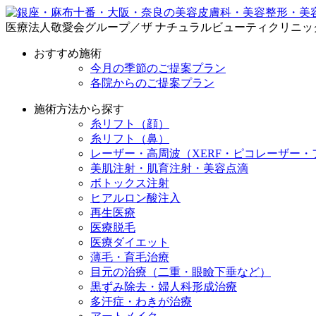
医療法人敬愛会グループ／ザ ナチュラルビューティクリニッ
おすすめ施術
今月の季節のご提案プラン
各院からのご提案プラン
施術方法から探す
糸リフト（顔）
糸リフト（鼻）
レーザー・高周波（XERF・ピコレーザー・
美肌注射・肌育注射・美容点滴
ボトックス注射
ヒアルロン酸注入
再生医療
医療脱毛
医療ダイエット
薄毛・育毛治療
目元の治療（二重・眼瞼下垂など）
黒ずみ除去・婦人科形成治療
多汗症・わきが治療