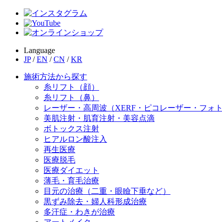
Language
JP
/
EN
/
CN
/
KR
施術方法から探す
糸リフト（顔）
糸リフト（鼻）
レーザー・高周波（XERF・ピコレーザー・フォ
美肌注射・肌育注射・美容点滴
ボトックス注射
ヒアルロン酸注入
再生医療
医療脱毛
医療ダイエット
薄毛・育毛治療
目元の治療（二重・眼瞼下垂など）
黒ずみ除去・婦人科形成治療
多汗症・わきが治療