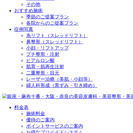
その他
おすすめ施術
季節のご提案プラン
各院からのご提案プラン
症例写真
糸リフト（スレッドリフト）
鼻整形（スレッドリフト）
小顔・リフトアップ
プチ整形・注射
ヒアルロン酸
肌育・肌再生注射
二重整形・目元
レーザー治療（美肌・小顔等）
婦人科形成（黒ずみ・引き締め）
料金表
施術料金
優待のご案内
ポイントサービスのご案内
お得なプリペイドシステム