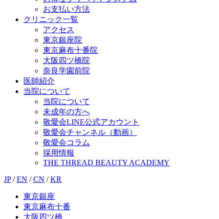
お支払い方法
クリニック一覧
アクセス
東京銀座院
東京麻布十番院
大阪四ツ橋院
奈良学園前院
医師紹介
当院について
当院について
未成年の方へ
敬愛会LINE公式アカウント
敬愛会チャンネル（動画）
敬愛会コラム
採用情報
THE THREAD BEAUTY ACADEMY
JP
/
EN
/
CN
/
KR
東京銀座
東京麻布十番
大阪四ツ橋