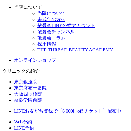
当院について
当院について
未成年の方へ
敬愛会LINE公式アカウント
敬愛会チャンネル
敬愛会コラム
採用情報
THE THREAD BEAUTY ACADEMY
オンラインショップ
クリニックの紹介
東京銀座院
東京麻布十番院
大阪四ツ橋院
奈良学園前院
LINEお友だち登録で【6,000円off チケット】配布中
Web予約
LINE予約