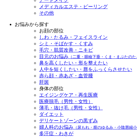
アートメイク
メディカルエステ・ピーリング
その他
お悩みから探す
お顔の部位
しわ・たるみ・フェイスライン
シミ・そばかす・くすみ
毛穴・肌質改善・ニキビ
目元のお悩み
（二重・眼瞼下垂・くま・まぶたのた
鼻を高くしたい・形を整えたい
人中を短くしたい・唇をふっくらさせたい
赤ら顔・赤あざ・血管腫
肝斑
身体の部位
エイジングケア・再生医療
医療脱毛（男性・女性）
薄毛・抜け毛（男性・女性）
ダイエット
デリケートゾーンの黒ずみ
婦人科のお悩み
（尿もれ・膣のゆるみ・小陰唇縮小
多汗症・わきが