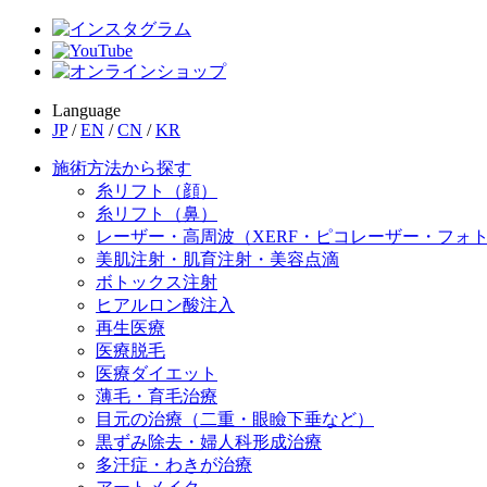
Language
JP
/
EN
/
CN
/
KR
施術方法から探す
糸リフト（顔）
糸リフト（鼻）
レーザー・高周波（XERF・ピコレーザー・フォ
美肌注射・肌育注射・美容点滴
ボトックス注射
ヒアルロン酸注入
再生医療
医療脱毛
医療ダイエット
薄毛・育毛治療
目元の治療（二重・眼瞼下垂など）
黒ずみ除去・婦人科形成治療
多汗症・わきが治療