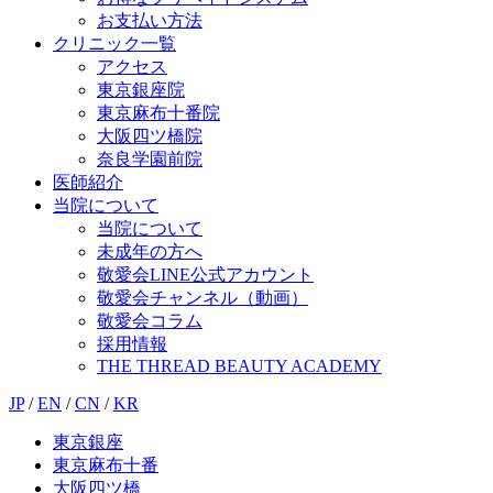
お支払い方法
クリニック一覧
アクセス
東京銀座院
東京麻布十番院
大阪四ツ橋院
奈良学園前院
医師紹介
当院について
当院について
未成年の方へ
敬愛会LINE公式アカウント
敬愛会チャンネル（動画）
敬愛会コラム
採用情報
THE THREAD BEAUTY ACADEMY
JP
/
EN
/
CN
/
KR
東京銀座
東京麻布十番
大阪四ツ橋