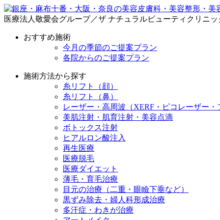
医療法人敬愛会グループ／ザ ナチュラルビューティクリニッ
おすすめ施術
今月の季節のご提案プラン
各院からのご提案プラン
施術方法から探す
糸リフト（顔）
糸リフト（鼻）
レーザー・高周波（XERF・ピコレーザー・
美肌注射・肌育注射・美容点滴
ボトックス注射
ヒアルロン酸注入
再生医療
医療脱毛
医療ダイエット
薄毛・育毛治療
目元の治療（二重・眼瞼下垂など）
黒ずみ除去・婦人科形成治療
多汗症・わきが治療