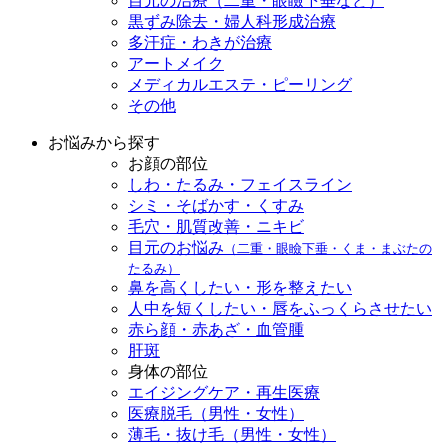
目元の治療（二重・眼瞼下垂など）
黒ずみ除去・婦人科形成治療
多汗症・わきが治療
アートメイク
メディカルエステ・ピーリング
その他
お悩みから探す
お顔の部位
しわ・たるみ・フェイスライン
シミ・そばかす・くすみ
毛穴・肌質改善・ニキビ
目元のお悩み
（二重・眼瞼下垂・くま・まぶたの
たるみ）
鼻を高くしたい・形を整えたい
人中を短くしたい・唇をふっくらさせたい
赤ら顔・赤あざ・血管腫
肝斑
身体の部位
エイジングケア・再生医療
医療脱毛（男性・女性）
薄毛・抜け毛（男性・女性）