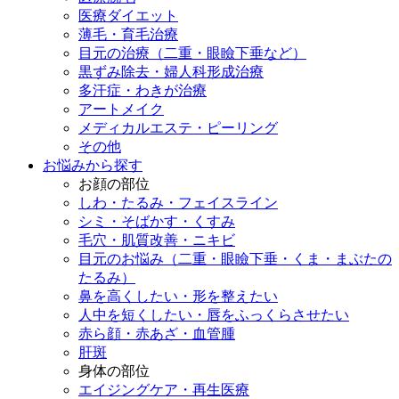
医療ダイエット
薄毛・育毛治療
目元の治療（二重・眼瞼下垂など）
黒ずみ除去・婦人科形成治療
多汗症・わきが治療
アートメイク
メディカルエステ・ピーリング
その他
お悩みから探す
お顔の部位
しわ・たるみ・フェイスライン
シミ・そばかす・くすみ
毛穴・肌質改善・ニキビ
目元のお悩み（二重・眼瞼下垂・くま・まぶたの
たるみ）
鼻を高くしたい・形を整えたい
人中を短くしたい・唇をふっくらさせたい
赤ら顔・赤あざ・血管腫
肝斑
身体の部位
エイジングケア・再生医療