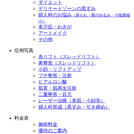
ダイエット
デリケートゾーンの黒ずみ
婦人科のお悩み
（尿もれ・膣のゆるみ・小陰唇縮
小）
多汗症・わきが
アートメイク
その他
症例写真
糸リフト（スレッドリフト）
鼻整形（スレッドリフト）
小顔・リフトアップ
プチ整形・注射
ヒアルロン酸
肌育・肌再生注射
二重整形・目元
レーザー治療（美肌・小顔等）
婦人科形成（黒ずみ・引き締め）
料金表
施術料金
優待のご案内