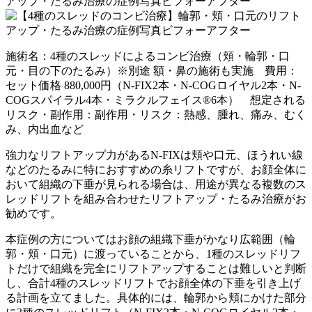
施術名：4種のスレッドによるコンビ治療（頬・輪郭・口
元・目の下のたるみ）※別途 額・鼻の施術も実施 費用：
セット価格 880,000円（N-FIX2本・N-COGロイヤル2本・N-
COGスパイラル4本・ミラクルフェイス®6本） 想定される
リスク・副作用：副作用・リスク：熱感、腫れ、痛み、むく
み、内出血など
強力なリフトアップ力があるN-FIXは頬や口元、ほうれい線
などのたるみに特におすすめの糸リフトですが、お顔全体に
おいて組織の下垂が見られる場合は、用途が異なる複数のス
レッドリフトを組み合わせたリフトアップ・たるみ治療がお
勧めです。
本症例の方についてはお顔の組織下垂がかなり広範囲（輪
郭・頬・口元）に渡っていることから、1種のスレッドリフ
トだけで組織を完全にリフトアップすることは難しいと判断
し、合計4種のスレッドリフトでお顔全体の下垂を引き上げ
る計画を立てました。具体的には、輪郭から頬にかけた部分