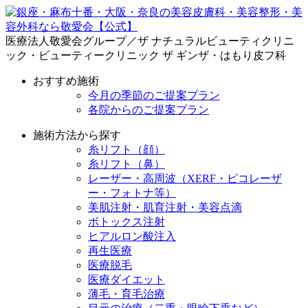
医療法人敬愛会グループ／ザ ナチュラルビューティクリニ
ック・ビューティークリニック ザ ギンザ・はもり皮フ科
おすすめ施術
今月の季節のご提案プラン
各院からのご提案プラン
施術方法から探す
糸リフト（顔）
糸リフト（鼻）
レーザー・高周波（XERF・ピコレーザ
ー・フォトナ等）
美肌注射・肌育注射・美容点滴
ボトックス注射
ヒアルロン酸注入
再生医療
医療脱毛
医療ダイエット
薄毛・育毛治療