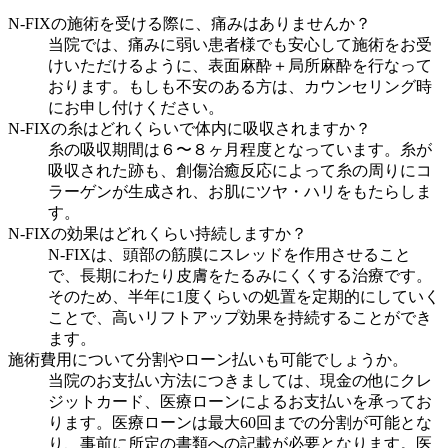
N-FIXの施術を受ける際に、痛みはありませんか？
当院では、痛みに弱い患者様でも安心して施術をお受
けいただけるように、表面麻酔＋局所麻酔を行なって
おります。もしも不安のある方は、カウンセリング時
にお申し付けください。
N-FIXの糸はどれくらいで体内に吸収されますか？
糸の吸収期間は６〜８ヶ月程度となっています。糸が
吸収された跡も、創傷治癒反応によって糸の周りにコ
ラーゲンが生成され、お肌にツヤ・ハリをもたらしま
す。
N-FIXの効果はどれくらい持続しますか？
N-FIXは、頭部の筋膜にスレッドを作用させること
で、長期にわたり皮膚をたるみにくくする治療です。
そのため、半年に1度くらいの処置を定期的にしていく
ことで、高いリフトアップ効果を持続することができ
ます。
施術費用について分割やローン払いも可能でしょうか。
当院のお支払い方法につきましては、現金の他にクレ
ジットカード、医療ローンによるお支払いを承ってお
ります。医療ローンは最大60回までの分割が可能とな
り、事前に所定の書類への記載が必要となります。医