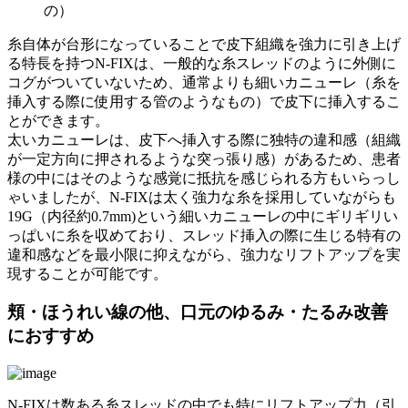
の）
糸自体が台形になっていることで皮下組織を強力に引き上げ
る特長を持つN-FIXは、一般的な糸スレッドのように外側に
コグがついていないため、通常よりも細いカニューレ（糸を
挿入する際に使用する管のようなもの）で皮下に挿入するこ
とができます。
太いカニューレは、皮下へ挿入する際に独特の違和感（組織
が一定方向に押されるような突っ張り感）があるため、患者
様の中にはそのような感覚に抵抗を感じられる方もいらっし
ゃいましたが、N-FIXは太く強力な糸を採用していながらも
19G（内径約0.7mm)という細いカニューレの中にギリギリい
っぱいに糸を収めており、スレッド挿入の際に生じる特有の
違和感などを最小限に抑えながら、強力なリフトアップを実
現することが可能です。
頬・ほうれい線の他、口元のゆるみ・たるみ改善
におすすめ
N-FIXは数ある糸スレッドの中でも特にリフトアップ力（引