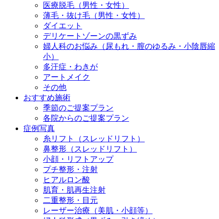
医療脱毛（男性・女性）
薄毛・抜け毛（男性・女性）
ダイエット
デリケートゾーンの黒ずみ
婦人科のお悩み（尿もれ・膣のゆるみ・小陰唇縮
小）
多汗症・わきが
アートメイク
その他
おすすめ施術
季節のご提案プラン
各院からのご提案プラン
症例写真
糸リフト（スレッドリフト）
鼻整形（スレッドリフト）
小顔・リフトアップ
プチ整形・注射
ヒアルロン酸
肌育・肌再生注射
二重整形・目元
レーザー治療（美肌・小顔等）