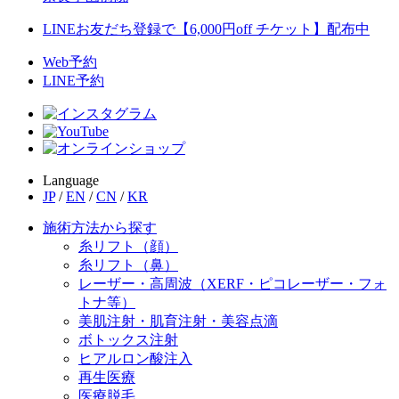
LINEお友だち登録で【6,000円off チケット】配布中
Web予約
LINE予約
Language
JP
/
EN
/
CN
/
KR
施術方法から探す
糸リフト（顔）
糸リフト（鼻）
レーザー・高周波（XERF・ピコレーザー・フォ
トナ等）
美肌注射・肌育注射・美容点滴
ボトックス注射
ヒアルロン酸注入
再生医療
医療脱毛