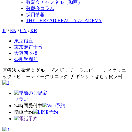
敬愛会チャンネル（動画）
敬愛会コラム
採用情報
THE THREAD BEAUTY ACADEMY
JP
/
EN
/
CN
/
KR
東京銀座
東京麻布十番
大阪四ツ橋
奈良学園前
医療法人敬愛会グループ／ザ ナチュラルビューティクリニ
ック・ビューティークリニック ザ ギンザ・はもり皮フ科
季節のご提案
プラン
24時間受付中
Web予約
簡単予約
LINE予約
電話予約