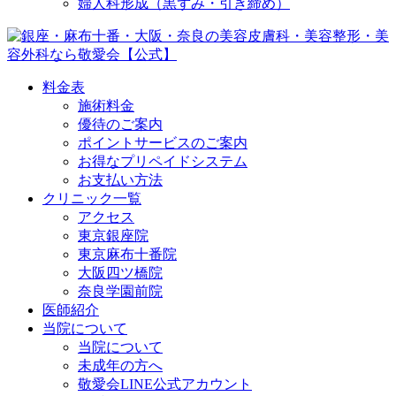
婦人科形成（黒ずみ・引き締め）
料金表
施術料金
優待のご案内
ポイントサービスのご案内
お得なプリペイドシステム
お支払い方法
クリニック一覧
アクセス
東京銀座院
東京麻布十番院
大阪四ツ橋院
奈良学園前院
医師紹介
当院について
当院について
未成年の方へ
敬愛会LINE公式アカウント