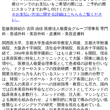
療ローンでのお支払いをご希望の際には、ご予約の際
にスタッフまでお申し付けください。
※お支払い方法に関する詳細はこちらもご覧くださ
い。
監修医師紹介
吉田 由佳
医療法人敬愛会グループ理事長
専門
科：形成外科・美容外科・皮膚科・美容皮膚科
関西医大卒。京都大学形成外科学教室入局後、京都大学附属
病院、大阪赤十字病院、済生会中津病院、長浜赤十字病院を
経て、2004年奈良県学園前に「はもり皮フ科」を開院。現在
は美容医療に特化したクリニックとして大阪・関東に拠点を
増やし、医療法人敬愛会理事長として患者様の診察を行いな
がら、ドクターやスタッフの技術研鑽・教育なども行う。
開業当初から力を入れているスレッドリフト治療の分野で
は、韓国・シンガポール・タイなどアジア各国において、の
べ数百人の美容ドクターへの技術指導・教育にも尽力。国内
では日本美容外科学会などのシンポジストとしてスレッドの
臨床発表も多数行う。スレッドの他、注入術、マシンなどに
よる施術を組み合わせ、より解剖的に有益で痛みの少ない低
侵襲なエイジングケアの研究・開発を現在も進めている。
（日本形成外科学会会員・日本美容外科学会会員）