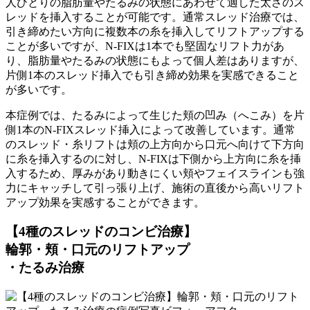
人ひとりの脂肪量やたるみの状態にあわせて適した太さのス
レッドを挿入することが可能です。通常スレッド治療では、
引き締めたい方向に複数本の糸を挿入してリフトアップする
ことが多いですが、N-FIXは1本でも堅固なリフト力があ
り、脂肪量やたるみの状態にもよって個人差はありますが、
片側1本のスレッド挿入でも引き締め効果を実感できること
が多いです。
本症例では、たるみによって生じた頬の凹み（へこみ）を片
側1本のN-FIXスレッド挿入によって改善しています。通常
のスレッド・糸リフトは頬の上方向から口元へ向けて下方向
に糸を挿入するのに対し、N-FIXは下側から上方向に糸を挿
入するため、厚みがあり動きにくい頬やフェイスラインも強
力にキャッチして引っ張り上げ、施術の直後から高いリフト
アップ効果を実感することができます。
【4種のスレッドのコンビ治療】
輪郭・頬・口元のリフトアップ
・たるみ治療