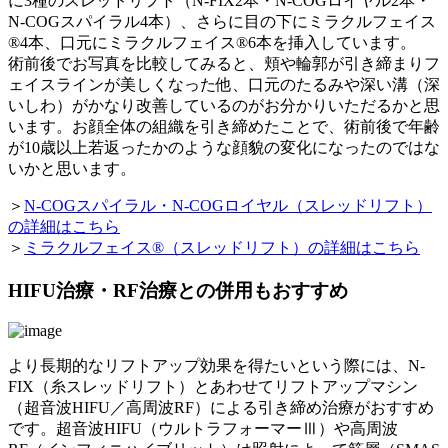
に3種のスレッドリフト（N-FIX2本・N-COGロイヤル2本・
N-COGスパイラル4本）、さらに目の下にミラクルフェイス
®4本、口元にミラクルフェイス®6本を挿入しています。
術前後でお写真を比較してみると、頬や輪郭が引き締まりフ
ェイスラインが美しくなった他、口元のたるみや深い溝（深
いしわ）がかなり改善しているのがお分かりいただるかと思
います。お顔全体の組織を引き締めたことで、術前後で年齢
が10歳以上若返ったかのような顔貌の変化になったのではな
いかと思います。
＞
N-COGスパイラル・N-COGロイヤル（スレッドリフト）
の詳細はこちら
＞
ミラクルフェイス®（スレッドリフト）の詳細はこちら
HIFU治療・RF治療との併用もおすすめ
より長期的なリフトアップ効果を得たいという際には、N-
FIX（糸スレッドリフト）とあわせてリフトアップマシン
（超音波HIFU／高周波RF）による引き締め治療がおすすめ
です。超音波HIFU（ウルトラフォーマーⅢ）や高周波