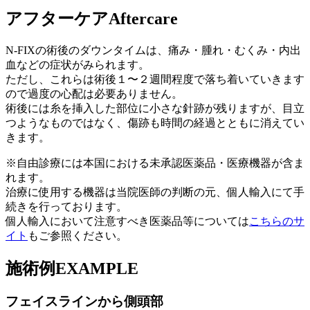
アフターケア
Aftercare
N-FIXの術後のダウンタイムは、痛み・腫れ・むくみ・内出
血などの症状がみられます。
ただし、これらは術後１〜２週間程度で落ち着いていきます
ので過度の心配は必要ありません。
術後には糸を挿入した部位に小さな針跡が残りますが、目立
つようなものではなく、傷跡も時間の経過とともに消えてい
きます。
※自由診療には本国における未承認医薬品・医療機器が含ま
れます。
治療に使用する機器は当院医師の判断の元、個人輸入にて手
続きを行っております。
個人輸入において注意すべき医薬品等については
こちらのサ
イト
もご参照ください。
施術例
EXAMPLE
フェイスラインから側頭部