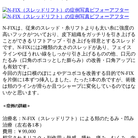
N-FIXは、従来のスレッド・糸リフトよりも太い糸に強度の
高いフックがついており、皮下組織をガッチリを引き上げる
ことができるリフトアップ・引き上げを得意とするスレッド
です。N-FIXには2種類の太さのスレッドがあり、フェイス
ラインやほうれい線をしっかり引き上げるものの他、口元の
たるみ（口角のポコッとした膨らみ）の改善・口角アップに
も有効です。
今回の方は口横のぽにょやデコボコを改善する目的でN-FIX
を片側に1本ずつ挿入しました。たった1本の糸ですが、術後
は頬のラインが滑らか且つシャープに変化しているのではな
いかと思います。
＜症例の詳細＞
治療名：N-FIX（スレッドリフト）による頬のたるみ・凹み
治療（左右各1本）
費用：￥99,000
想定されるリスク・副作用：熱感、腫れ、痛み、むくみ、内