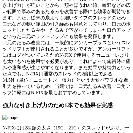
き上げ力）が強いことから、頬やほうれい線、輪郭などの広
い範囲で厚みのあるたるみを改善する際にも効果が期待でき
ます。また、従来の糸よりも細いタイプのスレッドのため、
口元などの狭い範囲の引き締めも得意としており、口元のポ
コッとしたたるみや、たるみで下がってしまった口角アップ
といった口元のリフトアップにも効果を発揮します。
口元のたるみ改善には、一般的にアンカープラスというスレ
ッドリフトが使用されることが多いですが、アンカーリフト
にはコグがついているためN-FIXで使用するカニューレより
も太いものを使用する必要があり、これによって施術時に痛
みや違和感が生じやすくなります。また効果や持続力といっ
た点でも、N-FIXは通常のスレッドの2倍以上である
34.5N（単位：ニュートン、張力）という大変パワフルな牽
引力を持っているため、当院では、口元たるみ改善・口角ア
ップ治療にはN-FIXを最もおすすめしています。
強力な引き上げ力のため1本でも効果を実感
N-FIXには2種類の太さ（19G、21G）のスレッドがあり、一