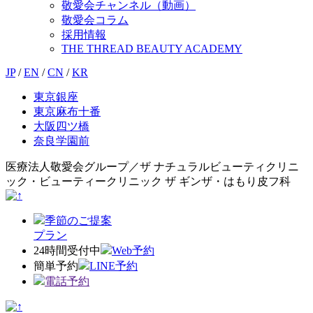
敬愛会チャンネル（動画）
敬愛会コラム
採用情報
THE THREAD BEAUTY ACADEMY
JP
/
EN
/
CN
/
KR
東京銀座
東京麻布十番
大阪四ツ橋
奈良学園前
医療法人敬愛会グループ／ザ ナチュラルビューティクリニ
ック・ビューティークリニック ザ ギンザ・はもり皮フ科
季節のご提案
プラン
24時間受付中
Web予約
簡単予約
LINE予約
電話予約