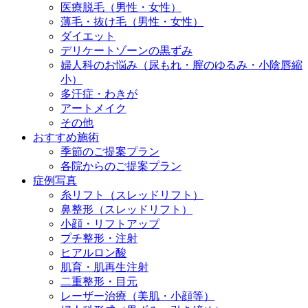
医療脱毛（男性・女性）
薄毛・抜け毛（男性・女性）
ダイエット
デリケートゾーンの黒ずみ
婦人科のお悩み（尿もれ・膣のゆるみ・小陰唇縮
小）
多汗症・わきが
アートメイク
その他
おすすめ施術
季節のご提案プラン
各院からのご提案プラン
症例写真
糸リフト（スレッドリフト）
鼻整形（スレッドリフト）
小顔・リフトアップ
プチ整形・注射
ヒアルロン酸
肌育・肌再生注射
二重整形・目元
レーザー治療（美肌・小顔等）