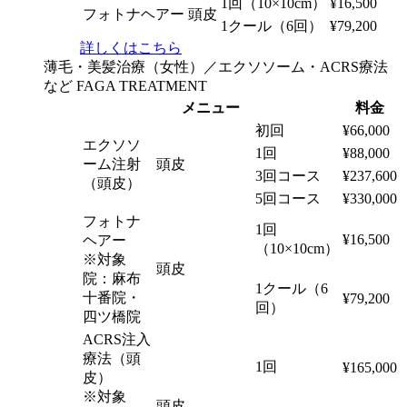
1回（10×10cm）
¥16,500
フォトナヘアー
頭皮
1クール（6回）
¥79,200
詳しくはこちら
薄毛・美髪治療（女性）／エクソソーム・ACRS療法
など
FAGA TREATMENT
メニュー
料金
初回
¥66,000
エクソソ
1回
¥88,000
ーム注射
頭皮
3回コース
¥237,600
（頭皮）
5回コース
¥330,000
フォトナ
1回
¥16,500
ヘアー
（10×10cm）
※対象
頭皮
院：麻布
1クール（6
十番院・
¥79,200
回）
四ツ橋院
ACRS注入
療法（頭
1回
¥165,000
皮）
※対象
頭皮