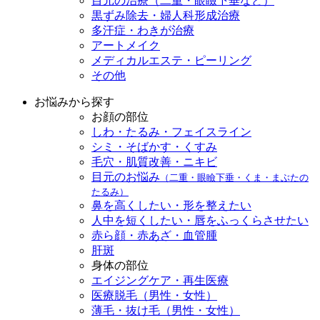
目元の治療（二重・眼瞼下垂など）
黒ずみ除去・婦人科形成治療
多汗症・わきが治療
アートメイク
メディカルエステ・ピーリング
その他
お悩みから探す
お顔の部位
しわ・たるみ・フェイスライン
シミ・そばかす・くすみ
毛穴・肌質改善・ニキビ
目元のお悩み
（二重・眼瞼下垂・くま・まぶたの
たるみ）
鼻を高くしたい・形を整えたい
人中を短くしたい・唇をふっくらさせたい
赤ら顔・赤あざ・血管腫
肝斑
身体の部位
エイジングケア・再生医療
医療脱毛（男性・女性）
薄毛・抜け毛（男性・女性）