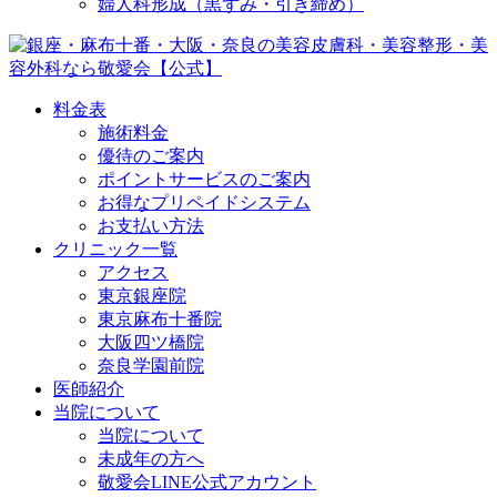
婦人科形成（黒ずみ・引き締め）
料金表
施術料金
優待のご案内
ポイントサービスのご案内
お得なプリペイドシステム
お支払い方法
クリニック一覧
アクセス
東京銀座院
東京麻布十番院
大阪四ツ橋院
奈良学園前院
医師紹介
当院について
当院について
未成年の方へ
敬愛会LINE公式アカウント