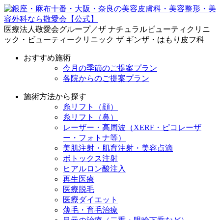
医療法人敬愛会グループ／ザ ナチュラルビューティクリニ
ック・ビューティークリニック ザ ギンザ・はもり皮フ科
おすすめ施術
今月の季節のご提案プラン
各院からのご提案プラン
施術方法から探す
糸リフト（顔）
糸リフト（鼻）
レーザー・高周波（XERF・ピコレーザ
ー・フォトナ等）
美肌注射・肌育注射・美容点滴
ボトックス注射
ヒアルロン酸注入
再生医療
医療脱毛
医療ダイエット
薄毛・育毛治療