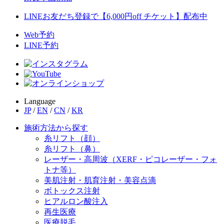
LINEお友だち登録で【6,000円off チケット】配布中
Web予約
LINE予約
Language
JP
/
EN
/
CN
/
KR
施術方法から探す
糸リフト（顔）
糸リフト（鼻）
レーザー・高周波（XERF・ピコレーザー・フォ
トナ等）
美肌注射・肌育注射・美容点滴
ボトックス注射
ヒアルロン酸注入
再生医療
医療脱毛