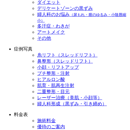
ダイエット
デリケートゾーンの黒ずみ
婦人科のお悩み
（尿もれ・膣のゆるみ・小陰唇縮
小）
多汗症・わきが
アートメイク
その他
症例写真
糸リフト（スレッドリフト）
鼻整形（スレッドリフト）
小顔・リフトアップ
プチ整形・注射
ヒアルロン酸
肌育・肌再生注射
二重整形・目元
レーザー治療（美肌・小顔等）
婦人科形成（黒ずみ・引き締め）
料金表
施術料金
優待のご案内