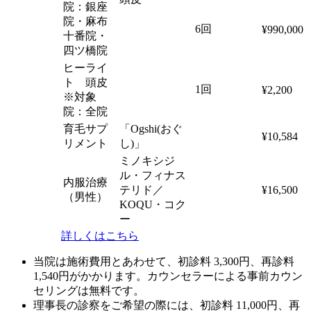
院：銀座
院・麻布
6回
¥990,000
十番院・
四ツ橋院
ヒーライ
ト 頭皮
1回
¥2,200
※対象
院：全院
育毛サプ
「Ogshi(おぐ
¥10,584
リメント
し)」
ミノキシジ
ル・フィナス
内服治療
テリド／
¥16,500
（男性）
KOQU・コク
ー
詳しくはこちら
当院は施術費用とあわせて、初診料 3,300円、再診料
1,540円がかかります。カウンセラーによる事前カウン
セリングは無料です。
理事長の診察をご希望の際には、初診料 11,000円、再