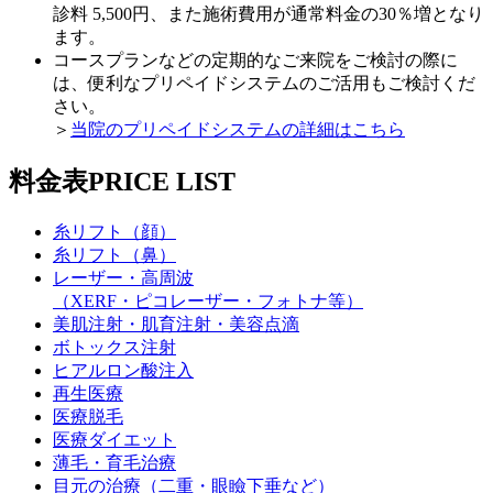
診料 5,500円、また施術費用が通常料金の30％増となり
ます。
コースプランなどの定期的なご来院をご検討の際に
は、便利なプリペイドシステムのご活用もご検討くだ
さい。
＞
当院のプリペイドシステムの詳細はこちら
料金表
PRICE LIST
糸リフト（顔）
糸リフト（鼻）
レーザー・高周波
（XERF・ピコレーザー・フォトナ等）
美肌注射・肌育注射・美容点滴
ボトックス注射
ヒアルロン酸注入
再生医療
医療脱毛
医療ダイエット
薄毛・育毛治療
目元の治療（二重・眼瞼下垂など）