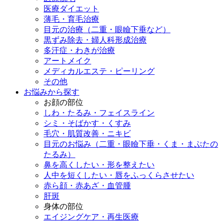
医療ダイエット
薄毛・育毛治療
目元の治療（二重・眼瞼下垂など）
黒ずみ除去・婦人科形成治療
多汗症・わきが治療
アートメイク
メディカルエステ・ピーリング
その他
お悩みから探す
お顔の部位
しわ・たるみ・フェイスライン
シミ・そばかす・くすみ
毛穴・肌質改善・ニキビ
目元のお悩み（二重・眼瞼下垂・くま・まぶたの
たるみ）
鼻を高くしたい・形を整えたい
人中を短くしたい・唇をふっくらさせたい
赤ら顔・赤あざ・血管腫
肝斑
身体の部位
エイジングケア・再生医療