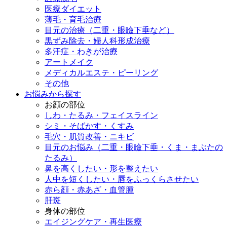
医療ダイエット
薄毛・育毛治療
目元の治療（二重・眼瞼下垂など）
黒ずみ除去・婦人科形成治療
多汗症・わきが治療
アートメイク
メディカルエステ・ピーリング
その他
お悩みから探す
お顔の部位
しわ・たるみ・フェイスライン
シミ・そばかす・くすみ
毛穴・肌質改善・ニキビ
目元のお悩み（二重・眼瞼下垂・くま・まぶたの
たるみ）
鼻を高くしたい・形を整えたい
人中を短くしたい・唇をふっくらさせたい
赤ら顔・赤あざ・血管腫
肝斑
身体の部位
エイジングケア・再生医療