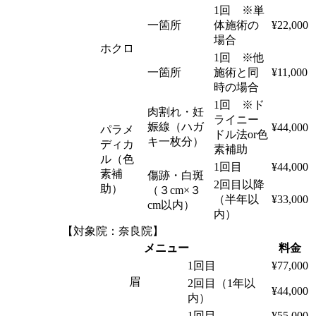
1回 ※単
一箇所
体施術の
¥22,000
場合
ホクロ
1回 ※他
一箇所
施術と同
¥11,000
時の場合
1回 ※ド
肉割れ・妊
ライニー
娠線（ハガ
¥44,000
パラメ
ドル法or色
キ一枚分）
ディカ
素補助
ル（色
1回目
¥44,000
素補
傷跡・白斑
2回目以降
助）
（３cm×３
（半年以
¥33,000
cm以内）
内）
【対象院：奈良院】
メニュー
料金
1回目
¥77,000
眉
2回目（1年以
¥44,000
内）
1回目
¥55,000