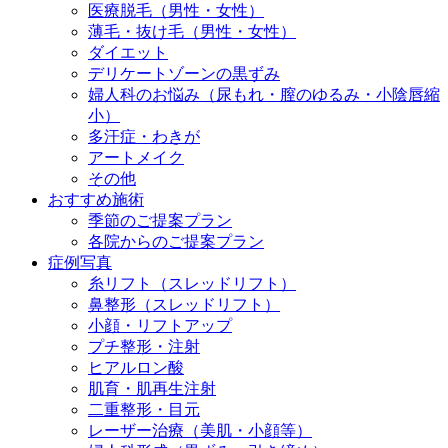
医療脱毛（男性・女性）
薄毛・抜け毛（男性・女性）
ダイエット
デリケートゾーンの黒ずみ
婦人科のお悩み（尿もれ・膣のゆるみ・小陰唇縮
小）
多汗症・わきが
アートメイク
その他
おすすめ施術
季節のご提案プラン
各院からのご提案プラン
症例写真
糸リフト（スレッドリフト）
鼻整形（スレッドリフト）
小顔・リフトアップ
プチ整形・注射
ヒアルロン酸
肌育・肌再生注射
二重整形・目元
レーザー治療（美肌・小顔等）