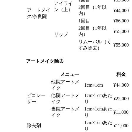
アイライ
2回目（1年以
ン（上）
アートメイ
¥44,000
内）
ク/奈良院
1回目
¥66,000
2回目（1年以
¥55,000
リップ
内）
リムーバル（く
¥55,000
すみ除去）
アートメイク除去
メニュー
料金
他院アートメ
1cm×1cm
¥44,000
イク
ピコレー
他院アートメ
1cm×1cmあた
¥22,000
ザー
イク
り
当院アートメ
1cm×1cmあた
¥11,000
イク
り
1cm×1cmあた
除去剤
¥11,000
り