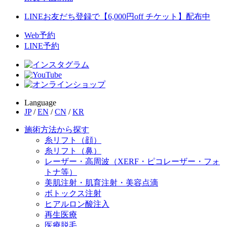
LINEお友だち登録で【6,000円off チケット】配布中
Web予約
LINE予約
Language
JP
/
EN
/
CN
/
KR
施術方法から探す
糸リフト（顔）
糸リフト（鼻）
レーザー・高周波（XERF・ピコレーザー・フォ
トナ等）
美肌注射・肌育注射・美容点滴
ボトックス注射
ヒアルロン酸注入
再生医療
医療脱毛