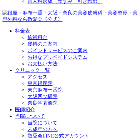
婦人科形成（黒ずみ・引き締め）
料金表
施術料金
優待のご案内
ポイントサービスのご案内
お得なプリペイドシステム
お支払い方法
クリニック一覧
アクセス
東京銀座院
東京麻布十番院
大阪四ツ橋院
奈良学園前院
医師紹介
当院について
当院について
未成年の方へ
敬愛会LINE公式アカウント