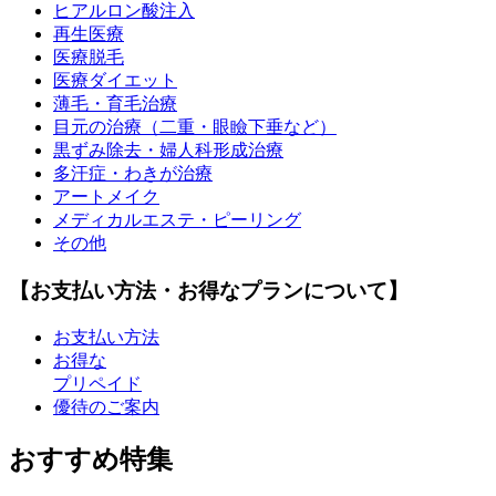
ヒアルロン酸注入
再生医療
医療脱毛
医療ダイエット
薄毛・育毛治療
目元の治療（二重・眼瞼下垂など）
黒ずみ除去・婦人科形成治療
多汗症・わきが治療
アートメイク
メディカルエステ・ピーリング
その他
【お支払い方法・お得なプランについて】
お支払い方法
お得な
プリペイド
優待のご案内
おすすめ特集