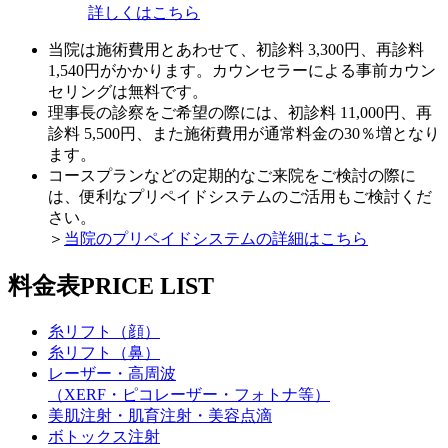
詳しくはこちら
当院は施術費用とあわせて、初診料 3,300円、再診料
1,540円がかかります。カウンセラーによる事前カウン
セリングは無料です。
理事長の診察をご希望の際には、初診料 11,000円、再
診料 5,500円、また施術費用が通常料金の30％増となり
ます。
コースプランなどの定期的なご来院をご検討の際に
は、便利なプリペイドシステムのご活用もご検討くだ
さい。
＞
当院のプリペイドシステムの詳細はこちら
料金表
PRICE LIST
糸リフト（顔）
糸リフト（鼻）
レーザー・高周波
（XERF・ピコレーザー・フォトナ等）
美肌注射・肌育注射・美容点滴
ボトックス注射