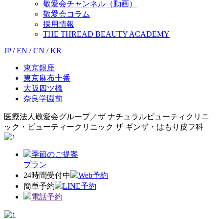
敬愛会チャンネル（動画）
敬愛会コラム
採用情報
THE THREAD BEAUTY ACADEMY
JP
/
EN
/
CN
/
KR
東京銀座
東京麻布十番
大阪四ツ橋
奈良学園前
医療法人敬愛会グループ／ザ ナチュラルビューティクリニ
ック・ビューティークリニック ザ ギンザ・はもり皮フ科
季節のご提案
プラン
24時間受付中
Web予約
簡単予約
LINE予約
電話予約