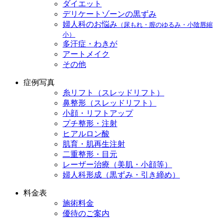
ダイエット
デリケートゾーンの黒ずみ
婦人科のお悩み
（尿もれ・膣のゆるみ・小陰唇縮
小）
多汗症・わきが
アートメイク
その他
症例写真
糸リフト（スレッドリフト）
鼻整形（スレッドリフト）
小顔・リフトアップ
プチ整形・注射
ヒアルロン酸
肌育・肌再生注射
二重整形・目元
レーザー治療（美肌・小顔等）
婦人科形成（黒ずみ・引き締め）
料金表
施術料金
優待のご案内