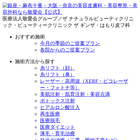
医療法人敬愛会グループ／ザ ナチュラルビューティクリニ
ック・ビューティークリニック ザ ギンザ・はもり皮フ科
おすすめ施術
今月の季節のご提案プラン
各院からのご提案プラン
施術方法から探す
糸リフト（顔）
糸リフト（鼻）
レーザー・高周波（XERF・ピコレーザ
ー・フォトナ等）
美肌注射・肌育注射・美容点滴
ボトックス注射
ヒアルロン酸注入
再生医療
医療脱毛
医療ダイエット
薄毛・育毛治療