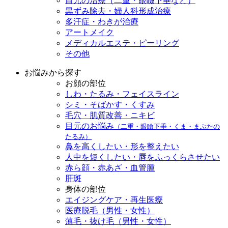
目元の治療（二重・眼瞼下垂など）
黒ずみ除去・婦人科形成治療
多汗症・わきが治療
アートメイク
メディカルエステ・ピーリング
その他
お悩みから探す
お顔の部位
しわ・たるみ・フェイスライン
シミ・そばかす・くすみ
毛穴・肌質改善・ニキビ
目元のお悩み
（二重・眼瞼下垂・くま・まぶたの
たるみ）
鼻を高くしたい・形を整えたい
人中を短くしたい・唇をふっくらさせたい
赤ら顔・赤あざ・血管腫
肝斑
身体の部位
エイジングケア・再生医療
医療脱毛（男性・女性）
薄毛・抜け毛（男性・女性）