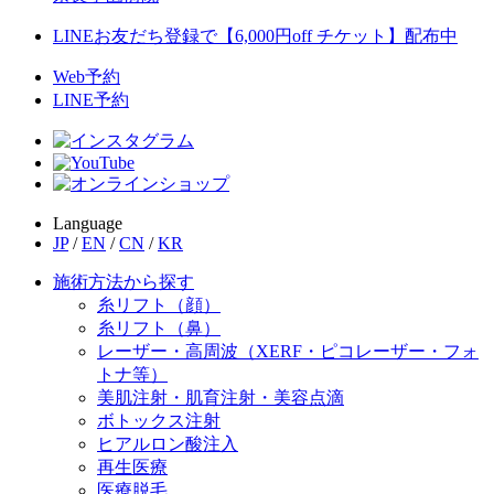
LINEお友だち登録で【6,000円off チケット】配布中
Web予約
LINE予約
Language
JP
/
EN
/
CN
/
KR
施術方法から探す
糸リフト（顔）
糸リフト（鼻）
レーザー・高周波（XERF・ピコレーザー・フォ
トナ等）
美肌注射・肌育注射・美容点滴
ボトックス注射
ヒアルロン酸注入
再生医療
医療脱毛