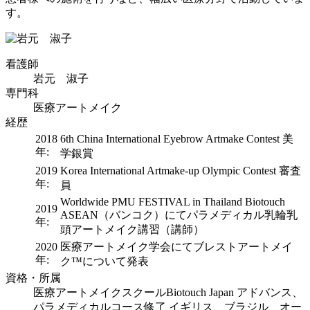
す。
看護師
岩元 淑子
専門科
医療アートメイク
経歴
2018
6th China International Eyebrow Artmake Contest 美
年:
学銀賞
2019
Korea International Artmake-up Olympic Contest 審査
年:
員
Worldwide PMU FESTIVAL in Thailand Biotouch
2019
ASEAN（バンコク）にてパラメディカル乳輪乳
年:
頭アートメイク講習（講師）
2020
医療アートメイク学会にてブレストアートメイ
年:
ク™について発表
資格・所属
医療アートメイクスクールBiotouch Japan アドバンス、
パラメディカルコース修了 イギリス、ブラジル、オー