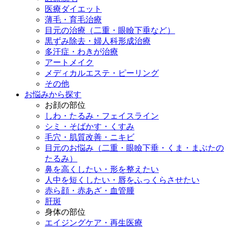
医療ダイエット
薄毛・育毛治療
目元の治療（二重・眼瞼下垂など）
黒ずみ除去・婦人科形成治療
多汗症・わきが治療
アートメイク
メディカルエステ・ピーリング
その他
お悩みから探す
お顔の部位
しわ・たるみ・フェイスライン
シミ・そばかす・くすみ
毛穴・肌質改善・ニキビ
目元のお悩み（二重・眼瞼下垂・くま・まぶたの
たるみ）
鼻を高くしたい・形を整えたい
人中を短くしたい・唇をふっくらさせたい
赤ら顔・赤あざ・血管腫
肝斑
身体の部位
エイジングケア・再生医療