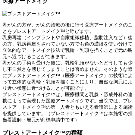
医療アートメイク
乳がんの方が、がんの治療の後に行う医療アートメイクのこ
とをブレストアートメイク™と呼びます。
乳房再建（インプラントや自家組織移植、脂肪注入など）後
の方、乳房再建をされていない方でも色の濃淡を使い分けて
立体的なアートメイク技法で乳輪・乳頭を描くことで元の胸
元へ近づけることができます。
乳がんの手術を受けた後に、乳輪乳頭がないとどうしても少
し不自然さを感じてしまうことは否めません。そのような際
にブレストアートメイク™（医療アートメイク）の技術によ
って立体的な乳輪・乳頭を描くことにより、自然な胸元によ
り近い状態に近づけることが可能です。
ブレストアートメイク™は、医療機関と乳腺・形成外科の連
携によって実現した医療アートメイクです。当院では、ブレ
ストアートメイク™の第一人者ともいえる看護師による施術
を提供しています。（ブレストアートメイク™は本施術の担
当看護師・岩元が商標申請中です）
ブレストアートメイク™の種類