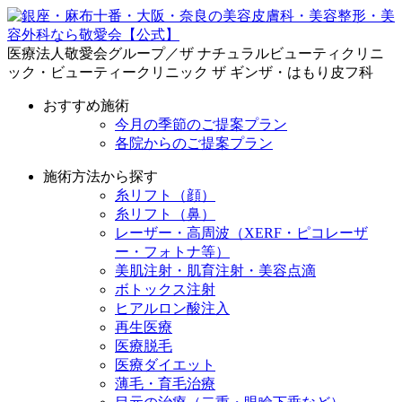
医療法人敬愛会グループ／ザ ナチュラルビューティクリニ
ック・ビューティークリニック ザ ギンザ・はもり皮フ科
おすすめ施術
今月の季節のご提案プラン
各院からのご提案プラン
施術方法から探す
糸リフト（顔）
糸リフト（鼻）
レーザー・高周波（XERF・ピコレーザ
ー・フォトナ等）
美肌注射・肌育注射・美容点滴
ボトックス注射
ヒアルロン酸注入
再生医療
医療脱毛
医療ダイエット
薄毛・育毛治療