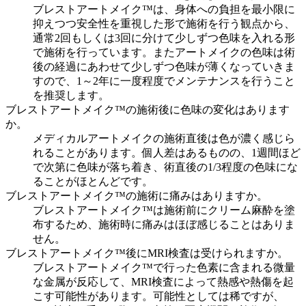
ブレストアートメイク™は、身体への負担を最小限に
抑えつつ安全性を重視した形で施術を行う観点から、
通常2回もしくは3回に分けて少しずつ色味を入れる形
で施術を行っています。またアートメイクの色味は術
後の経過にあわせて少しずつ色味が薄くなっていきま
すので、1～2年に一度程度でメンテナンスを行うこと
を推奨します。
ブレストアートメイク™の施術後に色味の変化はあります
か。
メディカルアートメイクの施術直後は色が濃く感じら
れることがあります。個人差はあるものの、1週間ほど
で次第に色味が落ち着き、術直後の1/3程度の色味にな
ることがほとんどです。
ブレストアートメイク™の施術に痛みはありますか。
ブレストアートメイク™は施術前にクリーム麻酔を塗
布するため、施術時に痛みはほぼ感じることはありま
せん。
ブレストアートメイク™後にMRI検査は受けられますか。
ブレストアートメイク™で行った色素に含まれる微量
な金属が反応して、MRI検査によって熱感や熱傷を起
こす可能性があります。可能性としては稀ですが、