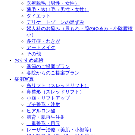
医療脱毛（男性・女性）
薄毛・抜け毛（男性・女性）
ダイエット
デリケートゾーンの黒ずみ
婦人科のお悩み（尿もれ・膣のゆるみ・小陰唇縮
小）
多汗症・わきが
アートメイク
その他
おすすめ施術
季節のご提案プラン
各院からのご提案プラン
症例写真
糸リフト（スレッドリフト）
鼻整形（スレッドリフト）
小顔・リフトアップ
プチ整形・注射
ヒアルロン酸
肌育・肌再生注射
二重整形・目元
レーザー治療（美肌・小顔等）