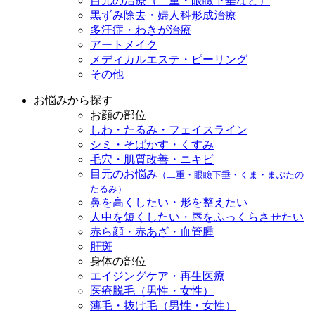
目元の治療（二重・眼瞼下垂など）
黒ずみ除去・婦人科形成治療
多汗症・わきが治療
アートメイク
メディカルエステ・ピーリング
その他
お悩みから探す
お顔の部位
しわ・たるみ・フェイスライン
シミ・そばかす・くすみ
毛穴・肌質改善・ニキビ
目元のお悩み
（二重・眼瞼下垂・くま・まぶたの
たるみ）
鼻を高くしたい・形を整えたい
人中を短くしたい・唇をふっくらさせたい
赤ら顔・赤あざ・血管腫
肝斑
身体の部位
エイジングケア・再生医療
医療脱毛（男性・女性）
薄毛・抜け毛（男性・女性）