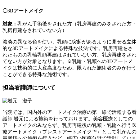
〇3Dアートメイク
対象：
乳がん手術後をされた方（乳房再建のみをされた方・
乳房再建をされていない方）
濃淡の異なる色を使い、乳頭に突起があるように見せる立体
的な3Dアートメイクによる特殊な技法です。乳房再建をさ
れたものの乳輪乳頭再建はされていない方、乳房再建をされ
てない方が対象となります。※乳輪・乳頭への3Dアートメ
イクは技術的に大変高度なため、限られた施術者のみが行う
ことができる特殊な施術です。
担当看護師について
当院では、国内外のアートメイク治療の第一線で活躍する看
護師 岩元による施術を行っております。美容医療としての
アートメイクのみならず、乳房再建後の乳頭・乳輪へ行う医
療アートメイク（ブレストアートメイク™）として乳がんの
患者様への施術を行うなど、幅広い医療分野で活動していま