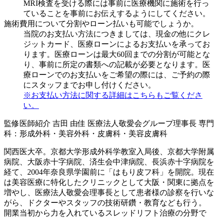
MRI検査を受ける際には事前に医療機関に施術を行っ
ていることを事前にお伝えするようにしてください。
施術費用について分割やローン払いも可能でしょうか。
当院のお支払い方法につきましては、現金の他にクレ
ジットカード、医療ローンによるお支払いを承ってお
ります。医療ローンは最大60回までの分割が可能とな
り、事前に所定の書類への記載が必要となります。医
療ローンでのお支払いをご希望の際には、ご予約の際
にスタッフまでお申し付けください。
※お支払い方法に関する詳細はこちらもご覧くださ
い。
監修医師紹介
吉田 由佳
医療法人敬愛会グループ理事長
専門
科：形成外科・美容外科・皮膚科・美容皮膚科
関西医大卒。京都大学形成外科学教室入局後、京都大学附属
病院、大阪赤十字病院、済生会中津病院、長浜赤十字病院を
経て、2004年奈良県学園前に「はもり皮フ科」を開院。現在
は美容医療に特化したクリニックとして大阪・関東に拠点を
増やし、医療法人敬愛会理事長として患者様の診察を行いな
がら、ドクターやスタッフの技術研鑽・教育なども行う。
開業当初から力を入れているスレッドリフト治療の分野で