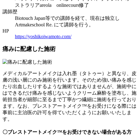
ストラリアareola onlinecours修了
講師歴
Biotouch Japan等での講師を経て、現在は独立し
Artmakeschool Re. にて講師を行う。
HP
https://yoshikoiwamoto.com/
痛みに配慮した施術
メディカルアートメイクは入れ墨（タトゥー）と異なり、皮
膚の浅い層にのみ施術を行います。そのため強い痛みを感じ
たり出血したりするような施術ではありませんが、施術中に
はできるだけ痛みを感じないようクリーム麻酔を塗布し、施
術担当者が細部に至るまで丁寧かつ繊細に施術を行っており
ます。なお、ブレストアートメイク™をお受けになる際には
事前に主治医の許可を得ていただくようにお願いいたしま
す。
〇ブレストアートメイク™をお受けできない場合がある方