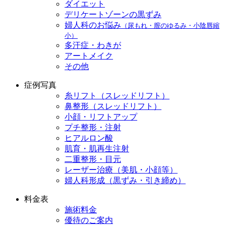
ダイエット
デリケートゾーンの黒ずみ
婦人科のお悩み
（尿もれ・膣のゆるみ・小陰唇縮
小）
多汗症・わきが
アートメイク
その他
症例写真
糸リフト（スレッドリフト）
鼻整形（スレッドリフト）
小顔・リフトアップ
プチ整形・注射
ヒアルロン酸
肌育・肌再生注射
二重整形・目元
レーザー治療（美肌・小顔等）
婦人科形成（黒ずみ・引き締め）
料金表
施術料金
優待のご案内