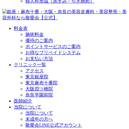
婦人科形成（黒ずみ・引き締め）
料金表
施術料金
優待のご案内
ポイントサービスのご案内
お得なプリペイドシステム
お支払い方法
クリニック一覧
アクセス
東京銀座院
東京麻布十番院
大阪四ツ橋院
奈良学園前院
医師紹介
当院について
当院について
未成年の方へ
敬愛会LINE公式アカウント