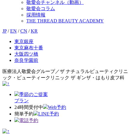
敬愛会チャンネル（動画）
敬愛会コラム
採用情報
THE THREAD BEAUTY ACADEMY
JP
/
EN
/
CN
/
KR
東京銀座
東京麻布十番
大阪四ツ橋
奈良学園前
医療法人敬愛会グループ／ザ ナチュラルビューティクリニ
ック・ビューティークリニック ザ ギンザ・はもり皮フ科
季節のご提案
プラン
24時間受付中
Web予約
簡単予約
LINE予約
電話予約