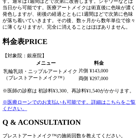
す。通常は1週間ほどで次第に改善します。シャワーなどは
当日から可能です。医療アートメイクは術直後に色味が濃く
発色しますが、術後の経過とともに1週間ほどで次第に色味
が落ち着いていきます。その後、数ヶ月から数年単位で徐々
に薄くなりますが、完全に消えることはほぼありません。
料金表
PRICE
【対象院：銀座院】
メニュー
料金
片側
¥143,000
乳輪乳頭・ニップルアートメイク
（ブレストアートメイク™）
両側
¥297,000
※医師の診察は 初診料¥3,300、再診料¥1,540がかかります。
※医療ローンでのお支払いも可能です。詳細はこちらをご覧
ください。
Q & A
CONSULTATION
ブレストアートメイク™の施術回数を教えてください。