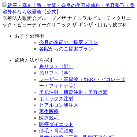
医療法人敬愛会グループ／ザ ナチュラルビューティクリニ
ック・ビューティークリニック ザ ギンザ・はもり皮フ科
おすすめ施術
今月の季節のご提案プラン
各院からのご提案プラン
施術方法から探す
糸リフト（顔）
糸リフト（鼻）
レーザー・高周波（XERF・ピコレーザ
ー・フォトナ等）
美肌注射・肌育注射・美容点滴
ボトックス注射
ヒアルロン酸注入
再生医療
医療脱毛
医療ダイエット
薄毛・育毛治療