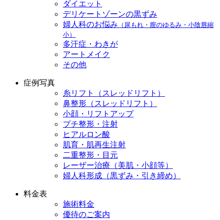
ダイエット
デリケートゾーンの黒ずみ
婦人科のお悩み
（尿もれ・膣のゆるみ・小陰唇縮
小）
多汗症・わきが
アートメイク
その他
症例写真
糸リフト（スレッドリフト）
鼻整形（スレッドリフト）
小顔・リフトアップ
プチ整形・注射
ヒアルロン酸
肌育・肌再生注射
二重整形・目元
レーザー治療（美肌・小顔等）
婦人科形成（黒ずみ・引き締め）
料金表
施術料金
優待のご案内