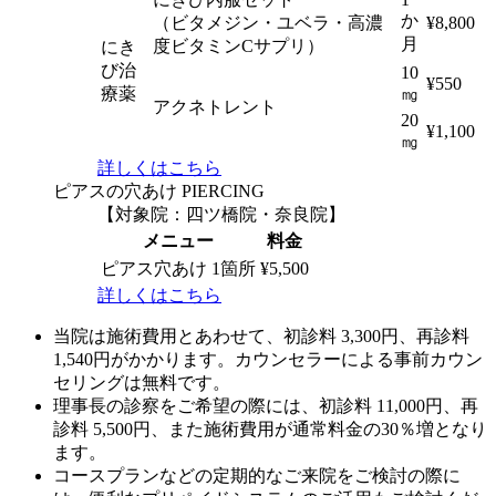
か
（ビタメジン・ユベラ・高濃
¥8,800
月
度ビタミンCサプリ）
にき
び治
10
¥550
療薬
㎎
アクネトレント
20
¥1,100
㎎
詳しくはこちら
ピアスの穴あけ
PIERCING
【対象院：四ツ橋院・奈良院】
メニュー
料金
ピアス穴あけ
1箇所
¥5,500
詳しくはこちら
当院は施術費用とあわせて、初診料 3,300円、再診料
1,540円がかかります。カウンセラーによる事前カウン
セリングは無料です。
理事長の診察をご希望の際には、初診料 11,000円、再
診料 5,500円、また施術費用が通常料金の30％増となり
ます。
コースプランなどの定期的なご来院をご検討の際に