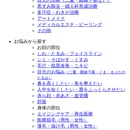
目元の治療（二重・眼瞼下垂など）
黒ずみ除去・婦人科形成治療
多汗症・わきが治療
アートメイク
メディカルエステ・ピーリング
その他
お悩みから探す
お顔の部位
しわ・たるみ・フェイスライン
シミ・そばかす・くすみ
毛穴・肌質改善・ニキビ
目元のお悩み
（二重・眼瞼下垂・くま・まぶたの
たるみ）
鼻を高くしたい・形を整えたい
人中を短くしたい・唇をふっくらさせたい
赤ら顔・赤あざ・血管腫
肝斑
身体の部位
エイジングケア・再生医療
医療脱毛（男性・女性）
薄毛・抜け毛（男性・女性）