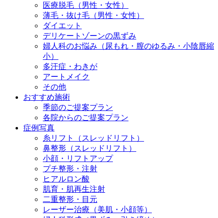
医療脱毛（男性・女性）
薄毛・抜け毛（男性・女性）
ダイエット
デリケートゾーンの黒ずみ
婦人科のお悩み（尿もれ・膣のゆるみ・小陰唇縮
小）
多汗症・わきが
アートメイク
その他
おすすめ施術
季節のご提案プラン
各院からのご提案プラン
症例写真
糸リフト（スレッドリフト）
鼻整形（スレッドリフト）
小顔・リフトアップ
プチ整形・注射
ヒアルロン酸
肌育・肌再生注射
二重整形・目元
レーザー治療（美肌・小顔等）