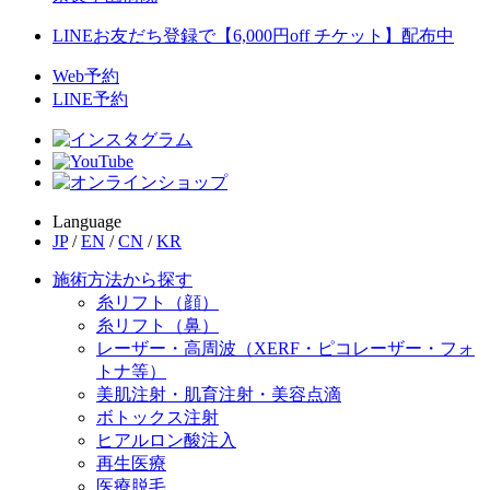
LINEお友だち登録で【6,000円off チケット】配布中
Web予約
LINE予約
Language
JP
/
EN
/
CN
/
KR
施術方法から探す
糸リフト（顔）
糸リフト（鼻）
レーザー・高周波（XERF・ピコレーザー・フォ
トナ等）
美肌注射・肌育注射・美容点滴
ボトックス注射
ヒアルロン酸注入
再生医療
医療脱毛