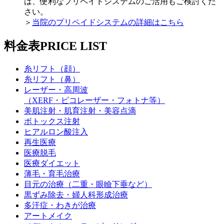
は、便利なプリペイドシステムのご活用もご検討くだ
さい。
＞
当院のプリペイドシステムの詳細はこちら
料金表
PRICE LIST
糸リフト（顔）
糸リフト（鼻）
レーザー・高周波
（XERF・ピコレーザー・フォトナ等）
美肌注射・肌育注射・美容点滴
ボトックス注射
ヒアルロン酸注入
再生医療
医療脱毛
医療ダイエット
薄毛・育毛治療
目元の治療（二重・眼瞼下垂など）
黒ずみ除去・婦人科形成治療
多汗症・わきが治療
アートメイク