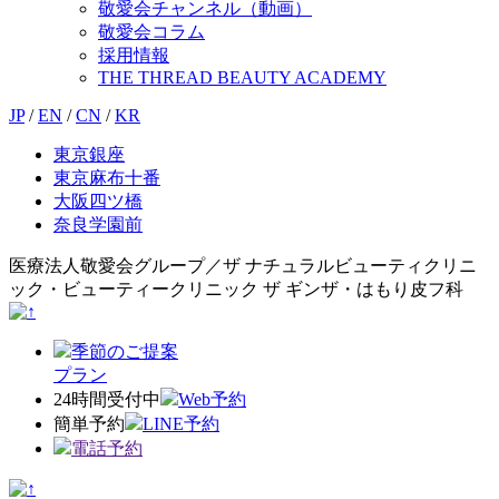
敬愛会チャンネル（動画）
敬愛会コラム
採用情報
THE THREAD BEAUTY ACADEMY
JP
/
EN
/
CN
/
KR
東京銀座
東京麻布十番
大阪四ツ橋
奈良学園前
医療法人敬愛会グループ／ザ ナチュラルビューティクリニ
ック・ビューティークリニック ザ ギンザ・はもり皮フ科
季節のご提案
プラン
24時間受付中
Web予約
簡単予約
LINE予約
電話予約