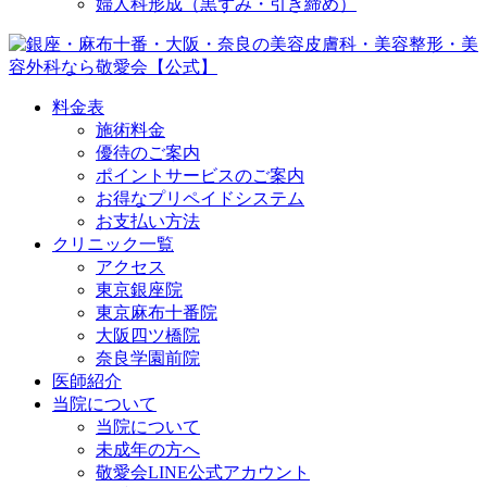
婦人科形成（黒ずみ・引き締め）
料金表
施術料金
優待のご案内
ポイントサービスのご案内
お得なプリペイドシステム
お支払い方法
クリニック一覧
アクセス
東京銀座院
東京麻布十番院
大阪四ツ橋院
奈良学園前院
医師紹介
当院について
当院について
未成年の方へ
敬愛会LINE公式アカウント