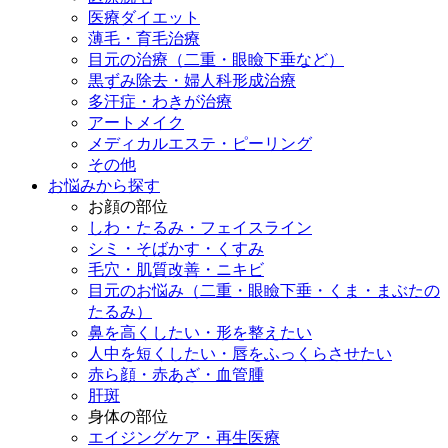
医療ダイエット
薄毛・育毛治療
目元の治療（二重・眼瞼下垂など）
黒ずみ除去・婦人科形成治療
多汗症・わきが治療
アートメイク
メディカルエステ・ピーリング
その他
お悩みから探す
お顔の部位
しわ・たるみ・フェイスライン
シミ・そばかす・くすみ
毛穴・肌質改善・ニキビ
目元のお悩み（二重・眼瞼下垂・くま・まぶたの
たるみ）
鼻を高くしたい・形を整えたい
人中を短くしたい・唇をふっくらさせたい
赤ら顔・赤あざ・血管腫
肝斑
身体の部位
エイジングケア・再生医療