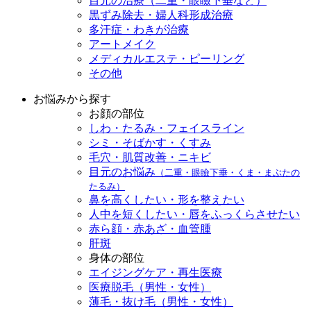
目元の治療（二重・眼瞼下垂など）
黒ずみ除去・婦人科形成治療
多汗症・わきが治療
アートメイク
メディカルエステ・ピーリング
その他
お悩みから探す
お顔の部位
しわ・たるみ・フェイスライン
シミ・そばかす・くすみ
毛穴・肌質改善・ニキビ
目元のお悩み
（二重・眼瞼下垂・くま・まぶたの
たるみ）
鼻を高くしたい・形を整えたい
人中を短くしたい・唇をふっくらさせたい
赤ら顔・赤あざ・血管腫
肝斑
身体の部位
エイジングケア・再生医療
医療脱毛（男性・女性）
薄毛・抜け毛（男性・女性）