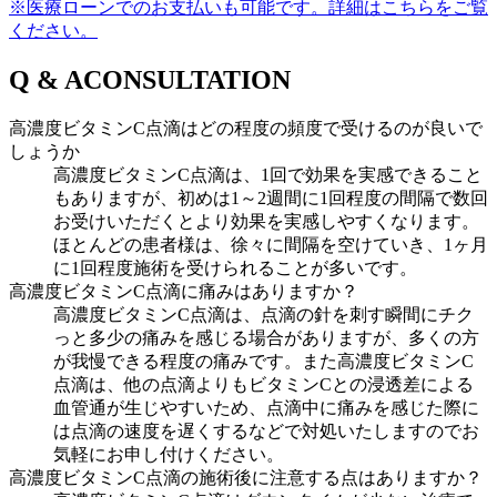
※医療ローンでのお支払いも可能です。詳細はこちらをご覧
ください。
Q & A
CONSULTATION
高濃度ビタミンC点滴はどの程度の頻度で受けるのが良いで
しょうか
高濃度ビタミンC点滴は、1回で効果を実感できること
もありますが、初めは1～2週間に1回程度の間隔で数回
お受けいただくとより効果を実感しやすくなります。
ほとんどの患者様は、徐々に間隔を空けていき、1ヶ月
に1回程度施術を受けられることが多いです。
高濃度ビタミンC点滴に痛みはありますか？
高濃度ビタミンC点滴は、点滴の針を刺す瞬間にチク
っと多少の痛みを感じる場合がありますが、多くの方
が我慢できる程度の痛みです。また高濃度ビタミンC
点滴は、他の点滴よりもビタミンCとの浸透差による
血管通が生じやすいため、点滴中に痛みを感じた際に
は点滴の速度を遅くするなどで対処いたしますのでお
気軽にお申し付けください。
高濃度ビタミンC点滴の施術後に注意する点はありますか？