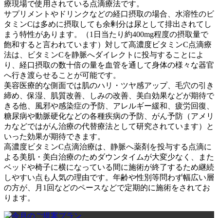
療現場で使用されている点滴療法です。
サプリメントやドリンクなどの経口摂取の場合、水溶性のビ
タミンCは多めに摂取しても余剰分は尿として排出されてし
まう特性があります。（1日当たり約400mg程度の摂取量で
飽和すると言われています）対して高濃度ビタミンC点滴療
法は、ビタミンCを静脈へダイレクトに投与することによ
り、経口摂取の数十倍の量を血管を通して身体の様々な器官
へ行き渡らせることが可能です。
美容医療的な側面では肌のハリ・ツヤ感アップ、毛穴の引き
締め、保湿、肌質改善、しみの改善、美白効果などが期待で
きる他、風邪や感染症の予防、アレルギー緩和、疲労回復、
糖尿病や動脈硬化などの各種疾病の予防、がん予防（アメリ
カなどではがん治療の代替療法として研究されています）と
いった効果が期待できます。
高濃度ビタミンC点滴治療は、静脈へ薬剤を投与する点滴に
よる美肌・美白治療のためダウンタイムが大変少なく、また
ベッドや椅子に横になっている間に施術が終了するため継続
しやすい点も人気の理由です。年齢や性別等問わず幅広い層
の方が、月1回などのペースなどで定期的に施術をされてお
ります。