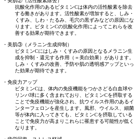
・美肌②（活性酸素除去）
抗酸化作用のあるビタミンCは体内の活性酸素を除去
する働きがあります。活性酸素が増加すると、しみ・
くすみ、しわ・たるみ、毛穴の黒ずみなどの原因にな
ります。ビタミンCの抗酸化作用によってこれらを改
善する効果が期待できます。
・美肌③（メラニン生成抑制）
ビタミンCにはしみ・くすみの原因となるメラニン生
成を抑制・還元する作用（＝美白効果）があります。
しみ・くすみの改善、予防や肌の透明感アップといっ
た効果が期待できます。
・免疫力アップ
ビタミンCは、体内の免疫機能をつかさどる白血球や
リンパ球に多く含まれており、ビタミンCを摂取する
ことで免疫機能が強化され、抗ウイルス作用のあるイ
ンターフェロンを産生します。風邪、ウイルス、細菌
等が体内に入ってきても、ビタミンCを摂取している
ことで免疫力が高まりこれらに罹患する可能性が低く
なります。