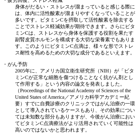
・疲労回復、ストレス軽減
身体がだるい・ストレスが溜まっていると感じる際に
は、体内に活性酸素が溜まりやすくなっていることが
多いです。ビタミンCを摂取して活性酸素を除去する
ことでストレス軽減効果が期待できます。さらにビタ
ミンCは、ストレスから身体を保護する役割を果たす
副腎皮質ホルモンを構成する大切な栄養素でもありま
す。このようにビタミンC点滴は、様々な形でストレ
ス耐性を高めるための大切な成分であるといえます。
・がん予防
2005年に、アメリカ国立衛生研究所（NIH）が「ビタ
ミンCが正常な細胞を傷つけることなく抗がん剤とし
て作用する」という内容の論文を発表しました。
（Proceedings of the National Academy of Sciences of the
United States of America／アメリカ科学アカデミー紀
要）すでに自費診療のクリニックではがん治療の一環
として導入されているケースもあり、その効果につい
ては未知数な部分もありますが、今後がん治療におい
てビタミンC点滴療法がより活用されていく可能性は
高いのではないかと思われます。