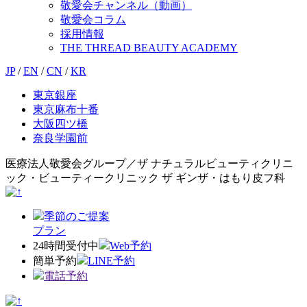
敬愛会チャンネル（動画）
敬愛会コラム
採用情報
THE THREAD BEAUTY ACADEMY
JP
/
EN
/
CN
/
KR
東京銀座
東京麻布十番
大阪四ツ橋
奈良学園前
医療法人敬愛会グループ／ザ ナチュラルビューティクリニ
ック・ビューティークリニック ザ ギンザ・はもり皮フ科
季節のご提案
プラン
24時間受付中
Web予約
簡単予約
LINE予約
電話予約