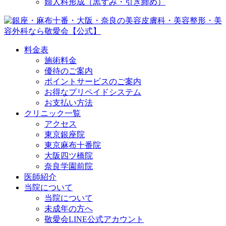
婦人科形成（黒ずみ・引き締め）
料金表
施術料金
優待のご案内
ポイントサービスのご案内
お得なプリペイドシステム
お支払い方法
クリニック一覧
アクセス
東京銀座院
東京麻布十番院
大阪四ツ橋院
奈良学園前院
医師紹介
当院について
当院について
未成年の方へ
敬愛会LINE公式アカウント