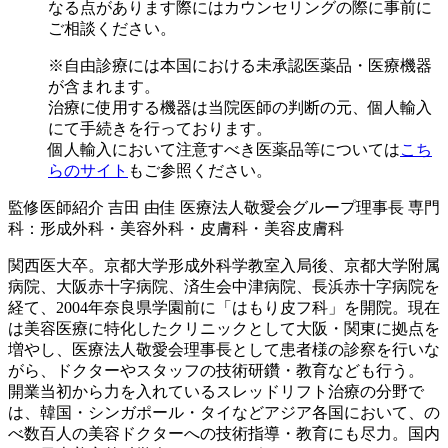
なる点があります際にはカウンセリングの際に事前に
ご相談ください。
※自由診療には本国における未承認医薬品・医療機器
が含まれます。
治療に使用する機器は当院医師の判断の元、個人輸入
にて手続きを行っております。
個人輸入において注意すべき医薬品等については
こち
らのサイト
もご参照ください。
監修医師紹介
吉田 由佳
医療法人敬愛会グループ理事長
専門
科：形成外科・美容外科・皮膚科・美容皮膚科
関西医大卒。京都大学形成外科学教室入局後、京都大学附属
病院、大阪赤十字病院、済生会中津病院、長浜赤十字病院を
経て、2004年奈良県学園前に「はもり皮フ科」を開院。現在
は美容医療に特化したクリニックとして大阪・関東に拠点を
増やし、医療法人敬愛会理事長として患者様の診察を行いな
がら、ドクターやスタッフの技術研鑽・教育なども行う。
開業当初から力を入れているスレッドリフト治療の分野で
は、韓国・シンガポール・タイなどアジア各国において、の
べ数百人の美容ドクターへの技術指導・教育にも尽力。国内