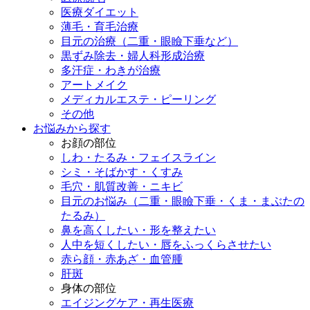
医療ダイエット
薄毛・育毛治療
目元の治療（二重・眼瞼下垂など）
黒ずみ除去・婦人科形成治療
多汗症・わきが治療
アートメイク
メディカルエステ・ピーリング
その他
お悩みから探す
お顔の部位
しわ・たるみ・フェイスライン
シミ・そばかす・くすみ
毛穴・肌質改善・ニキビ
目元のお悩み（二重・眼瞼下垂・くま・まぶたの
たるみ）
鼻を高くしたい・形を整えたい
人中を短くしたい・唇をふっくらさせたい
赤ら顔・赤あざ・血管腫
肝斑
身体の部位
エイジングケア・再生医療