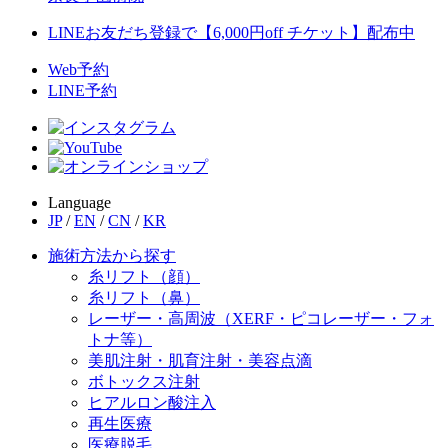
LINEお友だち登録で【6,000円off チケット】配布中
Web予約
LINE予約
Language
JP
/
EN
/
CN
/
KR
施術方法から探す
糸リフト（顔）
糸リフト（鼻）
レーザー・高周波（XERF・ピコレーザー・フォ
トナ等）
美肌注射・肌育注射・美容点滴
ボトックス注射
ヒアルロン酸注入
再生医療
医療脱毛