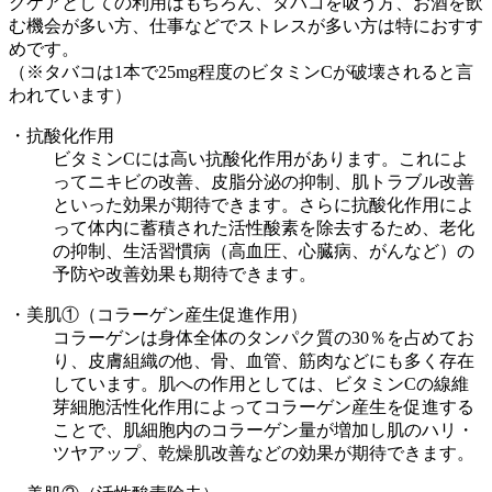
グケアとしての利用はもちろん、タバコを吸う方、お酒を飲
む機会が多い方、仕事などでストレスが多い方は特におすす
めです。
（※タバコは1本で25mg程度のビタミンCが破壊されると言
われています）
・抗酸化作用
ビタミンCには高い抗酸化作用があります。これによ
ってニキビの改善、皮脂分泌の抑制、肌トラブル改善
といった効果が期待できます。さらに抗酸化作用によ
って体内に蓄積された活性酸素を除去するため、老化
の抑制、生活習慣病（高血圧、心臓病、がんなど）の
予防や改善効果も期待できます。
・美肌①（コラーゲン産生促進作用）
コラーゲンは身体全体のタンパク質の30％を占めてお
り、皮膚組織の他、骨、血管、筋肉などにも多く存在
しています。肌への作用としては、ビタミンCの線維
芽細胞活性化作用によってコラーゲン産生を促進する
ことで、肌細胞内のコラーゲン量が増加し肌のハリ・
ツヤアップ、乾燥肌改善などの効果が期待できます。