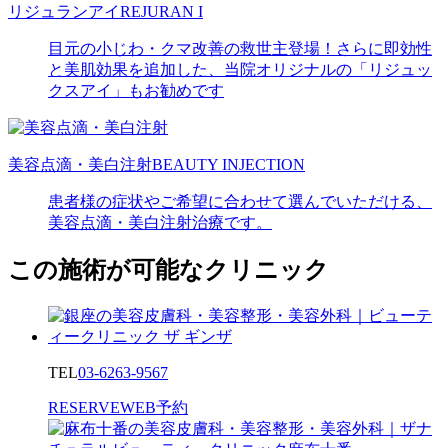
リジュランアイ
REJURAN I
目元の小じわ・クマ改善の救世主登場！さらに即効性
と美肌効果を追加した、当院オリジナルの「リジュッ
クスアイ」もお勧めです
美容点滴・美白注射
BEAUTY INJECTION
患者様の症状やご希望に合わせて選んでいただける、
美容点滴・美白注射治療です。
この施術が可能なクリニック
TEL
03-6263-9567
RESERVE
WEB予約