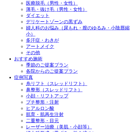
医療脱毛（男性・女性）
薄毛・抜け毛（男性・女性）
ダイエット
デリケートゾーンの黒ずみ
婦人科のお悩み（尿もれ・膣のゆるみ・小陰唇縮
小）
多汗症・わきが
アートメイク
その他
おすすめ施術
季節のご提案プラン
各院からのご提案プラン
症例写真
糸リフト（スレッドリフト）
鼻整形（スレッドリフト）
小顔・リフトアップ
プチ整形・注射
ヒアルロン酸
肌育・肌再生注射
二重整形・目元
レーザー治療（美肌・小顔等）