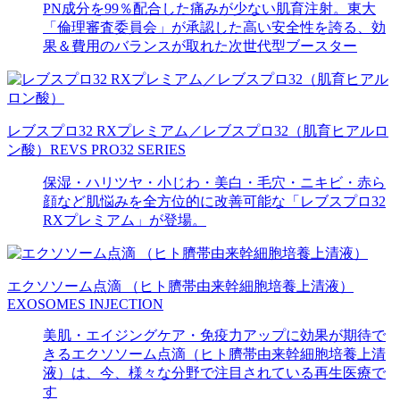
PN成分を99％配合した痛みが少ない肌育注射。東大
「倫理審査委員会」が承認した高い安全性を誇る、効
果＆費用のバランスが取れた次世代型ブースター
レブスプロ32 RXプレミアム／レブスプロ32（肌育ヒアルロ
ン酸）
REVS PRO32 SERIES
保湿・ハリツヤ・小じわ・美白・毛穴・ニキビ・赤ら
顔など肌悩みを全方位的に改善可能な「レブスプロ32
RXプレミアム」が登場。
エクソソーム点滴 （ヒト臍帯由来幹細胞培養上清液）
EXOSOMES INJECTION
美肌・エイジングケア・免疫力アップに効果が期待で
きるエクソソーム点滴（ヒト臍帯由来幹細胞培養上清
液）は、今、様々な分野で注目されている再生医療で
す