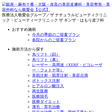
医療法人敬愛会グループ／ザ ナチュラルビューティクリニ
ック・ビューティークリニック ザ ギンザ・はもり皮フ科
おすすめ施術
今月の季節のご提案プラン
各院からのご提案プラン
施術方法から探す
糸リフト（顔）
糸リフト（鼻）
レーザー・高周波（XERF・ピコレーザ
ー・フォトナ等）
美肌注射・肌育注射・美容点滴
ボトックス注射
ヒアルロン酸注入
再生医療
医療脱毛
医療ダイエット
薄毛・育毛治療