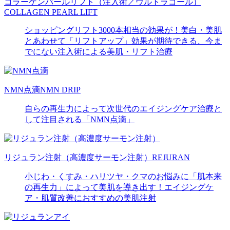
コラーゲンパールリフト（注入術／ウルトラコール）
COLLAGEN PEARL LIFT
ショッピングリフト3000本相当の効果が！美白・美肌
とあわせて「リフトアップ」効果が期待できる、今ま
でにない注入術による美肌・リフト治療
NMN点滴
NMN DRIP
自らの再生力によって次世代のエイジングケア治療と
して注目される「NMN点滴」
リジュラン注射（高濃度サーモン注射）
REJURAN
小じわ・くすみ・ハリツヤ・クマのお悩みに「肌本来
の再生力」によって美肌を導き出す！エイジングケ
ア・肌質改善におすすめの美肌注射