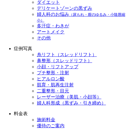
ダイエット
デリケートゾーンの黒ずみ
婦人科のお悩み
（尿もれ・膣のゆるみ・小陰唇縮
小）
多汗症・わきが
アートメイク
その他
症例写真
糸リフト（スレッドリフト）
鼻整形（スレッドリフト）
小顔・リフトアップ
プチ整形・注射
ヒアルロン酸
肌育・肌再生注射
二重整形・目元
レーザー治療（美肌・小顔等）
婦人科形成（黒ずみ・引き締め）
料金表
施術料金
優待のご案内