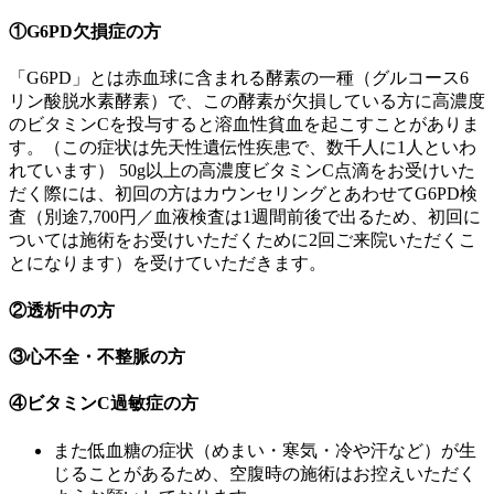
①G6PD欠損症の方
「G6PD」とは赤血球に含まれる酵素の一種（グルコース6
リン酸脱水素酵素）で、この酵素が欠損している方に高濃度
のビタミンCを投与すると溶血性貧血を起こすことがありま
す。（この症状は先天性遺伝性疾患で、数千人に1人といわ
れています） 50g以上の高濃度ビタミンC点滴をお受けいた
だく際には、初回の方はカウンセリングとあわせてG6PD検
査（別途7,700円／血液検査は1週間前後で出るため、初回に
ついては施術をお受けいただくために2回ご来院いただくこ
とになります）を受けていただきます。
②透析中の方
③心不全・不整脈の方
④ビタミンC過敏症の方
また低血糖の症状（めまい・寒気・冷や汗など）が生
じることがあるため、空腹時の施術はお控えいただく