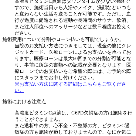
高濃度ビタミンC点滴はダウンタイムが少ない治療で
すので、施術当日から入浴やメイク、洗顔などいつも
と変わらない生活を送ることが可能です。ただし、血
行が過度に促進される運動や長時間のサウナ、飲酒、
また注入部位へのマッサージなどは数日程度お控えく
ださい。
施術費用について分割やローン払いも可能でしょうか。
当院のお支払い方法につきましては、現金の他にクレ
ジットカード、医療ローンによるお支払いを承ってお
ります。医療ローンは最大60回までの分割が可能とな
り、事前に所定の書類への記載が必要となります。医
療ローンでのお支払いをご希望の際には、ご予約の際
にスタッフまでお申し付けください。
※お支払い方法に関する詳細はこちらもご覧くださ
い。
施術における注意点
高濃度ビタミンC点滴は、G6PD欠損症の方は施術を行
うことができません。
また透析中の方、心不全・不整脈の方、ビタミンC過
敏症の方も施術が適しておりませんので、なにか気に