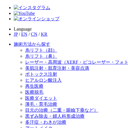
Language
JP
/
EN
/
CN
/
KR
施術方法から探す
糸リフト（顔）
糸リフト（鼻）
レーザー・高周波（XERF・ピコレーザー・フォ
美肌注射・肌育注射・美容点滴
ボトックス注射
ヒアルロン酸注入
再生医療
医療脱毛
医療ダイエット
薄毛・育毛治療
目元の治療（二重・眼瞼下垂など）
黒ずみ除去・婦人科形成治療
多汗症・わきが治療