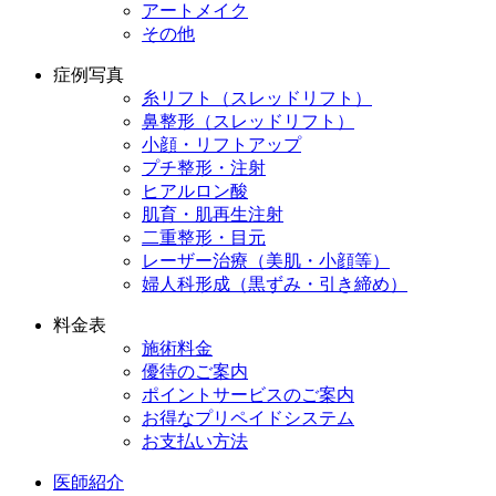
アートメイク
その他
症例写真
糸リフト（スレッドリフト）
鼻整形（スレッドリフト）
小顔・リフトアップ
プチ整形・注射
ヒアルロン酸
肌育・肌再生注射
二重整形・目元
レーザー治療（美肌・小顔等）
婦人科形成（黒ずみ・引き締め）
料金表
施術料金
優待のご案内
ポイントサービスのご案内
お得なプリペイドシステム
お支払い方法
医師紹介