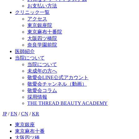
お支払い方法
クリニック一覧
アクセス
東京銀座院
東京麻布十番院
大阪四ツ橋院
奈良学園前院
医師紹介
当院について
当院について
未成年の方へ
敬愛会LINE公式アカウント
敬愛会チャンネル（動画）
敬愛会コラム
採用情報
THE THREAD BEAUTY ACADEMY
JP
/
EN
/
CN
/
KR
東京銀座
東京麻布十番
大阪四ツ橋