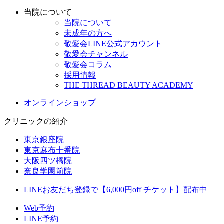
当院について
当院について
未成年の方へ
敬愛会LINE公式アカウント
敬愛会チャンネル
敬愛会コラム
採用情報
THE THREAD BEAUTY ACADEMY
オンラインショップ
クリニックの紹介
東京銀座院
東京麻布十番院
大阪四ツ橋院
奈良学園前院
LINEお友だち登録で【6,000円off チケット】配布中
Web予約
LINE予約