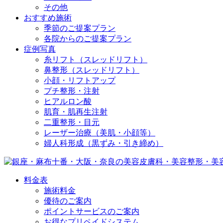
その他
おすすめ施術
季節のご提案プラン
各院からのご提案プラン
症例写真
糸リフト（スレッドリフト）
鼻整形（スレッドリフト）
小顔・リフトアップ
プチ整形・注射
ヒアルロン酸
肌育・肌再生注射
二重整形・目元
レーザー治療（美肌・小顔等）
婦人科形成（黒ずみ・引き締め）
料金表
施術料金
優待のご案内
ポイントサービスのご案内
お得なプリペイドシステム