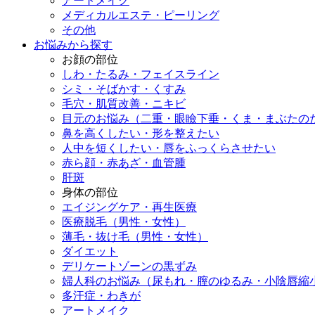
アートメイク
メディカルエステ・ピーリング
その他
お悩みから探す
お顔の部位
しわ・たるみ・フェイスライン
シミ・そばかす・くすみ
毛穴・肌質改善・ニキビ
目元のお悩み（二重・眼瞼下垂・くま・まぶたの
鼻を高くしたい・形を整えたい
人中を短くしたい・唇をふっくらさせたい
赤ら顔・赤あざ・血管腫
肝斑
身体の部位
エイジングケア・再生医療
医療脱毛（男性・女性）
薄毛・抜け毛（男性・女性）
ダイエット
デリケートゾーンの黒ずみ
婦人科のお悩み（尿もれ・膣のゆるみ・小陰唇縮
多汗症・わきが
アートメイク