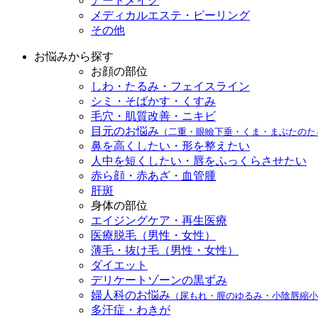
アートメイク
メディカルエステ・ピーリング
その他
お悩みから探す
お顔の部位
しわ・たるみ・フェイスライン
シミ・そばかす・くすみ
毛穴・肌質改善・ニキビ
目元のお悩み
（二重・眼瞼下垂・くま・まぶたのた
鼻を高くしたい・形を整えたい
人中を短くしたい・唇をふっくらさせたい
赤ら顔・赤あざ・血管腫
肝斑
身体の部位
エイジングケア・再生医療
医療脱毛（男性・女性）
薄毛・抜け毛（男性・女性）
ダイエット
デリケートゾーンの黒ずみ
婦人科のお悩み
（尿もれ・膣のゆるみ・小陰唇縮小
多汗症・わきが