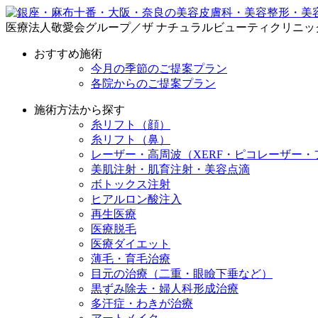
医療法人敬愛会グループ／ザ ナチュラルビューティクリニッ
おすすめ施術
今月の季節のご提案プラン
各院からのご提案プラン
施術方法から探す
糸リフト（顔）
糸リフト（鼻）
レーザー・高周波（XERF・ピコレーザー・
美肌注射・肌育注射・美容点滴
ボトックス注射
ヒアルロン酸注入
再生医療
医療脱毛
医療ダイエット
薄毛・育毛治療
目元の治療（二重・眼瞼下垂など）
黒ずみ除去・婦人科形成治療
多汗症・わきが治療