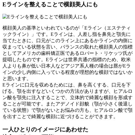
Eラインを整えることで横顔美人にも
横顔美人の基準といわれているのが「Eライン（エステティ
ックライン）」です。Eラインは、人差し指を鼻先と顎先に
当てたときに、口元がこのライン上にあるかラインの内側に
収まっている状態を言い、バランスの取れた横顔美人の指標
としてアメリカの歯科矯正医であるロバート・リケッツ氏が
提唱したものです。Eラインは世界共通の指標のため、欧米
人よりも鼻が低い日本人などアジア系人種の場合は唇がEラ
インの少し内側に入っている程度が理想的な横顔ではないか
と思います。
Eラインに口元を収めるためには、鼻を高くする、口元を下
げる、顎を出すなどいくつかの方法がありますが、ヒアルロ
ン酸を顎先に注入することで、立体的で綺麗な横顔を形成す
ることが可能です。またアデノイド顔貌（顎が小さく後退し
ている状態）で顎がないとお悩みの方も、ヒアルロン酸で顎
を出すことで綺麗な横顔に近づけることができます。
一人ひとりのイメージにあわせた