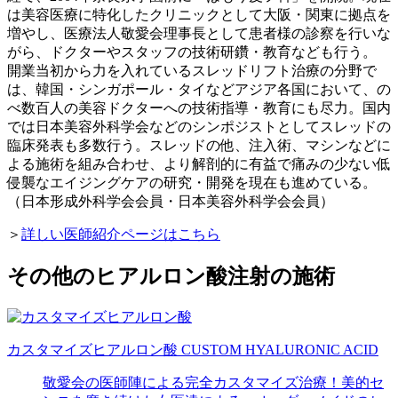
は美容医療に特化したクリニックとして大阪・関東に拠点を
増やし、医療法人敬愛会理事長として患者様の診察を行いな
がら、ドクターやスタッフの技術研鑽・教育なども行う。
開業当初から力を入れているスレッドリフト治療の分野で
は、韓国・シンガポール・タイなどアジア各国において、の
べ数百人の美容ドクターへの技術指導・教育にも尽力。国内
では日本美容外科学会などのシンポジストとしてスレッドの
臨床発表も多数行う。スレッドの他、注入術、マシンなどに
よる施術を組み合わせ、より解剖的に有益で痛みの少ない低
侵襲なエイジングケアの研究・開発を現在も進めている。
（日本形成外科学会会員・日本美容外科学会会員）
＞
詳しい医師紹介ページはこちら
その他のヒアルロン酸注射の施術
カスタマイズヒアルロン酸
CUSTOM HYALURONIC ACID
敬愛会の医師陣による完全カスタマイズ治療！美的セ