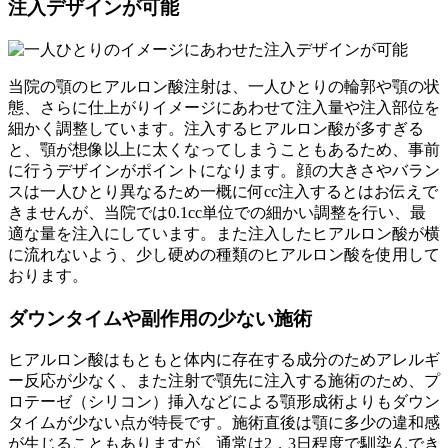
注入デザインが可能
当院の顎のヒアルロン酸注射は、一人ひとりの輪郭や顎の状
態、さらに仕上がりイメージにあわせて注入量や注入部位を
細かく調整しています。注入するヒアルロン酸が多すぎる
と、顎が想像以上に太くなってしまうこともあるため、事前
に行うデザインがポイントになります。顔の大きさやバラン
スは一人ひとり異なるため一概に何cc注入するとはお伝えで
きませんが、当院では0.1cc単位での細かい調整を行い、最
適な量を注入にしています。また注入したヒアルロン酸が横
に流れないよう、少し硬めの種類のヒアルロン酸を使用して
おります。
ダウンタイムや副作用の少ない施術
ヒアルロン酸はもともと体内に存在する成分のためアレルギ
ー反応が少なく、また注射で顎先に注入する施術のため、プ
ロテーゼ（シリコン）挿入などによる顎形成術よりもダウン
タイムが少ない点が特長です。施術直後は顎に多少の違和感
が生じることもありますが、通常は2，3日程度で馴染んでき