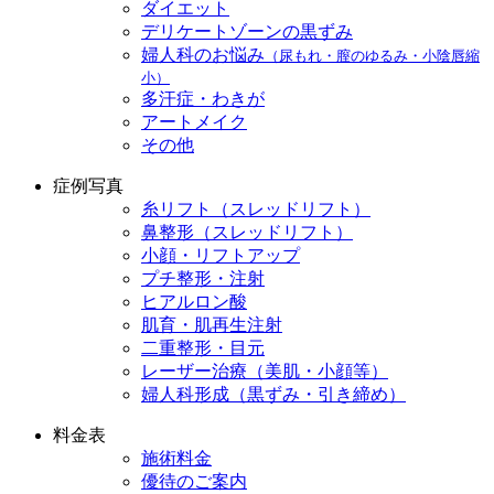
ダイエット
デリケートゾーンの黒ずみ
婦人科のお悩み
（尿もれ・膣のゆるみ・小陰唇縮
小）
多汗症・わきが
アートメイク
その他
症例写真
糸リフト（スレッドリフト）
鼻整形（スレッドリフト）
小顔・リフトアップ
プチ整形・注射
ヒアルロン酸
肌育・肌再生注射
二重整形・目元
レーザー治療（美肌・小顔等）
婦人科形成（黒ずみ・引き締め）
料金表
施術料金
優待のご案内