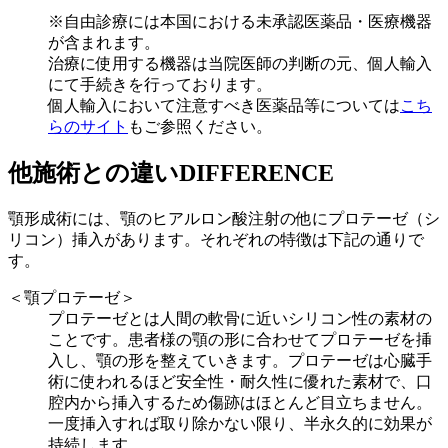
※自由診療には本国における未承認医薬品・医療機器
が含まれます。
治療に使用する機器は当院医師の判断の元、個人輸入
にて手続きを行っております。
個人輸入において注意すべき医薬品等については
こち
らのサイト
もご参照ください。
他施術との違い
DIFFERENCE
顎形成術には、顎のヒアルロン酸注射の他にプロテーゼ（シ
リコン）挿入があります。それぞれの特徴は下記の通りで
す。
＜顎プロテーゼ＞
プロテーゼとは人間の軟骨に近いシリコン性の素材の
ことです。患者様の顎の形に合わせてプロテーゼを挿
入し、顎の形を整えていきます。プロテーゼは心臓手
術に使われるほど安全性・耐久性に優れた素材で、口
腔内から挿入するため傷跡はほとんど目立ちません。
一度挿入すれば取り除かない限り、半永久的に効果が
持続します。