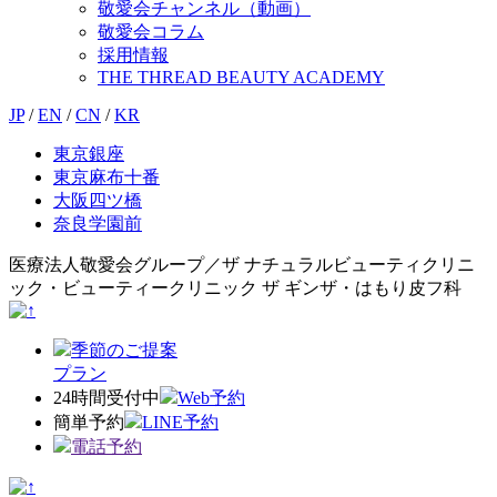
敬愛会チャンネル（動画）
敬愛会コラム
採用情報
THE THREAD BEAUTY ACADEMY
JP
/
EN
/
CN
/
KR
東京銀座
東京麻布十番
大阪四ツ橋
奈良学園前
医療法人敬愛会グループ／ザ ナチュラルビューティクリニ
ック・ビューティークリニック ザ ギンザ・はもり皮フ科
季節のご提案
プラン
24時間受付中
Web予約
簡単予約
LINE予約
電話予約