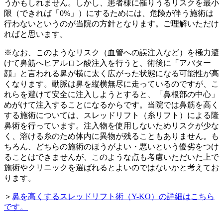
うかもしれません。しかし、患者様に罹りうるリスクを最小
限（できれば「0%」）にするためには、危険が伴う施術は
行わないというのが当院の方針となります。ご理解いただけ
ればと思います。
※なお、このようなリスク（血管への誤注入など）を極力避
けて鼻筋へヒアルロン酸注入を行うと、術後に「アバター
顔」と言われる鼻が横に太く広がった状態になる可能性が高
くなります。動脈は鼻を縦横無尽に走っているのですが、こ
れらを避けて安全に注入しようとすると、「鼻根部の中心」
めがけて注入することになるからです。当院では鼻筋を高く
する施術については、スレッドリフト（糸リフト）による隆
鼻術を行っています。注入物を使用しないためリスクが少な
く、溶ける糸のため体内に異物が残ることもありません。も
ちろん、どちらの施術のほうがよい・悪いという優劣をつけ
ることはできませんが、このような点も考慮いただいた上で
施術やクリニックを選ばれるとよいのではないかと考えてお
ります。
＞
鼻を高くするスレッドリフト術（Y-KO）の詳細はこちら
です。