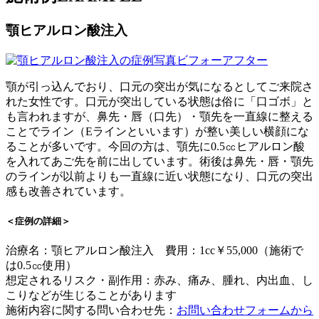
顎ヒアルロン酸注入
顎が引っ込んでおり、口元の突出が気になるとしてご来院さ
れた女性です。口元が突出している状態は俗に「口ゴボ」と
も言われますが、鼻先・唇（口先）・顎先を一直線に整える
ことでライン（Eラインといいます）が整い美しい横顔にな
ることが多いです。今回の方は、顎先に0.5㏄ヒアルロン酸
を入れてあご先を前に出しています。術後は鼻先・唇・顎先
のラインが以前よりも一直線に近い状態になり、口元の突出
感も改善されています。
＜症例の詳細＞
治療名：顎ヒアルロン酸注入 費用：1cc￥55,000（施術で
は0.5㏄使用）
想定されるリスク・副作用：赤み、痛み、腫れ、内出血、し
こりなどが生じることがあります
施術内容に関する問い合わせ先：
お問い合わせフォームから