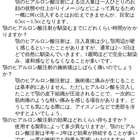
顎のヒアルロン酸注射による注入量は一人ひとりのお
顔の状態や仕上がりイメージなどによって異なるため
一概に何cc注入するとはお伝えできませんが、目安は
0.5cc～1.5ccとなります。
顎のヒアルロン酸注射が馴染むまでにどれくらい時間がかか
りますか？
顎のヒアルロン酸注射は、注入直後は少し顎周辺が硬
く感じるといったことがありますが、通常は2～3日ほ
どで自然に馴染んでいきます。1週間ほどで完全に馴染
み、違和感などもなくなることが多いです。
顎のヒアルロン酸注射の施術後はしばらく痛いのでしょう
か？
顎のヒアルロン酸注射は、施術後に痛みが生じること
は基本的にありません。ただしヒアルロン酸を注入し
たことで顎の皮下組織が圧迫されることで、一次的に
筋肉痛のような軽い痛みを感じる場合があります。ど
うしても気になる際には、アイスノンなどで患部を冷
やすとよいでしょう。
顎のヒアルロン酸注射の効果はどれくらい持ちますか？
使用する製剤によって多少異なりますが、顎のヒアル
ロン酸注射は半年～2年ほど効果が持続することが多い
です。一度の施術でも効果を実感いただけますが、繰