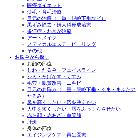
医療ダイエット
薄毛・育毛治療
目元の治療（二重・眼瞼下垂など）
黒ずみ除去・婦人科形成治療
多汗症・わきが治療
アートメイク
メディカルエステ・ピーリング
その他
お悩みから探す
お顔の部位
しわ・たるみ・フェイスライン
シミ・そばかす・くすみ
毛穴・肌質改善・ニキビ
目元のお悩み（二重・眼瞼下垂・くま・まぶたの
たるみ）
鼻を高くしたい・形を整えたい
人中を短くしたい・唇をふっくらさせたい
赤ら顔・赤あざ・血管腫
肝斑
身体の部位
エイジングケア・再生医療