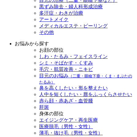
目元の治療（二重・眼瞼下垂など）
黒ずみ除去・婦人科形成治療
多汗症・わきが治療
アートメイク
メディカルエステ・ピーリング
その他
お悩みから探す
お顔の部位
しわ・たるみ・フェイスライン
シミ・そばかす・くすみ
毛穴・肌質改善・ニキビ
目元のお悩み
（二重・眼瞼下垂・くま・まぶたの
たるみ）
鼻を高くしたい・形を整えたい
人中を短くしたい・唇をふっくらさせたい
赤ら顔・赤あざ・血管腫
肝斑
身体の部位
エイジングケア・再生医療
医療脱毛（男性・女性）
薄毛・抜け毛（男性・女性）