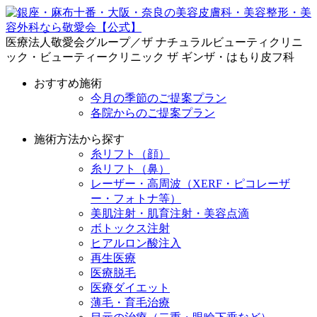
医療法人敬愛会グループ／ザ ナチュラルビューティクリニ
ック・ビューティークリニック ザ ギンザ・はもり皮フ科
おすすめ施術
今月の季節のご提案プラン
各院からのご提案プラン
施術方法から探す
糸リフト（顔）
糸リフト（鼻）
レーザー・高周波（XERF・ピコレーザ
ー・フォトナ等）
美肌注射・肌育注射・美容点滴
ボトックス注射
ヒアルロン酸注入
再生医療
医療脱毛
医療ダイエット
薄毛・育毛治療