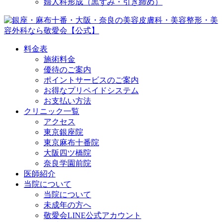
婦人科形成（黒ずみ・引き締め）
料金表
施術料金
優待のご案内
ポイントサービスのご案内
お得なプリペイドシステム
お支払い方法
クリニック一覧
アクセス
東京銀座院
東京麻布十番院
大阪四ツ橋院
奈良学園前院
医師紹介
当院について
当院について
未成年の方へ
敬愛会LINE公式アカウント