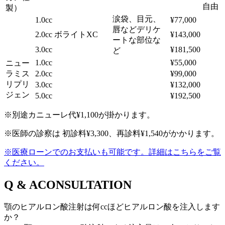
自由
製）
涙袋、目元、
1.0cc
¥77,000
唇などデリケ
2.0cc
ボライトXC
¥143,000
ートな部位な
3.0cc
¥181,500
ど
1.0cc
¥55,000
ニュー
ラミス
2.0cc
¥99,000
リプリ
3.0cc
¥132,000
ジェン
5.0cc
¥192,500
※別途カニューレ代¥1,100が掛かります。
※医師の診察は 初診料¥3,300、再診料¥1,540がかかります。
※医療ローンでのお支払いも可能です。詳細はこちらをご覧
ください。
Q & A
CONSULTATION
顎のヒアルロン酸注射は何ccほどヒアルロン酸を注入します
か？