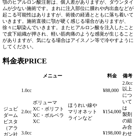
顎のヒアルロン酸注射は、個人差がありますが、ダウンタイ
ムが少ない施術です。まれに注入部位に腫れや内出血などが
起こる可能性はありますが、術後の経過とともに落ち着いて
いきます。施術直後に顎が硬く感じる場合がありますが、
徐々に馴染んでいきます。またヒアルロン酸を注入したこと
で皮下組織が押され、軽い筋肉痛のような感覚が生じること
がありますが、気になる場合はアイスノン等で冷やすように
してください。
料金表
PRICE
メニュー
料金
備考
2.0cc
以上
1.0cc
¥88,000
につ
いて
ボリューマ
ほうれい線や
は
ジュビ
XC・ボリフト
2.0cc
マリオネット
¥154,000
製剤
ダーム
XC・ボルベラ
ラインなど
の組
XC
ビスタ
み合
（アラ
3.0cc
¥198,000
わせ
ガン社