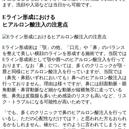
ます。洗顔や入浴などは当日から可能です。
Eライン形成における
ヒアルロン酸注入の注意点
Eライン形成術は「顎」の他、「口元」や「鼻」のバランス
を整えて美しい横顔のラインを形成する施術です。当院では
Eライン形成術として顎や唇へのヒアルロン酸注入を行って
おります。なお「鼻」については、多くのクリニックが顎・
唇と同様にヒアルロン酸注入を行っていますが、当院では
（鼻先・鼻筋いずれにおいても）鼻へのヒアルロン酸注入は
行っておりません。理由は様々ですが、鼻には顔面動脈・眼
角動脈・鼻背動脈など細かな動脈が縦横無尽に走っている
他、鼻先は皮脂腺も多いため感染のリスクも高いなど、リス
ク・トラブルになる可能性が高いためです。
「でも、多くのクリニックで鼻のヒアルロン酸注入を行って
いるし、ただの心配性なだけでは？」と思われた方もおられ
るかもしれません。確かに、そのように言われてしまうとそ