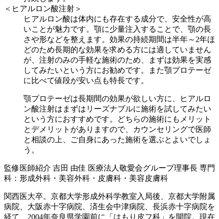
＜ヒアルロン酸注射＞
ヒアルロン酸は体内にも存在する成分で、安全性が高
いことが魅力です。顎に少量注入することで、顎の長
さや形などを整えます。効果の持続期間は半年～2年ほ
どのため長期的な効果を求める方には適していません
が、注射のみの手軽な施術のため、まずは効果を実感
してみたいという方にお勧めです。また顎プロテーゼ
に比べて値段が安い点も特長です。
顎プロテーゼは長期間の効果が欲しい方に、ヒアルロ
ン酸注射はまずはリーズナブルに施術を試してみたい
という方におすすめです。どちらの施術にもメリット
とデメリットがありますので、カウンセリングで医師
と相談の上、ご自身にあった施術を選ぶとよいでしょ
う。
監修医師紹介
吉田 由佳
医療法人敬愛会グループ理事長
専門
科：形成外科・美容外科・皮膚科・美容皮膚科
関西医大卒。京都大学形成外科学教室入局後、京都大学附属
病院、大阪赤十字病院、済生会中津病院、長浜赤十字病院を
経て、2004年奈良県学園前に「はもり皮フ科」を開院。現在