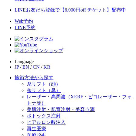
LINEお友だち登録で【6,000円off チケット】配布中
Web予約
LINE予約
Language
JP
/
EN
/
CN
/
KR
施術方法から探す
糸リフト（顔）
糸リフト（鼻）
レーザー・高周波（XERF・ピコレーザー・フォ
トナ等）
美肌注射・肌育注射・美容点滴
ボトックス注射
ヒアルロン酸注入
再生医療
医療脱毛