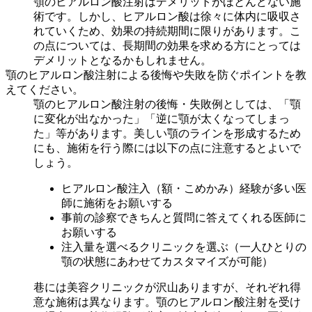
顎のヒアルロン酸注射はデメリットがほとんどない施
術です。しかし、ヒアルロン酸は徐々に体内に吸収さ
れていくため、効果の持続期間に限りがあります。こ
の点については、長期間の効果を求める方にとっては
デメリットとなるかもしれません。
顎のヒアルロン酸注射による後悔や失敗を防ぐポイントを教
えてください。
顎のヒアルロン酸注射の後悔・失敗例としては、「顎
に変化が出なかった」「逆に顎が太くなってしまっ
た」等があります。美しい顎のラインを形成するため
にも、施術を行う際には以下の点に注意するとよいで
しょう。
ヒアルロン酸注入（額・こめかみ）経験が多い医
師に施術をお願いする
事前の診察できちんと質問に答えてくれる医師に
お願いする
注入量を選べるクリニックを選ぶ（一人ひとりの
顎の状態にあわせてカスタマイズが可能）
巷には美容クリニックが沢山ありますが、それぞれ得
意な施術は異なります。顎のヒアルロン酸注射を受け