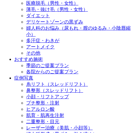
医療脱毛（男性・女性）
薄毛・抜け毛（男性・女性）
ダイエット
デリケートゾーンの黒ずみ
婦人科のお悩み（尿もれ・膣のゆるみ・小陰唇縮
小）
多汗症・わきが
アートメイク
その他
おすすめ施術
季節のご提案プラン
各院からのご提案プラン
症例写真
糸リフト（スレッドリフト）
鼻整形（スレッドリフト）
小顔・リフトアップ
プチ整形・注射
ヒアルロン酸
肌育・肌再生注射
二重整形・目元
レーザー治療（美肌・小顔等）