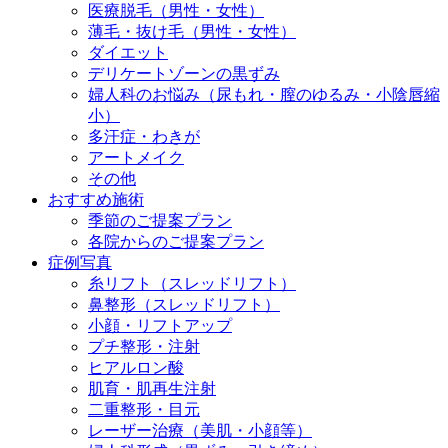
医療脱毛（男性・女性）
薄毛・抜け毛（男性・女性）
ダイエット
デリケートゾーンの黒ずみ
婦人科のお悩み（尿もれ・膣のゆるみ・小陰唇縮
小）
多汗症・わきが
アートメイク
その他
おすすめ施術
季節のご提案プラン
各院からのご提案プラン
症例写真
糸リフト（スレッドリフト）
鼻整形（スレッドリフト）
小顔・リフトアップ
プチ整形・注射
ヒアルロン酸
肌育・肌再生注射
二重整形・目元
レーザー治療（美肌・小顔等）