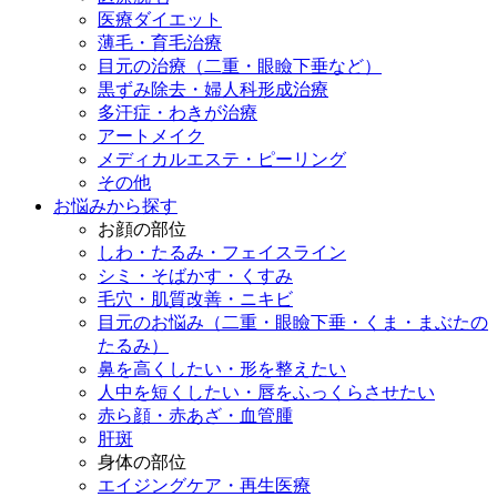
医療ダイエット
薄毛・育毛治療
目元の治療（二重・眼瞼下垂など）
黒ずみ除去・婦人科形成治療
多汗症・わきが治療
アートメイク
メディカルエステ・ピーリング
その他
お悩みから探す
お顔の部位
しわ・たるみ・フェイスライン
シミ・そばかす・くすみ
毛穴・肌質改善・ニキビ
目元のお悩み（二重・眼瞼下垂・くま・まぶたの
たるみ）
鼻を高くしたい・形を整えたい
人中を短くしたい・唇をふっくらさせたい
赤ら顔・赤あざ・血管腫
肝斑
身体の部位
エイジングケア・再生医療