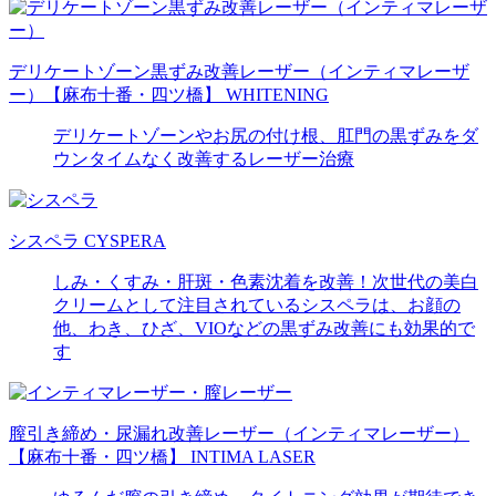
デリケートゾーン黒ずみ改善レーザー（インティマレーザ
ー）【麻布十番・四ツ橋】
WHITENING
デリケートゾーンやお尻の付け根、肛門の黒ずみをダ
ウンタイムなく改善するレーザー治療
シスペラ
CYSPERA
しみ・くすみ・肝斑・色素沈着を改善！次世代の美白
クリームとして注目されているシスペラは、お顔の
他、わき、ひざ、VIOなどの黒ずみ改善にも効果的で
す
膣引き締め・尿漏れ改善レーザー（インティマレーザー）
【麻布十番・四ツ橋】
INTIMA LASER