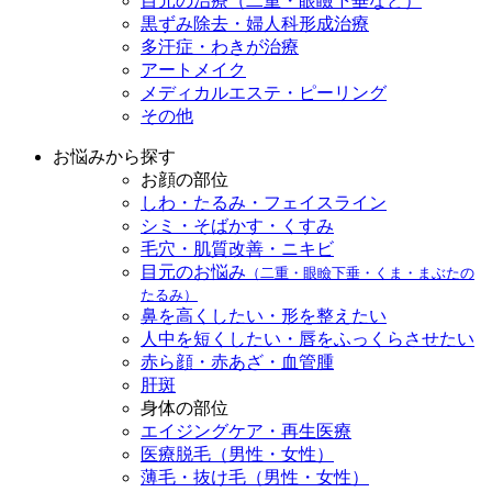
目元の治療（二重・眼瞼下垂など）
黒ずみ除去・婦人科形成治療
多汗症・わきが治療
アートメイク
メディカルエステ・ピーリング
その他
お悩みから探す
お顔の部位
しわ・たるみ・フェイスライン
シミ・そばかす・くすみ
毛穴・肌質改善・ニキビ
目元のお悩み
（二重・眼瞼下垂・くま・まぶたの
たるみ）
鼻を高くしたい・形を整えたい
人中を短くしたい・唇をふっくらさせたい
赤ら顔・赤あざ・血管腫
肝斑
身体の部位
エイジングケア・再生医療
医療脱毛（男性・女性）
薄毛・抜け毛（男性・女性）