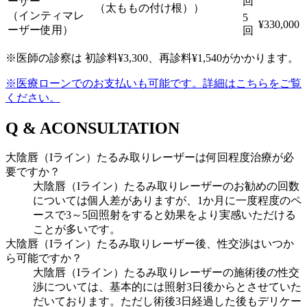
ーザー
回
（太ももの付け根））
（インティマレ
5
¥330,000
ーザー使用）
回
※医師の診察は 初診料¥3,300、再診料¥1,540がかかります。
※医療ローンでのお支払いも可能です。詳細はこちらをご覧
ください。
Q & A
CONSULTATION
大陰唇（Iライン）たるみ取りレーザーは何回程度治療が必
要ですか？
大陰唇（Iライン）たるみ取りレーザーのお勧めの回数
については個人差がありますが、1か月に一度程度のペ
ースで3～5回照射をすると効果をより実感いただける
ことが多いです。
大陰唇（Iライン）たるみ取りレーザー後、性交渉はいつか
ら可能ですか？
大陰唇（Iライン）たるみ取りレーザーの施術後の性交
渉については、基本的には照射3日後からとさせていた
だいております。ただし術後3日経過した後もデリケー