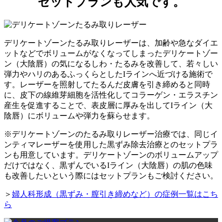
セットプランも人気です。
デリケートゾーンたるみ取りレーザーは、加齢や急なダイエ
ットなどでボリュームがなくなってしまったデリケートゾー
ン（大陰唇）の気になるしわ・たるみを改善して、若々しい
弾力やハリのあるふっくらとしたIラインへ近づける施術で
す。レーザーを照射してたるんだ皮膚を引き締めると同時
に、皮下の線維芽細胞を活性化してコラーゲン・エラスチン
産生を促進することで、表皮層に厚みを出してIライン（大
陰唇）にボリュームや弾力を蘇らせます。
※デリケートゾーンのたるみ取りレーザー治療では、同じイ
ンティマレーザーを使用した黒ずみ除去治療とのセットプラ
ンも用意しています。デリケートゾーンのボリュームアップ
だけではなく、黒ずんでいるIライン（大陰唇）の肌の色味
も改善したいという際にはセットプランもご検討ください。
＞
婦人科形成（黒ずみ・膣引き締めなど）の症例一覧はこち
ら