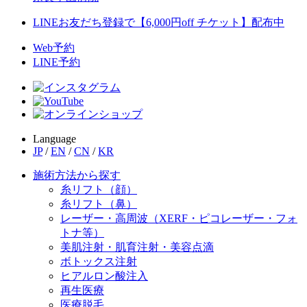
LINEお友だち登録で【6,000円off チケット】配布中
Web予約
LINE予約
Language
JP
/
EN
/
CN
/
KR
施術方法から探す
糸リフト（顔）
糸リフト（鼻）
レーザー・高周波（XERF・ピコレーザー・フォ
トナ等）
美肌注射・肌育注射・美容点滴
ボトックス注射
ヒアルロン酸注入
再生医療
医療脱毛