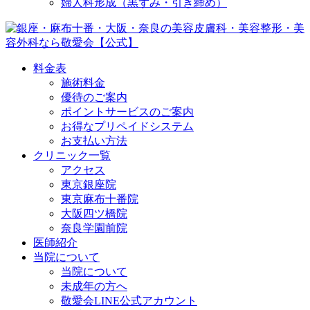
婦人科形成（黒ずみ・引き締め）
料金表
施術料金
優待のご案内
ポイントサービスのご案内
お得なプリペイドシステム
お支払い方法
クリニック一覧
アクセス
東京銀座院
東京麻布十番院
大阪四ツ橋院
奈良学園前院
医師紹介
当院について
当院について
未成年の方へ
敬愛会LINE公式アカウント