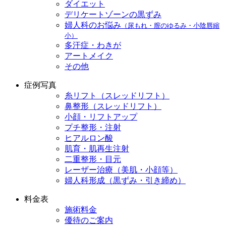
ダイエット
デリケートゾーンの黒ずみ
婦人科のお悩み
（尿もれ・膣のゆるみ・小陰唇縮
小）
多汗症・わきが
アートメイク
その他
症例写真
糸リフト（スレッドリフト）
鼻整形（スレッドリフト）
小顔・リフトアップ
プチ整形・注射
ヒアルロン酸
肌育・肌再生注射
二重整形・目元
レーザー治療（美肌・小顔等）
婦人科形成（黒ずみ・引き締め）
料金表
施術料金
優待のご案内