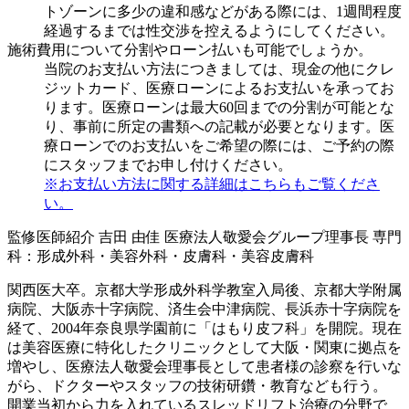
トゾーンに多少の違和感などがある際には、1週間程度
経過するまでは性交渉を控えるようにしてください。
施術費用について分割やローン払いも可能でしょうか。
当院のお支払い方法につきましては、現金の他にクレ
ジットカード、医療ローンによるお支払いを承ってお
ります。医療ローンは最大60回までの分割が可能とな
り、事前に所定の書類への記載が必要となります。医
療ローンでのお支払いをご希望の際には、ご予約の際
にスタッフまでお申し付けください。
※お支払い方法に関する詳細はこちらもご覧くださ
い。
監修医師紹介
吉田 由佳
医療法人敬愛会グループ理事長
専門
科：形成外科・美容外科・皮膚科・美容皮膚科
関西医大卒。京都大学形成外科学教室入局後、京都大学附属
病院、大阪赤十字病院、済生会中津病院、長浜赤十字病院を
経て、2004年奈良県学園前に「はもり皮フ科」を開院。現在
は美容医療に特化したクリニックとして大阪・関東に拠点を
増やし、医療法人敬愛会理事長として患者様の診察を行いな
がら、ドクターやスタッフの技術研鑽・教育なども行う。
開業当初から力を入れているスレッドリフト治療の分野で