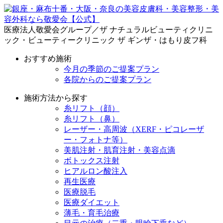
医療法人敬愛会グループ／ザ ナチュラルビューティクリニ
ック・ビューティークリニック ザ ギンザ・はもり皮フ科
おすすめ施術
今月の季節のご提案プラン
各院からのご提案プラン
施術方法から探す
糸リフト（顔）
糸リフト（鼻）
レーザー・高周波（XERF・ピコレーザ
ー・フォトナ等）
美肌注射・肌育注射・美容点滴
ボトックス注射
ヒアルロン酸注入
再生医療
医療脱毛
医療ダイエット
薄毛・育毛治療