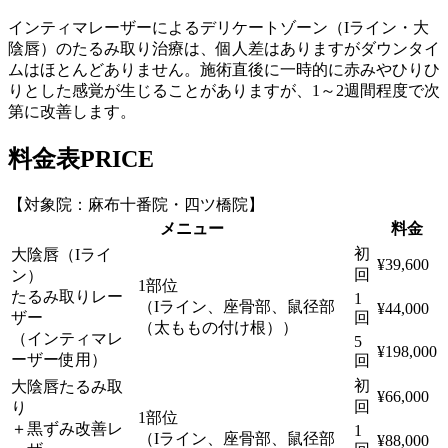
インティマレーザーによるデリケートゾーン（Iライン・大
陰唇）のたるみ取り治療は、個人差はありますがダウンタイ
ムはほとんどありません。施術直後に一時的に赤みやひりひ
りとした感覚が生じることがありますが、1～2週間程度で次
第に改善します。
料金表
PRICE
【対象院：麻布十番院・四ツ橋院】
メニュー
料金
初
大陰唇（Iライ
¥39,600
回
ン）
1部位
たるみ取りレー
1
（Iライン、座骨部、鼠径部
¥44,000
ザー
回
（太ももの付け根））
（インティマレ
5
¥198,000
ーザー使用）
回
初
大陰唇たるみ取
¥66,000
回
り
1部位
＋黒ずみ改善レ
1
（Iライン、座骨部、鼠径部
¥88,000