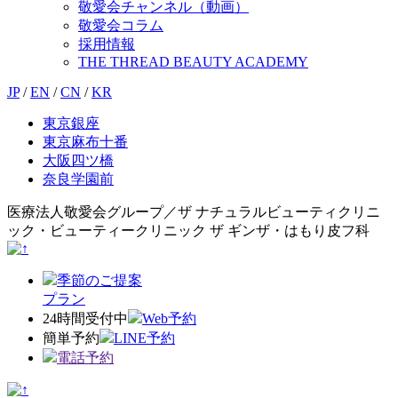
敬愛会チャンネル（動画）
敬愛会コラム
採用情報
THE THREAD BEAUTY ACADEMY
JP
/
EN
/
CN
/
KR
東京銀座
東京麻布十番
大阪四ツ橋
奈良学園前
医療法人敬愛会グループ／ザ ナチュラルビューティクリニ
ック・ビューティークリニック ザ ギンザ・はもり皮フ科
季節のご提案
プラン
24時間受付中
Web予約
簡単予約
LINE予約
電話予約