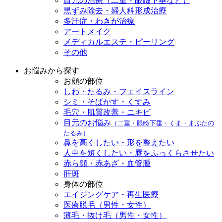
目元の治療（二重・眼瞼下垂など）
黒ずみ除去・婦人科形成治療
多汗症・わきが治療
アートメイク
メディカルエステ・ピーリング
その他
お悩みから探す
お顔の部位
しわ・たるみ・フェイスライン
シミ・そばかす・くすみ
毛穴・肌質改善・ニキビ
目元のお悩み
（二重・眼瞼下垂・くま・まぶたの
たるみ）
鼻を高くしたい・形を整えたい
人中を短くしたい・唇をふっくらさせたい
赤ら顔・赤あざ・血管腫
肝斑
身体の部位
エイジングケア・再生医療
医療脱毛（男性・女性）
薄毛・抜け毛（男性・女性）