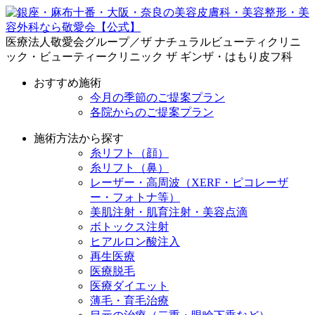
医療法人敬愛会グループ／ザ ナチュラルビューティクリニ
ック・ビューティークリニック ザ ギンザ・はもり皮フ科
おすすめ施術
今月の季節のご提案プラン
各院からのご提案プラン
施術方法から探す
糸リフト（顔）
糸リフト（鼻）
レーザー・高周波（XERF・ピコレーザ
ー・フォトナ等）
美肌注射・肌育注射・美容点滴
ボトックス注射
ヒアルロン酸注入
再生医療
医療脱毛
医療ダイエット
薄毛・育毛治療