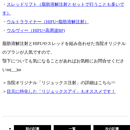
・
スレッドリフト（脂肪溶解注射とセットで行うことも多いで
す）
・
ウルトラライナー（HIFU×脂肪溶解注射）
・
ウルヴィー（HIFU×高周波RF)
脂肪溶解注射とHIFUやスレッドを組み合わせた当院オリジナル
のプランが人気ですので、
顎下についても気になることがあればお気軽にお問合せくださ
いm(__)m
＞当院オリジナル「リジュックス注射」の詳細はこちら^^
＞
目元に特化した「リジュックスアイ」もオススメです！
前の記事
一覧
次の記事