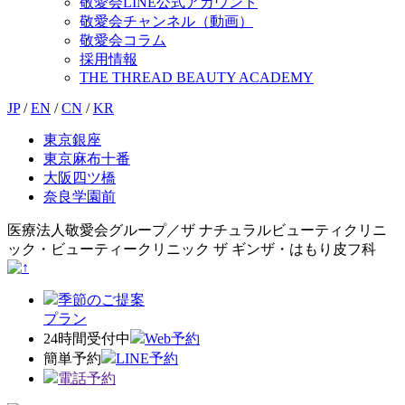
敬愛会LINE公式アカウント
敬愛会チャンネル（動画）
敬愛会コラム
採用情報
THE THREAD BEAUTY ACADEMY
JP
/
EN
/
CN
/
KR
東京銀座
東京麻布十番
大阪四ツ橋
奈良学園前
医療法人敬愛会グループ／ザ ナチュラルビューティクリニ
ック・ビューティークリニック ザ ギンザ・はもり皮フ科
季節のご提案
プラン
24時間受付中
Web予約
簡単予約
LINE予約
電話予約