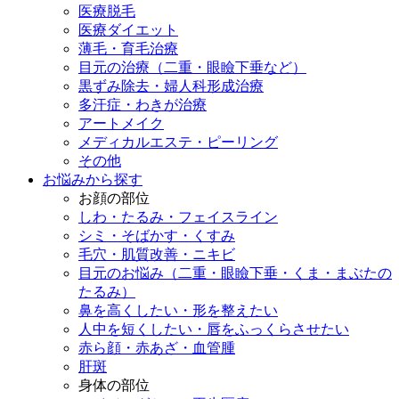
医療脱毛
医療ダイエット
薄毛・育毛治療
目元の治療（二重・眼瞼下垂など）
黒ずみ除去・婦人科形成治療
多汗症・わきが治療
アートメイク
メディカルエステ・ピーリング
その他
お悩みから探す
お顔の部位
しわ・たるみ・フェイスライン
シミ・そばかす・くすみ
毛穴・肌質改善・ニキビ
目元のお悩み（二重・眼瞼下垂・くま・まぶたの
たるみ）
鼻を高くしたい・形を整えたい
人中を短くしたい・唇をふっくらさせたい
赤ら顔・赤あざ・血管腫
肝斑
身体の部位