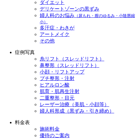
ダイエット
デリケートゾーンの黒ずみ
婦人科のお悩み
（尿もれ・膣のゆるみ・小陰唇縮
小）
多汗症・わきが
アートメイク
その他
症例写真
糸リフト（スレッドリフト）
鼻整形（スレッドリフト）
小顔・リフトアップ
プチ整形・注射
ヒアルロン酸
肌育・肌再生注射
二重整形・目元
レーザー治療（美肌・小顔等）
婦人科形成（黒ずみ・引き締め）
料金表
施術料金
優待のご案内