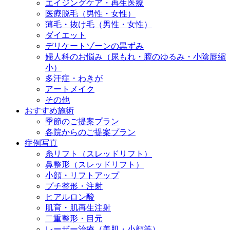
エイジングケア・再生医療
医療脱毛（男性・女性）
薄毛・抜け毛（男性・女性）
ダイエット
デリケートゾーンの黒ずみ
婦人科のお悩み（尿もれ・膣のゆるみ・小陰唇縮
小）
多汗症・わきが
アートメイク
その他
おすすめ施術
季節のご提案プラン
各院からのご提案プラン
症例写真
糸リフト（スレッドリフト）
鼻整形（スレッドリフト）
小顔・リフトアップ
プチ整形・注射
ヒアルロン酸
肌育・肌再生注射
二重整形・目元
レーザー治療（美肌・小顔等）