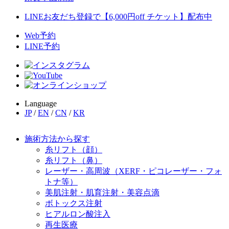
LINEお友だち登録で【6,000円off チケット】配布中
Web予約
LINE予約
Language
JP
/
EN
/
CN
/
KR
施術方法から探す
糸リフト（顔）
糸リフト（鼻）
レーザー・高周波（XERF・ピコレーザー・フォ
トナ等）
美肌注射・肌育注射・美容点滴
ボトックス注射
ヒアルロン酸注入
再生医療