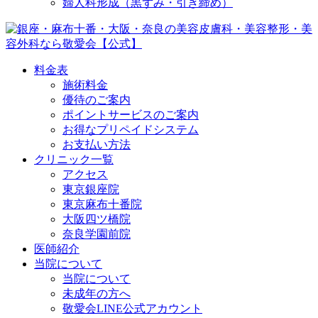
婦人科形成（黒ずみ・引き締め）
料金表
施術料金
優待のご案内
ポイントサービスのご案内
お得なプリペイドシステム
お支払い方法
クリニック一覧
アクセス
東京銀座院
東京麻布十番院
大阪四ツ橋院
奈良学園前院
医師紹介
当院について
当院について
未成年の方へ
敬愛会LINE公式アカウント