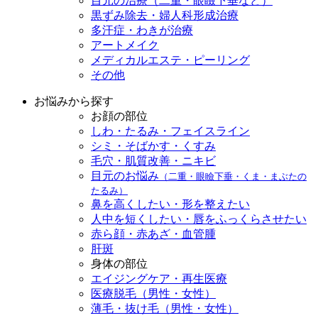
目元の治療（二重・眼瞼下垂など）
黒ずみ除去・婦人科形成治療
多汗症・わきが治療
アートメイク
メディカルエステ・ピーリング
その他
お悩みから探す
お顔の部位
しわ・たるみ・フェイスライン
シミ・そばかす・くすみ
毛穴・肌質改善・ニキビ
目元のお悩み
（二重・眼瞼下垂・くま・まぶたの
たるみ）
鼻を高くしたい・形を整えたい
人中を短くしたい・唇をふっくらさせたい
赤ら顔・赤あざ・血管腫
肝斑
身体の部位
エイジングケア・再生医療
医療脱毛（男性・女性）
薄毛・抜け毛（男性・女性）