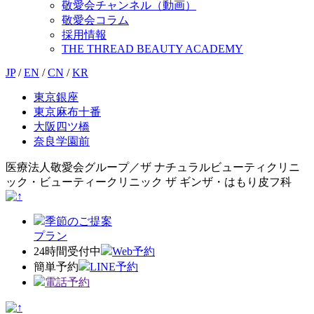
敬愛会チャンネル（動画）
敬愛会コラム
採用情報
THE THREAD BEAUTY ACADEMY
JP
/
EN
/
CN
/
KR
東京銀座
東京麻布十番
大阪四ツ橋
奈良学園前
医療法人敬愛会グループ／ザ ナチュラルビューティクリニ
ック・ビューティークリニック ザ ギンザ・はもり皮フ科
季節のご提案
プラン
24時間受付中
Web予約
簡単予約
LINE予約
電話予約