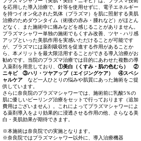
プラズマシャワー（美肌・美白・ニキビ）は、プラズマ技術
を応用した導入治療で、針等を使用せずに、電子エネルギー
を持つイオン化された気体（プラズマ）を肌に照射する美肌
治療のためダウンタイム（術後の赤み・腫れなど）がほとん
どなく、また施術中に痛みなどを感じることがありません。
プラズマシャワー単独の施術でもくすみ改善、ツヤ・ハリ感
アップといった美肌作用を実感いただけることが可能です
が、プラズマには薬剤吸収性を促進する作用があることか
ら、本メリットを最大限活用することができる導入治療がお
勧めです。当院のプラズマ治療では目的にあわせた複数の導
入薬剤を用意しており、
①美白（くすみ・肌の色むら） ②
ニキビ ③ハリ・ツヤアップ（エイジングケア） ④スペシ
ャルケア
など一人ひとりの悩みや肌質にあった施術をご提
供しています。
さらに奈良院のプラズマシャワーでは、施術前に乳酸5％の
肌に優しいピーリング治療をセットで行っております（追加
費用はございません）。これによってプラズマシャワーによ
る薬剤導入をより効果的に浸透させる作用の他、さらなる美
白・美肌効果が期待できます。
※本施術は奈良院での実施となります。
※奈良院ではプラズマシャワー以外に、導入治療機器