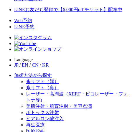
LINEお友だち登録で【6,000円off チケット】配布中
Web予約
LINE予約
Language
JP
/
EN
/
CN
/
KR
施術方法から探す
糸リフト（顔）
糸リフト（鼻）
レーザー・高周波（XERF・ピコレーザー・フォ
トナ等）
美肌注射・肌育注射・美容点滴
ボトックス注射
ヒアルロン酸注入
再生医療
医療脱毛