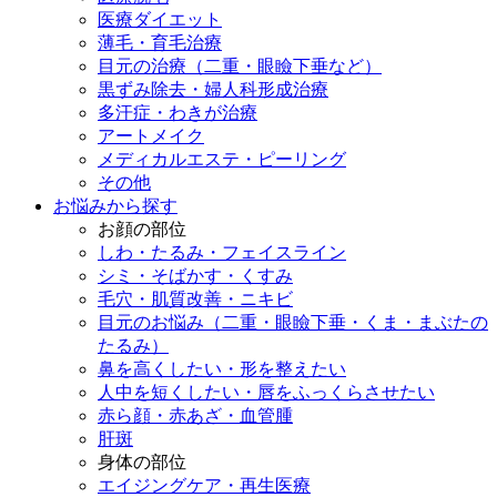
医療ダイエット
薄毛・育毛治療
目元の治療（二重・眼瞼下垂など）
黒ずみ除去・婦人科形成治療
多汗症・わきが治療
アートメイク
メディカルエステ・ピーリング
その他
お悩みから探す
お顔の部位
しわ・たるみ・フェイスライン
シミ・そばかす・くすみ
毛穴・肌質改善・ニキビ
目元のお悩み（二重・眼瞼下垂・くま・まぶたの
たるみ）
鼻を高くしたい・形を整えたい
人中を短くしたい・唇をふっくらさせたい
赤ら顔・赤あざ・血管腫
肝斑
身体の部位
エイジングケア・再生医療