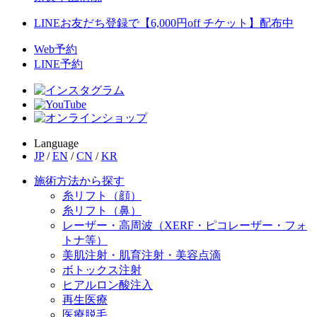
LINEお友だち登録で【6,000円off チケット】配布中
Web予約
LINE予約
Language
JP
/
EN
/
CN
/
KR
施術方法から探す
糸リフト（顔）
糸リフト（鼻）
レーザー・高周波（XERF・ピコレーザー・フォ
トナ等）
美肌注射・肌育注射・美容点滴
ボトックス注射
ヒアルロン酸注入
再生医療
医療脱毛