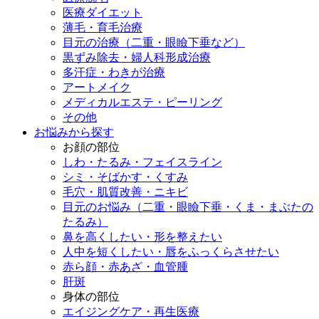
医療ダイエット
薄毛・育毛治療
目元の治療（二重・眼瞼下垂など）
黒ずみ除去・婦人科形成治療
多汗症・わきが治療
アートメイク
メディカルエステ・ピーリング
その他
お悩みから探す
お顔の部位
しわ・たるみ・フェイスライン
シミ・そばかす・くすみ
毛穴・肌質改善・ニキビ
目元のお悩み（二重・眼瞼下垂・くま・まぶたの
たるみ）
鼻を高くしたい・形を整えたい
人中を短くしたい・唇をふっくらさせたい
赤ら顔・赤あざ・血管腫
肝斑
身体の部位
エイジングケア・再生医療