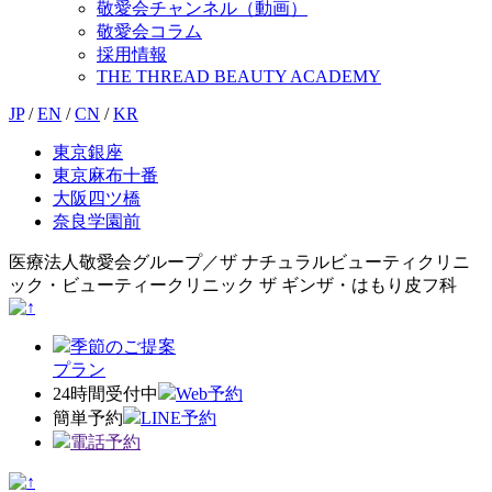
敬愛会チャンネル（動画）
敬愛会コラム
採用情報
THE THREAD BEAUTY ACADEMY
JP
/
EN
/
CN
/
KR
東京銀座
東京麻布十番
大阪四ツ橋
奈良学園前
医療法人敬愛会グループ／ザ ナチュラルビューティクリニ
ック・ビューティークリニック ザ ギンザ・はもり皮フ科
季節のご提案
プラン
24時間受付中
Web予約
簡単予約
LINE予約
電話予約