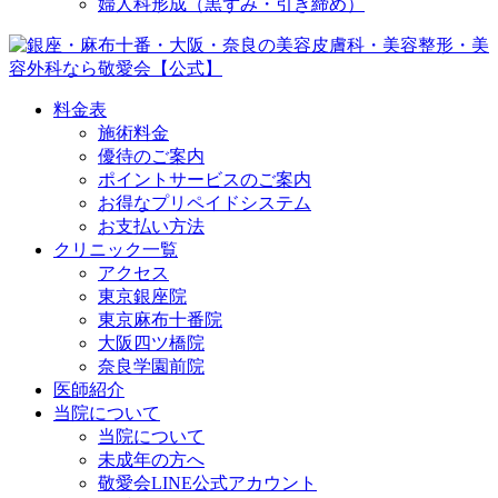
婦人科形成（黒ずみ・引き締め）
料金表
施術料金
優待のご案内
ポイントサービスのご案内
お得なプリペイドシステム
お支払い方法
クリニック一覧
アクセス
東京銀座院
東京麻布十番院
大阪四ツ橋院
奈良学園前院
医師紹介
当院について
当院について
未成年の方へ
敬愛会LINE公式アカウント