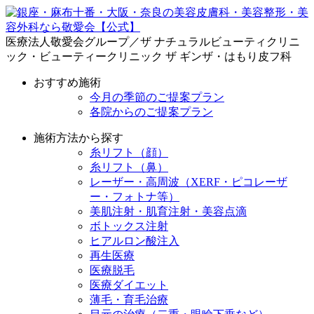
医療法人敬愛会グループ／ザ ナチュラルビューティクリニ
ック・ビューティークリニック ザ ギンザ・はもり皮フ科
おすすめ施術
今月の季節のご提案プラン
各院からのご提案プラン
施術方法から探す
糸リフト（顔）
糸リフト（鼻）
レーザー・高周波（XERF・ピコレーザ
ー・フォトナ等）
美肌注射・肌育注射・美容点滴
ボトックス注射
ヒアルロン酸注入
再生医療
医療脱毛
医療ダイエット
薄毛・育毛治療