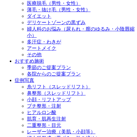
医療脱毛（男性・女性）
薄毛・抜け毛（男性・女性）
ダイエット
デリケートゾーンの黒ずみ
婦人科のお悩み（尿もれ・膣のゆるみ・小陰唇縮
小）
多汗症・わきが
アートメイク
その他
おすすめ施術
季節のご提案プラン
各院からのご提案プラン
症例写真
糸リフト（スレッドリフト）
鼻整形（スレッドリフト）
小顔・リフトアップ
プチ整形・注射
ヒアルロン酸
肌育・肌再生注射
二重整形・目元
レーザー治療（美肌・小顔等）