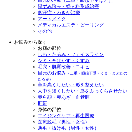
目元の治療（二重・眼瞼下垂など）
黒ずみ除去・婦人科形成治療
多汗症・わきが治療
アートメイク
メディカルエステ・ピーリング
その他
お悩みから探す
お顔の部位
しわ・たるみ・フェイスライン
シミ・そばかす・くすみ
毛穴・肌質改善・ニキビ
目元のお悩み
（二重・眼瞼下垂・くま・まぶたの
たるみ）
鼻を高くしたい・形を整えたい
人中を短くしたい・唇をふっくらさせたい
赤ら顔・赤あざ・血管腫
肝斑
身体の部位
エイジングケア・再生医療
医療脱毛（男性・女性）
薄毛・抜け毛（男性・女性）