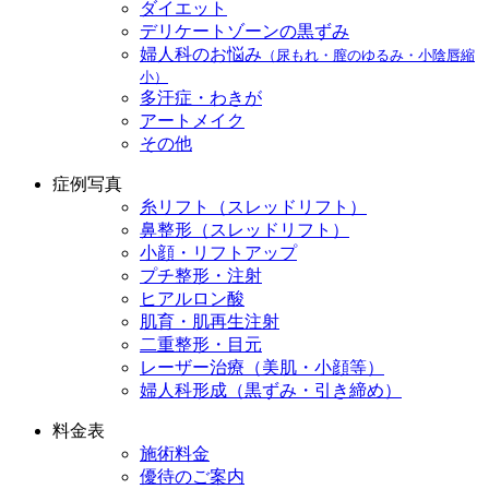
ダイエット
デリケートゾーンの黒ずみ
婦人科のお悩み
（尿もれ・膣のゆるみ・小陰唇縮
小）
多汗症・わきが
アートメイク
その他
症例写真
糸リフト（スレッドリフト）
鼻整形（スレッドリフト）
小顔・リフトアップ
プチ整形・注射
ヒアルロン酸
肌育・肌再生注射
二重整形・目元
レーザー治療（美肌・小顔等）
婦人科形成（黒ずみ・引き締め）
料金表
施術料金
優待のご案内