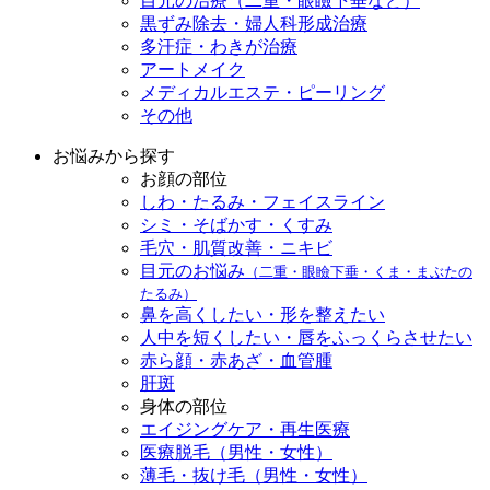
目元の治療（二重・眼瞼下垂など）
黒ずみ除去・婦人科形成治療
多汗症・わきが治療
アートメイク
メディカルエステ・ピーリング
その他
お悩みから探す
お顔の部位
しわ・たるみ・フェイスライン
シミ・そばかす・くすみ
毛穴・肌質改善・ニキビ
目元のお悩み
（二重・眼瞼下垂・くま・まぶたの
たるみ）
鼻を高くしたい・形を整えたい
人中を短くしたい・唇をふっくらさせたい
赤ら顔・赤あざ・血管腫
肝斑
身体の部位
エイジングケア・再生医療
医療脱毛（男性・女性）
薄毛・抜け毛（男性・女性）