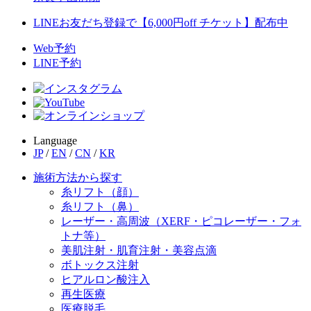
LINEお友だち登録で【6,000円off チケット】配布中
Web予約
LINE予約
Language
JP
/
EN
/
CN
/
KR
施術方法から探す
糸リフト（顔）
糸リフト（鼻）
レーザー・高周波（XERF・ピコレーザー・フォ
トナ等）
美肌注射・肌育注射・美容点滴
ボトックス注射
ヒアルロン酸注入
再生医療
医療脱毛