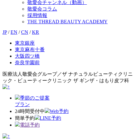
敬愛会チャンネル（動画）
敬愛会コラム
採用情報
THE THREAD BEAUTY ACADEMY
JP
/
EN
/
CN
/
KR
東京銀座
東京麻布十番
大阪四ツ橋
奈良学園前
医療法人敬愛会グループ／ザ ナチュラルビューティクリニ
ック・ビューティークリニック ザ ギンザ・はもり皮フ科
季節のご提案
プラン
24時間受付中
Web予約
簡単予約
LINE予約
電話予約