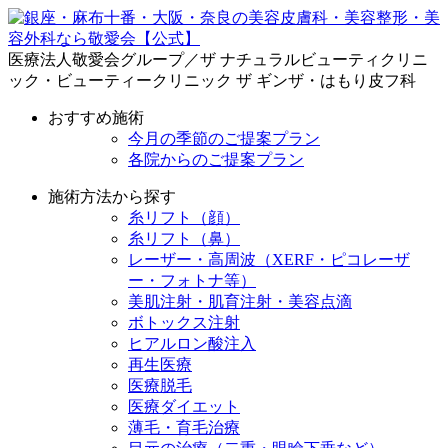
医療法人敬愛会グループ／ザ ナチュラルビューティクリニ
ック・ビューティークリニック ザ ギンザ・はもり皮フ科
おすすめ施術
今月の季節のご提案プラン
各院からのご提案プラン
施術方法から探す
糸リフト（顔）
糸リフト（鼻）
レーザー・高周波（XERF・ピコレーザ
ー・フォトナ等）
美肌注射・肌育注射・美容点滴
ボトックス注射
ヒアルロン酸注入
再生医療
医療脱毛
医療ダイエット
薄毛・育毛治療