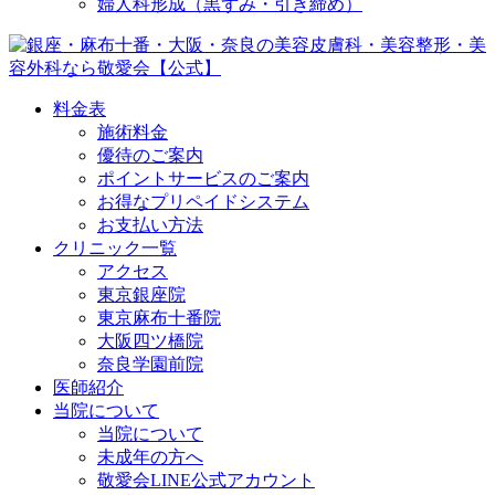
婦人科形成（黒ずみ・引き締め）
料金表
施術料金
優待のご案内
ポイントサービスのご案内
お得なプリペイドシステム
お支払い方法
クリニック一覧
アクセス
東京銀座院
東京麻布十番院
大阪四ツ橋院
奈良学園前院
医師紹介
当院について
当院について
未成年の方へ
敬愛会LINE公式アカウント