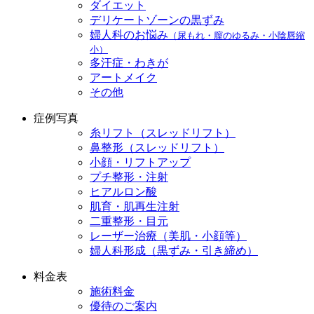
ダイエット
デリケートゾーンの黒ずみ
婦人科のお悩み
（尿もれ・膣のゆるみ・小陰唇縮
小）
多汗症・わきが
アートメイク
その他
症例写真
糸リフト（スレッドリフト）
鼻整形（スレッドリフト）
小顔・リフトアップ
プチ整形・注射
ヒアルロン酸
肌育・肌再生注射
二重整形・目元
レーザー治療（美肌・小顔等）
婦人科形成（黒ずみ・引き締め）
料金表
施術料金
優待のご案内