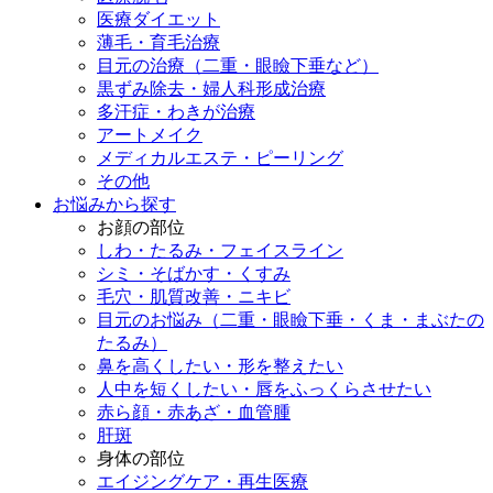
医療ダイエット
薄毛・育毛治療
目元の治療（二重・眼瞼下垂など）
黒ずみ除去・婦人科形成治療
多汗症・わきが治療
アートメイク
メディカルエステ・ピーリング
その他
お悩みから探す
お顔の部位
しわ・たるみ・フェイスライン
シミ・そばかす・くすみ
毛穴・肌質改善・ニキビ
目元のお悩み（二重・眼瞼下垂・くま・まぶたの
たるみ）
鼻を高くしたい・形を整えたい
人中を短くしたい・唇をふっくらさせたい
赤ら顔・赤あざ・血管腫
肝斑
身体の部位
エイジングケア・再生医療