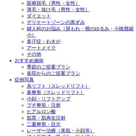
医療脱毛（男性・女性）
薄毛・抜け毛（男性・女性）
ダイエット
デリケートゾーンの黒ずみ
婦人科のお悩み（尿もれ・膣のゆるみ・小陰唇縮
小）
多汗症・わきが
アートメイク
その他
おすすめ施術
季節のご提案プラン
各院からのご提案プラン
症例写真
糸リフト（スレッドリフト）
鼻整形（スレッドリフト）
小顔・リフトアップ
プチ整形・注射
ヒアルロン酸
肌育・肌再生注射
二重整形・目元
レーザー治療（美肌・小顔等）