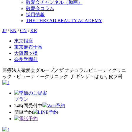
敬愛会チャンネル（動画）
敬愛会コラム
採用情報
THE THREAD BEAUTY ACADEMY
JP
/
EN
/
CN
/
KR
東京銀座
東京麻布十番
大阪四ツ橋
奈良学園前
医療法人敬愛会グループ／ザ ナチュラルビューティクリニ
ック・ビューティークリニック ザ ギンザ・はもり皮フ科
季節のご提案
プラン
24時間受付中
Web予約
簡単予約
LINE予約
電話予約