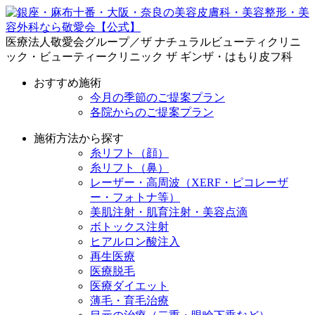
医療法人敬愛会グループ／ザ ナチュラルビューティクリニ
ック・ビューティークリニック ザ ギンザ・はもり皮フ科
おすすめ施術
今月の季節のご提案プラン
各院からのご提案プラン
施術方法から探す
糸リフト（顔）
糸リフト（鼻）
レーザー・高周波（XERF・ピコレーザ
ー・フォトナ等）
美肌注射・肌育注射・美容点滴
ボトックス注射
ヒアルロン酸注入
再生医療
医療脱毛
医療ダイエット
薄毛・育毛治療