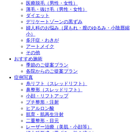
医療脱毛（男性・女性）
薄毛・抜け毛（男性・女性）
ダイエット
デリケートゾーンの黒ずみ
婦人科のお悩み（尿もれ・膣のゆるみ・小陰唇縮
小）
多汗症・わきが
アートメイク
その他
おすすめ施術
季節のご提案プラン
各院からのご提案プラン
症例写真
糸リフト（スレッドリフト）
鼻整形（スレッドリフト）
小顔・リフトアップ
プチ整形・注射
ヒアルロン酸
肌育・肌再生注射
二重整形・目元
レーザー治療（美肌・小顔等）