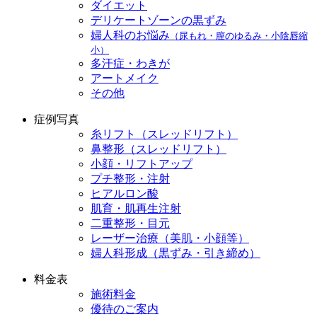
ダイエット
デリケートゾーンの黒ずみ
婦人科のお悩み
（尿もれ・膣のゆるみ・小陰唇縮
小）
多汗症・わきが
アートメイク
その他
症例写真
糸リフト（スレッドリフト）
鼻整形（スレッドリフト）
小顔・リフトアップ
プチ整形・注射
ヒアルロン酸
肌育・肌再生注射
二重整形・目元
レーザー治療（美肌・小顔等）
婦人科形成（黒ずみ・引き締め）
料金表
施術料金
優待のご案内