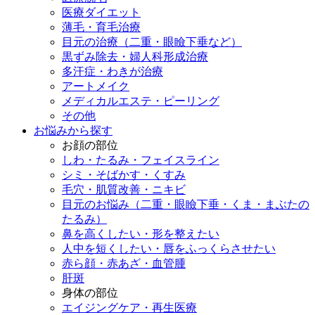
医療ダイエット
薄毛・育毛治療
目元の治療（二重・眼瞼下垂など）
黒ずみ除去・婦人科形成治療
多汗症・わきが治療
アートメイク
メディカルエステ・ピーリング
その他
お悩みから探す
お顔の部位
しわ・たるみ・フェイスライン
シミ・そばかす・くすみ
毛穴・肌質改善・ニキビ
目元のお悩み（二重・眼瞼下垂・くま・まぶたの
たるみ）
鼻を高くしたい・形を整えたい
人中を短くしたい・唇をふっくらさせたい
赤ら顔・赤あざ・血管腫
肝斑
身体の部位
エイジングケア・再生医療