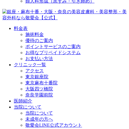
婦人科形成（黒ずみ・引き締め）
料金表
施術料金
優待のご案内
ポイントサービスのご案内
お得なプリペイドシステム
お支払い方法
クリニック一覧
アクセス
東京銀座院
東京麻布十番院
大阪四ツ橋院
奈良学園前院
医師紹介
当院について
当院について
未成年の方へ
敬愛会LINE公式アカウント