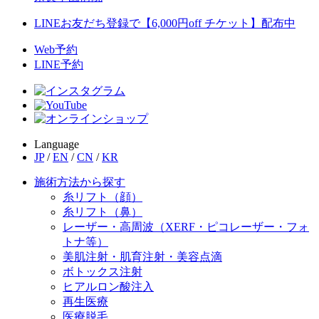
LINEお友だち登録で【6,000円off チケット】配布中
Web予約
LINE予約
Language
JP
/
EN
/
CN
/
KR
施術方法から探す
糸リフト（顔）
糸リフト（鼻）
レーザー・高周波（XERF・ピコレーザー・フォ
トナ等）
美肌注射・肌育注射・美容点滴
ボトックス注射
ヒアルロン酸注入
再生医療
医療脱毛