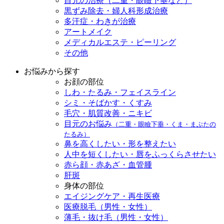
目元の治療（二重・眼瞼下垂など）
黒ずみ除去・婦人科形成治療
多汗症・わきが治療
アートメイク
メディカルエステ・ピーリング
その他
お悩みから探す
お顔の部位
しわ・たるみ・フェイスライン
シミ・そばかす・くすみ
毛穴・肌質改善・ニキビ
目元のお悩み
（二重・眼瞼下垂・くま・まぶたの
たるみ）
鼻を高くしたい・形を整えたい
人中を短くしたい・唇をふっくらさせたい
赤ら顔・赤あざ・血管腫
肝斑
身体の部位
エイジングケア・再生医療
医療脱毛（男性・女性）
薄毛・抜け毛（男性・女性）