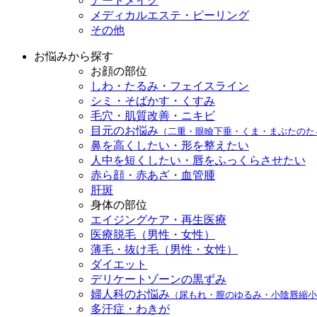
アートメイク
メディカルエステ・ピーリング
その他
お悩みから探す
お顔の部位
しわ・たるみ・フェイスライン
シミ・そばかす・くすみ
毛穴・肌質改善・ニキビ
目元のお悩み
（二重・眼瞼下垂・くま・まぶたのた
鼻を高くしたい・形を整えたい
人中を短くしたい・唇をふっくらさせたい
赤ら顔・赤あざ・血管腫
肝斑
身体の部位
エイジングケア・再生医療
医療脱毛（男性・女性）
薄毛・抜け毛（男性・女性）
ダイエット
デリケートゾーンの黒ずみ
婦人科のお悩み
（尿もれ・膣のゆるみ・小陰唇縮小
多汗症・わきが