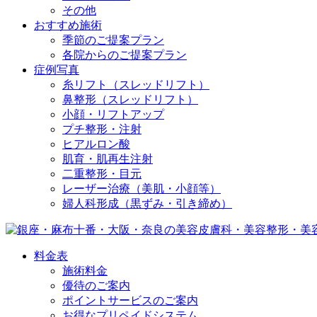
その他
おすすめ施術
季節のご提案プラン
各院からのご提案プラン
症例写真
糸リフト（スレッドリフト）
鼻整形（スレッドリフト）
小顔・リフトアップ
プチ整形・注射
ヒアルロン酸
肌育・肌再生注射
二重整形・目元
レーザー治療（美肌・小顔等）
婦人科形成（黒ずみ・引き締め）
料金表
施術料金
優待のご案内
ポイントサービスのご案内
お得なプリペイドシステム