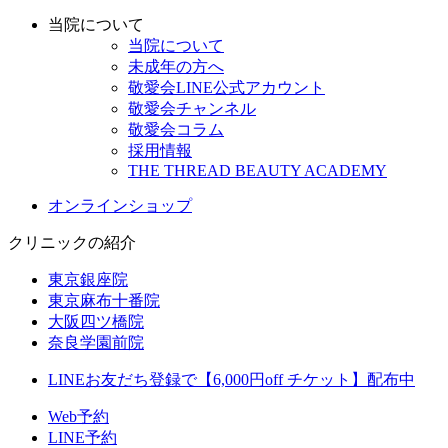
当院について
当院について
未成年の方へ
敬愛会LINE公式アカウント
敬愛会チャンネル
敬愛会コラム
採用情報
THE THREAD BEAUTY ACADEMY
オンラインショップ
クリニックの紹介
東京銀座院
東京麻布十番院
大阪四ツ橋院
奈良学園前院
LINEお友だち登録で【6,000円off チケット】配布中
Web予約
LINE予約