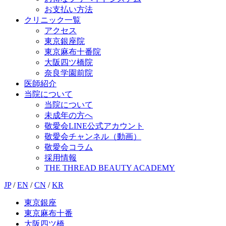
お支払い方法
クリニック一覧
アクセス
東京銀座院
東京麻布十番院
大阪四ツ橋院
奈良学園前院
医師紹介
当院について
当院について
未成年の方へ
敬愛会LINE公式アカウント
敬愛会チャンネル（動画）
敬愛会コラム
採用情報
THE THREAD BEAUTY ACADEMY
JP
/
EN
/
CN
/
KR
東京銀座
東京麻布十番
大阪四ツ橋