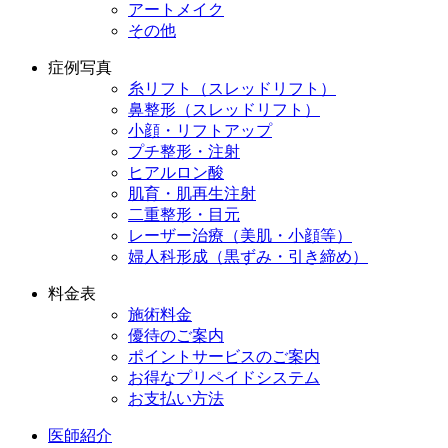
アートメイク
その他
症例写真
糸リフト（スレッドリフト）
鼻整形（スレッドリフト）
小顔・リフトアップ
プチ整形・注射
ヒアルロン酸
肌育・肌再生注射
二重整形・目元
レーザー治療（美肌・小顔等）
婦人科形成（黒ずみ・引き締め）
料金表
施術料金
優待のご案内
ポイントサービスのご案内
お得なプリペイドシステム
お支払い方法
医師紹介