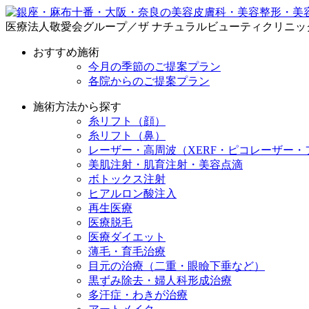
医療法人敬愛会グループ／ザ ナチュラルビューティクリニッ
おすすめ施術
今月の季節のご提案プラン
各院からのご提案プラン
施術方法から探す
糸リフト（顔）
糸リフト（鼻）
レーザー・高周波（XERF・ピコレーザー・
美肌注射・肌育注射・美容点滴
ボトックス注射
ヒアルロン酸注入
再生医療
医療脱毛
医療ダイエット
薄毛・育毛治療
目元の治療（二重・眼瞼下垂など）
黒ずみ除去・婦人科形成治療
多汗症・わきが治療