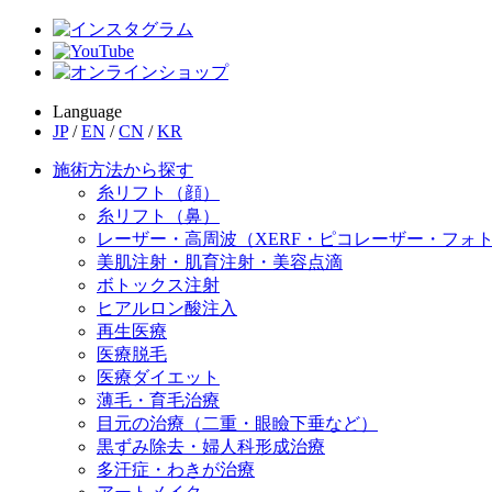
Language
JP
/
EN
/
CN
/
KR
施術方法から探す
糸リフト（顔）
糸リフト（鼻）
レーザー・高周波（XERF・ピコレーザー・フォ
美肌注射・肌育注射・美容点滴
ボトックス注射
ヒアルロン酸注入
再生医療
医療脱毛
医療ダイエット
薄毛・育毛治療
目元の治療（二重・眼瞼下垂など）
黒ずみ除去・婦人科形成治療
多汗症・わきが治療