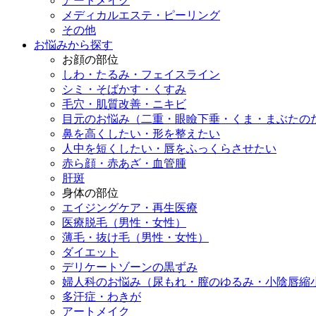
アートメイク
メディカルエステ・ピーリング
その他
お悩みから探す
お顔の部位
しわ・たるみ・フェイスライン
シミ・そばかす・くすみ
毛穴・肌質改善・ニキビ
目元のお悩み（二重・眼瞼下垂・くま・まぶたの
鼻を高くしたい・形を整えたい
人中を短くしたい・唇をふっくらさせたい
赤ら顔・赤あざ・血管腫
肝斑
身体の部位
エイジングケア・再生医療
医療脱毛（男性・女性）
薄毛・抜け毛（男性・女性）
ダイエット
デリケートゾーンの黒ずみ
婦人科のお悩み（尿もれ・膣のゆるみ・小陰唇縮
多汗症・わきが
アートメイク