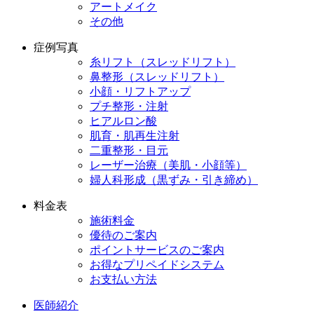
アートメイク
その他
症例写真
糸リフト（スレッドリフト）
鼻整形（スレッドリフト）
小顔・リフトアップ
プチ整形・注射
ヒアルロン酸
肌育・肌再生注射
二重整形・目元
レーザー治療（美肌・小顔等）
婦人科形成（黒ずみ・引き締め）
料金表
施術料金
優待のご案内
ポイントサービスのご案内
お得なプリペイドシステム
お支払い方法
医師紹介