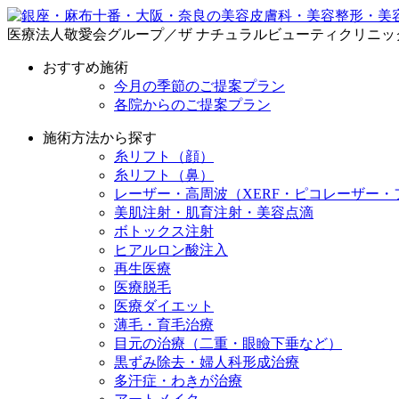
医療法人敬愛会グループ／ザ ナチュラルビューティクリニッ
おすすめ施術
今月の季節のご提案プラン
各院からのご提案プラン
施術方法から探す
糸リフト（顔）
糸リフト（鼻）
レーザー・高周波（XERF・ピコレーザー・
美肌注射・肌育注射・美容点滴
ボトックス注射
ヒアルロン酸注入
再生医療
医療脱毛
医療ダイエット
薄毛・育毛治療
目元の治療（二重・眼瞼下垂など）
黒ずみ除去・婦人科形成治療
多汗症・わきが治療