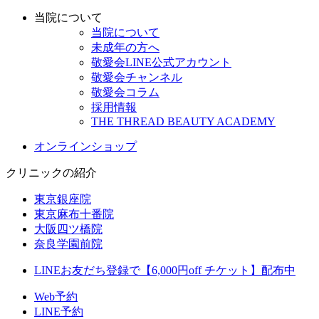
当院について
当院について
未成年の方へ
敬愛会LINE公式アカウント
敬愛会チャンネル
敬愛会コラム
採用情報
THE THREAD BEAUTY ACADEMY
オンラインショップ
クリニックの紹介
東京銀座院
東京麻布十番院
大阪四ツ橋院
奈良学園前院
LINEお友だち登録で【6,000円off チケット】配布中
Web予約
LINE予約