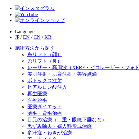
Language
JP
/
EN
/
CN
/
KR
施術方法から探す
糸リフト（顔）
糸リフト（鼻）
レーザー・高周波（XERF・ピコレーザー・フォ
美肌注射・肌育注射・美容点滴
ボトックス注射
ヒアルロン酸注入
再生医療
医療脱毛
医療ダイエット
薄毛・育毛治療
目元の治療（二重・眼瞼下垂など）
黒ずみ除去・婦人科形成治療
多汗症・わきが治療