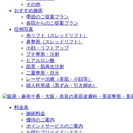
その他
おすすめ施術
季節のご提案プラン
各院からのご提案プラン
症例写真
糸リフト（スレッドリフト）
鼻整形（スレッドリフト）
小顔・リフトアップ
プチ整形・注射
ヒアルロン酸
肌育・肌再生注射
二重整形・目元
レーザー治療（美肌・小顔等）
婦人科形成（黒ずみ・引き締め）
料金表
施術料金
優待のご案内
ポイントサービスのご案内
お得なプリペイドシステム