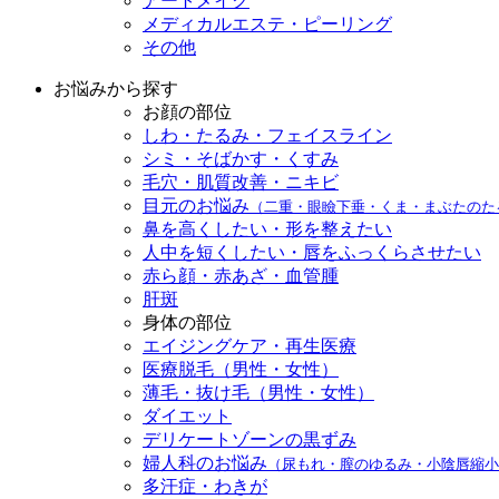
アートメイク
メディカルエステ・ピーリング
その他
お悩みから探す
お顔の部位
しわ・たるみ・フェイスライン
シミ・そばかす・くすみ
毛穴・肌質改善・ニキビ
目元のお悩み
（二重・眼瞼下垂・くま・まぶたのた
鼻を高くしたい・形を整えたい
人中を短くしたい・唇をふっくらさせたい
赤ら顔・赤あざ・血管腫
肝斑
身体の部位
エイジングケア・再生医療
医療脱毛（男性・女性）
薄毛・抜け毛（男性・女性）
ダイエット
デリケートゾーンの黒ずみ
婦人科のお悩み
（尿もれ・膣のゆるみ・小陰唇縮小
多汗症・わきが