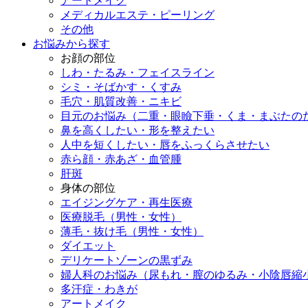
アートメイク
メディカルエステ・ピーリング
その他
お悩みから探す
お顔の部位
しわ・たるみ・フェイスライン
シミ・そばかす・くすみ
毛穴・肌質改善・ニキビ
目元のお悩み（二重・眼瞼下垂・くま・まぶたの
鼻を高くしたい・形を整えたい
人中を短くしたい・唇をふっくらさせたい
赤ら顔・赤あざ・血管腫
肝斑
身体の部位
エイジングケア・再生医療
医療脱毛（男性・女性）
薄毛・抜け毛（男性・女性）
ダイエット
デリケートゾーンの黒ずみ
婦人科のお悩み（尿もれ・膣のゆるみ・小陰唇縮
多汗症・わきが
アートメイク