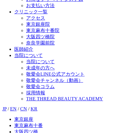
お支払い方法
クリニック一覧
アクセス
東京銀座院
東京麻布十番院
大阪四ツ橋院
奈良学園前院
医師紹介
当院について
当院について
未成年の方へ
敬愛会LINE公式アカウント
敬愛会チャンネル（動画）
敬愛会コラム
採用情報
THE THREAD BEAUTY ACADEMY
JP
/
EN
/
CN
/
KR
東京銀座
東京麻布十番
大阪四ツ橋