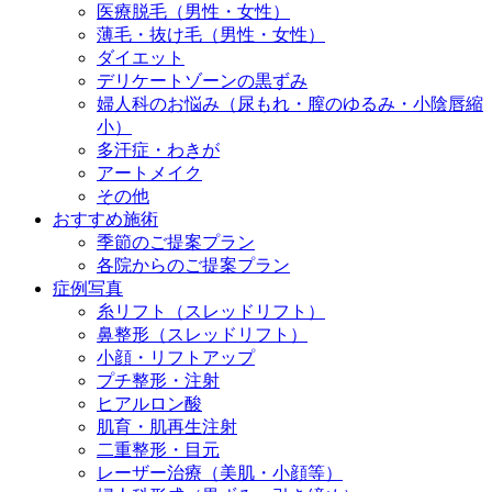
医療脱毛（男性・女性）
薄毛・抜け毛（男性・女性）
ダイエット
デリケートゾーンの黒ずみ
婦人科のお悩み（尿もれ・膣のゆるみ・小陰唇縮
小）
多汗症・わきが
アートメイク
その他
おすすめ施術
季節のご提案プラン
各院からのご提案プラン
症例写真
糸リフト（スレッドリフト）
鼻整形（スレッドリフト）
小顔・リフトアップ
プチ整形・注射
ヒアルロン酸
肌育・肌再生注射
二重整形・目元
レーザー治療（美肌・小顔等）