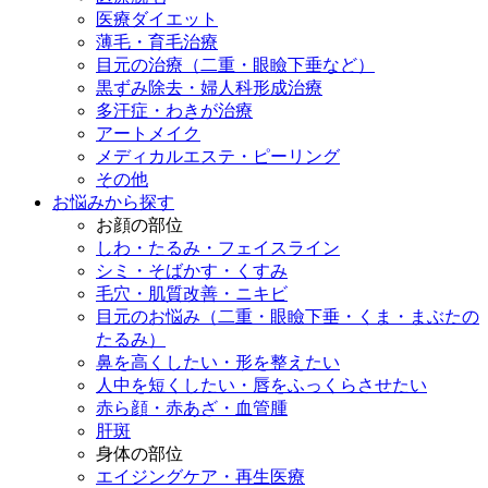
医療ダイエット
薄毛・育毛治療
目元の治療（二重・眼瞼下垂など）
黒ずみ除去・婦人科形成治療
多汗症・わきが治療
アートメイク
メディカルエステ・ピーリング
その他
お悩みから探す
お顔の部位
しわ・たるみ・フェイスライン
シミ・そばかす・くすみ
毛穴・肌質改善・ニキビ
目元のお悩み（二重・眼瞼下垂・くま・まぶたの
たるみ）
鼻を高くしたい・形を整えたい
人中を短くしたい・唇をふっくらさせたい
赤ら顔・赤あざ・血管腫
肝斑
身体の部位
エイジングケア・再生医療