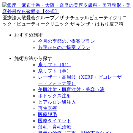
医療法人敬愛会グループ／ザ ナチュラルビューティクリニ
ック・ビューティークリニック ザ ギンザ・はもり皮フ科
おすすめ施術
今月の季節のご提案プラン
各院からのご提案プラン
施術方法から探す
糸リフト（顔）
糸リフト（鼻）
レーザー・高周波（XERF・ピコレーザ
ー・フォトナ等）
美肌注射・肌育注射・美容点滴
ボトックス注射
ヒアルロン酸注入
再生医療
医療脱毛
医療ダイエット
薄毛・育毛治療