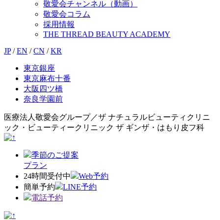
敬愛会チャンネル（動画）
敬愛会コラム
採用情報
THE THREAD BEAUTY ACADEMY
JP
/
EN
/
CN
/
KR
東京銀座
東京麻布十番
大阪四ツ橋
奈良学園前
医療法人敬愛会グループ／ザ ナチュラルビューティクリニ
ック・ビューティークリニック ザ ギンザ・はもり皮フ科
季節のご提案
プラン
24時間受付中
Web予約
簡単予約
LINE予約
電話予約