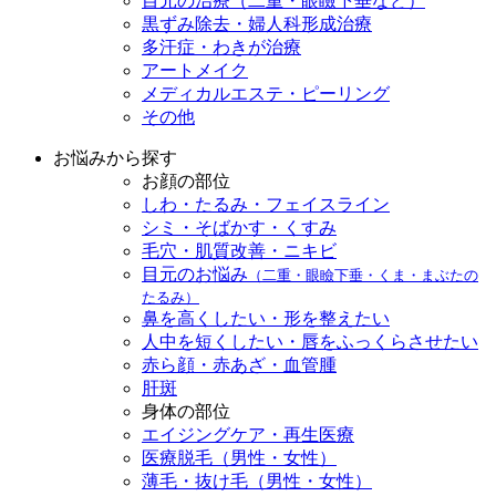
目元の治療（二重・眼瞼下垂など）
黒ずみ除去・婦人科形成治療
多汗症・わきが治療
アートメイク
メディカルエステ・ピーリング
その他
お悩みから探す
お顔の部位
しわ・たるみ・フェイスライン
シミ・そばかす・くすみ
毛穴・肌質改善・ニキビ
目元のお悩み
（二重・眼瞼下垂・くま・まぶたの
たるみ）
鼻を高くしたい・形を整えたい
人中を短くしたい・唇をふっくらさせたい
赤ら顔・赤あざ・血管腫
肝斑
身体の部位
エイジングケア・再生医療
医療脱毛（男性・女性）
薄毛・抜け毛（男性・女性）