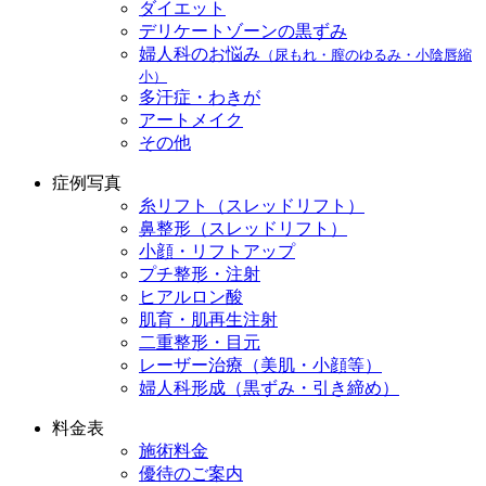
ダイエット
デリケートゾーンの黒ずみ
婦人科のお悩み
（尿もれ・膣のゆるみ・小陰唇縮
小）
多汗症・わきが
アートメイク
その他
症例写真
糸リフト（スレッドリフト）
鼻整形（スレッドリフト）
小顔・リフトアップ
プチ整形・注射
ヒアルロン酸
肌育・肌再生注射
二重整形・目元
レーザー治療（美肌・小顔等）
婦人科形成（黒ずみ・引き締め）
料金表
施術料金
優待のご案内