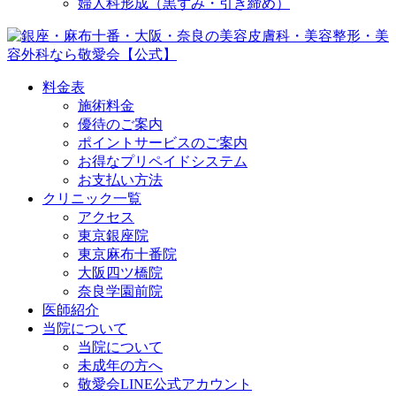
婦人科形成（黒ずみ・引き締め）
料金表
施術料金
優待のご案内
ポイントサービスのご案内
お得なプリペイドシステム
お支払い方法
クリニック一覧
アクセス
東京銀座院
東京麻布十番院
大阪四ツ橋院
奈良学園前院
医師紹介
当院について
当院について
未成年の方へ
敬愛会LINE公式アカウント