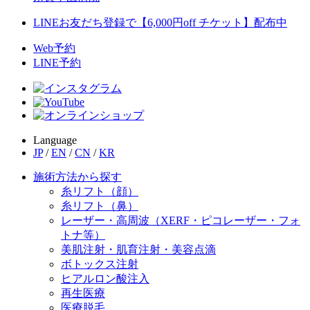
LINEお友だち登録で【6,000円off チケット】配布中
Web予約
LINE予約
Language
JP
/
EN
/
CN
/
KR
施術方法から探す
糸リフト（顔）
糸リフト（鼻）
レーザー・高周波（XERF・ピコレーザー・フォ
トナ等）
美肌注射・肌育注射・美容点滴
ボトックス注射
ヒアルロン酸注入
再生医療
医療脱毛