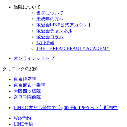
当院について
当院について
未成年の方へ
敬愛会LINE公式アカウント
敬愛会チャンネル
敬愛会コラム
採用情報
THE THREAD BEAUTY ACADEMY
オンラインショップ
クリニックの紹介
東京銀座院
東京麻布十番院
大阪四ツ橋院
奈良学園前院
LINEお友だち登録で【6,000円off チケット】配布中
Web予約
LINE予約