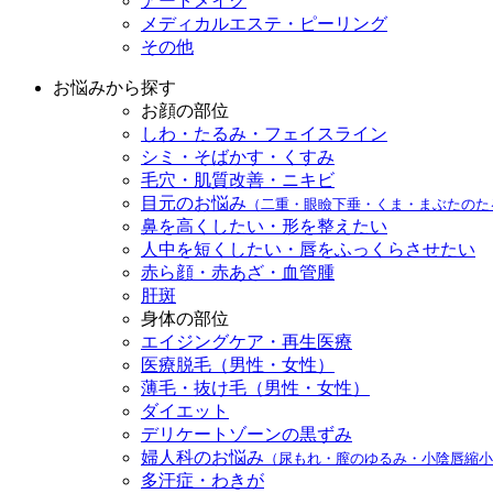
アートメイク
メディカルエステ・ピーリング
その他
お悩みから探す
お顔の部位
しわ・たるみ・フェイスライン
シミ・そばかす・くすみ
毛穴・肌質改善・ニキビ
目元のお悩み
（二重・眼瞼下垂・くま・まぶたのた
鼻を高くしたい・形を整えたい
人中を短くしたい・唇をふっくらさせたい
赤ら顔・赤あざ・血管腫
肝斑
身体の部位
エイジングケア・再生医療
医療脱毛（男性・女性）
薄毛・抜け毛（男性・女性）
ダイエット
デリケートゾーンの黒ずみ
婦人科のお悩み
（尿もれ・膣のゆるみ・小陰唇縮小
多汗症・わきが