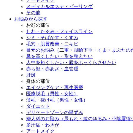
アートメイク
メディカルエステ・ピーリング
その他
お悩みから探す
お顔の部位
しわ・たるみ・フェイスライン
シミ・そばかす・くすみ
毛穴・肌質改善・ニキビ
目元のお悩み（二重・眼瞼下垂・くま・まぶたの
鼻を高くしたい・形を整えたい
人中を短くしたい・唇をふっくらさせたい
赤ら顔・赤あざ・血管腫
肝斑
身体の部位
エイジングケア・再生医療
医療脱毛（男性・女性）
薄毛・抜け毛（男性・女性）
ダイエット
デリケートゾーンの黒ずみ
婦人科のお悩み（尿もれ・膣のゆるみ・小陰唇縮
多汗症・わきが
アートメイク