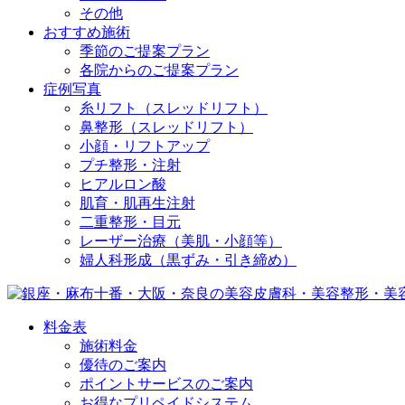
その他
おすすめ施術
季節のご提案プラン
各院からのご提案プラン
症例写真
糸リフト（スレッドリフト）
鼻整形（スレッドリフト）
小顔・リフトアップ
プチ整形・注射
ヒアルロン酸
肌育・肌再生注射
二重整形・目元
レーザー治療（美肌・小顔等）
婦人科形成（黒ずみ・引き締め）
料金表
施術料金
優待のご案内
ポイントサービスのご案内
お得なプリペイドシステム