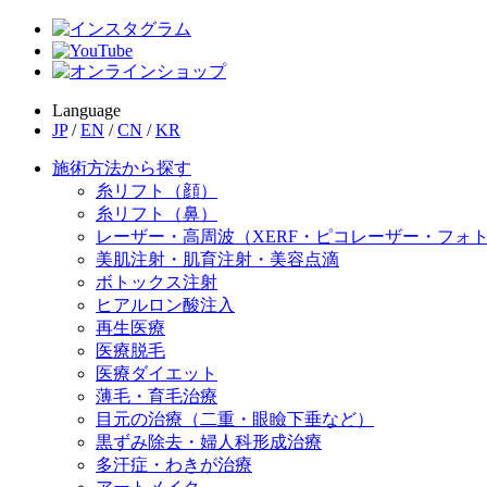
Language
JP
/
EN
/
CN
/
KR
施術方法から探す
糸リフト（顔）
糸リフト（鼻）
レーザー・高周波（XERF・ピコレーザー・フォ
美肌注射・肌育注射・美容点滴
ボトックス注射
ヒアルロン酸注入
再生医療
医療脱毛
医療ダイエット
薄毛・育毛治療
目元の治療（二重・眼瞼下垂など）
黒ずみ除去・婦人科形成治療
多汗症・わきが治療