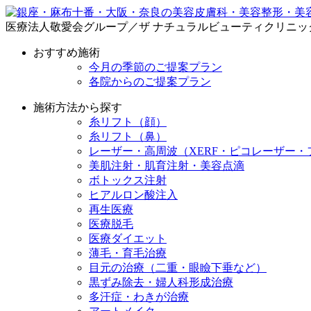
医療法人敬愛会グループ／ザ ナチュラルビューティクリニッ
おすすめ施術
今月の季節のご提案プラン
各院からのご提案プラン
施術方法から探す
糸リフト（顔）
糸リフト（鼻）
レーザー・高周波（XERF・ピコレーザー・
美肌注射・肌育注射・美容点滴
ボトックス注射
ヒアルロン酸注入
再生医療
医療脱毛
医療ダイエット
薄毛・育毛治療
目元の治療（二重・眼瞼下垂など）
黒ずみ除去・婦人科形成治療
多汗症・わきが治療