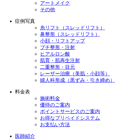
アートメイク
その他
症例写真
糸リフト（スレッドリフト）
鼻整形（スレッドリフト）
小顔・リフトアップ
プチ整形・注射
ヒアルロン酸
肌育・肌再生注射
二重整形・目元
レーザー治療（美肌・小顔等）
婦人科形成（黒ずみ・引き締め）
料金表
施術料金
優待のご案内
ポイントサービスのご案内
お得なプリペイドシステム
お支払い方法
医師紹介