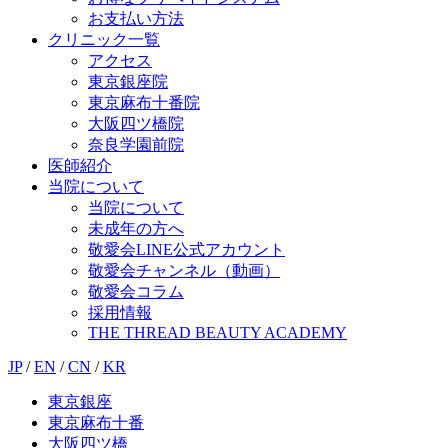
お支払い方法
クリニック一覧
アクセス
東京銀座院
東京麻布十番院
大阪四ツ橋院
奈良学園前院
医師紹介
当院について
当院について
未成年の方へ
敬愛会LINE公式アカウント
敬愛会チャンネル（動画）
敬愛会コラム
採用情報
THE THREAD BEAUTY ACADEMY
JP
/
EN
/
CN
/
KR
東京銀座
東京麻布十番
大阪四ツ橋