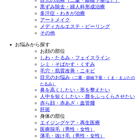
目元の治療（二重・眼瞼下垂など）
黒ずみ除去・婦人科形成治療
多汗症・わきが治療
アートメイク
メディカルエステ・ピーリング
その他
お悩みから探す
お顔の部位
しわ・たるみ・フェイスライン
シミ・そばかす・くすみ
毛穴・肌質改善・ニキビ
目元のお悩み
（二重・眼瞼下垂・くま・まぶたの
たるみ）
鼻を高くしたい・形を整えたい
人中を短くしたい・唇をふっくらさせたい
赤ら顔・赤あざ・血管腫
肝斑
身体の部位
エイジングケア・再生医療
医療脱毛（男性・女性）
薄毛・抜け毛（男性・女性）