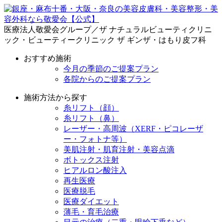
医療法人敬愛会グループ／ザ ナチュラルビューティクリニ
ック・ビューティークリニック ザ ギンザ・はもり皮フ科
おすすめ施術
今月の季節のご提案プラン
各院からのご提案プラン
施術方法から探す
糸リフト（顔）
糸リフト（鼻）
レーザー・高周波（XERF・ピコレーザ
ー・フォトナ等）
美肌注射・肌育注射・美容点滴
ボトックス注射
ヒアルロン酸注入
再生医療
医療脱毛
医療ダイエット
薄毛・育毛治療