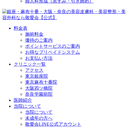
婦人科形成（黒ずみ・引き締め）
料金表
施術料金
優待のご案内
ポイントサービスのご案内
お得なプリペイドシステム
お支払い方法
クリニック一覧
アクセス
東京銀座院
東京麻布十番院
大阪四ツ橋院
奈良学園前院
医師紹介
当院について
当院について
未成年の方へ
敬愛会LINE公式アカウント