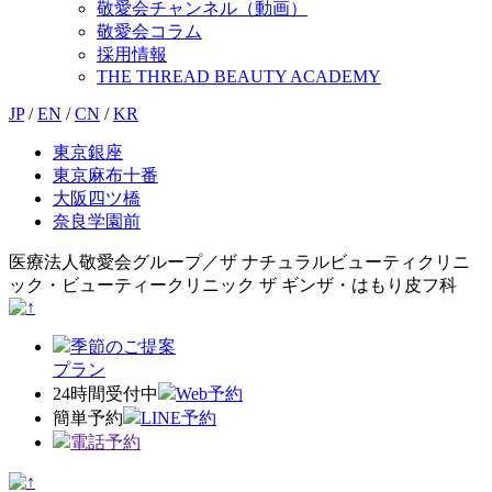
敬愛会チャンネル（動画）
敬愛会コラム
採用情報
THE THREAD BEAUTY ACADEMY
JP
/
EN
/
CN
/
KR
東京銀座
東京麻布十番
大阪四ツ橋
奈良学園前
医療法人敬愛会グループ／ザ ナチュラルビューティクリニ
ック・ビューティークリニック ザ ギンザ・はもり皮フ科
季節のご提案
プラン
24時間受付中
Web予約
簡単予約
LINE予約
電話予約