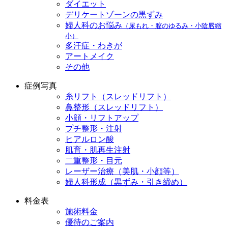
ダイエット
デリケートゾーンの黒ずみ
婦人科のお悩み
（尿もれ・膣のゆるみ・小陰唇縮
小）
多汗症・わきが
アートメイク
その他
症例写真
糸リフト（スレッドリフト）
鼻整形（スレッドリフト）
小顔・リフトアップ
プチ整形・注射
ヒアルロン酸
肌育・肌再生注射
二重整形・目元
レーザー治療（美肌・小顔等）
婦人科形成（黒ずみ・引き締め）
料金表
施術料金
優待のご案内