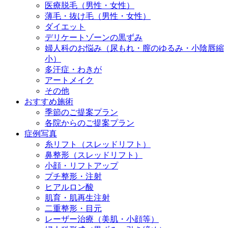
医療脱毛（男性・女性）
薄毛・抜け毛（男性・女性）
ダイエット
デリケートゾーンの黒ずみ
婦人科のお悩み（尿もれ・膣のゆるみ・小陰唇縮
小）
多汗症・わきが
アートメイク
その他
おすすめ施術
季節のご提案プラン
各院からのご提案プラン
症例写真
糸リフト（スレッドリフト）
鼻整形（スレッドリフト）
小顔・リフトアップ
プチ整形・注射
ヒアルロン酸
肌育・肌再生注射
二重整形・目元
レーザー治療（美肌・小顔等）