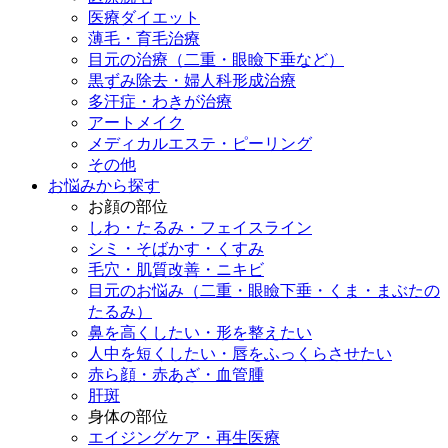
医療ダイエット
薄毛・育毛治療
目元の治療（二重・眼瞼下垂など）
黒ずみ除去・婦人科形成治療
多汗症・わきが治療
アートメイク
メディカルエステ・ピーリング
その他
お悩みから探す
お顔の部位
しわ・たるみ・フェイスライン
シミ・そばかす・くすみ
毛穴・肌質改善・ニキビ
目元のお悩み（二重・眼瞼下垂・くま・まぶたの
たるみ）
鼻を高くしたい・形を整えたい
人中を短くしたい・唇をふっくらさせたい
赤ら顔・赤あざ・血管腫
肝斑
身体の部位
エイジングケア・再生医療