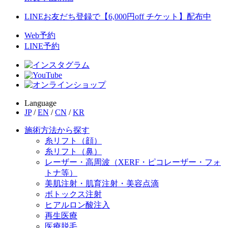
LINEお友だち登録で【6,000円off チケット】配布中
Web予約
LINE予約
Language
JP
/
EN
/
CN
/
KR
施術方法から探す
糸リフト（顔）
糸リフト（鼻）
レーザー・高周波（XERF・ピコレーザー・フォ
トナ等）
美肌注射・肌育注射・美容点滴
ボトックス注射
ヒアルロン酸注入
再生医療
医療脱毛