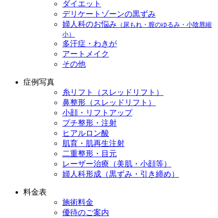
ダイエット
デリケートゾーンの黒ずみ
婦人科のお悩み
（尿もれ・膣のゆるみ・小陰唇縮
小）
多汗症・わきが
アートメイク
その他
症例写真
糸リフト（スレッドリフト）
鼻整形（スレッドリフト）
小顔・リフトアップ
プチ整形・注射
ヒアルロン酸
肌育・肌再生注射
二重整形・目元
レーザー治療（美肌・小顔等）
婦人科形成（黒ずみ・引き締め）
料金表
施術料金
優待のご案内