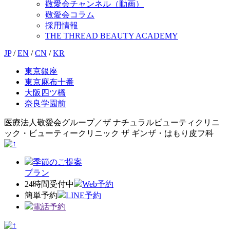
敬愛会チャンネル（動画）
敬愛会コラム
採用情報
THE THREAD BEAUTY ACADEMY
JP
/
EN
/
CN
/
KR
東京銀座
東京麻布十番
大阪四ツ橋
奈良学園前
医療法人敬愛会グループ／ザ ナチュラルビューティクリニ
ック・ビューティークリニック ザ ギンザ・はもり皮フ科
季節のご提案
プラン
24時間受付中
Web予約
簡単予約
LINE予約
電話予約