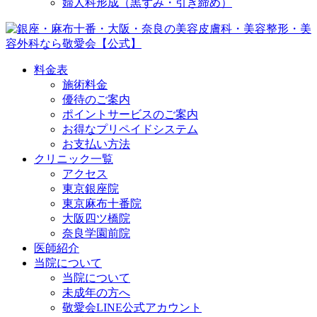
婦人科形成（黒ずみ・引き締め）
料金表
施術料金
優待のご案内
ポイントサービスのご案内
お得なプリペイドシステム
お支払い方法
クリニック一覧
アクセス
東京銀座院
東京麻布十番院
大阪四ツ橋院
奈良学園前院
医師紹介
当院について
当院について
未成年の方へ
敬愛会LINE公式アカウント