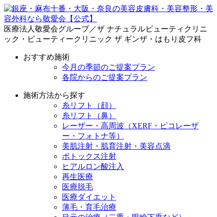
医療法人敬愛会グループ／ザ ナチュラルビューティクリニ
ック・ビューティークリニック ザ ギンザ・はもり皮フ科
おすすめ施術
今月の季節のご提案プラン
各院からのご提案プラン
施術方法から探す
糸リフト（顔）
糸リフト（鼻）
レーザー・高周波（XERF・ピコレーザ
ー・フォトナ等）
美肌注射・肌育注射・美容点滴
ボトックス注射
ヒアルロン酸注入
再生医療
医療脱毛
医療ダイエット
薄毛・育毛治療