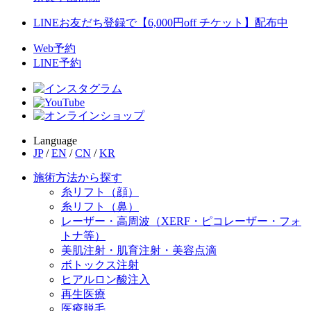
LINEお友だち登録で【6,000円off チケット】配布中
Web予約
LINE予約
Language
JP
/
EN
/
CN
/
KR
施術方法から探す
糸リフト（顔）
糸リフト（鼻）
レーザー・高周波（XERF・ピコレーザー・フォ
トナ等）
美肌注射・肌育注射・美容点滴
ボトックス注射
ヒアルロン酸注入
再生医療
医療脱毛