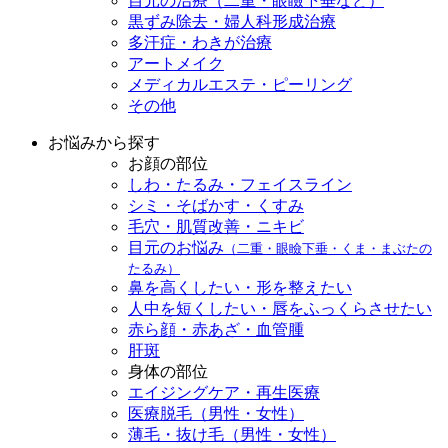
目元の治療（二重・眼瞼下垂など）
黒ずみ除去・婦人科形成治療
多汗症・わきが治療
アートメイク
メディカルエステ・ピーリング
その他
お悩みから探す
お顔の部位
しわ・たるみ・フェイスライン
シミ・そばかす・くすみ
毛穴・肌質改善・ニキビ
目元のお悩み
（二重・眼瞼下垂・くま・まぶたの
たるみ）
鼻を高くしたい・形を整えたい
人中を短くしたい・唇をふっくらさせたい
赤ら顔・赤あざ・血管腫
肝斑
身体の部位
エイジングケア・再生医療
医療脱毛（男性・女性）
薄毛・抜け毛（男性・女性）