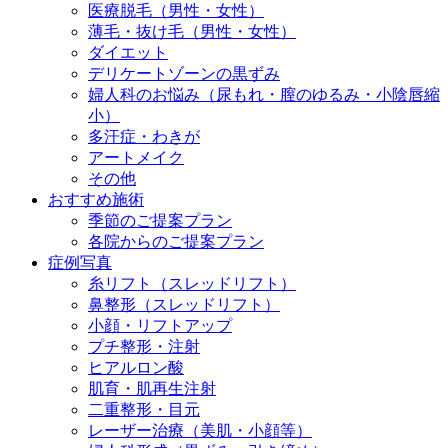
医療脱毛（男性・女性）
薄毛・抜け毛（男性・女性）
ダイエット
デリケートゾーンの黒ずみ
婦人科のお悩み（尿もれ・膣のゆるみ・小陰唇縮
小）
多汗症・わきが
アートメイク
その他
おすすめ施術
季節のご提案プラン
各院からのご提案プラン
症例写真
糸リフト（スレッドリフト）
鼻整形（スレッドリフト）
小顔・リフトアップ
プチ整形・注射
ヒアルロン酸
肌育・肌再生注射
二重整形・目元
レーザー治療（美肌・小顔等）