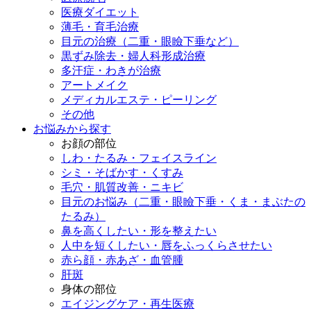
医療ダイエット
薄毛・育毛治療
目元の治療（二重・眼瞼下垂など）
黒ずみ除去・婦人科形成治療
多汗症・わきが治療
アートメイク
メディカルエステ・ピーリング
その他
お悩みから探す
お顔の部位
しわ・たるみ・フェイスライン
シミ・そばかす・くすみ
毛穴・肌質改善・ニキビ
目元のお悩み（二重・眼瞼下垂・くま・まぶたの
たるみ）
鼻を高くしたい・形を整えたい
人中を短くしたい・唇をふっくらさせたい
赤ら顔・赤あざ・血管腫
肝斑
身体の部位
エイジングケア・再生医療