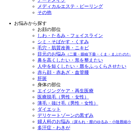
アートメイク
メディカルエステ・ピーリング
その他
お悩みから探す
お顔の部位
しわ・たるみ・フェイスライン
シミ・そばかす・くすみ
毛穴・肌質改善・ニキビ
目元のお悩み
（二重・眼瞼下垂・くま・まぶたのた
鼻を高くしたい・形を整えたい
人中を短くしたい・唇をふっくらさせたい
赤ら顔・赤あざ・血管腫
肝斑
身体の部位
エイジングケア・再生医療
医療脱毛（男性・女性）
薄毛・抜け毛（男性・女性）
ダイエット
デリケートゾーンの黒ずみ
婦人科のお悩み
（尿もれ・膣のゆるみ・小陰唇縮小
多汗症・わきが