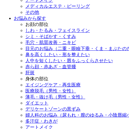
アートメイク
メディカルエステ・ピーリング
その他
お悩みから探す
お顔の部位
しわ・たるみ・フェイスライン
シミ・そばかす・くすみ
毛穴・肌質改善・ニキビ
目元のお悩み（二重・眼瞼下垂・くま・まぶたの
鼻を高くしたい・形を整えたい
人中を短くしたい・唇をふっくらさせたい
赤ら顔・赤あざ・血管腫
肝斑
身体の部位
エイジングケア・再生医療
医療脱毛（男性・女性）
薄毛・抜け毛（男性・女性）
ダイエット
デリケートゾーンの黒ずみ
婦人科のお悩み（尿もれ・膣のゆるみ・小陰唇縮
多汗症・わきが
アートメイク