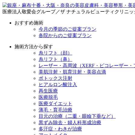
医療法人敬愛会グループ／ザ ナチュラルビューティクリニッ
おすすめ施術
今月の季節のご提案プラン
各院からのご提案プラン
施術方法から探す
糸リフト（顔）
糸リフト（鼻）
レーザー・高周波（XERF・ピコレーザー・
美肌注射・肌育注射・美容点滴
ボトックス注射
ヒアルロン酸注入
再生医療
医療脱毛
医療ダイエット
薄毛・育毛治療
目元の治療（二重・眼瞼下垂など）
黒ずみ除去・婦人科形成治療
多汗症・わきが治療