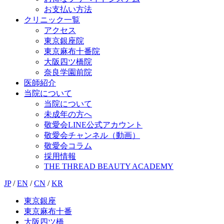
お支払い方法
クリニック一覧
アクセス
東京銀座院
東京麻布十番院
大阪四ツ橋院
奈良学園前院
医師紹介
当院について
当院について
未成年の方へ
敬愛会LINE公式アカウント
敬愛会チャンネル（動画）
敬愛会コラム
採用情報
THE THREAD BEAUTY ACADEMY
JP
/
EN
/
CN
/
KR
東京銀座
東京麻布十番
大阪四ツ橋