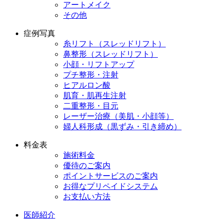
アートメイク
その他
症例写真
糸リフト（スレッドリフト）
鼻整形（スレッドリフト）
小顔・リフトアップ
プチ整形・注射
ヒアルロン酸
肌育・肌再生注射
二重整形・目元
レーザー治療（美肌・小顔等）
婦人科形成（黒ずみ・引き締め）
料金表
施術料金
優待のご案内
ポイントサービスのご案内
お得なプリペイドシステム
お支払い方法
医師紹介