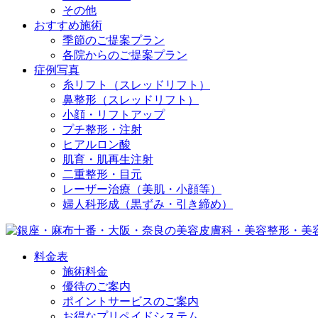
その他
おすすめ施術
季節のご提案プラン
各院からのご提案プラン
症例写真
糸リフト（スレッドリフト）
鼻整形（スレッドリフト）
小顔・リフトアップ
プチ整形・注射
ヒアルロン酸
肌育・肌再生注射
二重整形・目元
レーザー治療（美肌・小顔等）
婦人科形成（黒ずみ・引き締め）
料金表
施術料金
優待のご案内
ポイントサービスのご案内
お得なプリペイドシステム