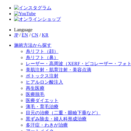
Language
JP
/
EN
/
CN
/
KR
施術方法から探す
糸リフト（顔）
糸リフト（鼻）
レーザー・高周波（XERF・ピコレーザー・フォ
美肌注射・肌育注射・美容点滴
ボトックス注射
ヒアルロン酸注入
再生医療
医療脱毛
医療ダイエット
薄毛・育毛治療
目元の治療（二重・眼瞼下垂など）
黒ずみ除去・婦人科形成治療
多汗症・わきが治療