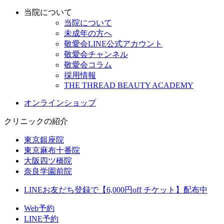
当院について
当院について
未成年の方へ
敬愛会LINE公式アカウント
敬愛会チャンネル
敬愛会コラム
採用情報
THE THREAD BEAUTY ACADEMY
オンラインショップ
クリニックの紹介
東京銀座院
東京麻布十番院
大阪四ツ橋院
奈良学園前院
LINEお友だち登録で【6,000円off チケット】配布中
Web予約
LINE予約