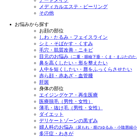
アートメイク
メディカルエステ・ピーリング
その他
お悩みから探す
お顔の部位
しわ・たるみ・フェイスライン
シミ・そばかす・くすみ
毛穴・肌質改善・ニキビ
目元のお悩み
（二重・眼瞼下垂・くま・まぶたのた
鼻を高くしたい・形を整えたい
人中を短くしたい・唇をふっくらさせたい
赤ら顔・赤あざ・血管腫
肝斑
身体の部位
エイジングケア・再生医療
医療脱毛（男性・女性）
薄毛・抜け毛（男性・女性）
ダイエット
デリケートゾーンの黒ずみ
婦人科のお悩み
（尿もれ・膣のゆるみ・小陰唇縮小
多汗症・わきが