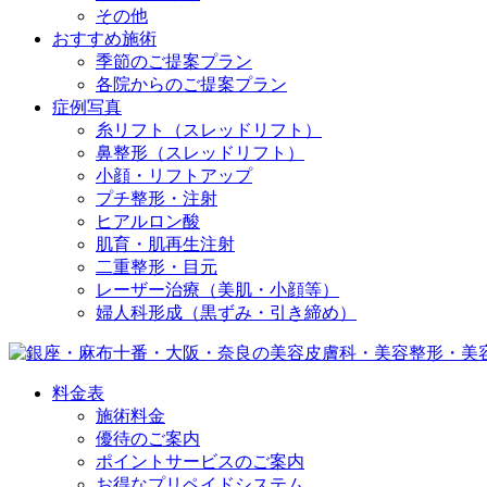
その他
おすすめ施術
季節のご提案プラン
各院からのご提案プラン
症例写真
糸リフト（スレッドリフト）
鼻整形（スレッドリフト）
小顔・リフトアップ
プチ整形・注射
ヒアルロン酸
肌育・肌再生注射
二重整形・目元
レーザー治療（美肌・小顔等）
婦人科形成（黒ずみ・引き締め）
料金表
施術料金
優待のご案内
ポイントサービスのご案内
お得なプリペイドシステム