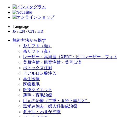
Language
JP
/
EN
/
CN
/
KR
施術方法から探す
糸リフト（顔）
糸リフト（鼻）
レーザー・高周波（XERF・ピコレーザー・フォ
美肌注射・肌育注射・美容点滴
ボトックス注射
ヒアルロン酸注入
再生医療
医療脱毛
医療ダイエット
薄毛・育毛治療
目元の治療（二重・眼瞼下垂など）
黒ずみ除去・婦人科形成治療
多汗症・わきが治療