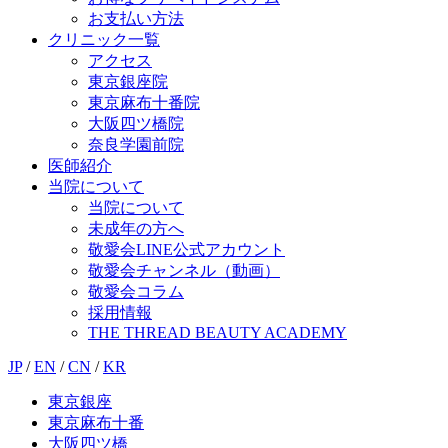
お支払い方法
クリニック一覧
アクセス
東京銀座院
東京麻布十番院
大阪四ツ橋院
奈良学園前院
医師紹介
当院について
当院について
未成年の方へ
敬愛会LINE公式アカウント
敬愛会チャンネル（動画）
敬愛会コラム
採用情報
THE THREAD BEAUTY ACADEMY
JP
/
EN
/
CN
/
KR
東京銀座
東京麻布十番
大阪四ツ橋