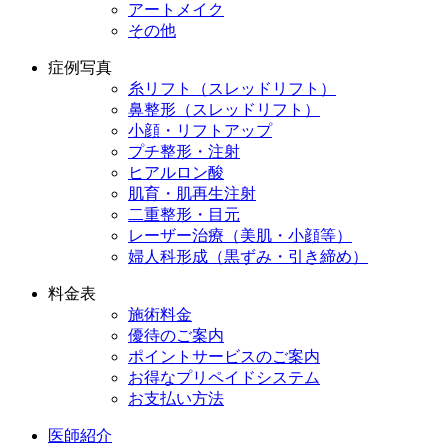
アートメイク
その他
症例写真
糸リフト（スレッドリフト）
鼻整形（スレッドリフト）
小顔・リフトアップ
プチ整形・注射
ヒアルロン酸
肌育・肌再生注射
二重整形・目元
レーザー治療（美肌・小顔等）
婦人科形成（黒ずみ・引き締め）
料金表
施術料金
優待のご案内
ポイントサービスのご案内
お得なプリペイドシステム
お支払い方法
医師紹介