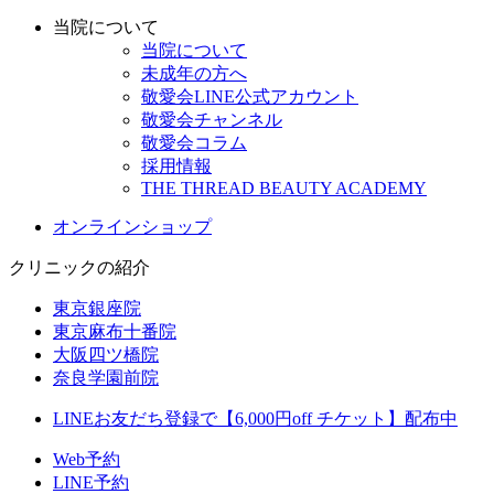
当院について
当院について
未成年の方へ
敬愛会LINE公式アカウント
敬愛会チャンネル
敬愛会コラム
採用情報
THE THREAD BEAUTY ACADEMY
オンラインショップ
クリニックの紹介
東京銀座院
東京麻布十番院
大阪四ツ橋院
奈良学園前院
LINEお友だち登録で【6,000円off チケット】配布中
Web予約
LINE予約