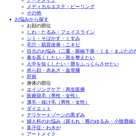
アートメイク
メディカルエステ・ピーリング
その他
お悩みから探す
お顔の部位
しわ・たるみ・フェイスライン
シミ・そばかす・くすみ
毛穴・肌質改善・ニキビ
目元のお悩み（二重・眼瞼下垂・くま・まぶたの
鼻を高くしたい・形を整えたい
人中を短くしたい・唇をふっくらさせたい
赤ら顔・赤あざ・血管腫
肝斑
身体の部位
エイジングケア・再生医療
医療脱毛（男性・女性）
薄毛・抜け毛（男性・女性）
ダイエット
デリケートゾーンの黒ずみ
婦人科のお悩み（尿もれ・膣のゆるみ・小陰唇縮
多汗症・わきが
アートメイク