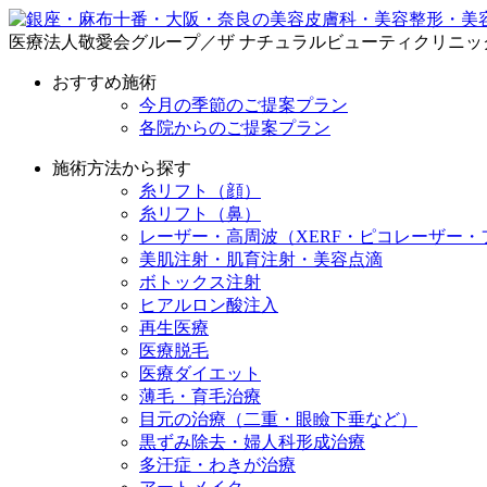
医療法人敬愛会グループ／ザ ナチュラルビューティクリニッ
おすすめ施術
今月の季節のご提案プラン
各院からのご提案プラン
施術方法から探す
糸リフト（顔）
糸リフト（鼻）
レーザー・高周波（XERF・ピコレーザー・
美肌注射・肌育注射・美容点滴
ボトックス注射
ヒアルロン酸注入
再生医療
医療脱毛
医療ダイエット
薄毛・育毛治療
目元の治療（二重・眼瞼下垂など）
黒ずみ除去・婦人科形成治療
多汗症・わきが治療