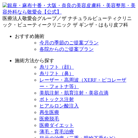
医療法人敬愛会グループ／ザ ナチュラルビューティクリニ
ック・ビューティークリニック ザ ギンザ・はもり皮フ科
おすすめ施術
今月の季節のご提案プラン
各院からのご提案プラン
施術方法から探す
糸リフト（顔）
糸リフト（鼻）
レーザー・高周波（XERF・ピコレーザ
ー・フォトナ等）
美肌注射・肌育注射・美容点滴
ボトックス注射
ヒアルロン酸注入
再生医療
医療脱毛
医療ダイエット
薄毛・育毛治療