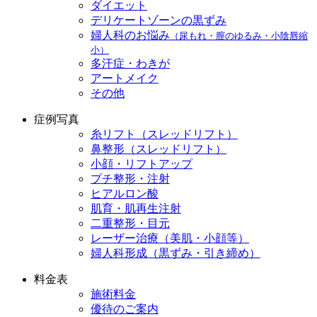
ダイエット
デリケートゾーンの黒ずみ
婦人科のお悩み
（尿もれ・膣のゆるみ・小陰唇縮
小）
多汗症・わきが
アートメイク
その他
症例写真
糸リフト（スレッドリフト）
鼻整形（スレッドリフト）
小顔・リフトアップ
プチ整形・注射
ヒアルロン酸
肌育・肌再生注射
二重整形・目元
レーザー治療（美肌・小顔等）
婦人科形成（黒ずみ・引き締め）
料金表
施術料金
優待のご案内