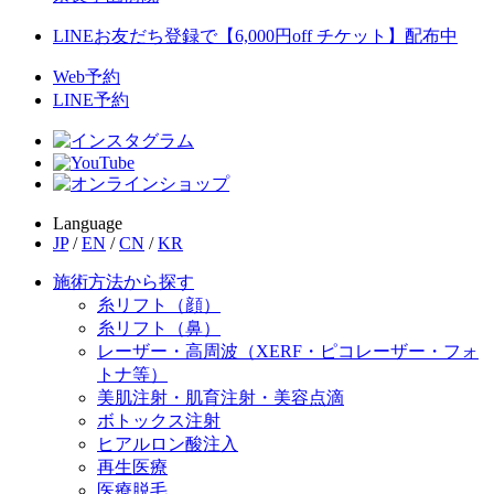
LINEお友だち登録で【6,000円off チケット】配布中
Web予約
LINE予約
Language
JP
/
EN
/
CN
/
KR
施術方法から探す
糸リフト（顔）
糸リフト（鼻）
レーザー・高周波（XERF・ピコレーザー・フォ
トナ等）
美肌注射・肌育注射・美容点滴
ボトックス注射
ヒアルロン酸注入
再生医療
医療脱毛