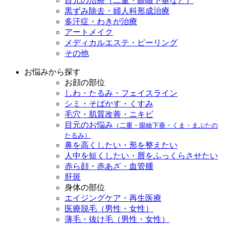
目元の治療（二重・眼瞼下垂など）
黒ずみ除去・婦人科形成治療
多汗症・わきが治療
アートメイク
メディカルエステ・ピーリング
その他
お悩みから探す
お顔の部位
しわ・たるみ・フェイスライン
シミ・そばかす・くすみ
毛穴・肌質改善・ニキビ
目元のお悩み
（二重・眼瞼下垂・くま・まぶたの
たるみ）
鼻を高くしたい・形を整えたい
人中を短くしたい・唇をふっくらさせたい
赤ら顔・赤あざ・血管腫
肝斑
身体の部位
エイジングケア・再生医療
医療脱毛（男性・女性）
薄毛・抜け毛（男性・女性）