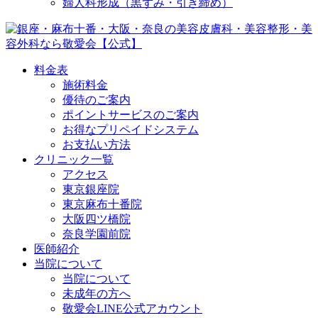
婦人科形成（黒ずみ・引き締め）
料金表
施術料金
優待のご案内
ポイントサービスのご案内
お得なプリペイドシステム
お支払い方法
クリニック一覧
アクセス
東京銀座院
東京麻布十番院
大阪四ツ橋院
奈良学園前院
医師紹介
当院について
当院について
未成年の方へ
敬愛会LINE公式アカウント