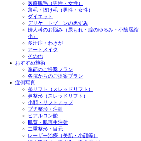
医療脱毛（男性・女性）
薄毛・抜け毛（男性・女性）
ダイエット
デリケートゾーンの黒ずみ
婦人科のお悩み（尿もれ・膣のゆるみ・小陰唇縮
小）
多汗症・わきが
アートメイク
その他
おすすめ施術
季節のご提案プラン
各院からのご提案プラン
症例写真
糸リフト（スレッドリフト）
鼻整形（スレッドリフト）
小顔・リフトアップ
プチ整形・注射
ヒアルロン酸
肌育・肌再生注射
二重整形・目元
レーザー治療（美肌・小顔等）