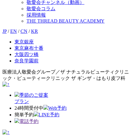
敬愛会チャンネル（動画）
敬愛会コラム
採用情報
THE THREAD BEAUTY ACADEMY
JP
/
EN
/
CN
/
KR
東京銀座
東京麻布十番
大阪四ツ橋
奈良学園前
医療法人敬愛会グループ／ザ ナチュラルビューティクリニ
ック・ビューティークリニック ザ ギンザ・はもり皮フ科
季節のご提案
プラン
24時間受付中
Web予約
簡単予約
LINE予約
電話予約