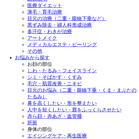
医療ダイエット
薄毛・育毛治療
目元の治療（二重・眼瞼下垂など）
黒ずみ除去・婦人科形成治療
多汗症・わきが治療
アートメイク
メディカルエステ・ピーリング
その他
お悩みから探す
お顔の部位
しわ・たるみ・フェイスライン
シミ・そばかす・くすみ
毛穴・肌質改善・ニキビ
目元のお悩み（二重・眼瞼下垂・くま・まぶたの
たるみ）
鼻を高くしたい・形を整えたい
人中を短くしたい・唇をふっくらさせたい
赤ら顔・赤あざ・血管腫
肝斑
身体の部位
エイジングケア・再生医療