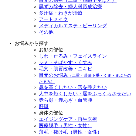
目元の治療（二重・眼瞼下垂など）
黒ずみ除去・婦人科形成治療
多汗症・わきが治療
アートメイク
メディカルエステ・ピーリング
その他
お悩みから探す
お顔の部位
しわ・たるみ・フェイスライン
シミ・そばかす・くすみ
毛穴・肌質改善・ニキビ
目元のお悩み
（二重・眼瞼下垂・くま・まぶたの
たるみ）
鼻を高くしたい・形を整えたい
人中を短くしたい・唇をふっくらさせたい
赤ら顔・赤あざ・血管腫
肝斑
身体の部位
エイジングケア・再生医療
医療脱毛（男性・女性）
薄毛・抜け毛（男性・女性）