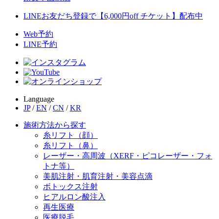
LINEお友だち登録で【6,000円off チケット】配布中
Web予約
LINE予約
Language
JP
/
EN
/
CN
/
KR
施術方法から探す
糸リフト（顔）
糸リフト（鼻）
レーザー・高周波（XERF・ピコレーザー・フォ
トナ等）
美肌注射・肌育注射・美容点滴
ボトックス注射
ヒアルロン酸注入
再生医療
医療脱毛