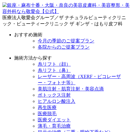
医療法人敬愛会グループ／ザ ナチュラルビューティクリニ
ック・ビューティークリニック ザ ギンザ・はもり皮フ科
おすすめ施術
今月の季節のご提案プラン
各院からのご提案プラン
施術方法から探す
糸リフト（顔）
糸リフト（鼻）
レーザー・高周波（XERF・ピコレーザ
ー・フォトナ等）
美肌注射・肌育注射・美容点滴
ボトックス注射
ヒアルロン酸注入
再生医療
医療脱毛
医療ダイエット
薄毛・育毛治療