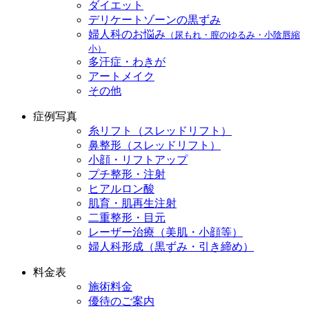
ダイエット
デリケートゾーンの黒ずみ
婦人科のお悩み
（尿もれ・膣のゆるみ・小陰唇縮
小）
多汗症・わきが
アートメイク
その他
症例写真
糸リフト（スレッドリフト）
鼻整形（スレッドリフト）
小顔・リフトアップ
プチ整形・注射
ヒアルロン酸
肌育・肌再生注射
二重整形・目元
レーザー治療（美肌・小顔等）
婦人科形成（黒ずみ・引き締め）
料金表
施術料金
優待のご案内