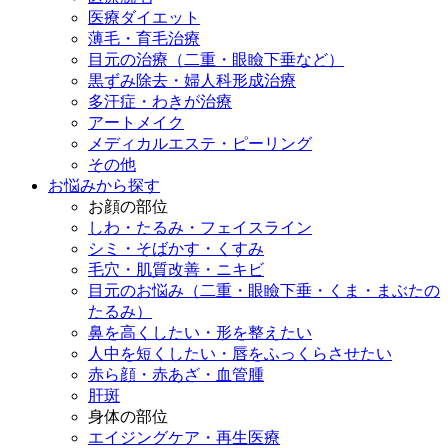
医療ダイエット
薄毛・育毛治療
目元の治療（二重・眼瞼下垂など）
黒ずみ除去・婦人科形成治療
多汗症・わきが治療
アートメイク
メディカルエステ・ピーリング
その他
お悩みから探す
お顔の部位
しわ・たるみ・フェイスライン
シミ・そばかす・くすみ
毛穴・肌質改善・ニキビ
目元のお悩み（二重・眼瞼下垂・くま・まぶたの
たるみ）
鼻を高くしたい・形を整えたい
人中を短くしたい・唇をふっくらさせたい
赤ら顔・赤あざ・血管腫
肝斑
身体の部位
エイジングケア・再生医療