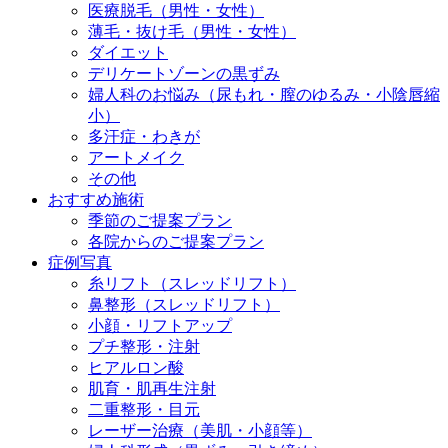
医療脱毛（男性・女性）
薄毛・抜け毛（男性・女性）
ダイエット
デリケートゾーンの黒ずみ
婦人科のお悩み（尿もれ・膣のゆるみ・小陰唇縮
小）
多汗症・わきが
アートメイク
その他
おすすめ施術
季節のご提案プラン
各院からのご提案プラン
症例写真
糸リフト（スレッドリフト）
鼻整形（スレッドリフト）
小顔・リフトアップ
プチ整形・注射
ヒアルロン酸
肌育・肌再生注射
二重整形・目元
レーザー治療（美肌・小顔等）