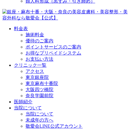
婦人科形成（黒ずみ・引き締め）
料金表
施術料金
優待のご案内
ポイントサービスのご案内
お得なプリペイドシステム
お支払い方法
クリニック一覧
アクセス
東京銀座院
東京麻布十番院
大阪四ツ橋院
奈良学園前院
医師紹介
当院について
当院について
未成年の方へ
敬愛会LINE公式アカウント