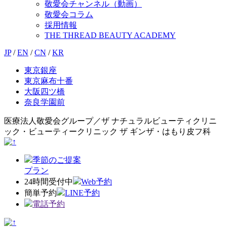
敬愛会チャンネル（動画）
敬愛会コラム
採用情報
THE THREAD BEAUTY ACADEMY
JP
/
EN
/
CN
/
KR
東京銀座
東京麻布十番
大阪四ツ橋
奈良学園前
医療法人敬愛会グループ／ザ ナチュラルビューティクリニ
ック・ビューティークリニック ザ ギンザ・はもり皮フ科
季節のご提案
プラン
24時間受付中
Web予約
簡単予約
LINE予約
電話予約