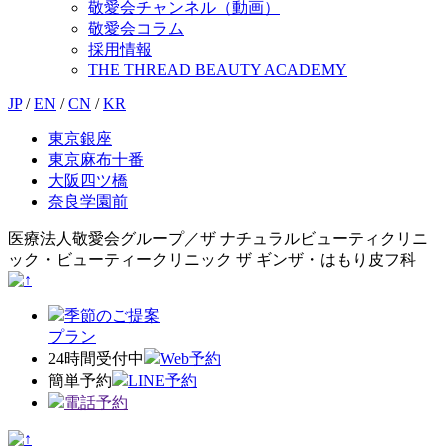
敬愛会チャンネル（動画）
敬愛会コラム
採用情報
THE THREAD BEAUTY ACADEMY
JP
/
EN
/
CN
/
KR
東京銀座
東京麻布十番
大阪四ツ橋
奈良学園前
医療法人敬愛会グループ／ザ ナチュラルビューティクリニ
ック・ビューティークリニック ザ ギンザ・はもり皮フ科
季節のご提案
プラン
24時間受付中
Web予約
簡単予約
LINE予約
電話予約