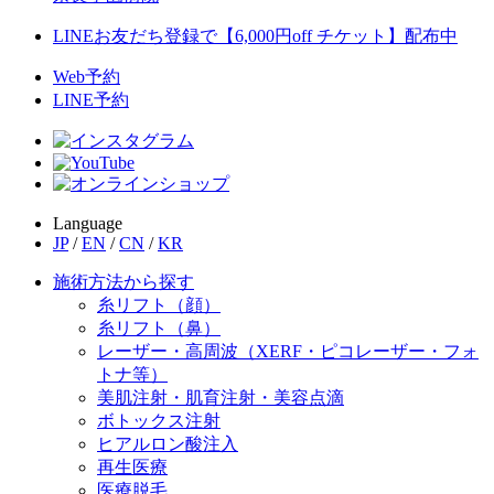
LINEお友だち登録で【6,000円off チケット】配布中
Web予約
LINE予約
Language
JP
/
EN
/
CN
/
KR
施術方法から探す
糸リフト（顔）
糸リフト（鼻）
レーザー・高周波（XERF・ピコレーザー・フォ
トナ等）
美肌注射・肌育注射・美容点滴
ボトックス注射
ヒアルロン酸注入
再生医療
医療脱毛