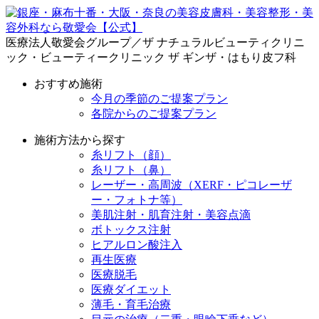
医療法人敬愛会グループ／ザ ナチュラルビューティクリニ
ック・ビューティークリニック ザ ギンザ・はもり皮フ科
おすすめ施術
今月の季節のご提案プラン
各院からのご提案プラン
施術方法から探す
糸リフト（顔）
糸リフト（鼻）
レーザー・高周波（XERF・ピコレーザ
ー・フォトナ等）
美肌注射・肌育注射・美容点滴
ボトックス注射
ヒアルロン酸注入
再生医療
医療脱毛
医療ダイエット
薄毛・育毛治療