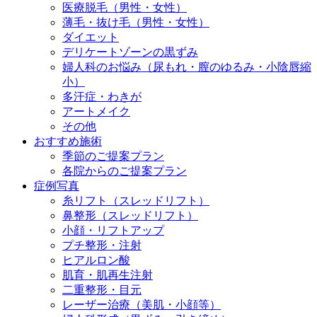
医療脱毛（男性・女性）
薄毛・抜け毛（男性・女性）
ダイエット
デリケートゾーンの黒ずみ
婦人科のお悩み（尿もれ・膣のゆるみ・小陰唇縮
小）
多汗症・わきが
アートメイク
その他
おすすめ施術
季節のご提案プラン
各院からのご提案プラン
症例写真
糸リフト（スレッドリフト）
鼻整形（スレッドリフト）
小顔・リフトアップ
プチ整形・注射
ヒアルロン酸
肌育・肌再生注射
二重整形・目元
レーザー治療（美肌・小顔等）