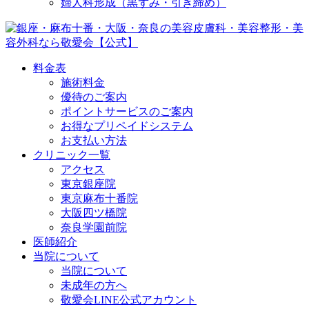
婦人科形成（黒ずみ・引き締め）
料金表
施術料金
優待のご案内
ポイントサービスのご案内
お得なプリペイドシステム
お支払い方法
クリニック一覧
アクセス
東京銀座院
東京麻布十番院
大阪四ツ橋院
奈良学園前院
医師紹介
当院について
当院について
未成年の方へ
敬愛会LINE公式アカウント