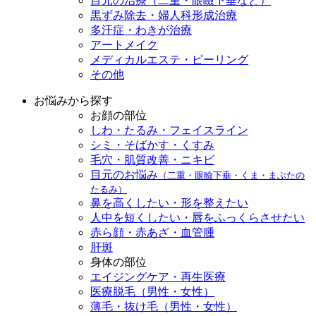
目元の治療（二重・眼瞼下垂など）
黒ずみ除去・婦人科形成治療
多汗症・わきが治療
アートメイク
メディカルエステ・ピーリング
その他
お悩みから探す
お顔の部位
しわ・たるみ・フェイスライン
シミ・そばかす・くすみ
毛穴・肌質改善・ニキビ
目元のお悩み
（二重・眼瞼下垂・くま・まぶたの
たるみ）
鼻を高くしたい・形を整えたい
人中を短くしたい・唇をふっくらさせたい
赤ら顔・赤あざ・血管腫
肝斑
身体の部位
エイジングケア・再生医療
医療脱毛（男性・女性）
薄毛・抜け毛（男性・女性）