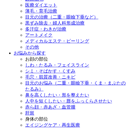
医療ダイエット
薄毛・育毛治療
目元の治療（二重・眼瞼下垂など）
黒ずみ除去・婦人科形成治療
多汗症・わきが治療
アートメイク
メディカルエステ・ピーリング
その他
お悩みから探す
お顔の部位
しわ・たるみ・フェイスライン
シミ・そばかす・くすみ
毛穴・肌質改善・ニキビ
目元のお悩み（二重・眼瞼下垂・くま・まぶたの
たるみ）
鼻を高くしたい・形を整えたい
人中を短くしたい・唇をふっくらさせたい
赤ら顔・赤あざ・血管腫
肝斑
身体の部位
エイジングケア・再生医療