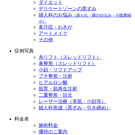
ダイエット
デリケートゾーンの黒ずみ
婦人科のお悩み
（尿もれ・膣のゆるみ・小陰唇縮
小）
多汗症・わきが
アートメイク
その他
症例写真
糸リフト（スレッドリフト）
鼻整形（スレッドリフト）
小顔・リフトアップ
プチ整形・注射
ヒアルロン酸
肌育・肌再生注射
二重整形・目元
レーザー治療（美肌・小顔等）
婦人科形成（黒ずみ・引き締め）
料金表
施術料金
優待のご案内