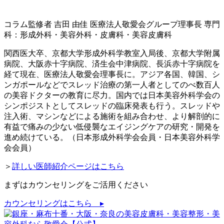
コラム監修者
吉田 由佳
医療法人敬愛会グループ理事長
専門
科：形成外科・美容外科・皮膚科・美容皮膚科
関西医大卒、京都大学形成外科学教室入局後、京都大学附属
病院、大阪赤十字病院、済生会中津病院、長浜赤十字病院を
経て現在、医療法人敬愛会理事長に。アジア各国、韓国、シ
ンガポールなどでスレッド治療の第一人者としてのべ数百人
の美容ドクターの教育に尽力。国内では日本美容外科学会の
シンポジストとしてスレッドの臨床発表も行う。スレッドや
注入術、マシンなどによる施術を組み合わせ、より解剖的に
有益で痛みの少ない低侵襲なエイジングケアの研究・開発を
進め続けている。（日本形成外科学会会員・日本美容外科学
会会員）
＞
詳しい医師紹介ページはこちら
まずはカウンセリングをご活用ください
カウンセリングはこちら ▸