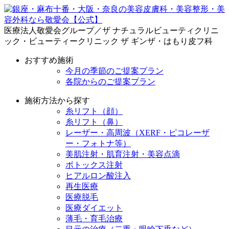
医療法人敬愛会グループ／ザ ナチュラルビューティクリニ
ック・ビューティークリニック ザ ギンザ・はもり皮フ科
おすすめ施術
今月の季節のご提案プラン
各院からのご提案プラン
施術方法から探す
糸リフト（顔）
糸リフト（鼻）
レーザー・高周波（XERF・ピコレーザ
ー・フォトナ等）
美肌注射・肌育注射・美容点滴
ボトックス注射
ヒアルロン酸注入
再生医療
医療脱毛
医療ダイエット
薄毛・育毛治療