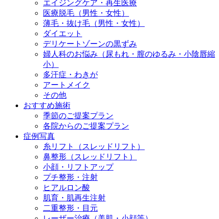
エイジングケア・再生医療
医療脱毛（男性・女性）
薄毛・抜け毛（男性・女性）
ダイエット
デリケートゾーンの黒ずみ
婦人科のお悩み（尿もれ・膣のゆるみ・小陰唇縮
小）
多汗症・わきが
アートメイク
その他
おすすめ施術
季節のご提案プラン
各院からのご提案プラン
症例写真
糸リフト（スレッドリフト）
鼻整形（スレッドリフト）
小顔・リフトアップ
プチ整形・注射
ヒアルロン酸
肌育・肌再生注射
二重整形・目元
レーザー治療（美肌・小顔等）