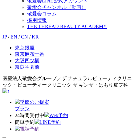
敬愛会LINE公式アカウント
敬愛会チャンネル（動画）
敬愛会コラム
採用情報
THE THREAD BEAUTY ACADEMY
JP
/
EN
/
CN
/
KR
東京銀座
東京麻布十番
大阪四ツ橋
奈良学園前
医療法人敬愛会グループ／ザ ナチュラルビューティクリニ
ック・ビューティークリニック ザ ギンザ・はもり皮フ科
季節のご提案
プラン
24時間受付中
Web予約
簡単予約
LINE予約
電話予約