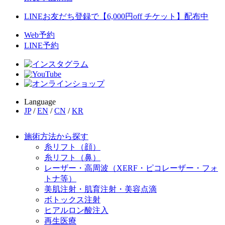
LINEお友だち登録で【6,000円off チケット】配布中
Web予約
LINE予約
Language
JP
/
EN
/
CN
/
KR
施術方法から探す
糸リフト（顔）
糸リフト（鼻）
レーザー・高周波（XERF・ピコレーザー・フォ
トナ等）
美肌注射・肌育注射・美容点滴
ボトックス注射
ヒアルロン酸注入
再生医療