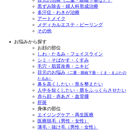
目元の治療（二重・眼瞼下垂など）
黒ずみ除去・婦人科形成治療
多汗症・わきが治療
アートメイク
メディカルエステ・ピーリング
その他
お悩みから探す
お顔の部位
しわ・たるみ・フェイスライン
シミ・そばかす・くすみ
毛穴・肌質改善・ニキビ
目元のお悩み
（二重・眼瞼下垂・くま・まぶたの
たるみ）
鼻を高くしたい・形を整えたい
人中を短くしたい・唇をふっくらさせたい
赤ら顔・赤あざ・血管腫
肝斑
身体の部位
エイジングケア・再生医療
医療脱毛（男性・女性）
薄毛・抜け毛（男性・女性）