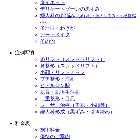
ダイエット
デリケートゾーンの黒ずみ
婦人科のお悩み
（尿もれ・膣のゆるみ・小陰唇縮
小）
多汗症・わきが
アートメイク
その他
症例写真
糸リフト（スレッドリフト）
鼻整形（スレッドリフト）
小顔・リフトアップ
プチ整形・注射
ヒアルロン酸
肌育・肌再生注射
二重整形・目元
レーザー治療（美肌・小顔等）
婦人科形成（黒ずみ・引き締め）
料金表
施術料金
優待のご案内