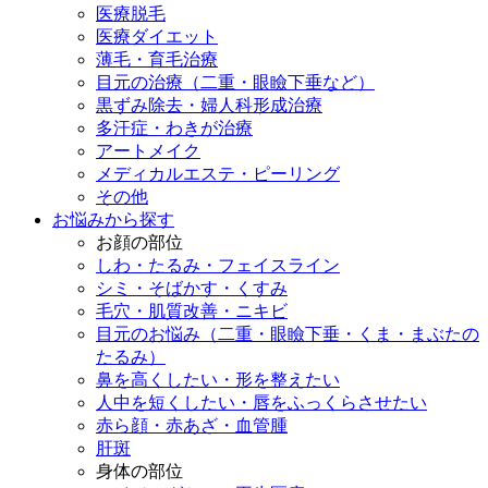
医療脱毛
医療ダイエット
薄毛・育毛治療
目元の治療（二重・眼瞼下垂など）
黒ずみ除去・婦人科形成治療
多汗症・わきが治療
アートメイク
メディカルエステ・ピーリング
その他
お悩みから探す
お顔の部位
しわ・たるみ・フェイスライン
シミ・そばかす・くすみ
毛穴・肌質改善・ニキビ
目元のお悩み（二重・眼瞼下垂・くま・まぶたの
たるみ）
鼻を高くしたい・形を整えたい
人中を短くしたい・唇をふっくらさせたい
赤ら顔・赤あざ・血管腫
肝斑
身体の部位