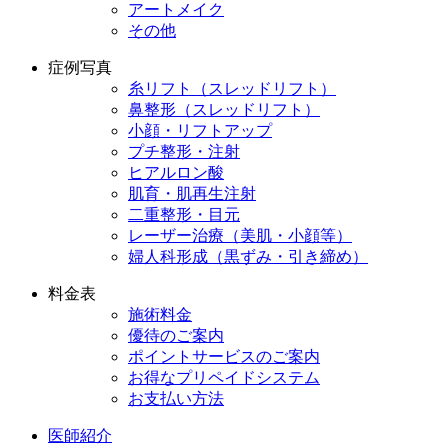
アートメイク
その他
症例写真
糸リフト（スレッドリフト）
鼻整形（スレッドリフト）
小顔・リフトアップ
プチ整形・注射
ヒアルロン酸
肌育・肌再生注射
二重整形・目元
レーザー治療（美肌・小顔等）
婦人科形成（黒ずみ・引き締め）
料金表
施術料金
優待のご案内
ポイントサービスのご案内
お得なプリペイドシステム
お支払い方法
医師紹介