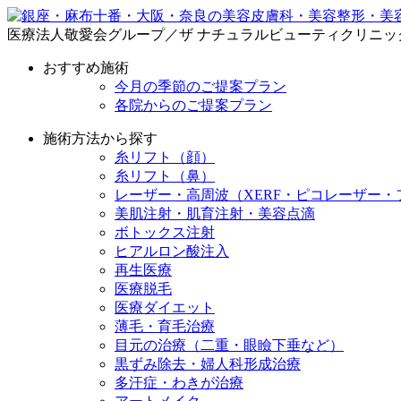
医療法人敬愛会グループ／ザ ナチュラルビューティクリニッ
おすすめ施術
今月の季節のご提案プラン
各院からのご提案プラン
施術方法から探す
糸リフト（顔）
糸リフト（鼻）
レーザー・高周波（XERF・ピコレーザー・
美肌注射・肌育注射・美容点滴
ボトックス注射
ヒアルロン酸注入
再生医療
医療脱毛
医療ダイエット
薄毛・育毛治療
目元の治療（二重・眼瞼下垂など）
黒ずみ除去・婦人科形成治療
多汗症・わきが治療