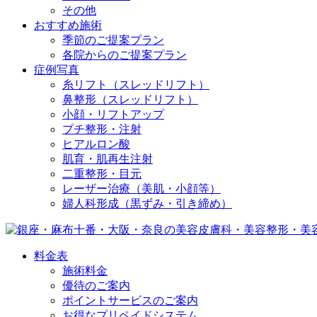
その他
おすすめ施術
季節のご提案プラン
各院からのご提案プラン
症例写真
糸リフト（スレッドリフト）
鼻整形（スレッドリフト）
小顔・リフトアップ
プチ整形・注射
ヒアルロン酸
肌育・肌再生注射
二重整形・目元
レーザー治療（美肌・小顔等）
婦人科形成（黒ずみ・引き締め）
料金表
施術料金
優待のご案内
ポイントサービスのご案内
お得なプリペイドシステム