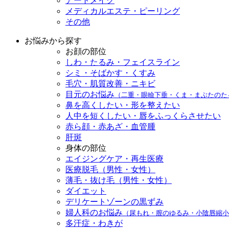
アートメイク
メディカルエステ・ピーリング
その他
お悩みから探す
お顔の部位
しわ・たるみ・フェイスライン
シミ・そばかす・くすみ
毛穴・肌質改善・ニキビ
目元のお悩み
（二重・眼瞼下垂・くま・まぶたのた
鼻を高くしたい・形を整えたい
人中を短くしたい・唇をふっくらさせたい
赤ら顔・赤あざ・血管腫
肝斑
身体の部位
エイジングケア・再生医療
医療脱毛（男性・女性）
薄毛・抜け毛（男性・女性）
ダイエット
デリケートゾーンの黒ずみ
婦人科のお悩み
（尿もれ・膣のゆるみ・小陰唇縮小
多汗症・わきが