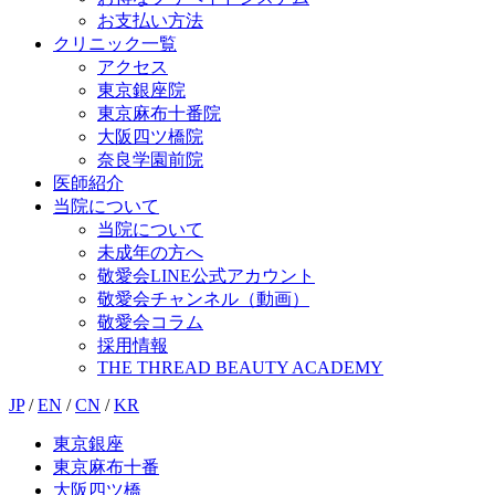
お支払い方法
クリニック一覧
アクセス
東京銀座院
東京麻布十番院
大阪四ツ橋院
奈良学園前院
医師紹介
当院について
当院について
未成年の方へ
敬愛会LINE公式アカウント
敬愛会チャンネル（動画）
敬愛会コラム
採用情報
THE THREAD BEAUTY ACADEMY
JP
/
EN
/
CN
/
KR
東京銀座
東京麻布十番
大阪四ツ橋