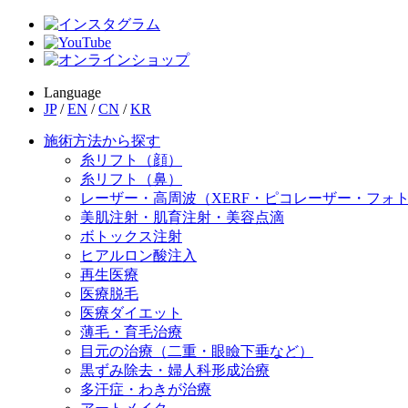
Language
JP
/
EN
/
CN
/
KR
施術方法から探す
糸リフト（顔）
糸リフト（鼻）
レーザー・高周波（XERF・ピコレーザー・フォ
美肌注射・肌育注射・美容点滴
ボトックス注射
ヒアルロン酸注入
再生医療
医療脱毛
医療ダイエット
薄毛・育毛治療
目元の治療（二重・眼瞼下垂など）
黒ずみ除去・婦人科形成治療
多汗症・わきが治療