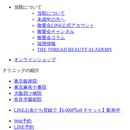
当院について
当院について
未成年の方へ
敬愛会LINE公式アカウント
敬愛会チャンネル
敬愛会コラム
採用情報
THE THREAD BEAUTY ACADEMY
オンラインショップ
クリニックの紹介
東京銀座院
東京麻布十番院
大阪四ツ橋院
奈良学園前院
LINEお友だち登録で【6,000円off チケット】配布中
Web予約
LINE予約