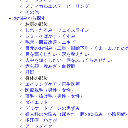
アートメイク
メディカルエステ・ピーリング
その他
お悩みから探す
お顔の部位
しわ・たるみ・フェイスライン
シミ・そばかす・くすみ
毛穴・肌質改善・ニキビ
目元のお悩み（二重・眼瞼下垂・くま・まぶたの
鼻を高くしたい・形を整えたい
人中を短くしたい・唇をふっくらさせたい
赤ら顔・赤あざ・血管腫
肝斑
身体の部位
エイジングケア・再生医療
医療脱毛（男性・女性）
薄毛・抜け毛（男性・女性）
ダイエット
デリケートゾーンの黒ずみ
婦人科のお悩み（尿もれ・膣のゆるみ・小陰唇縮
多汗症・わきが
アートメイク